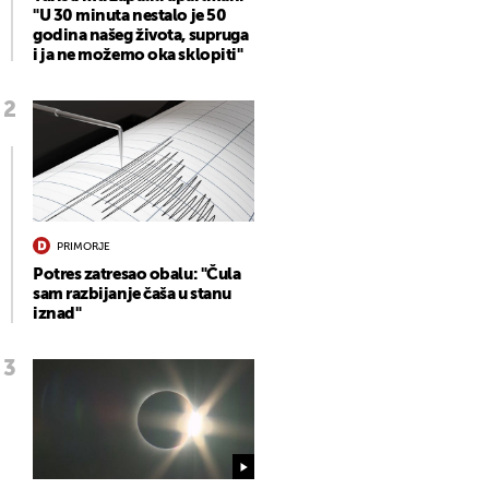
"U 30 minuta nestalo je 50
godina našeg života, supruga
i ja ne možemo oka sklopiti"
PRIMORJE
Potres zatresao obalu: "Čula
sam razbijanje čaša u stanu
iznad"