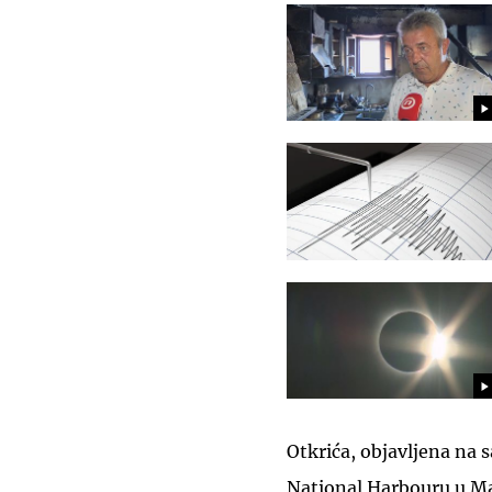
Otkrića, objavljena na
National Harbouru u Ma