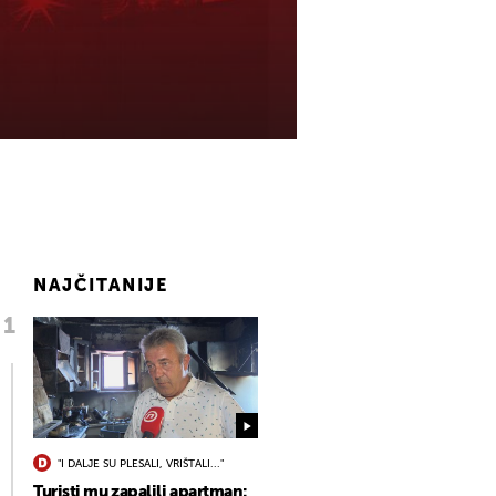
NAJČITANIJE
"I DALJE SU PLESALI, VRIŠTALI..."
Turisti mu zapalili apartman: