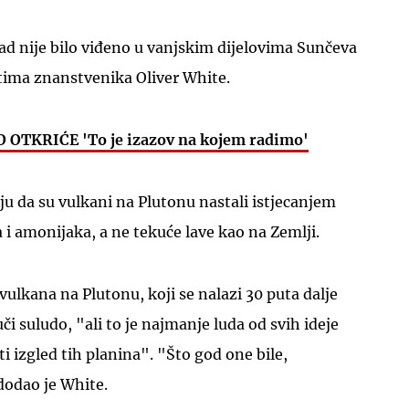
ad nije bilo viđeno u vanjskim dijelovima Sunčeva
 tima znanstvenika Oliver White.
OTKRIĆE 'To je izazov na kojem radimo'
ju da su vulkani na Plutonu nastali istjecanjem
i amonijaka, a ne tekuće lave kao na Zemlji.
vulkana na Plutonu, koji se nalazi 30 puta dalje
i suludo, "ali to je najmanje luda od svih ideje
 izgled tih planina". "Što god one bile,
dodao je White.