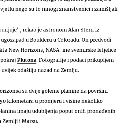
jetlu nego su to mnogi znanstvenici i zamišljali.
unjuje", rekao je astronom Alan Stern iz
 Jugozapad u Boulderu u Coloradu. On predvodi
kta New Horizons, NASA-ine svemirske letjelice
UKLJUČITE NOTIFIKACIJE
a pokraj
Plutona
. Fotografije i podaci prikupljeni
e uvijek odašilju nazad na Zemlju.
orizonsa su dvije goleme planine na površini
150 kilometara u promjeru i visine nekoliko
 planina imaju udubljenja poput onih pronađenih
 Zemlji i Marsu.