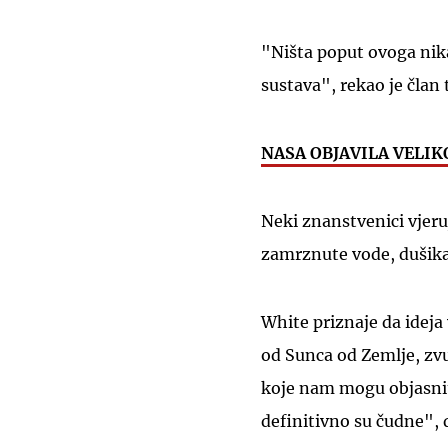
"Ništa poput ovoga nik
sustava", rekao je član
NASA OBJAVILA VELIKO 
Neki znanstvenici vjeru
zamrznute vode, dušika 
White priznaje da ideja 
od Sunca od Zemlje, zvuč
koje nam mogu objasniti
definitivno su čudne", 