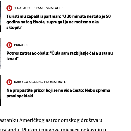
"I DALJE SU PLESALI, VRIŠTALI..."
Turisti mu zapalili apartman: "U 30 minuta nestalo je 50
godina našeg života, supruga i ja ne možemo oka
sklopiti"
PRIMORJE
Potres zatresao obalu: "Čula sam razbijanje čaša u stanu
iznad"
KAKO GA SIGURNO PROMATRATI?
Ne propustite prizor koji se ne viđa često: Nebo sprema
pravi spektakl
 sastanku Američkog astronomskog društva u
rylandu, Pluton i njegove mjesece pokazuju u