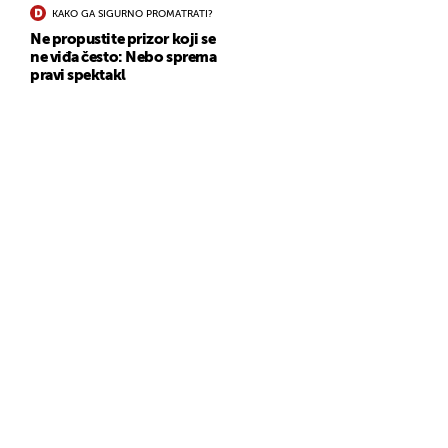
KAKO GA SIGURNO PROMATRATI?
Ne propustite prizor koji se
ne viđa često: Nebo sprema
pravi spektakl