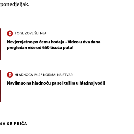
 ponedjeljak.
TO SE ZOVE ŠETNJA
Nevjerojatno po čemu hodaju - Video u dva dana
pregledan više od 650 tisuća puta!
HLADNOĆA IM JE NORMALNA STVAR
Naviknuo na hladnoću pa se i tušira u hladnoj vodi!
IMA SE PRIČA