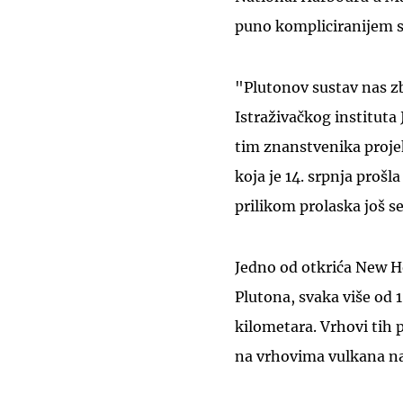
puno kompliciranijem sv
"Plutonov sustav nas zb
Istraživačkog instituta
tim znanstvenika proje
koja je 14. srpnja prošl
prilikom prolaska još s
Jedno od otkrića New H
Plutona, svaka više od 
kilometara. Vrhovi tih
na vrhovima vulkana na