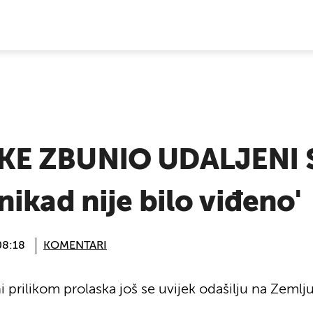
E VIJESTI
E ZBUNIO UDALJENI SV
ikad nije bilo viđeno'
08:18
KOMENTARI
i prilikom prolaska još se uvijek odašilju na Zemlju