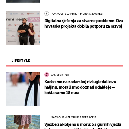
POKROVITELJ PHILIP MORRIS ZAGREB
Digitalna rješenja za stvarne probleme: Dva
hrvatska projekta dobila potporu za razvoj
LIFESTYLE
BAŠ EFEKTNA
Kada smo na zadarskoj rivi ugledali ovu
haljinu, morali smo doznati odakle je –
košta samo 18 eura
NAJSIGURNIJI OBLIK REKREACIJE
Vježbe za koljeno u moru: 5 sigurnih vježbi