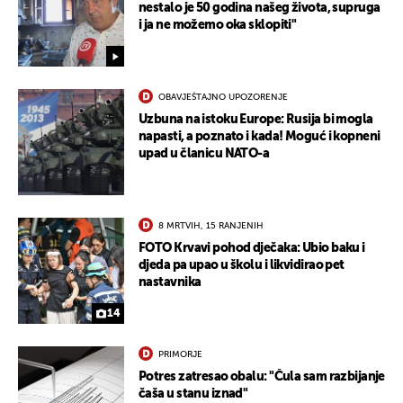
nestalo je 50 godina našeg života, supruga
i ja ne možemo oka sklopiti"
OBAVJEŠTAJNO UPOZORENJE
Uzbuna na istoku Europe: Rusija bi mogla
napasti, a poznato i kada! Moguć i kopneni
upad u članicu NATO-a
8 MRTVIH, 15 RANJENIH
FOTO Krvavi pohod dječaka: Ubio baku i
djeda pa upao u školu i likvidirao pet
nastavnika
14
PRIMORJE
Potres zatresao obalu: "Čula sam razbijanje
čaša u stanu iznad"