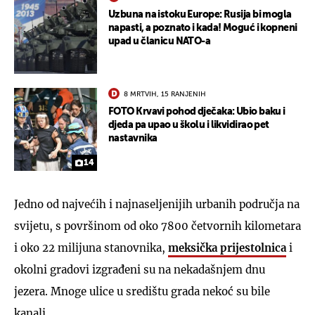
Uzbuna na istoku Europe: Rusija bi mogla
napasti, a poznato i kada! Moguć i kopneni
upad u članicu NATO-a
8 MRTVIH, 15 RANJENIH
FOTO Krvavi pohod dječaka: Ubio baku i
djeda pa upao u školu i likvidirao pet
nastavnika
14
Jedno od najvećih i najnaseljenijih urbanih područja na
svijetu, s površinom od oko 7800 četvornih kilometara
i oko 22 milijuna stanovnika,
meksička prijestolnica
i
okolni gradovi izgrađeni su na nekadašnjem dnu
jezera. Mnoge ulice u središtu grada nekoć su bile
kanali.