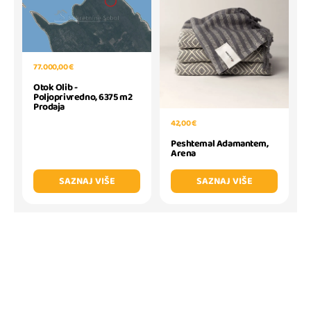
77.000,00 €
Otok Olib -
Poljoprivredno, 6375 m2
Prodaja
42,00 €
Peshtemal Adamantem,
Arena
SAZNAJ VIŠE
SAZNAJ VIŠE