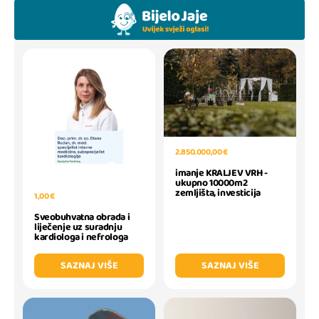
2.850.000,00 €
imanje KRALJEV VRH -
ukupno 10000m2
zemljišta, investicija
1,00 €
Sveobuhvatna obrada i
liječenje uz suradnju
kardiologa i nefrologa
SAZNAJ VIŠE
SAZNAJ VIŠE