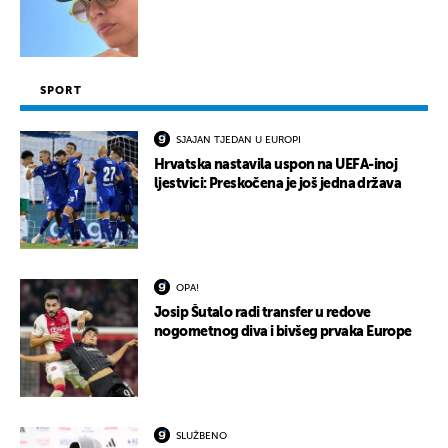
SPORT
SJAJAN TJEDAN U EUROPI
Hrvatska nastavila uspon na UEFA-inoj
ljestvici: Preskočena je još jedna država
OPA!
Josip Šutalo radi transfer u redove
nogometnog diva i bivšeg prvaka Europe
SLUŽBENO