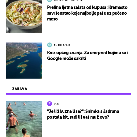
OBVEZNO PROBATI!
Prefina ljetna salata od kupusa: Kremasto
savršenstvo koje najbolje paše uz pečeno
meso
15 PITANJA
Kviz općeg znanja: Za one pred kojima se i
Google može sakriti
ZABAVA
LOL
"Je li živ, zna li se?": Snimka s Jadrana
postala hit, radi li i vaš muž ovo?