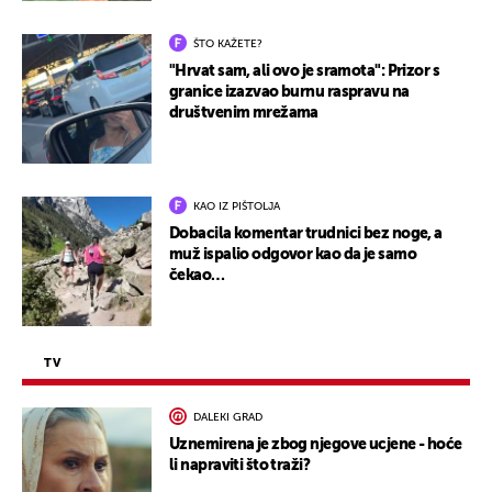
ŠTO KAŽETE?
"Hrvat sam, ali ovo je sramota": Prizor s
granice izazvao burnu raspravu na
društvenim mrežama
KAO IZ PIŠTOLJA
Dobacila komentar trudnici bez noge, a
muž ispalio odgovor kao da je samo
čekao…
TV
DALEKI GRAD
Uznemirena je zbog njegove ucjene - hoće
li napraviti što traži?