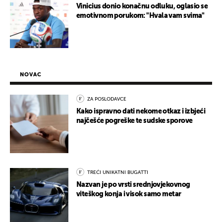
Vinicius donio konačnu odluku, oglasio se
emotivnom porukom: "Hvala vam svima"
NOVAC
ZA POSLODAVCE
Kako ispravno dati nekome otkaz i izbjeći
najčešće pogreške te sudske sporove
TREĆI UNIKATNI BUGATTI
Nazvan je po vrsti srednjovjekovnog
viteškog konja i visok samo metar