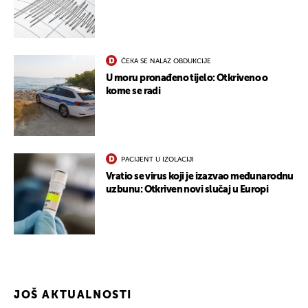
ČEKA SE NALAZ OBDUKCIJE
U moru pronađeno tijelo: Otkriveno o
kome se radi
PACIJENT U IZOLACIJI
Vratio se virus koji je izazvao međunarodnu
uzbunu: Otkriven novi slučaj u Europi
JOŠ AKTUALNOSTI