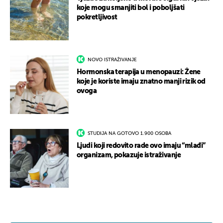
koje mogu smanjiti bol i poboljšati
pokretljivost
NOVO ISTRAŽIVANJE
Hormonska terapija u menopauzi: Žene
koje je koriste imaju znatno manji rizik od
ovoga
STUDIJA NA GOTOVO 1.900 OSOBA
Ljudi koji redovito rade ovo imaju “mlađi”
organizam, pokazuje istraživanje