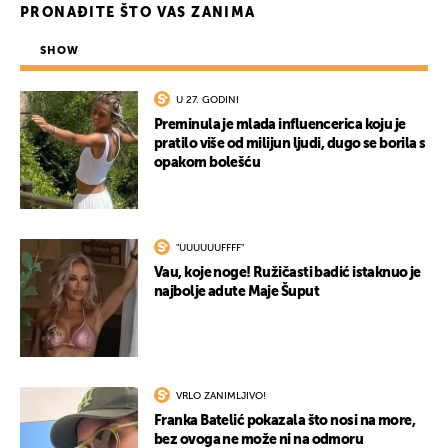
PRONAĐITE ŠTO VAS ZANIMA
SHOW
U 27. GODINI
Preminula je mlada influencerica koju je
pratilo više od milijun ljudi, dugo se borila s
opakom bolešću
"UUUUUUFFFF"
Vau, koje noge! Ružičasti badić istaknuo je
najbolje adute Maje Šuput
VRLO ZANIMLJIVO!
Franka Batelić pokazala što nosi na more,
bez ovoga ne može ni na odmoru