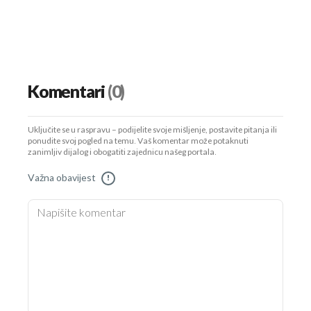
Komentari
(0)
Uključite se u raspravu – podijelite svoje mišljenje, postavite pitanja ili
ponudite svoj pogled na temu. Vaš komentar može potaknuti
zanimljiv dijalog i obogatiti zajednicu našeg portala.
Važna obavijest
!