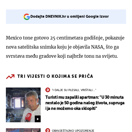
Dodajte DNEVNIK.hr u omiljeni Google izvor
Mexico tone gotovo 25 centimetara godišnje, pokazuje
nova satelitska snimka koju je objavila NASA, što ga
svrstava među gradove koji najbrže tonu na svijetu.
TRI VIJESTI O KOJIMA SE PRIČA
"I DALJE SU PLESALI, VRIŠTALI..."
Turisti mu zapalili apartman: "U 30 minuta
nestalo je 50 godina našeg života, supruga
i ja ne možemo oka sklopiti"
OBAVJEŠTAJNO UPOZORENJE