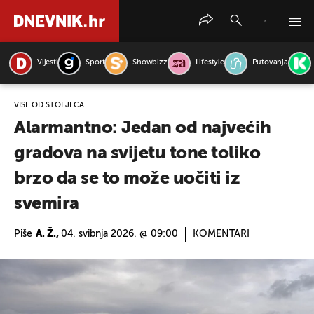
Vijesti
Sport
Showbizz
Lifestyle
Putovanja
PRETRAŽITE VIJESTI
VIŠE OD STOLJEĆA
Alarmantno: Jedan od najvećih
gradova na svijetu tone toliko
brzo da se to može uočiti iz
svemira
Piše
A. Ž.,
04. svibnja 2026. @ 09:00
KOMENTARI