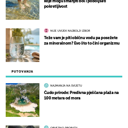
koje mogu smanjiti bol i poboljšati
pokretljivost
NIJE UVIJEK NAJBOLJI IZBOR
Teže vam je piti običnu vodu pa posežete
za mineralnom? Evo što to čini organizmu
PUTOVANJA
NAJMANJA NA SVIJETU
Čudo prirode: Predivna pješčana plaža na
100 metara od mora