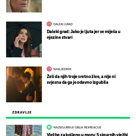
DALEKI GRAD
Daleki grad: Jako je ljuta jer se miješa u
njezine stvari
NASLJEDNIK
Želi da njih troje sretno žive, a nije ni
svjesna da ga je odavno izgubila
ZDRAVLJE
NAJSIGURNIJI OBLIK REKREACIJE
Vježbe za koljeno u moru: 5 sigurnih vježbi