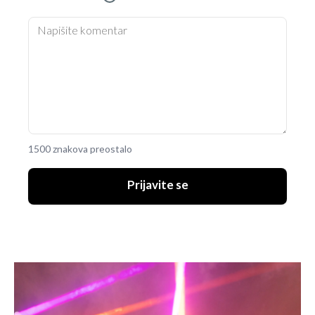
1500 znakova preostalo
Prijavite se