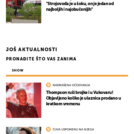
"Strojovođa je u šoku, on je jedan od
najboljih i najobučenijih"
JOŠ AKTUALNOSTI
PRONAĐITE ŠTO VAS ZANIMA
SHOW
NADMAŠENA OČEKIVANJA
Thompson ruši brojke i u Vukovaru!
Objavljeno koliko je ulaznica prodano u
kratkom vremenu
ČUVA USPOMENU NA NJEGA