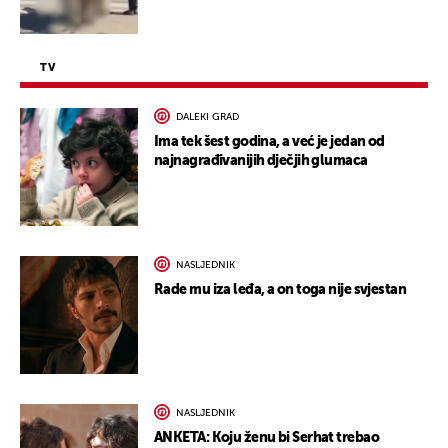
TV
DALEKI GRAD
Ima tek šest godina, a već je jedan od
najnagrađivanijih dječjih glumaca
NASLJEDNIK
Rade mu iza leđa, a on toga nije svjestan
NASLJEDNIK
ANKETA: Koju ženu bi Serhat trebao