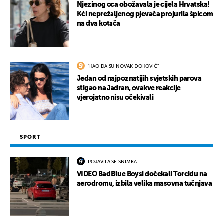
Njezinog oca obožavala je cijela Hrvatska!
Kći neprežaljenog pjevača projurila špicom
na dva kotača
"KAO DA SU NOVAK ĐOKOVIĆ"
Jedan od najpoznatijih svjetskih parova
stigao na Jadran, ovakve reakcije
vjerojatno nisu očekivali
SPORT
POJAVILA SE SNIMKA
VIDEO Bad Blue Boysi dočekali Torcidu na
aerodromu, izbila velika masovna tučnjava