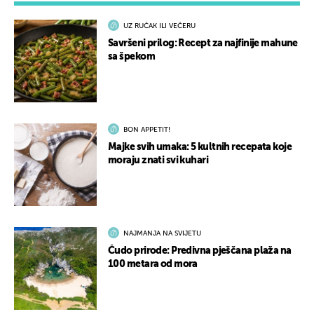
UZ RUČAK ILI VEČERU
Savršeni prilog: Recept za najfinije mahune
sa špekom
BON APPETIT!
Majke svih umaka: 5 kultnih recepata koje
moraju znati svi kuhari
NAJMANJA NA SVIJETU
Čudo prirode: Predivna pješčana plaža na
100 metara od mora