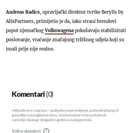
Andreas Radics
, upravljački direktor tvrtke Berylls by
AlixPartners, primijetio je da, iako strani brendovi
poput njemačkog
Volkswagena
pokušavaju stabilizirati
poslovanje, vraćanje značajnog tržišnog udjela koji su
imali prije nije realno.
Komentari
(0)
Uključite se u raspravu – podijelite svoje mišljenje, postavite pitanja ili
ponudite svoj pogled na temu. Vaš komentar može potaknuti
zanimljiv dijalog i obogatiti zajednicu našeg portala.
Važna obavijest
!