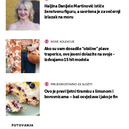
Haljina Danijele Martinović ističe
ženstvenu figuru, a savršena je za večernji
izlazak na moru
NOVE KOLEKCIJE
Ako su vam dosadile “obične” plave
traperice, ove jeseni dolazite na svoje -
izdvajamo 15 hit modela
PREJEDNOSTAVNO ZA SLOŽITI
Ovo je pravi ljetni tiramisu s limunom i
borovnicama – baš osvježava i jako je fin
PUTOVANJA