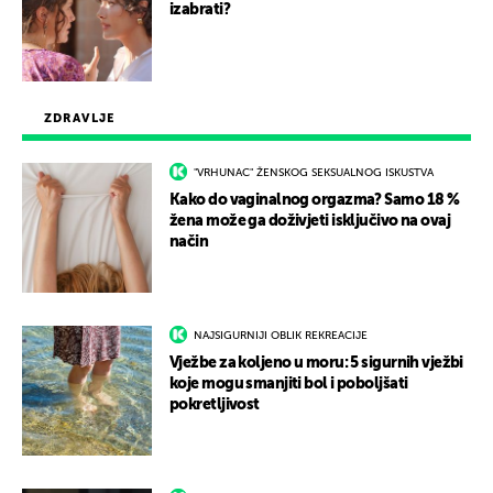
izabrati?
ZDRAVLJE
"VRHUNAC" ŽENSKOG SEKSUALNOG ISKUSTVA
Kako do vaginalnog orgazma? Samo 18 %
žena može ga doživjeti isključivo na ovaj
način
NAJSIGURNIJI OBLIK REKREACIJE
Vježbe za koljeno u moru: 5 sigurnih vježbi
koje mogu smanjiti bol i poboljšati
pokretljivost