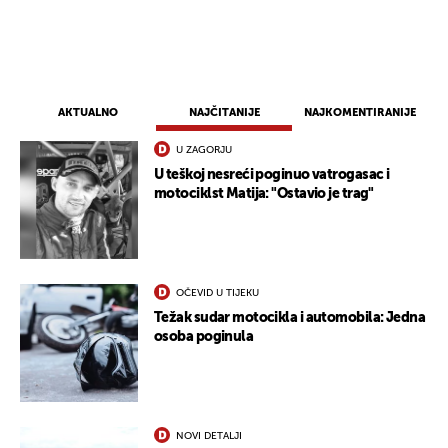
AKTUALNO
NAJČITANIJE
NAJKOMENTIRANIJE
U ZAGORJU
U teškoj nesreći poginuo vatrogasac i
motociklst Matija: "Ostavio je trag"
OČEVID U TIJEKU
Težak sudar motocikla i automobila: Jedna
osoba poginula
NOVI DETALJI