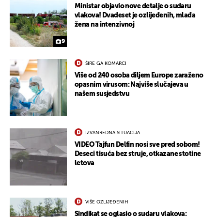
Ministar objavio nove detalje o sudaru
vlakova! Dvadeset je ozlijeđenih, mlađa
UKLJUČITE NOTIFIKACIJE
žena na intenzivnoj
9
ŠIRE GA KOMARCI
Više od 240 osoba diljem Europe zaraženo
opasnim virusom: Najviše slučajeva u
našem susjedstvu
IZVANREDNA SITUACIJA
VIDEO Tajfun Delfin nosi sve pred sobom!
Deseci tisuća bez struje, otkazane stotine
letova
VIŠE OZLIJEĐENIH
Sindikat se oglasio o sudaru vlakova: