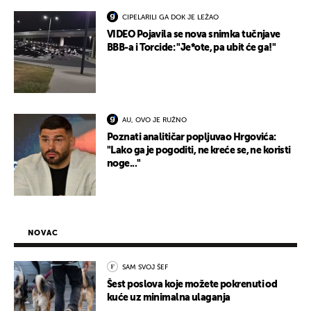
CIPELARILI GA DOK JE LEŽAO
VIDEO Pojavila se nova snimka tučnjave
BBB-a i Torcide: "Je*ote, pa ubit će ga!"
AU, OVO JE RUŽNO
Poznati analitičar popljuvao Hrgovića:
"Lako ga je pogoditi, ne kreće se, ne koristi
noge..."
NOVAC
SAM SVOJ ŠEF
Šest poslova koje možete pokrenuti od
kuće uz minimalna ulaganja