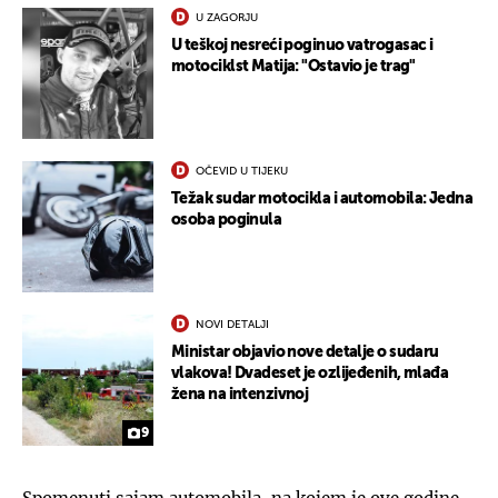
U ZAGORJU
U teškoj nesreći poginuo vatrogasac i
motociklst Matija: "Ostavio je trag"
OČEVID U TIJEKU
Težak sudar motocikla i automobila: Jedna
osoba poginula
NOVI DETALJI
Ministar objavio nove detalje o sudaru
vlakova! Dvadeset je ozlijeđenih, mlađa
žena na intenzivnoj
9