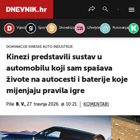
Vijesti
Sport
Showbizz
Lifestyle
Putovanja
PRETRAŽITE VIJESTI
DOMINACIJE KINESKE AUTO INDUSTRIJE
Kinezi predstavili sustav u
automobilu koji sam spašava
živote na autocesti i baterije koje
mijenjaju pravila igre
Piše
B. V.,
27. travnja 2026. @ 10:21
KOMENTARI