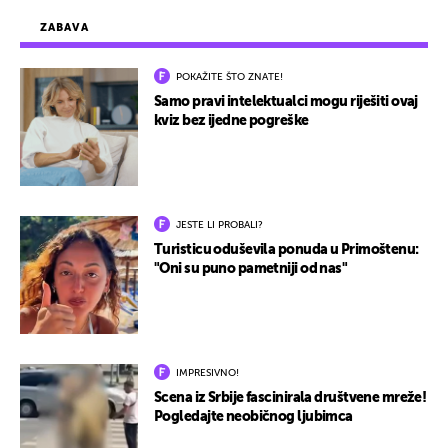
ZABAVA
POKAŽITE ŠTO ZNATE!
Samo pravi intelektualci mogu riješiti ovaj
kviz bez ijedne pogreške
JESTE LI PROBALI?
Turisticu oduševila ponuda u Primoštenu:
"Oni su puno pametniji od nas"
IMPRESIVNO!
Scena iz Srbije fascinirala društvene mreže!
Pogledajte neobičnog ljubimca