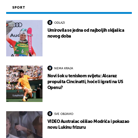
SPORT
ODLAZI
Umirovila se jedna od najboljih skijašica
novog doba
NEMA KRAJA
Novi šok u teniskom svijetu: Alcaraz
propušta Cincinatti, hoće li igrati na US
Openu?
SVE OBJAVIO
VIDEO Australac ošišao Modrića i pokazao
novu Lukinu frizuru