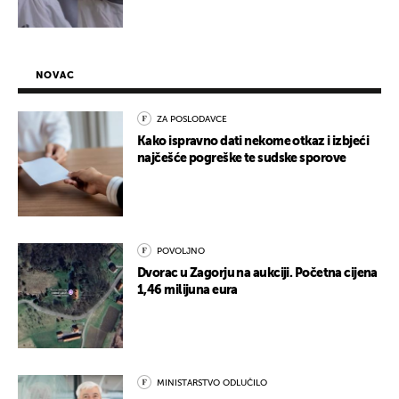
NOVAC
ZA POSLODAVCE
Kako ispravno dati nekome otkaz i izbjeći
najčešće pogreške te sudske sporove
POVOLJNO
Dvorac u Zagorju na aukciji. Početna cijena
1,46 milijuna eura
MINISTARSTVO ODLUČILO