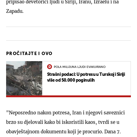
pripisao devetorici ljudi u Siriji, Iranu, Izraelu i na
Zapadu.
PROČITAJTE I OVO
POLA MILIJUNA LJUDI EVAKUIRANO
Strašni podaci: U potresu u Turskoj i Siriji
više od 50.000 poginulih
"Neposredno nakon potresa, Iran i njegovi saveznici
brzo su djelovali kako bi iskoristili kaos, tvrdi se u
obavještajnom dokumentu koji je procurio. Dana 7.