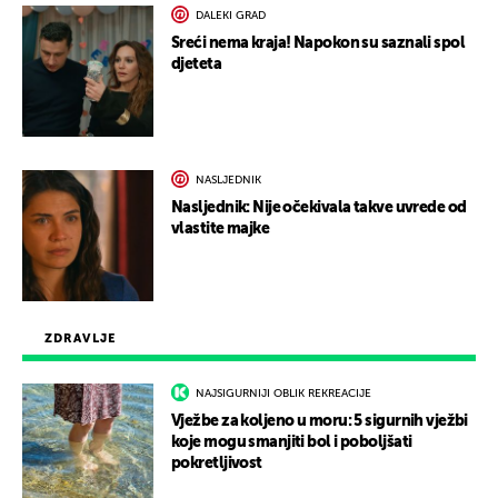
DALEKI GRAD
Sreći nema kraja! Napokon su saznali spol
djeteta
NASLJEDNIK
Nasljednik: Nije očekivala takve uvrede od
vlastite majke
ZDRAVLJE
NAJSIGURNIJI OBLIK REKREACIJE
Vježbe za koljeno u moru: 5 sigurnih vježbi
koje mogu smanjiti bol i poboljšati
pokretljivost