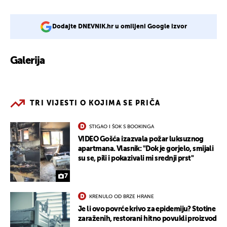
Dodajte DNEVNIK.hr u omiljeni Google izvor
Galerija
TRI VIJESTI O KOJIMA SE PRIČA
STIGAO I ŠOK S BOOKINGA
VIDEO Gošća izazvala požar luksuznog
apartmana. Vlasnik: "Dok je gorjelo, smijali
su se, pili i pokazivali mi srednji prst"
7
KRENULO OD BRZE HRANE
Je li ovo povrće krivo za epidemiju? Stotine
zaraženih, restorani hitno povukli proizvod