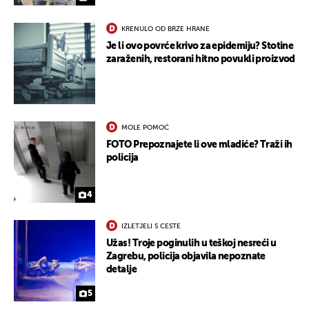
KRENULO OD BRZE HRANE
Je li ovo povrće krivo za epidemiju? Stotine
zaraženih, restorani hitno povukli proizvod
MOLE POMOĆ
FOTO Prepoznajete li ove mladiće? Traži ih
policija
4
IZLETJELI S CESTE
Užas! Troje poginulih u teškoj nesreći u
Zagrebu, policija objavila nepoznate
detalje
UKLJUČITE NOTIFIKACIJE
5