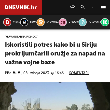
Vijesti
Sport
Showbizz
Lifestyle
Putovanja
PRETRAŽITE VIJESTI
"HUMANITARNA POMOĆ"
Iskoristili potres kako bi u Siriju
prokrijumčarili oružje za napad na
važne vojne baze
Piše
M. M.,
08. svibnja 2023. @ 16:46
KOMENTARI