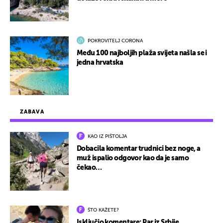
POKROVITELJ CORONA
Među 100 najboljih plaža svijeta našla se i
jedna hrvatska
ZABAVA
KAO IZ PIŠTOLJA
Dobacila komentar trudnici bez noge, a
muž ispalio odgovor kao da je samo
čekao…
ŠTO KAŽETE?
Isključio komentare: Par iz Srbije