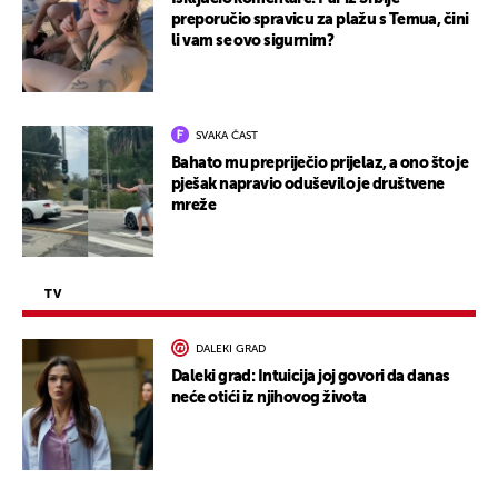
preporučio spravicu za plažu s Temua, čini
li vam se ovo sigurnim?
SVAKA ČAST
Bahato mu prepriječio prijelaz, a ono što je
pješak napravio oduševilo je društvene
mreže
TV
DALEKI GRAD
Daleki grad: Intuicija joj govori da danas
neće otići iz njihovog života