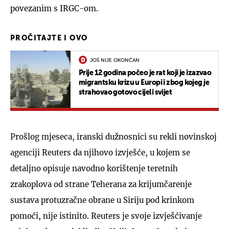
povezanim s IRGC-om.
PROČITAJTE I OVO
JOŠ NIJE OKONČAN
Prije 12 godina počeo je rat koji je izazvao
migrantsku krizu u Europi i zbog kojeg je
strahovao gotovo cijeli svijet
Prošlog mjeseca, iranski dužnosnici su rekli novinskoj
agenciji Reuters da njihovo izvješće, u kojem se
detaljno opisuje navodno korištenje teretnih
zrakoplova od strane Teherana za krijumčarenje
sustava protuzračne obrane u Siriju pod krinkom
pomoći, nije istinito. Reuters je svoje izvješćivanje