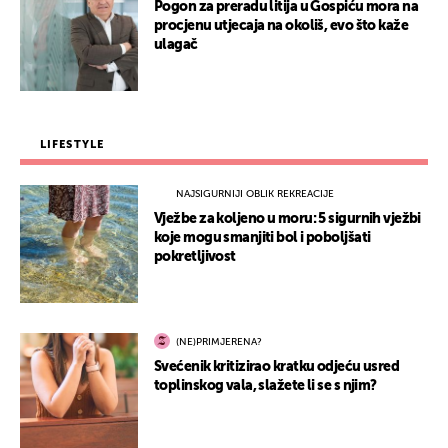
Pogon za preradu litija u Gospiću mora na
procjenu utjecaja na okoliš, evo što kaže
ulagač
LIFESTYLE
NAJSIGURNIJI OBLIK REKREACIJE
Vježbe za koljeno u moru: 5 sigurnih vježbi
koje mogu smanjiti bol i poboljšati
pokretljivost
(NE)PRIMJERENA?
Svećenik kritizirao kratku odjeću usred
toplinskog vala, slažete li se s njim?