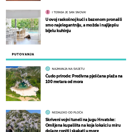
I TERASA JE SAN SNOVA!
U ovoj raskošnoj kući s bazenom pronašli
smo najelegantniju, a možda i najljepšu
bijelu kuhinju
PUTOVANJA
NAJMANJA NA SVIJETU
Čudo prirode: Predivna pješčana plaža na
100 metara od mora
NEDALEKO OD PLOČA
Skriveni vojni tuneli na jugu Hrvatske:
Omiljena kupališta na koja lokalci u miru
dolaze roniti i skakati u more