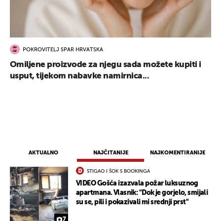
POKROVITELJ SPAR HRVATSKA
Omiljene proizvode za njegu sada možete kupiti i
usput, tijekom nabavke namirnica...
AKTUALNO
NAJČITANIJE
NAJKOMENTIRANIJE
STIGAO I ŠOK S BOOKINGA
VIDEO Gošća izazvala požar luksuznog
apartmana. Vlasnik: "Dok je gorjelo, smijali
su se, pili i pokazivali mi srednji prst"
7