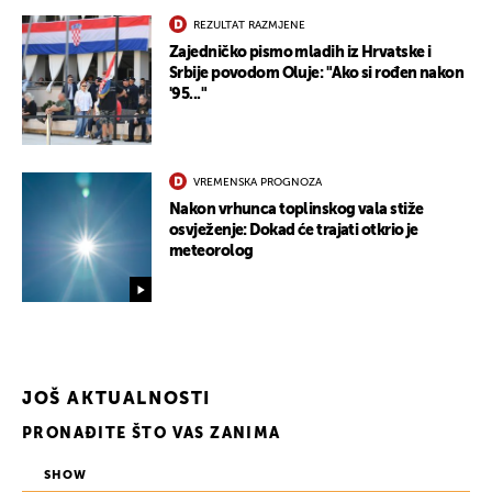
REZULTAT RAZMJENE
Zajedničko pismo mladih iz Hrvatske i
Srbije povodom Oluje: "Ako si rođen nakon
'95..."
VREMENSKA PROGNOZA
Nakon vrhunca toplinskog vala stiže
osvježenje: Dokad će trajati otkrio je
meteorolog
JOŠ AKTUALNOSTI
PRONAĐITE ŠTO VAS ZANIMA
SHOW