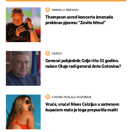
DRAMA U ŠIBENIKU
Thompson usred koncerta iznenada
prekinuo pjesmu: "Zovite hitnu!"
HEROJ
General pobjednik: Gdje i što 31 godinu
nakon Oluje radi general Ante Gotovina?
S MORA POSLALA POZDRAVE
Vruće, vruće! Nives Celzijus u vatrenom
kupaćem malo je toga prepustila mašti