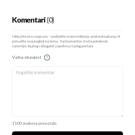
Komentari
(0)
Uključite se u raspravu – podijelite svoje mišljenje, postavite pitanja ili
ponudite svoj pogled na temu. Vaš komentar može potaknuti
zanimljiv dijalog i obogatiti zajednicu našeg portala.
Važna obavijest
!
1500 znakova preostalo