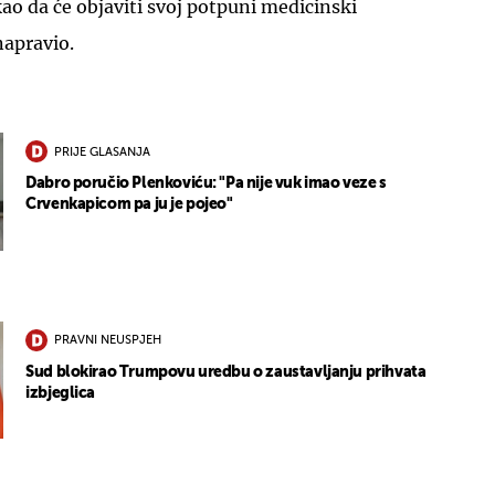
ao da će objaviti svoj potpuni medicinski
 napravio.
PRIJE GLASANJA
Dabro poručio Plenkoviću: "Pa nije vuk imao veze s
Crvenkapicom pa ju je pojeo"
PRAVNI NEUSPJEH
Sud blokirao Trumpovu uredbu o zaustavljanju prihvata
izbjeglica