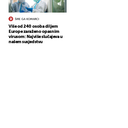
ŠIRE GA KOMARCI
Više od 240 osoba diljem
Europe zaraženo opasnim
virusom: Najviše slučajeva u
našem susjedstvu