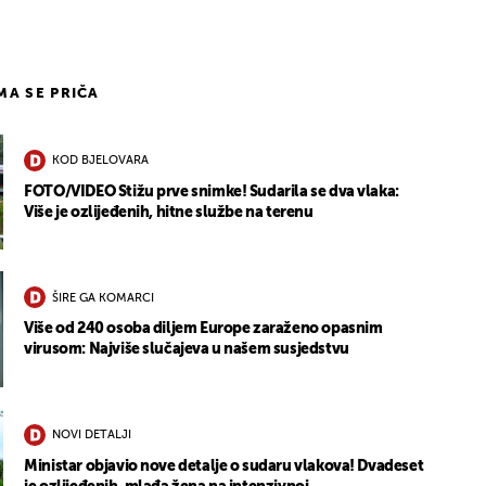
IMA SE PRIČA
KOD BJELOVARA
FOTO/VIDEO Stižu prve snimke! Sudarila se dva vlaka:
Više je ozlijeđenih, hitne službe na terenu
ŠIRE GA KOMARCI
Više od 240 osoba diljem Europe zaraženo opasnim
virusom: Najviše slučajeva u našem susjedstvu
NOVI DETALJI
Ministar objavio nove detalje o sudaru vlakova! Dvadeset