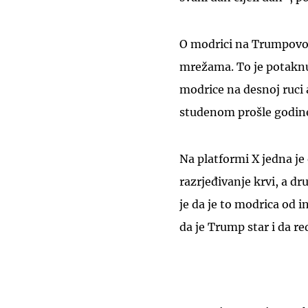
O modrici na Trumpovoj 
mrežama. To je potaknul
modrice na desnoj ruci 
studenom prošle godin
Na platformi X jedna je
razrjeđivanje krvi, a dr
je da je to modrica od i
da je Trump star i da r