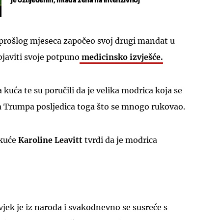
je ozlijeđenih, mlađa žena na intenzivnoj
e prošlog mjeseca započeo svoj drugi mandat u
objaviti svoje potpuno
medicinsko izvješće.
a kuća te su poručili da je velika modrica koja se
da Trumpa posljedica toga što se mnogo rukovao.
 kuće
Karoline Leavitt
tvrdi da je modrica
ek je iz naroda i svakodnevno se susreće s