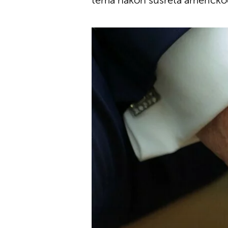
tema nakon susreta američko