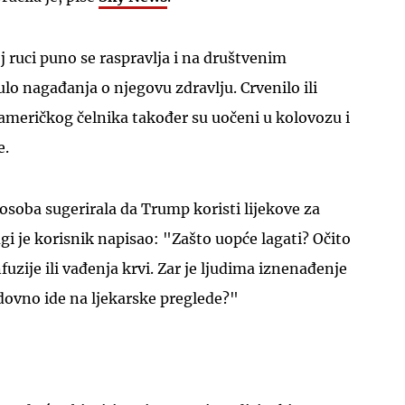
ruci puno se raspravlja i na društvenim
o nagađanja o njegovu zdravlju. Crvenilo ili
američkog čelnika također su uočeni u kolovozu i
e.
 osoba sugerirala da Trump koristi lijekove za
ugi je korisnik napisao: "Zašto uopće lagati? Očito
nfuzije ili vađenja krvi. Zar je ljudima iznenađenje
edovno ide na ljekarske preglede?"