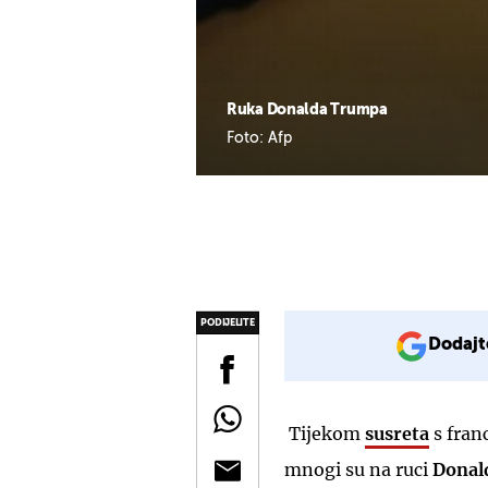
Ruka Donalda Trumpa
Foto: Afp
PODIJELITE
Dodajt
Tijekom
susreta
s fran
mnogi su na ruci
Donal