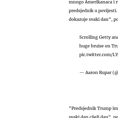
mnogo Amerikanaca i ruk
predsjednik u povijesti
dokazuje svaki dan", por
Scrolling Getty an
huge bruise on Tr
pic.twitter.com/
— Aaron Rupar (@
"Predsjednik Trump ima 
svaki dan cijeli dan", po