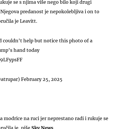
uje se s njima više nego bilo koji drugi
. Njegova predanost je nepokolebljiva i on to
učila je Leavitt.
d couldn't help but notice this photo of a
UKLJUČITE NOTIFIKACIJE
ump's hand today
LY9LFypsFF
atrupar)
February 25, 2025
modrice na ruci jer neprestano radi i rukuje se
ručila je, piše
Sky News
.