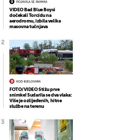
POJAVILA SE SNIMKA
VIDEO Bad Blue Boysi
dočekali Torcidu na
aerodromu, izbila velika
masovna tučnjava
KOD BJELOVARA
FOTO/VIDEO Stižu prve
snimke! Sudarila se dva vlaka:
Više je ozlijeđenih, hitne
službe na terenu