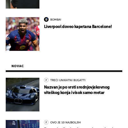
BOMBA!
Liverpool doveo kapetana Barcelone!
NOVAC
TREĆI UNIKATNI BUGATTI
Nazvan je po vrsti srednjovjekovnog
viteškog konja i visok samo metar
OVO JE 10 NAJBOLJIH