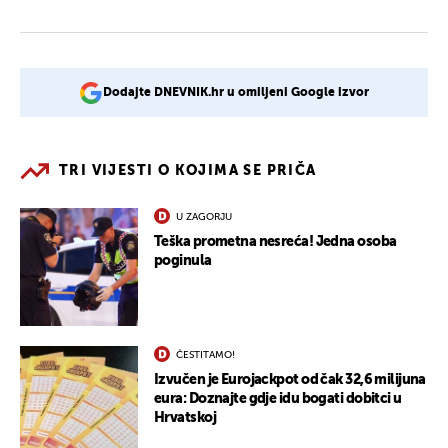
Dodajte DNEVNIK.hr u omiljeni Google izvor
TRI VIJESTI O KOJIMA SE PRIČA
U ZAGORJU
Teška prometna nesreća! Jedna osoba
poginula
ČESTITAMO!
Izvučen je Eurojackpot od čak 32,6 milijuna
eura: Doznajte gdje idu bogati dobitci u
Hrvatskoj