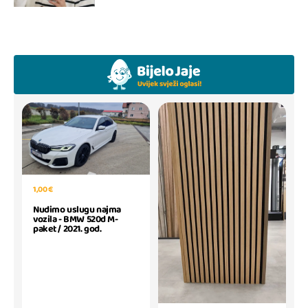
1,00 €
Nudimo uslugu najma
vozila - BMW 520d M-
paket / 2021. god.