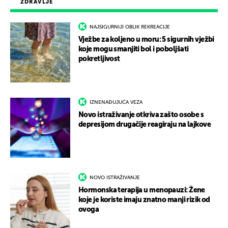
ZDRAVLJE
NAJSIGURNIJI OBLIK REKREACIJE
Vježbe za koljeno u moru: 5 sigurnih vježbi
koje mogu smanjiti bol i poboljšati
pokretljivost
IZNENAĐUJUĆA VEZA
Novo istraživanje otkriva zašto osobe s
depresijom drugačije reagiraju na lajkove
NOVO ISTRAŽIVANJE
Hormonska terapija u menopauzi: Žene
koje je koriste imaju znatno manji rizik od
ovoga