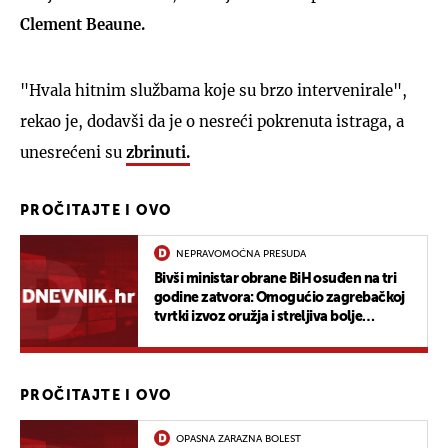
Clement Beaune.
"Hvala hitnim službama koje su brzo intervenirale",
rekao je, dodavši da je o nesreći pokrenuta istraga, a
unesrećeni su
zbrinuti.
PROČITAJTE I OVO
NEPRAVOMOĆNA PRESUDA
Bivši ministar obrane BiH osuđen na tri
godine zatvora: Omogućio zagrebačkoj
tvrtki izvoz oružja i streljiva bolje
kvalitete
PROČITAJTE I OVO
OPASNA ZARAZNA BOLEST