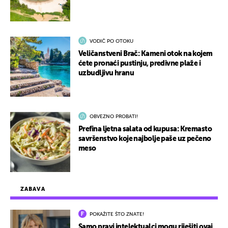
VODIČ PO OTOKU
Veličanstveni Brač: Kameni otok na kojem
ćete pronaći pustinju, predivne plaže i
uzbudljivu hranu
OBVEZNO PROBATI!
Prefina ljetna salata od kupusa: Kremasto
savršenstvo koje najbolje paše uz pečeno
meso
ZABAVA
POKAŽITE ŠTO ZNATE!
Samo pravi intelektualci mogu riješiti ovaj