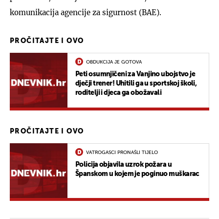
komunikacija agencije za sigurnost (BAE).
PROČITAJTE I OVO
OBDUKCIJA JE GOTOVA
Peti osumnjičeni za Vanjino ubojstvo je
dječji trener! Uhitili ga u sportskoj školi,
roditelji i djeca ga obožavali
PROČITAJTE I OVO
VATROGASCI PRONAŠLI TIJELO
Policija objavila uzrok požara u
Španskom u kojem je poginuo muškarac