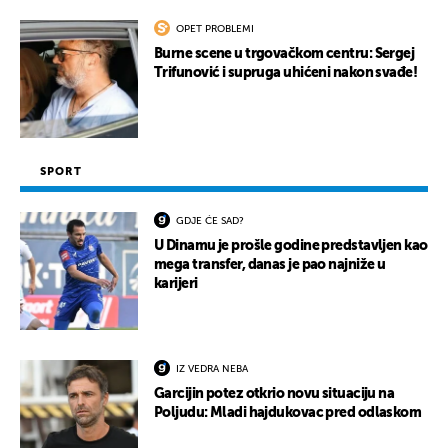
OPET PROBLEMI
Burne scene u trgovačkom centru: Sergej
Trifunović i supruga uhićeni nakon svađe!
SPORT
GDJE ĆE SAD?
U Dinamu je prošle godine predstavljen kao
mega transfer, danas je pao najniže u
karijeri
IZ VEDRA NEBA
Garcijin potez otkrio novu situaciju na
Poljudu: Mladi hajdukovac pred odlaskom