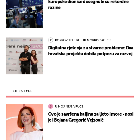
Europske dionice dosegnule su rekordne
razine
POKROVITELJ PHILIP MORRIS ZAGREB
Digitalna rješenja za stvarne probleme: Dva
hrvatska projekta dobila potporu za razvoj
LIFESTYLE
U NOJ NIJE VRUĆE
Ovo je savršena haljina za ljeto i more - nosi
je i Bojana Gregorić Vejzović