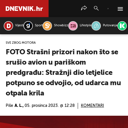
Vijesti
Sport
Showbizz
Lifestyle
Putovanja
PRETRAŽITE VIJESTI
SVE ZBOG MOTORA
FOTO Strašni prizori nakon što se
srušio avion u pariškom
predgrađu: Stražnji dio letjelice
potpuno se odvojio, od udarca mu
otpala krila
Piše
A. L.,
05. prosinca 2023. @ 12:28
KOMENTARI