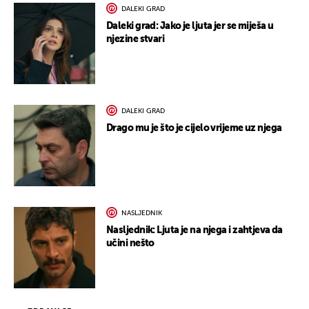
DALEKI GRAD
Daleki grad: Jako je ljuta jer se miješa u
njezine stvari
DALEKI GRAD
Drago mu je što je cijelo vrijeme uz njega
NASLJEDNIK
Nasljednik: Ljuta je na njega i zahtjeva da
učini nešto