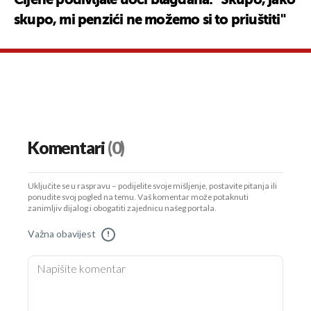
Cijene podivljale uoči blagdana: "Skupo, jako
skupo, mi penzići ne možemo si to priuštiti"
Komentari
(0)
Uključite se u raspravu – podijelite svoje mišljenje, postavite pitanja ili
ponudite svoj pogled na temu. Vaš komentar može potaknuti
zanimljiv dijalog i obogatiti zajednicu našeg portala.
Važna obavijest
!