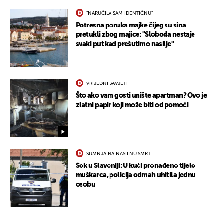
"NARUČILA SAM IDENTIČNU"
Potresna poruka majke čijeg su sina
pretukli zbog majice: "Sloboda nestaje
svaki put kad prešutimo nasilje"
UKLJUČITE NOTIFIKACIJE
VRIJEDNI SAVJETI
Što ako vam gosti unište apartman? Ovo je
zlatni papir koji može biti od pomoći
SUMNJA NA NASILNU SMRT
Šok u Slavoniji: U kući pronađeno tijelo
muškarca, policija odmah uhitila jednu
osobu