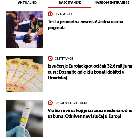
AKTUALNO
NAJČITANIJE
NAJKOMENTIRANIJE
U ZAGORJU
Teška prometna nesreća! Jedna osoba
poginula
ČESTITAMO!
Izvučen je Eurojackpot od čak 32,6 milijuna
eura: Doznajte gdje idu bogati dobitci u
Hrvatskoj
PACIJENT U IZOLACIJI
Vratio se virus koji je izazvao međunarodnu
uzbunu: Otkriven novi slučaj u Europi