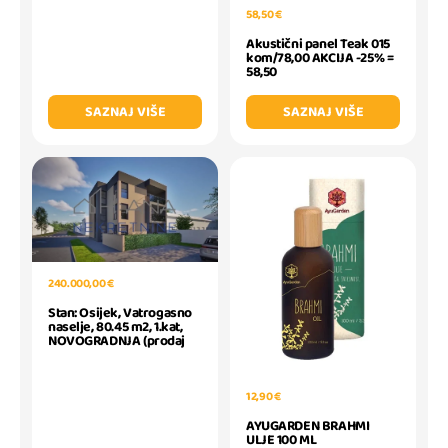
58,50 €
Akustični panel Teak 015
kom/78,00 AKCIJA -25% =
58,50
SAZNAJ VIŠE
SAZNAJ VIŠE
240.000,00 €
Stan: Osijek, Vatrogasno
naselje, 80.45 m2, 1.kat,
NOVOGRADNJA (prodaj
12,90 €
AYUGARDEN BRAHMI
ULJE 100 ML