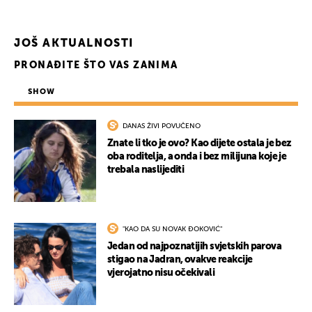
JOŠ AKTUALNOSTI
PRONAĐITE ŠTO VAS ZANIMA
SHOW
DANAS ŽIVI POVUČENO
Znate li tko je ovo? Kao dijete ostala je bez
oba roditelja, a onda i bez milijuna koje je
trebala naslijediti
"KAO DA SU NOVAK ĐOKOVIĆ"
Jedan od najpoznatijih svjetskih parova
stigao na Jadran, ovakve reakcije
vjerojatno nisu očekivali