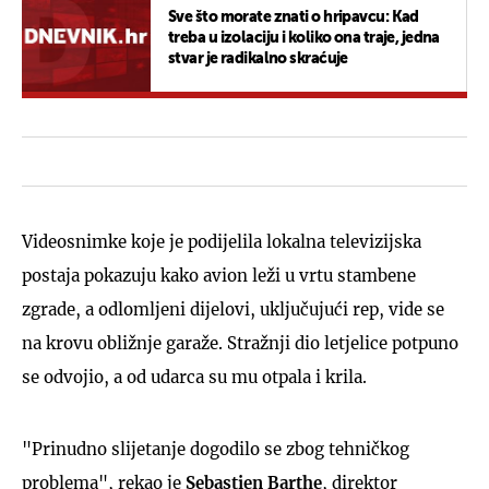
Sve što morate znati o hripavcu: Kad
treba u izolaciju i koliko ona traje, jedna
stvar je radikalno skraćuje
Videosnimke koje je podijelila lokalna televizijska
postaja pokazuju kako avion leži u vrtu stambene
zgrade, a odlomljeni dijelovi, uključujući rep, vide se
na krovu obližnje garaže. Stražnji dio letjelice potpuno
se odvojio, a od udarca su mu otpala i krila.
"Prinudno slijetanje dogodilo se zbog tehničkog
problema", rekao je
Sebastien Barthe
, direktor