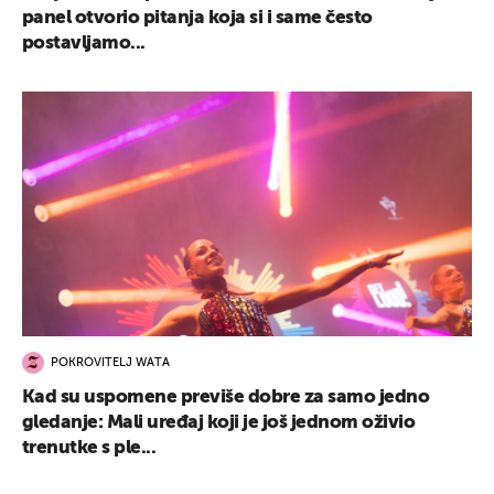
panel otvorio pitanja koja si i same često
postavljamo...
POKROVITELJ WATA
Kad su uspomene previše dobre za samo jedno
gledanje: Mali uređaj koji je još jednom oživio
trenutke s ple...