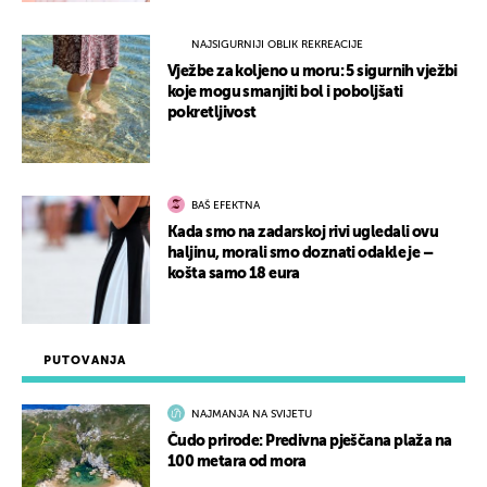
NAJSIGURNIJI OBLIK REKREACIJE
Vježbe za koljeno u moru: 5 sigurnih vježbi
koje mogu smanjiti bol i poboljšati
pokretljivost
BAŠ EFEKTNA
Kada smo na zadarskoj rivi ugledali ovu
haljinu, morali smo doznati odakle je –
košta samo 18 eura
PUTOVANJA
NAJMANJA NA SVIJETU
Čudo prirode: Predivna pješčana plaža na
100 metara od mora