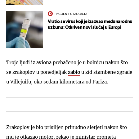
PACIJENT U IZOLACIJI
Vratio se virus koji je izazvao međunarodnu
uzbunu: Otkriven novi slučaj u Europi
Troje ljudi iz aviona prebačeno je u bolnicu nakon što
se zrakoplov u ponedjeljak
zabio
u zid stambene zgrade
u Villejuifu, oko sedam kilometara od Pariza.
Zrakoplov je bio prisiljen prinudno sletjeti nakon što
mu je otkazao motor, rekao je ministar prometa