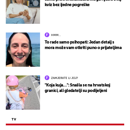
kviz bez ijedne pogreške
HMM…
To rade samo psihopati: Jedan detalj s
mora može vam otkriti puno o prijateljima
ZAMJERATE LI JOJ?
"Koja kuja…": Snašla se na hrvatskoj
granici, ali gledatelji su podijeljeni
TV