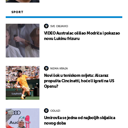
SPORT
SVE OBJAVIO
VIDEO Australac ošišao Modrića i pokazao
novu Lukinu frizuru
NEMA KRAJA
Novi šok u teniskom svijetu: Alcaraz
propušta Cincinatti, hoće li igrati na US
Openu?
ODLAZI
Umirovila se jedna od najboljih skijašica
novog doba