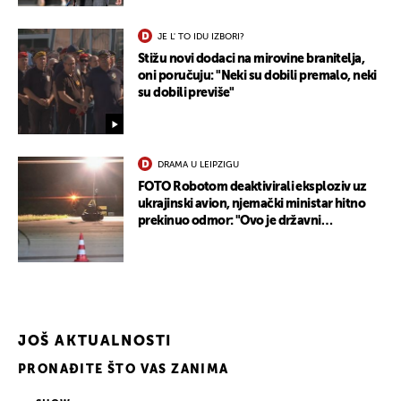
JE L' TO IDU IZBORI?
Stižu novi dodaci na mirovine branitelja,
oni poručuju: "Neki su dobili premalo, neki
su dobili previše"
DRAMA U LEIPZIGU
FOTO Robotom deaktivirali eksploziv uz
ukrajinski avion, njemački ministar hitno
prekinuo odmor: "Ovo je državni
terorizam"
JOŠ AKTUALNOSTI
PRONAĐITE ŠTO VAS ZANIMA