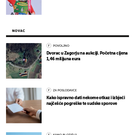
NOVAC
POVOLJNO
Dvorac u Zagorju na aukciji. Početna cijena
1,46 milijuna eura
ZA POSLODAVCE
Kako ispravno dati nekome otkaz i izbjeći
najčešće pogreške te sudske sporove