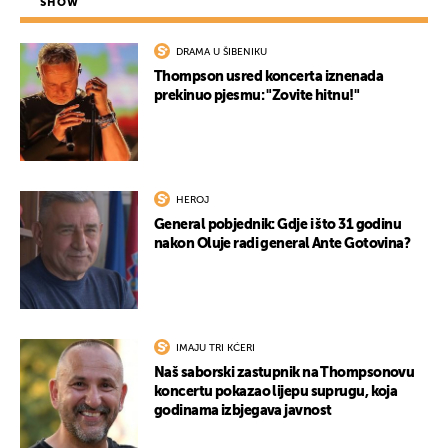
SHOW
DRAMA U ŠIBENIKU
Thompson usred koncerta iznenada
prekinuo pjesmu: "Zovite hitnu!"
HEROJ
General pobjednik: Gdje i što 31 godinu
nakon Oluje radi general Ante Gotovina?
IMAJU TRI KĆERI
Naš saborski zastupnik na Thompsonovu
koncertu pokazao lijepu suprugu, koja
godinama izbjegava javnost