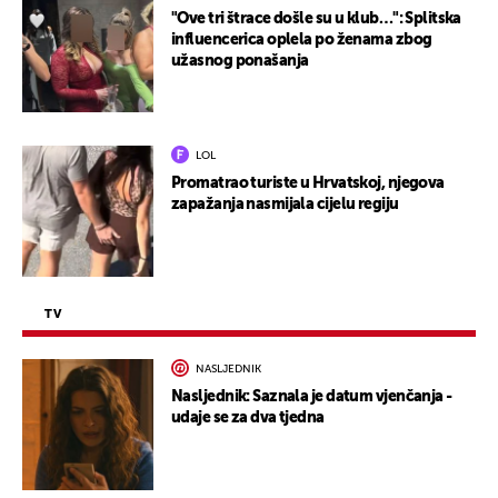
"Ove tri štrace došle su u klub…": Splitska
influencerica oplela po ženama zbog
užasnog ponašanja
LOL
Promatrao turiste u Hrvatskoj, njegova
zapažanja nasmijala cijelu regiju
TV
NASLJEDNIK
Nasljednik: Saznala je datum vjenčanja -
udaje se za dva tjedna