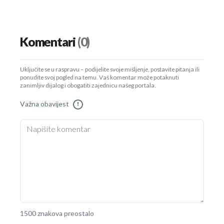
Komentari
(0)
Uključite se u raspravu – podijelite svoje mišljenje, postavite pitanja ili
ponudite svoj pogled na temu. Vaš komentar može potaknuti
zanimljiv dijalog i obogatiti zajednicu našeg portala.
Važna obavijest
!
1500 znakova preostalo