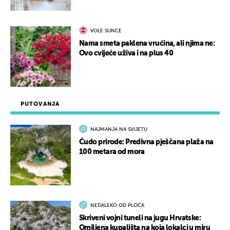
VOLE SUNCE
Nama smeta paklena vrućina, ali njima ne:
Ovo cvijeće uživa i na plus 40
PUTOVANJA
NAJMANJA NA SVIJETU
Čudo prirode: Predivna pješčana plaža na
100 metara od mora
NEDALEKO OD PLOČA
Skriveni vojni tuneli na jugu Hrvatske:
Omiljena kupališta na koja lokalci u miru