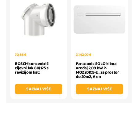
70,88 €
2.142,00 €
BOSCH koncentriči
Panasonic SOLO klima
cijevni luk 80/125 s
uređaj 2,09 kW P-
revizijom kat:
MOZ20IC5-E , za prostor
do 20m2, A en
SAZNAJ VIŠE
SAZNAJ VIŠE