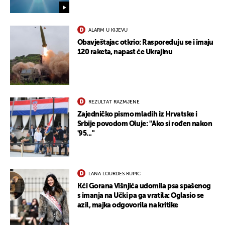
ALARM U KIJEVU
Obavještajac otkrio: Raspoređuju se i imaju
120 raketa, napast će Ukrajinu
REZULTAT RAZMJENE
UKLJUČITE NOTIFIKACIJE
Zajedničko pismo mladih iz Hrvatske i
Srbije povodom Oluje: "Ako si rođen nakon
'95..."
LANA LOURDES RUPIĆ
Kći Gorana Višnjića udomila psa spašenog
s imanja na Učki pa ga vratila: Oglasio se
azil, majka odgovorila na kritike