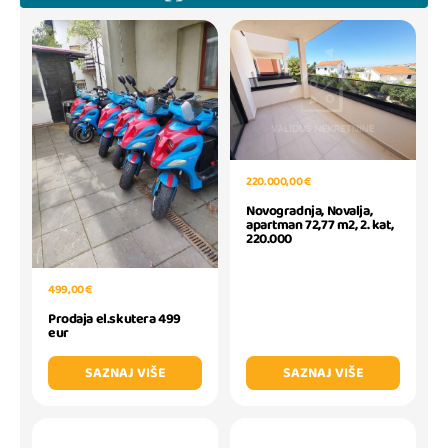
220.000,00 €
Novogradnja, Novalja,
apartman 72,77 m2, 2. kat,
220.000
499,00 €
Prodaja el.skutera 499
eur
SAZNAJ VIŠE
SAZNAJ VIŠE