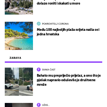
dolaze roniti i skakati u more
POKROVITELJ CORONA
Među 100 najboljih plaža svijeta našla se i
jedna hrvatska
ZABAVA
SVAKA ČAST
Bahato mu prepriječio prijelaz, a ono što je
pješak napravio oduševilo je društvene
mreže
UŽAS…