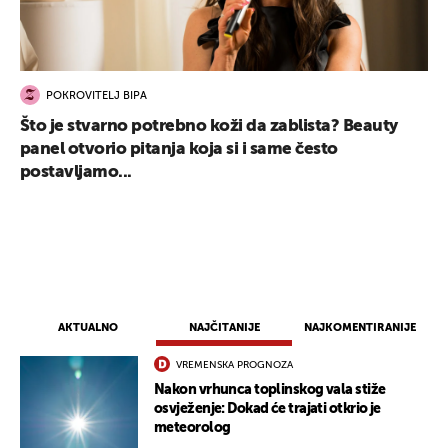
POKROVITELJ BIPA
Što je stvarno potrebno koži da zablista? Beauty
panel otvorio pitanja koja si i same često
postavljamo...
AKTUALNO
NAJČITANIJE
NAJKOMENTIRANIJE
VREMENSKA PROGNOZA
Nakon vrhunca toplinskog vala stiže
osvježenje: Dokad će trajati otkrio je
meteorolog