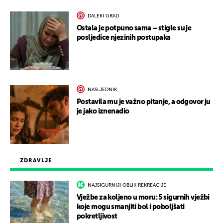
DALEKI GRAD
Ostala je potpuno sama – stigle su je
posljedice njezinih postupaka
NASLJEDNIK
Postavila mu je važno pitanje, a odgovor ju
je jako iznenadio
ZDRAVLJE
NAJSIGURNIJI OBLIK REKREACIJE
Vježbe za koljeno u moru: 5 sigurnih vježbi
koje mogu smanjiti bol i poboljšati
pokretljivost