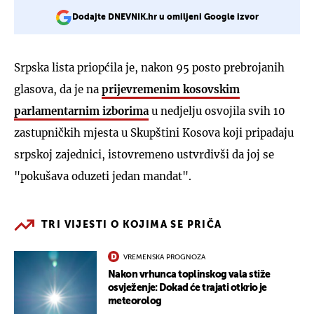
Dodajte DNEVNIK.hr u omiljeni Google izvor
Srpska lista priopćila je, nakon 95 posto prebrojanih
glasova, da je na
prijevremenim kosovskim
parlamentarnim izborima
u nedjelju osvojila svih 10
zastupničkih mjesta u Skupštini Kosova koji pripadaju
srpskoj zajednici, istovremeno ustvrdivši da joj se
"pokušava oduzeti jedan mandat".
TRI VIJESTI O KOJIMA SE PRIČA
VREMENSKA PROGNOZA
Nakon vrhunca toplinskog vala stiže
osvježenje: Dokad će trajati otkrio je
meteorolog