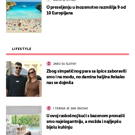
KAMO BI OTIŠLI?
O preseljenju u inozemstvo razmišlja 9 od
10 Europljana
LIFESTYLE
JAKO SU SLATKI!
Zbog simpatičnog para sa špice zaboravili
smo i na modu, no damina haljina itekako
nas se dojmila
I TERASA JE SAN SNOVA!
U ovoj raskošnoj kući s bazenom pronašli
smo najelegantniju, a možda i najljepšu
bijelu kuhinju