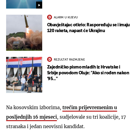
ALARM U KIJEVU
Obavještajac otkrio: Raspoređuju se i imaju
120 raketa, napast će Ukrajinu
REZULTAT RAZMJENE
Zajedničko pismo mladih iz Hrvatske i
Srbije povodom Oluje: "Ako si rođen nakon
'95..."
Na kosovskim izborima,
trećim prijevremenim u
posljednjih 16 mjeseci
, sudjelovale su tri koalicije, 17
stranaka i jedan neovisni kandidat.