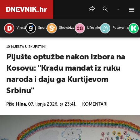
Vijesti
Sport
Showbizz
Lifestyle
Putovanja
PRETRAŽITE VIJESTI
10 MJESTA U SKUPŠTINI
Pljušte optužbe nakon izbora na
Kosovu: "Kradu mandat iz ruku
naroda i daju ga Kurtijevom
Srbinu"
Piše
Hina,
07. lipnja 2026. @ 23:41
KOMENTARI