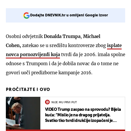
Dodajte DNEVNIK.hr u omiljeni Google izvor
Osobni odvjetnik
Donalda Trumpa
,
Michael
Cohen,
zatekao se u središtu kontroverze zbog
isplate
novca pornozvijezdi koja
tvrdi da je 2006. imala spolne
odnose s Trumpom i da je dobila novac da o tome ne
govori uoči predizborne kampanje 2016.
PROČITAJTE I OVO
NIJE MU PRVI PUT
VIDEO Trump zaspao na sprovodu? Bijela
kuća: "Mislio je na dragog prijatelja.
Svatko tko tvrdi drukčije izopačeni je
idiot"