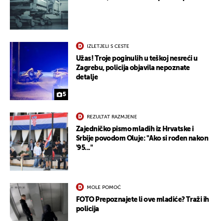
IZLETJELI S CESTE
Užas! Troje poginulih u teškoj nesreći u
Zagrebu, policija objavila nepoznate
detalje
5
REZULTAT RAZMJENE
Zajedničko pismo mladih iz Hrvatske i
Srbije povodom Oluje: "Ako si rođen nakon
'95..."
UKLJUČITE NOTIFIKACIJE
MOLE POMOĆ
FOTO Prepoznajete li ove mladiće? Traži ih
policija