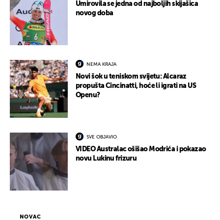
Umirovila se jedna od najboljih skijašica
novog doba
NEMA KRAJA
Novi šok u teniskom svijetu: Alcaraz
propušta Cincinatti, hoće li igrati na US
Openu?
SVE OBJAVIO
VIDEO Australac ošišao Modrića i pokazao
novu Lukinu frizuru
NOVAC