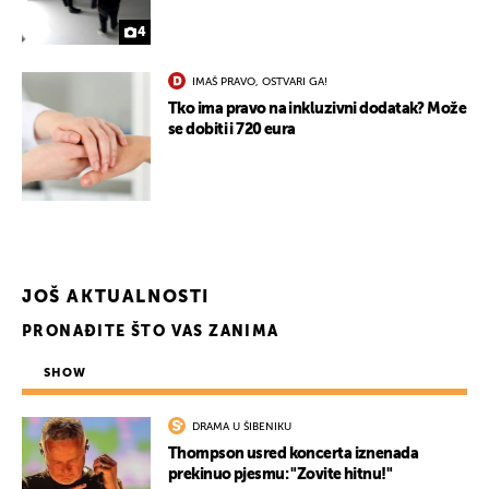
4
IMAŠ PRAVO, OSTVARI GA!
Tko ima pravo na inkluzivni dodatak? Može
se dobiti i 720 eura
JOŠ AKTUALNOSTI
PRONAĐITE ŠTO VAS ZANIMA
SHOW
DRAMA U ŠIBENIKU
Thompson usred koncerta iznenada
prekinuo pjesmu: "Zovite hitnu!"