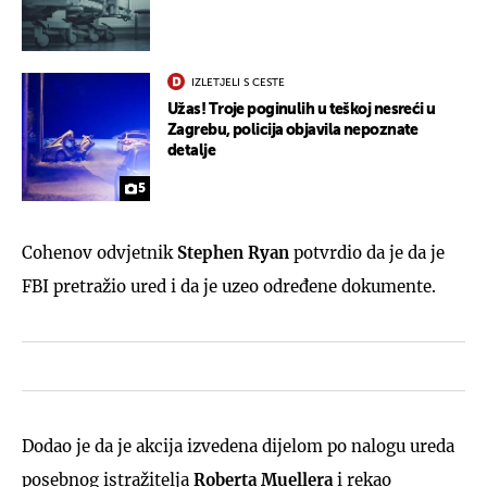
IZLETJELI S CESTE
Užas! Troje poginulih u teškoj nesreći u
Zagrebu, policija objavila nepoznate
detalje
5
Cohenov odvjetnik
Stephen Ryan
potvrdio da je da je
FBI pretražio ured i da je uzeo određene dokumente.
Dodao je da je akcija izvedena dijelom po nalogu ureda
posebnog istražitelja
Roberta Muellera
i rekao