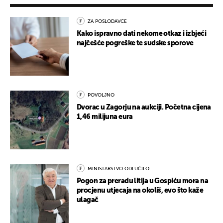
ZA POSLODAVCE
Kako ispravno dati nekome otkaz i izbjeći
najčešće pogreške te sudske sporove
POVOLJNO
Dvorac u Zagorju na aukciji. Početna cijena
1,46 milijuna eura
MINISTARSTVO ODLUČILO
Pogon za preradu litija u Gospiću mora na
procjenu utjecaja na okoliš, evo što kaže
ulagač