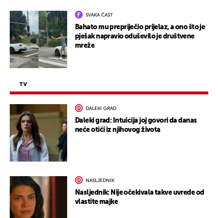
SVAKA ČAST
Bahato mu prepriječio prijelaz, a ono što je
pješak napravio oduševilo je društvene
mreže
TV
DALEKI GRAD
Daleki grad: Intuicija joj govori da danas
neće otići iz njihovog života
NASLJEDNIK
Nasljednik: Nije očekivala takve uvrede od
vlastite majke