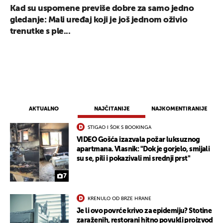
Kad su uspomene previše dobre za samo jedno
gledanje: Mali uređaj koji je još jednom oživio
trenutke s ple...
AKTUALNO
NAJČITANIJE
NAJKOMENTIRANIJE
STIGAO I ŠOK S BOOKINGA
VIDEO Gošća izazvala požar luksuznog
apartmana. Vlasnik: "Dok je gorjelo, smijali
su se, pili i pokazivali mi srednji prst"
7
KRENULO OD BRZE HRANE
Je li ovo povrće krivo za epidemiju? Stotine
zaraženih, restorani hitno povukli proizvod