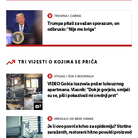
TROVINA I CARINE
Trumpa pitali za važan sporazum, on
odbrusio: "Nije me briga"
TRI VIJESTI O KOJIMA SE PRIČA
STIGAO I ŠOK S BOOKINGA
VIDEO Gošća izazvala požar luksuznog
apartmana. Vlasnik: "Dok je gorjelo, smijali
su se, pili i pokazivali mi srednji prst"
7
KRENULO OD BRZE HRANE
Je li ovo povrće krivo za epidemiju? Stotine
zaraženih, restorani hitno povukli proizvod