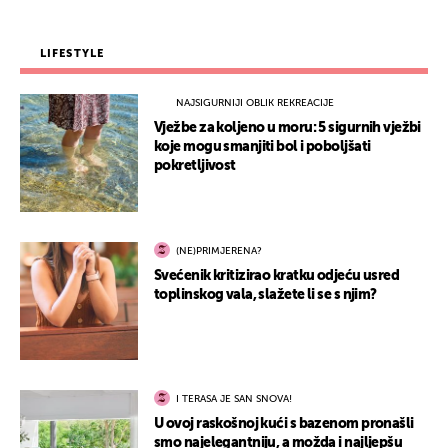
LIFESTYLE
NAJSIGURNIJI OBLIK REKREACIJE
Vježbe za koljeno u moru: 5 sigurnih vježbi
koje mogu smanjiti bol i poboljšati
pokretljivost
(NE)PRIMJERENA?
Svećenik kritizirao kratku odjeću usred
toplinskog vala, slažete li se s njim?
I TERASA JE SAN SNOVA!
U ovoj raskošnoj kući s bazenom pronašli
smo najelegantniju, a možda i najljepšu