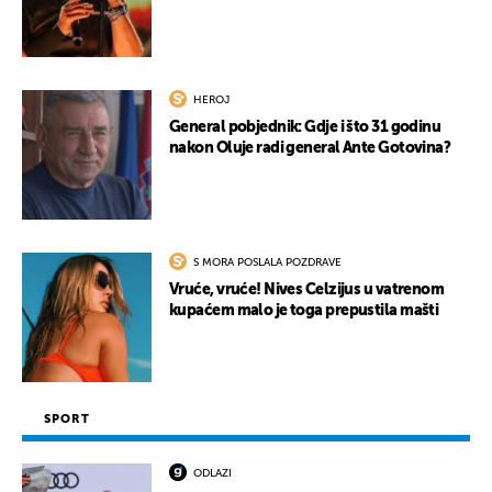
HEROJ
General pobjednik: Gdje i što 31 godinu
nakon Oluje radi general Ante Gotovina?
S MORA POSLALA POZDRAVE
Vruće, vruće! Nives Celzijus u vatrenom
kupaćem malo je toga prepustila mašti
SPORT
ODLAZI