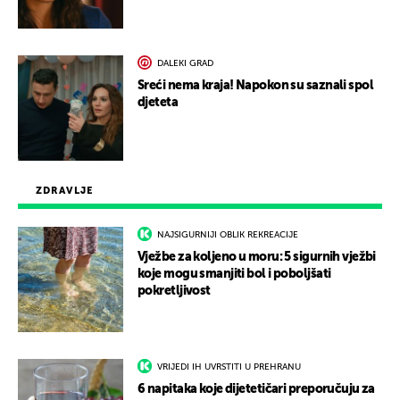
DALEKI GRAD
Sreći nema kraja! Napokon su saznali spol
djeteta
ZDRAVLJE
NAJSIGURNIJI OBLIK REKREACIJE
Vježbe za koljeno u moru: 5 sigurnih vježbi
koje mogu smanjiti bol i poboljšati
pokretljivost
VRIJEDI IH UVRSTITI U PREHRANU
6 napitaka koje dijetetičari preporučuju za