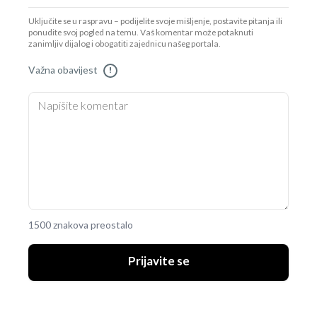
Uključite se u raspravu – podijelite svoje mišljenje, postavite pitanja ili
ponudite svoj pogled na temu. Vaš komentar može potaknuti
zanimljiv dijalog i obogatiti zajednicu našeg portala.
Važna obavijest
!
1500 znakova preostalo
Prijavite se