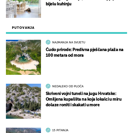
bijelu kuhinju
PUTOVANJA
NAJMANJA NA SVIJETU
Čudo prirode: Predivna pješčana plaža na
100 metara od mora
NEDALEKO OD PLOČA
Skriveni vojni tuneli na jugu Hrvatske:
Omiljena kupališta na koja lokalci u miru
dolaze roniti i skakati u more
15 PITANJA