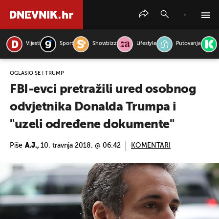
Vijesti
Sport
Showbizz
Lifestyle
Putovanja
PRETRAŽITE VIJESTI
OGLASIO SE I TRUMP
FBI-evci pretražili ured osobnog
odvjetnika Donalda Trumpa i
"uzeli određene dokumente"
Piše
A.J.,
10. travnja 2018. @ 06:42
KOMENTARI