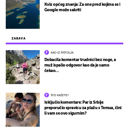
Kviz općeg znanja: Za one pred kojima se i
Google može sakriti
ZABAVA
KAO IZ PIŠTOLJA
Dobacila komentar trudnici bez noge, a
muž ispalio odgovor kao da je samo
čekao…
ŠTO KAŽETE?
Isključio komentare: Par iz Srbije
preporučio spravicu za plažu s Temua, čini
li vam se ovo sigurnim?