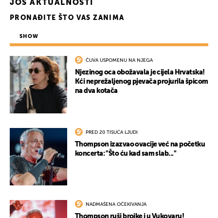
JOŠ AKTUALNOSTI
PRONAĐITE ŠTO VAS ZANIMA
SHOW
ČUVA USPOMENU NA NJEGA
Njezinog oca obožavala je cijela Hrvatska!
Kći neprežaljenog pjevača projurila špicom
na dva kotača
PRED 20 TISUĆA LJUDI
Thompson izazvao ovacije već na početku
koncerta: "Što ću kad sam slab..."
NADMAŠENA OČEKIVANJA
Thompson ruši brojke i u Vukovaru!