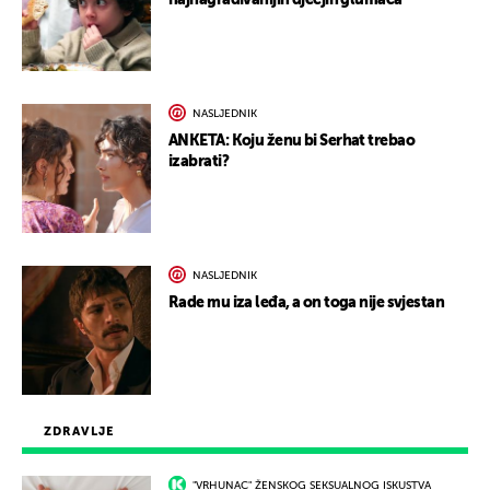
najnagrađivanijih dječjih glumaca
NASLJEDNIK
ANKETA: Koju ženu bi Serhat trebao
izabrati?
NASLJEDNIK
Rade mu iza leđa, a on toga nije svjestan
ZDRAVLJE
"VRHUNAC" ŽENSKOG SEKSUALNOG ISKUSTVA