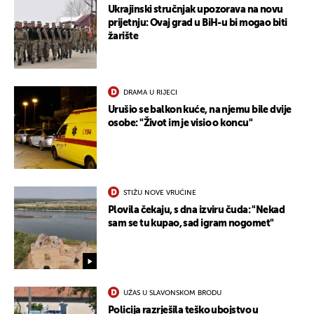
Ukrajinski stručnjak upozorava na novu
prijetnju: Ovaj grad u BiH-u bi mogao biti
žarište
DRAMA U RIJECI
Urušio se balkon kuće, na njemu bile dvije
osobe: "Život im je visio o koncu"
STIŽU NOVE VRUĆINE
Plovila čekaju, s dna izviru čuda: "Nekad
sam se tu kupao, sad igram nogomet"
UŽAS U SLAVONSKOM BRODU
Policija razrješila teško ubojstvo u