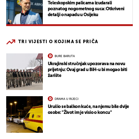
Teleskopskim palicama izudarali
poznatog nogometnog suca: Otkriveni
detalji o napadu u Osijeku
TRI VIJESTI O KOJIMA SE PRIČA
BURE BARUTA
Ukrajinski stručnjak upozorava na novu
prijetnju: Ovaj grad u BiH-u bi mogao biti
žarište
DRAMA U RIJECI
Urušio se balkon kuće, na njemu bile dvije
osobe: "Život im je visio o koncu"