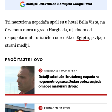
Dodajte DNEVNIK.hr u omiljeni Google izvor
Tri naoružana napadača upali su u hotel Bella Vista, na
Crvenom moru u gradu Hurghada, u jednom od
najpopularnijih turističkih odredišta u
Egiptu
, javljaju
strani mediji.
PROČITAJTE I OVO
OGLASIO SE TIHOMIR PEJIN
Detalji sačekuše i brutalnog napada na
nogometnog suca: Jedan potez susjeda
omeo je maskirani dvojac
PRONAĐEN NA CESTI