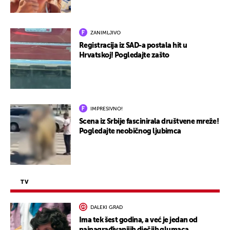
ZANIMLJIVO
Registracija iz SAD-a postala hit u
Hrvatskoj! Pogledajte zašto
IMPRESIVNO!
Scena iz Srbije fascinirala društvene mreže!
Pogledajte neobičnog ljubimca
TV
DALEKI GRAD
Ima tek šest godina, a već je jedan od