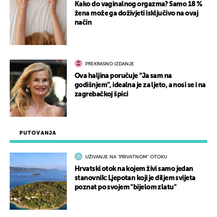
Kako do vaginalnog orgazma? Samo 18 %
žena može ga doživjeti isključivo na ovaj
način
PREKRASNO IZDANJE
Ova haljina poručuje “Ja sam na
godišnjem”, idealna je za ljeto, a nosi se i na
zagrebačkoj špici
PUTOVANJA
UŽIVANJE NA "PRIVATNOM" OTOKU
Hrvatski otok na kojem živi samo jedan
stanovnik: Ljepotan koji je diljem svijeta
poznat po svojem "bijelom zlatu"