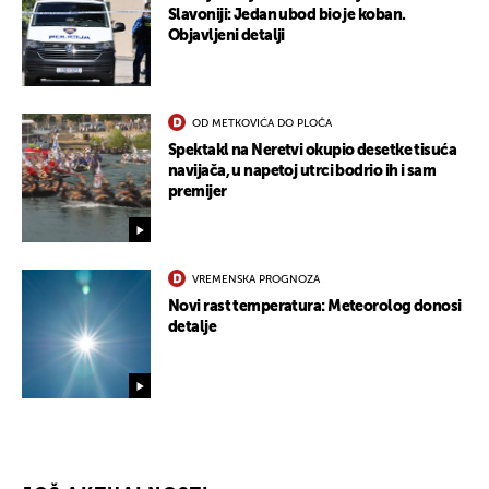
Slavoniji: Jedan ubod bio je koban.
Objavljeni detalji
OD METKOVIĆA DO PLOČA
Spektakl na Neretvi okupio desetke tisuća
navijača, u napetoj utrci bodrio ih i sam
premijer
UKLJUČITE NOTIFIKACIJE
VREMENSKA PROGNOZA
Novi rast temperatura: Meteorolog donosi
detalje