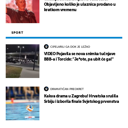
Objavljeno koliko je ulaznica prodano u
kratkom vremenu
SPORT
CIPELARILI GA DOK JE LEŽAO
VIDEO Pojavila se nova snimka tučnjave
BBB-a i Torcide: "Je*ote, pa ubit će ga!"
DRAMATIČAN PREOKRET
Kakva drama u Zagrebu! Hrvatska srušila
Srbiju i izborila finale Svjetskog prvenstva