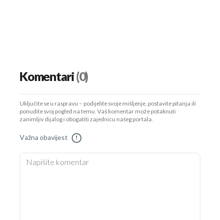
Komentari
(0)
Uključite se u raspravu – podijelite svoje mišljenje, postavite pitanja ili
ponudite svoj pogled na temu. Vaš komentar može potaknuti
zanimljiv dijalog i obogatiti zajednicu našeg portala.
Važna obavijest
!