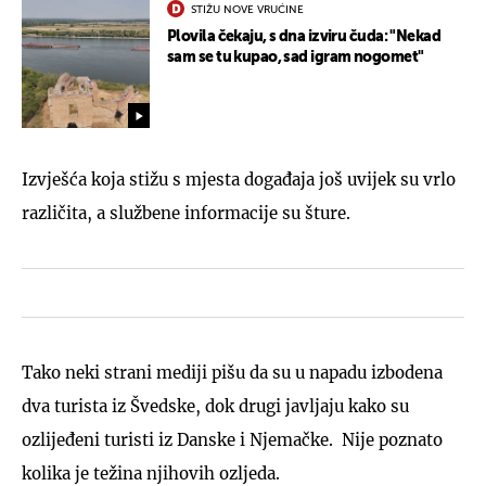
STIŽU NOVE VRUĆINE
Plovila čekaju, s dna izviru čuda: "Nekad
sam se tu kupao, sad igram nogomet"
Izvješća koja stižu s mjesta događaja još uvijek su vrlo
različita, a službene informacije su šture.
Tako neki strani mediji pišu da su u napadu izbodena
dva turista iz Švedske, dok drugi javljaju kako su
ozlijeđeni turisti iz Danske i Njemačke. Nije poznato
kolika je težina njihovih ozljeda.