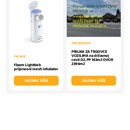
200.000,00 €
PRILIKA ZA TRGOVCE
VOZILIMA na državnoj
114,90 €
cesti D2, PP 143m2 DVOR
2394m2
Flaem LightNeb
prijenosni mesh inhalator
SAZNAJ VIŠE
SAZNAJ VIŠE