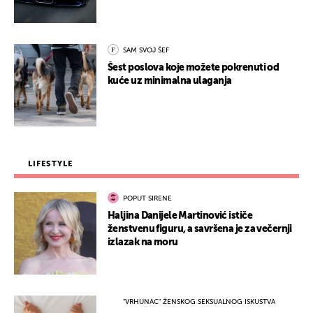
SAM SVOJ ŠEF
Šest poslova koje možete pokrenuti od
kuće uz minimalna ulaganja
LIFESTYLE
POPUT SIRENE
Haljina Danijele Martinović ističe
ženstvenu figuru, a savršena je za večernji
izlazak na moru
"VRHUNAC" ŽENSKOG SEKSUALNOG ISKUSTVA