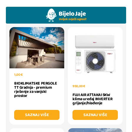
1,00 €
BIOKLIMATSKE PERGOLE
950,00 €
TT Gradnja - premium
rješenje za vanjski
FUJI AIR ATTAKAI 5KW
prostor
klima uređaj INVERTER
grijanje/hlađenje
SAZNAJ VIŠE
SAZNAJ VIŠE