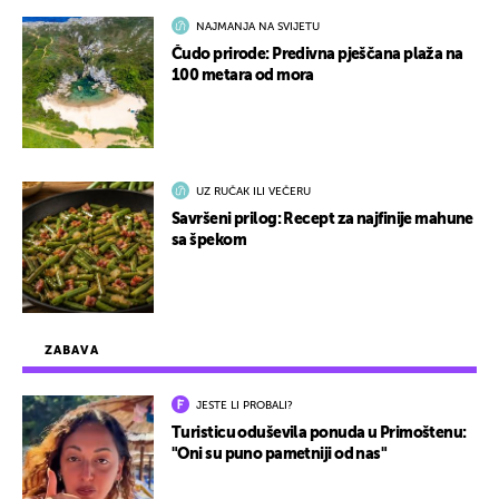
NAJMANJA NA SVIJETU
Čudo prirode: Predivna pješčana plaža na
100 metara od mora
UZ RUČAK ILI VEČERU
Savršeni prilog: Recept za najfinije mahune
sa špekom
ZABAVA
JESTE LI PROBALI?
Turisticu oduševila ponuda u Primoštenu:
"Oni su puno pametniji od nas"