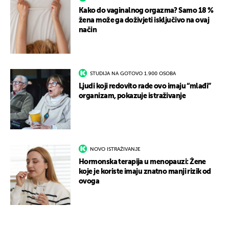
Kako do vaginalnog orgazma? Samo 18 %
žena može ga doživjeti isključivo na ovaj
način
STUDIJA NA GOTOVO 1.900 OSOBA
Ljudi koji redovito rade ovo imaju “mlađi”
organizam, pokazuje istraživanje
NOVO ISTRAŽIVANJE
Hormonska terapija u menopauzi: Žene
koje je koriste imaju znatno manji rizik od
ovoga