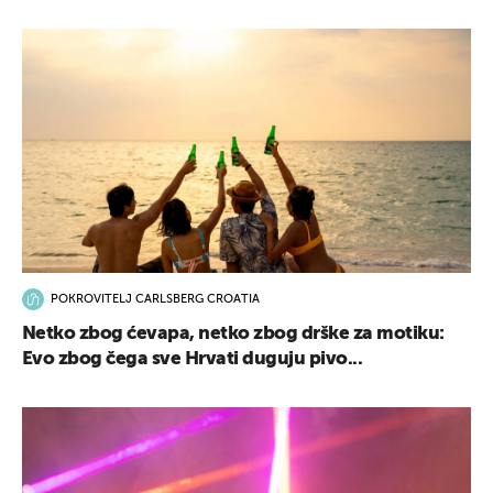
POKROVITELJ CARLSBERG CROATIA
Netko zbog ćevapa, netko zbog drške za motiku:
Evo zbog čega sve Hrvati duguju pivo...