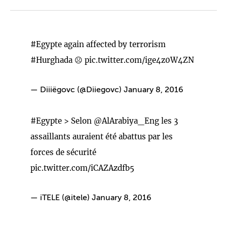
#Egypte
again affected by terrorism
#Hurghada
☹
pic.twitter.com/ige4z0W4ZN
— Diiiëgovc (@Diiegovc)
January 8, 2016
#Egypte
> Selon
@AlArabiya_Eng
les 3
assaillants auraient été abattus par les
forces de sécurité
pic.twitter.com/iCAZAzdfb5
— iTELE (@itele)
January 8, 2016