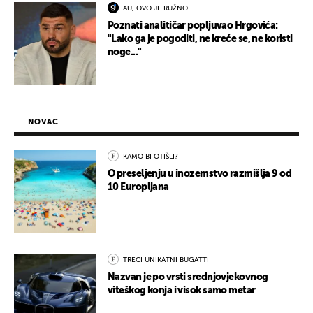
AU, OVO JE RUŽNO
Poznati analitičar popljuvao Hrgovića:
"Lako ga je pogoditi, ne kreće se, ne koristi
noge..."
NOVAC
KAMO BI OTIŠLI?
O preseljenju u inozemstvo razmišlja 9 od
10 Europljana
TREĆI UNIKATNI BUGATTI
Nazvan je po vrsti srednjovjekovnog
viteškog konja i visok samo metar