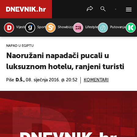
Vijesti
Sport
Showbizz
Lifestyle
Putovanja
PRETRAŽITE VIJESTI
NAPAD U EGIPTU
Naoružani napadači pucali u
luksuznom hotelu, ranjeni turisti
Piše
D.Š.,
08. siječnja 2016. @ 20:52
KOMENTARI