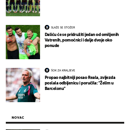
SLAŽE SE STOŽER
Daliću će se pridružiti jedan od omiljenih
Vatrenih, pomoćnici i dalje dvoje oko
ponude
ŠOK ZA KRALJEVE
Propao najbitniji posao Reala, zvijezda
poslala odbijenicu i poručila: "Želim u
Barcelonu"
NOVAC