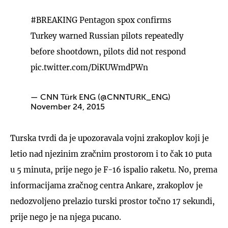
#BREAKING
Pentagon spox confirms
Turkey warned Russian pilots repeatedly
before shootdown, pilots did not respond
pic.twitter.com/DiKUWmdPWn
— CNN Türk ENG (@CNNTURK_ENG)
November 24, 2015
Turska tvrdi da je upozoravala vojni zrakoplov koji je
letio nad njezinim zračnim prostorom i to čak 10 puta
u 5 minuta, prije nego je F-16 ispalio raketu. No, prema
informacijama zračnog centra Ankare, zrakoplov je
nedozvoljeno prelazio turski prostor točno 17 sekundi,
prije nego je na njega pucano.