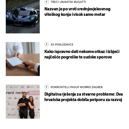
TREĆI UNIKATNI BUGATTI
Nazvan je po vrsti srednjovjekovnog
viteškog konja i visok samo metar
ZA POSLODAVCE
Kako ispravno dati nekome otkaz i izbjeći
najčešće pogreške te sudske sporove
POKROVITELJ PHILIP MORRIS ZAGREB
Digitalna rješenja za stvarne probleme: Dva
hrvatska projekta dobila potporu za razvoj