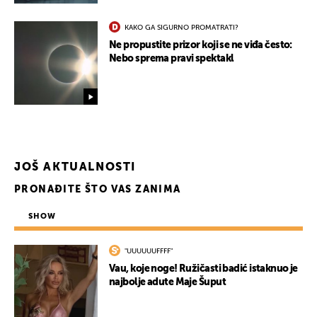
KAKO GA SIGURNO PROMATRATI?
Ne propustite prizor koji se ne viđa često:
Nebo sprema pravi spektakl
JOŠ AKTUALNOSTI
PRONAĐITE ŠTO VAS ZANIMA
SHOW
"UUUUUUFFFF"
Vau, koje noge! Ružičasti badić istaknuo je
najbolje adute Maje Šuput