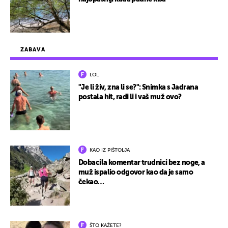
ZABAVA
LOL
"Je li živ, zna li se?": Snimka s Jadrana
postala hit, radi li i vaš muž ovo?
KAO IZ PIŠTOLJA
Dobacila komentar trudnici bez noge, a
muž ispalio odgovor kao da je samo
čekao…
ŠTO KAŽETE?