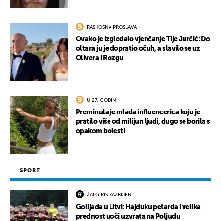
RASKOŠNA PROSLAVA
Ovako je izgledalo vjenčanje Tije Jurčić: Do
oltara ju je dopratio očuh, a slavilo se uz
Olivera i Rozgu
U 27. GODINI
Preminula je mlada influencerica koju je
pratilo više od milijun ljudi, dugo se borila s
opakom bolesti
SPORT
ŽALGIRIS RAZBIJEN
Golijada u Litvi: Hajduku petarda i velika
prednost uoči uzvrata na Poljudu