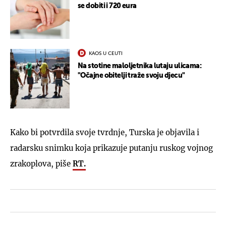
se dobiti i 720 eura
KAOS U CEUTI
Na stotine maloljetnika lutaju ulicama:
"Očajne obitelji traže svoju djecu"
Kako bi potvrdila svoje tvrdnje, Turska je objavila i
radarsku snimku koja prikazuje putanju ruskog vojnog
zrakoplova, piše
RT.