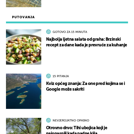
PUTOVANJA
GOTOVO ZA 15 MINUTA
Najbolja ljetna salata od graha: Brzinski
recept za dane kada je prevruće za kuhanje
15 PITANJA
Kviz općeg znanja: Za one pred kojima se i
Google može sakriti
NEVJEROJATNO OPASNO
Otrovno drvo: Tihi ubojica koji je
najopasniji kada padne kiša