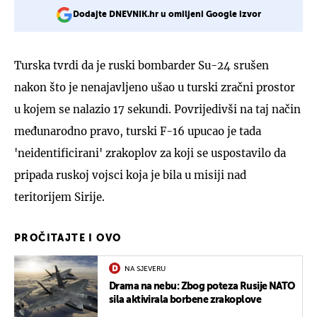
Dodajte DNEVNIK.hr u omiljeni Google izvor
Turska tvrdi da je ruski bombarder Su-24 srušen
nakon što je nenajavljeno ušao u turski zračni prostor
u kojem se nalazio 17 sekundi. Povrijedivši na taj način
međunarodno pravo, turski F-16 upucao je tada
'neidentificirani' zrakoplov za koji se uspostavilo da
pripada ruskoj vojsci koja je bila u misiji nad
teritorijem Sirije.
PROČITAJTE I OVO
NA SJEVERU
Drama na nebu: Zbog poteza Rusije NATO
sila aktivirala borbene zrakoplove