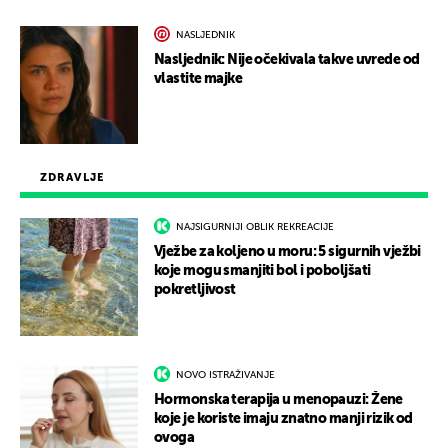
NASLJEDNIK
Nasljednik: Nije očekivala takve uvrede od
vlastite majke
ZDRAVLJE
NAJSIGURNIJI OBLIK REKREACIJE
Vježbe za koljeno u moru: 5 sigurnih vježbi
koje mogu smanjiti bol i poboljšati
pokretljivost
NOVO ISTRAŽIVANJE
Hormonska terapija u menopauzi: Žene
koje je koriste imaju znatno manji rizik od
ovoga