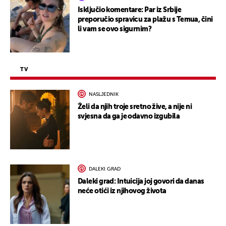
Isključio komentare: Par iz Srbije
preporučio spravicu za plažu s Temua, čini
li vam se ovo sigurnim?
TV
NASLJEDNIK
Želi da njih troje sretno žive, a nije ni
svjesna da ga je odavno izgubila
DALEKI GRAD
Daleki grad: Intuicija joj govori da danas
neće otići iz njihovog života