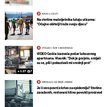
KAOS U CEUTI
Na stotine maloljetnika lutaju ulicama:
"Očajne obitelji traže svoju djecu"
STIGAO I ŠOK S BOOKINGA
VIDEO Gošća izazvala požar luksuznog
apartmana. Vlasnik: "Dok je gorjelo, smijali
su se, pili i pokazivali mi srednji prst"
1:27
7
KRENULO OD BRZE HRANE
Je li ovo povrće krivo za epidemiju? Stotine
zaraženih, restorani hitno povukli proizvod