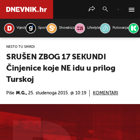
Vijesti
Sport
Showbizz
Lifestyle
Putovanja
PRETRAŽITE VIJESTI
NEŠTO TU SMRDI
SRUŠEN ZBOG 17 SEKUNDI
Činjenice koje NE idu u prilog
Turskoj
Piše
M.G.,
25. studenoga 2015. @ 10:19
KOMENTARI