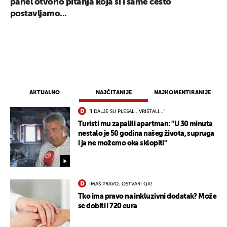
panel otvorio pitanja koja si i same često
postavljamo...
AKTUALNO
NAJČITANIJE
NAJKOMENTIRANIJE
"I DALJE SU PLESALI, VRIŠTALI..."
Turisti mu zapalili apartman: "U 30 minuta
nestalo je 50 godina našeg života, supruga
i ja ne možemo oka sklopiti"
IMAŠ PRAVO, OSTVARI GA!
Tko ima pravo na inkluzivni dodatak? Može
se dobiti i 720 eura