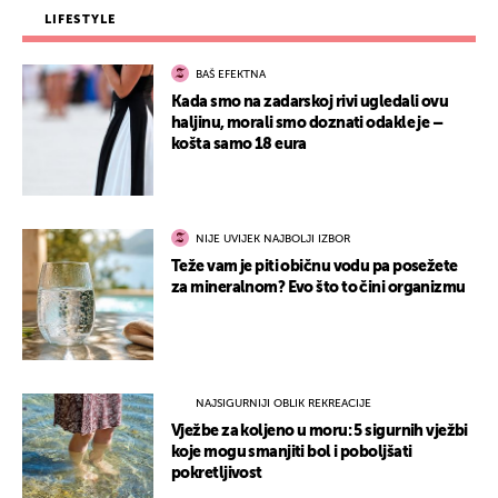
LIFESTYLE
BAŠ EFEKTNA
Kada smo na zadarskoj rivi ugledali ovu
haljinu, morali smo doznati odakle je –
košta samo 18 eura
NIJE UVIJEK NAJBOLJI IZBOR
Teže vam je piti običnu vodu pa posežete
za mineralnom? Evo što to čini organizmu
NAJSIGURNIJI OBLIK REKREACIJE
Vježbe za koljeno u moru: 5 sigurnih vježbi
koje mogu smanjiti bol i poboljšati
pokretljivost