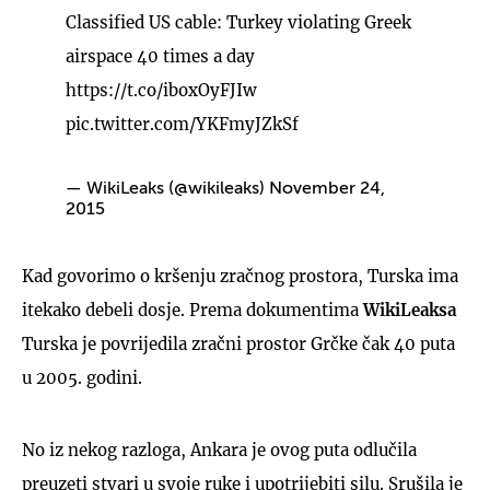
Classified US cable: Turkey violating Greek
airspace 40 times a day
https://t.co/iboxOyFJIw
pic.twitter.com/YKFmyJZkSf
— WikiLeaks (@wikileaks)
November 24,
2015
Kad govorimo o kršenju zračnog prostora, Turska ima
itekako debeli dosje. Prema dokumentima
WikiLeaksa
Turska je povrijedila zračni prostor Grčke čak 40 puta
u 2005. godini.
No iz nekog razloga, Ankara je ovog puta odlučila
preuzeti stvari u svoje ruke i upotrijebiti silu. Srušila je