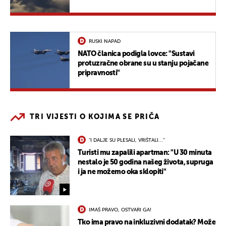
RUSKI NAPAD
NATO članica podigla lovce: "Sustavi
protuzračne obrane su u stanju pojačane
pripravnosti"
TRI VIJESTI O KOJIMA SE PRIČA
"I DALJE SU PLESALI, VRIŠTALI..."
Turisti mu zapalili apartman: "U 30 minuta
nestalo je 50 godina našeg života, supruga
i ja ne možemo oka sklopiti"
IMAŠ PRAVO, OSTVARI GA!
Tko ima pravo na inkluzivni dodatak? Može