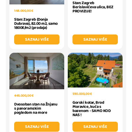
Stan: Zagreb
Berislavićeva ulica, BEZ
148.000,00 €
PROVIZIJE!
Stan: Zagreb (Donja
Dubrava), 82.00 m2, samo
1800E/m2 (prodaja)
SAZNAJ VIŠE
SAZNAJ VIŠE
590.000,00 €
445.000,00 €
Gorski kotar, Brod
Dvosoban stan na Žnjanu
Moravice, kuća s
s panoramskim
bazenom - SAMO KOD
pogledom na more
NAS !
SAZNAJ VIŠE
SAZNAJ VIŠE