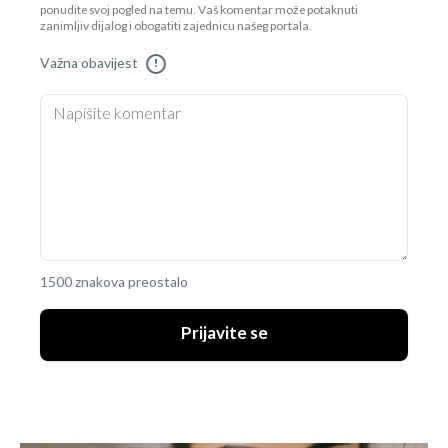
ponudite svoj pogled na temu. Vaš komentar može potaknuti
zanimljiv dijalog i obogatiti zajednicu našeg portala.
Važna obavijest
!
1500 znakova preostalo
Prijavite se