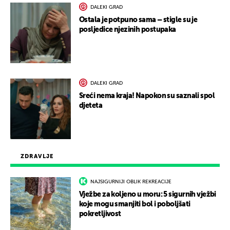
DALEKI GRAD
Ostala je potpuno sama – stigle su je
posljedice njezinih postupaka
DALEKI GRAD
Sreći nema kraja! Napokon su saznali spol
djeteta
ZDRAVLJE
NAJSIGURNIJI OBLIK REKREACIJE
Vježbe za koljeno u moru: 5 sigurnih vježbi
koje mogu smanjiti bol i poboljšati
pokretljivost