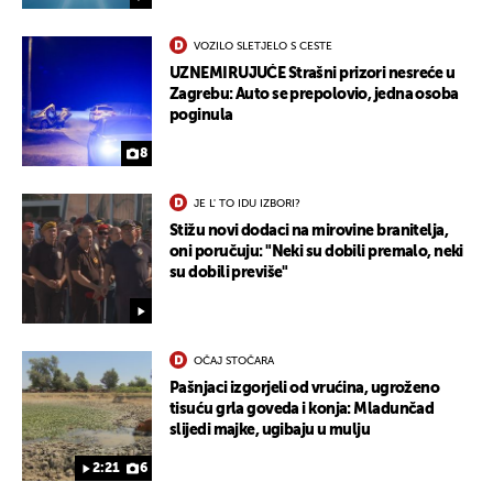
VOZILO SLETJELO S CESTE
UZNEMIRUJUĆE Strašni prizori nesreće u
Zagrebu: Auto se prepolovio, jedna osoba
poginula
8
JE L' TO IDU IZBORI?
Stižu novi dodaci na mirovine branitelja,
oni poručuju: "Neki su dobili premalo, neki
su dobili previše"
OČAJ STOČARA
Pašnjaci izgorjeli od vrućina, ugroženo
tisuću grla goveda i konja: Mladunčad
slijedi majke, ugibaju u mulju
2:21
6