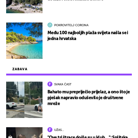
POKROVITELJ CORONA
Među 100 najboljih plaža svijeta našla se i
jedna hrvatska
ZABAVA
SVAKA ČAST
Bahato mu prepriječio prijelaz, a ono što je
pješak napravio oduševilo je društvene
mreže
UŽAS…
"Ove tri štrace došle su u klub…": Splitska