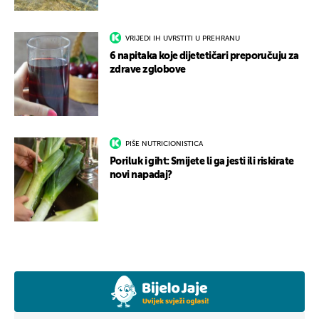
VRIJEDI IH UVRSTITI U PREHRANU
6 napitaka koje dijetetičari preporučuju za
zdrave zglobove
PIŠE NUTRICIONISTICA
Poriluk i giht: Smijete li ga jesti ili riskirate
novi napadaj?