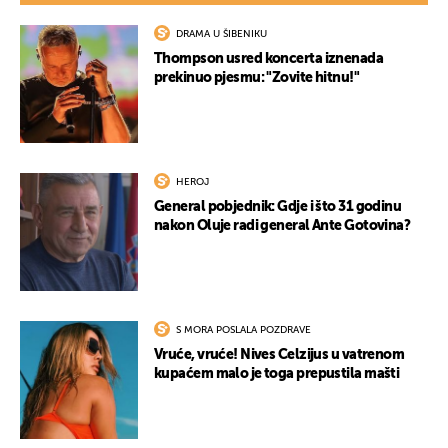
DRAMA U ŠIBENIKU
Thompson usred koncerta iznenada
prekinuo pjesmu: "Zovite hitnu!"
HEROJ
General pobjednik: Gdje i što 31 godinu
nakon Oluje radi general Ante Gotovina?
S MORA POSLALA POZDRAVE
Vruće, vruće! Nives Celzijus u vatrenom
kupaćem malo je toga prepustila mašti