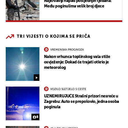
Najkrvaviji napad posljednjih tjedana:
Među poginulima velik broj djece
TRI VIJESTI O KOJIMA SE PRIČA
VREMENSKA PROGNOZA
Nakon vrhunca toplinskog vala stiže
osvježenje: Dokad će trajati otkrio je
meteorolog
VOZILO SLETJELO S CESTE
UZNEMIRUJUĆE Strašni prizori nesreće u
Zagrebu: Auto se prepolovio, jedna osoba
poginula
8