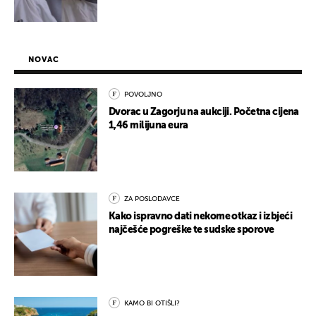
NOVAC
POVOLJNO
Dvorac u Zagorju na aukciji. Početna cijena
1,46 milijuna eura
ZA POSLODAVCE
Kako ispravno dati nekome otkaz i izbjeći
najčešće pogreške te sudske sporove
KAMO BI OTIŠLI?