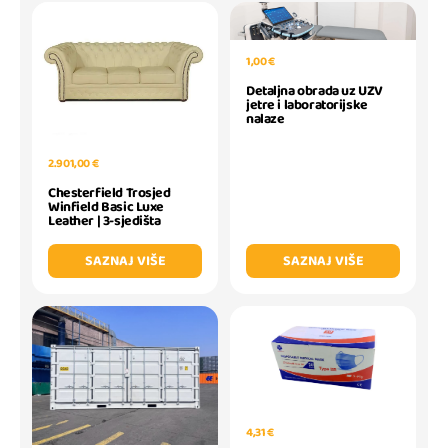
1,00 €
Detaljna obrada uz UZV
jetre i laboratorijske
nalaze
2.901,00 €
Chesterfield Trosjed
Winfield Basic Luxe
Leather | 3-sjedišta
SAZNAJ VIŠE
SAZNAJ VIŠE
4,31 €