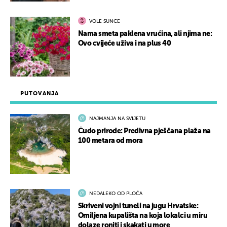
VOLE SUNCE
Nama smeta paklena vrućina, ali njima ne:
Ovo cvijeće uživa i na plus 40
PUTOVANJA
NAJMANJA NA SVIJETU
Čudo prirode: Predivna pješčana plaža na
100 metara od mora
NEDALEKO OD PLOČA
Skriveni vojni tuneli na jugu Hrvatske:
Omiljena kupališta na koja lokalci u miru
dolaze roniti i skakati u more