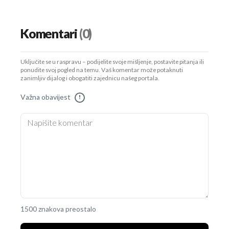
Komentari
(0)
Uključite se u raspravu – podijelite svoje mišljenje, postavite pitanja ili
ponudite svoj pogled na temu. Vaš komentar može potaknuti
zanimljiv dijalog i obogatiti zajednicu našeg portala.
Važna obavijest
!
1500 znakova preostalo