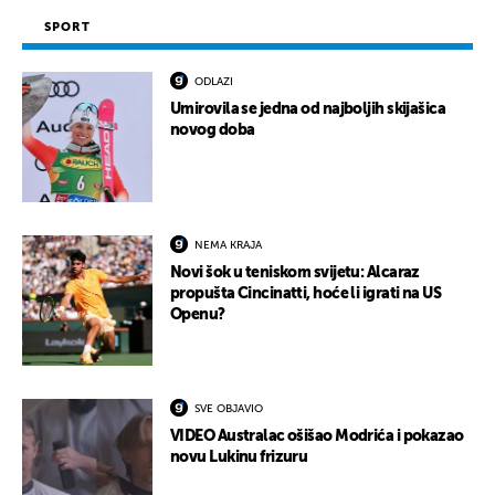
SPORT
ODLAZI
Umirovila se jedna od najboljih skijašica
novog doba
NEMA KRAJA
Novi šok u teniskom svijetu: Alcaraz
propušta Cincinatti, hoće li igrati na US
Openu?
SVE OBJAVIO
VIDEO Australac ošišao Modrića i pokazao
novu Lukinu frizuru