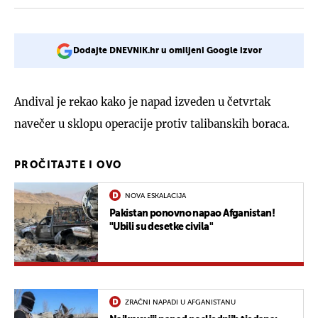
Dodajte DNEVNIK.hr u omiljeni Google izvor
Andival je rekao kako je napad izveden u četvrtak
navečer u sklopu operacije protiv talibanskih boraca.
PROČITAJTE I OVO
NOVA ESKALACIJA
Pakistan ponovno napao Afganistan!
"Ubili su desetke civila"
ZRAČNI NAPADI U AFGANISTANU