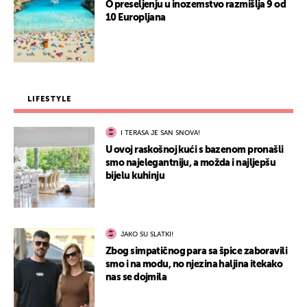
O preseljenju u inozemstvo razmišlja 9 od
10 Europljana
LIFESTYLE
I TERASA JE SAN SNOVA!
U ovoj raskošnoj kući s bazenom pronašli
smo najelegantniju, a možda i najljepšu
bijelu kuhinju
JAKO SU SLATKI!
Zbog simpatičnog para sa špice zaboravili
smo i na modu, no njezina haljina itekako
nas se dojmila