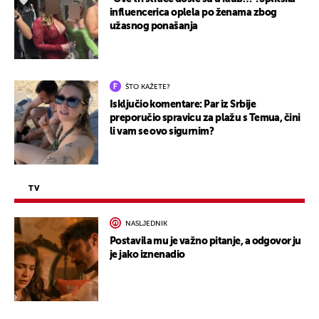
influencerica oplela po ženama zbog
užasnog ponašanja
ŠTO KAŽETE?
Isključio komentare: Par iz Srbije
preporučio spravicu za plažu s Temua, čini
li vam se ovo sigurnim?
TV
NASLJEDNIK
Postavila mu je važno pitanje, a odgovor ju
je jako iznenadio