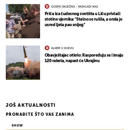
GOSPO SNJEŽNA - RASHLADI NAS
Priča iza čudesnog svetišta u Liču privlači
stotine vjernika: "Stalno se rušila, a onda je
usred ljeta pao snijeg"
ALARM U KIJEVU
Obavještajac otkrio: Raspoređuju se i imaju
120 raketa, napast će Ukrajinu
UKLJUČITE NOTIFIKACIJE
JOŠ AKTUALNOSTI
PRONAĐITE ŠTO VAS ZANIMA
SHOW