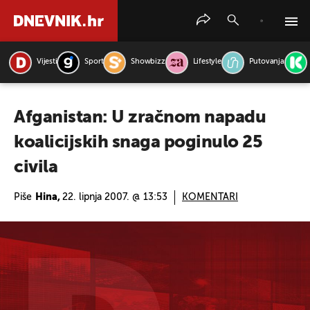
Vijesti
Sport
Showbizz
Lifestyle
Putovanja
PRETRAŽITE VIJESTI
Afganistan: U zračnom napadu
koalicijskih snaga poginulo 25
civila
Piše
Hina,
22. lipnja 2007. @ 13:53
KOMENTARI