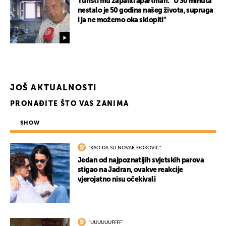
Turisti mu zapalili apartman: "U 30 minuta
nestalo je 50 godina našeg života, supruga
i ja ne možemo oka sklopiti"
UKLJUČITE NOTIFIKACIJE
JOŠ AKTUALNOSTI
PRONAĐITE ŠTO VAS ZANIMA
SHOW
"KAO DA SU NOVAK ĐOKOVIĆ"
Jedan od najpoznatijih svjetskih parova
stigao na Jadran, ovakve reakcije
vjerojatno nisu očekivali
"UUUUUUFFFF"