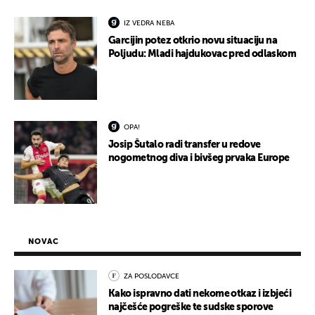
IZ VEDRA NEBA
Garcijin potez otkrio novu situaciju na
Poljudu: Mladi hajdukovac pred odlaskom
OPA!
Josip Šutalo radi transfer u redove
nogometnog diva i bivšeg prvaka Europe
NOVAC
ZA POSLODAVCE
Kako ispravno dati nekome otkaz i izbjeći
najčešće pogreške te sudske sporove