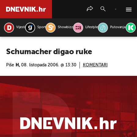
Vijesti
Sport
Showbizz
Lifestyle
Putovanja
PRETRAŽITE VIJESTI
Schumacher digao ruke
Piše
H,
08. listopada 2006. @ 13:30
KOMENTARI