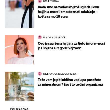
BAŠ EFEKTNA
Kada smo na zadarskoj rivi ugledali ovu
haljinu, morali smo doznati odakle je –
košta samo 18 eura
U NOJ NIJE VRUĆE
Ovo je savršena haljina za ljeto i more - nosi
je i Bojana Gregorić Vejzović
NIJE UVIJEK NAJBOLJI IZBOR
Teže vam je piti običnu vodu pa posežete
za mineralnom? Evo što to čini organizmu
PUTOVANJA