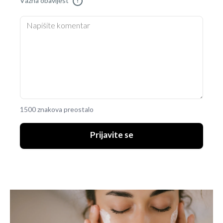
Važna obavijest
!
1500 znakova preostalo
Prijavite se