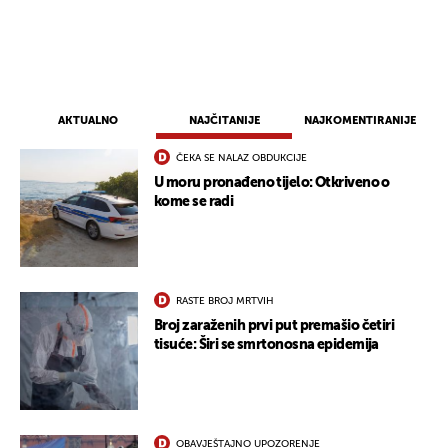
AKTUALNO
NAJČITANIJE
NAJKOMENTIRANIJE
ČEKA SE NALAZ OBDUKCIJE
U moru pronađeno tijelo: Otkriveno o
kome se radi
RASTE BROJ MRTVIH
Broj zaraženih prvi put premašio četiri
tisuće: Širi se smrtonosna epidemija
OBAVJEŠTAJNO UPOZORENJE