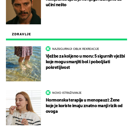
učini nešto
ZDRAVLJE
NAJSIGURNIJI OBLIK REKREACIJE
Vježbe za koljeno u moru: 5 sigurnih vježbi
koje mogu smanjiti bol i poboljšati
pokretljivost
NOVO ISTRAŽIVANJE
Hormonska terapija u menopauzi: Žene
koje je koriste imaju znatno manji rizik od
ovoga