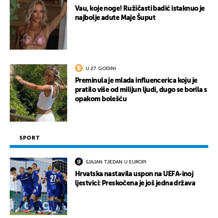
Vau, koje noge! Ružičasti badić istaknuo je
najbolje adute Maje Šuput
U 27. GODINI
Preminula je mlada influencerica koju je
pratilo više od milijun ljudi, dugo se borila s
opakom bolešću
SPORT
SJAJAN TJEDAN U EUROPI
Hrvatska nastavila uspon na UEFA-inoj
ljestvici: Preskočena je još jedna država