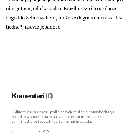
nije gotovo, odluka pada u Brazilu. Ovo što se danas
dogodilo Schumacheru, može se dogoditi meni za dva
tjedna", izjavio je Alonso.
Komentari
(0)
Uključite se u raspravu – podijelite svoje mišljenje, postavite pitanja ili
ponudite svoj pogled na temu. Vaš komentar može potaknuti
zanimljiv dijalog i obogatiti zajednicu našeg portala.