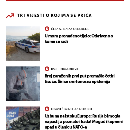
TRI VIJESTI O KOJIMA SE PRIČA
ČEKA SE NALAZ OBDUKCIJE
U moru pronađeno tijelo: Otkriveno o
kome se radi
RASTE BROJ MRTVIH
Broj zaraženih prvi put premašio četiri
tisuće: Širi se smrtonosna epidemija
OBAVJEŠTAJNO UPOZORENJE
Uzbuna na istoku Europe: Rusija bi mogla
napasti, a poznato i kada! Moguć i kopneni
upad u članicu NATO-a