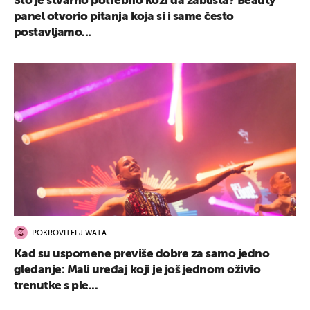
Što je stvarno potrebno koži da zablista? Beauty
panel otvorio pitanja koja si i same često
postavljamo...
POKROVITELJ WATA
Kad su uspomene previše dobre za samo jedno
gledanje: Mali uređaj koji je još jednom oživio
trenutke s ple...