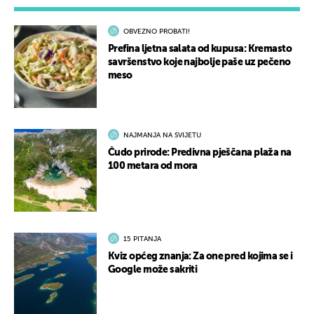
OBVEZNO PROBATI!
Prefina ljetna salata od kupusa: Kremasto
savršenstvo koje najbolje paše uz pečeno
meso
NAJMANJA NA SVIJETU
Čudo prirode: Predivna pješčana plaža na
100 metara od mora
15 PITANJA
Kviz općeg znanja: Za one pred kojima se i
Google može sakriti