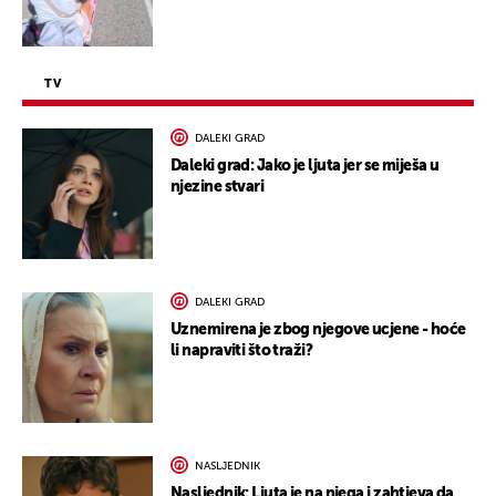
TV
DALEKI GRAD
Daleki grad: Jako je ljuta jer se miješa u
njezine stvari
DALEKI GRAD
Uznemirena je zbog njegove ucjene - hoće
li napraviti što traži?
NASLJEDNIK
Nasljednik: Ljuta je na njega i zahtjeva da