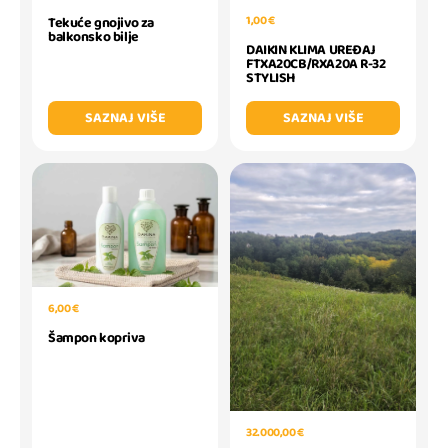
1,00 €
Tekuće gnojivo za
balkonsko bilje
DAIKIN KLIMA UREĐAJ
FTXA20CB/RXA20A R-32
STYLISH
SAZNAJ VIŠE
SAZNAJ VIŠE
6,00 €
Šampon kopriva
32.000,00 €