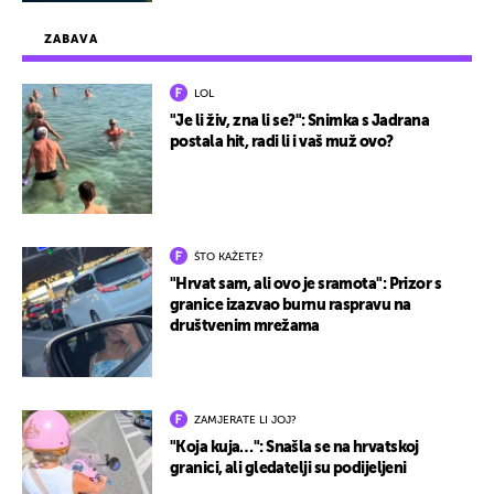
ZABAVA
LOL
"Je li živ, zna li se?": Snimka s Jadrana
postala hit, radi li i vaš muž ovo?
ŠTO KAŽETE?
"Hrvat sam, ali ovo je sramota": Prizor s
granice izazvao burnu raspravu na
društvenim mrežama
ZAMJERATE LI JOJ?
"Koja kuja…": Snašla se na hrvatskoj
granici, ali gledatelji su podijeljeni