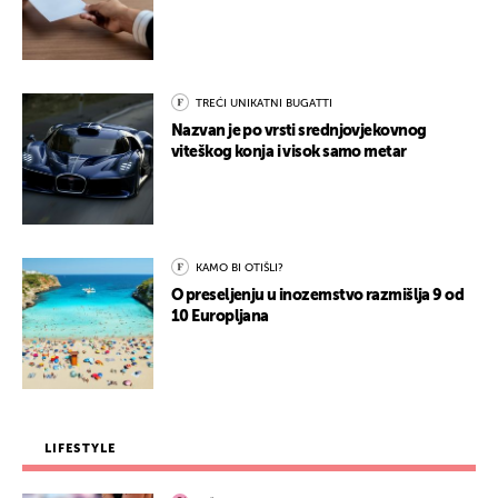
TREĆI UNIKATNI BUGATTI
Nazvan je po vrsti srednjovjekovnog
viteškog konja i visok samo metar
KAMO BI OTIŠLI?
O preseljenju u inozemstvo razmišlja 9 od
10 Europljana
LIFESTYLE