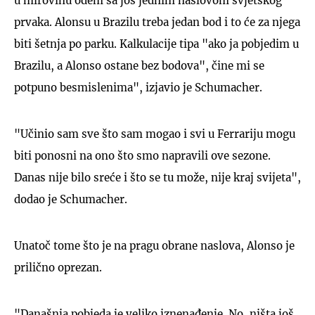
u mirovinu odem sa još jednim naslovom svjetskog
prvaka. Alonsu u Brazilu treba jedan bod i to će za njega
biti šetnja po parku. Kalkulacije tipa "ako ja pobjedim u
Brazilu, a Alonso ostane bez bodova", čine mi se
potpuno besmislenima", izjavio je Schumacher.
"Učinio sam sve što sam mogao i svi u Ferrariju mogu
biti ponosni na ono što smo napravili ove sezone.
Danas nije bilo sreće i što se tu može, nije kraj svijeta",
dodao je Schumacher.
Unatoč tome što je na pragu obrane naslova, Alonso je
prilično oprezan.
"Današnja pobjeda je veliko iznenađenje. No, ništa još