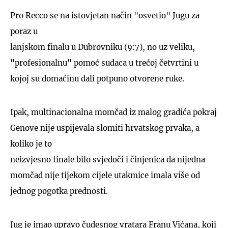
Pro Recco se na istovjetan način "osvetio" Jugu za
poraz u
lanjskom finalu u Dubrovniku (9:7), no uz veliku,
"profesionalnu" pomoć sudaca u trećoj četvrtini u
kojoj su domaćinu dali potpuno otvorene ruke.
Ipak, multinacionalna momčad iz malog gradića pokraj
Genove nije uspijevala slomiti hrvatskog prvaka, a
koliko je to
neizvjesno finale bilo svjedoči i činjenica da nijedna
momčad nije tijekom cijele utakmice imala više od
jednog pogotka prednosti.
Jug je imao upravo čudesnog vratara Franu Vićana, koji