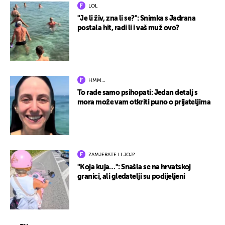
LOL
"Je li živ, zna li se?": Snimka s Jadrana
postala hit, radi li i vaš muž ovo?
HMM…
To rade samo psihopati: Jedan detalj s
mora može vam otkriti puno o prijateljima
ZAMJERATE LI JOJ?
"Koja kuja…": Snašla se na hrvatskoj
granici, ali gledatelji su podijeljeni