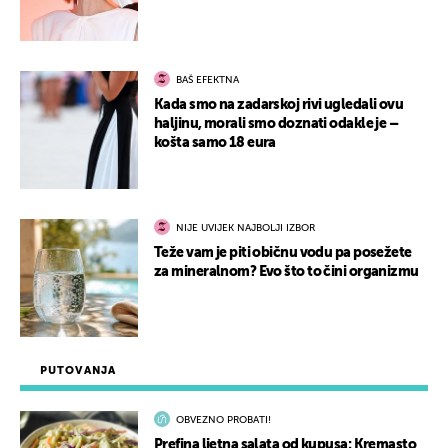
BAŠ EFEKTNA
Kada smo na zadarskoj rivi ugledali ovu
haljinu, morali smo doznati odakle je –
košta samo 18 eura
NIJE UVIJEK NAJBOLJI IZBOR
Teže vam je piti običnu vodu pa posežete
za mineralnom? Evo što to čini organizmu
PUTOVANJA
OBVEZNO PROBATI!
Prefina ljetna salata od kupusa: Kremasto