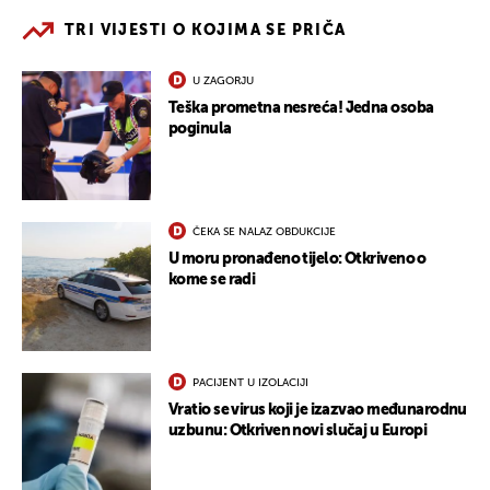
TRI VIJESTI O KOJIMA SE PRIČA
U ZAGORJU
Teška prometna nesreća! Jedna osoba
poginula
ČEKA SE NALAZ OBDUKCIJE
U moru pronađeno tijelo: Otkriveno o
kome se radi
PACIJENT U IZOLACIJI
Vratio se virus koji je izazvao međunarodnu
uzbunu: Otkriven novi slučaj u Europi