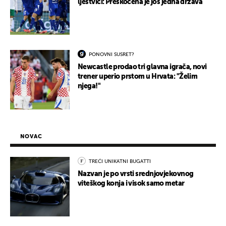
ljestvici: Preskočena je još jedna država
PONOVNI SUSRET?
Newcastle prodao tri glavna igrača, novi
trener uperio prstom u Hrvata: "Želim
njega!"
NOVAC
TREĆI UNIKATNI BUGATTI
Nazvan je po vrsti srednjovjekovnog
viteškog konja i visok samo metar