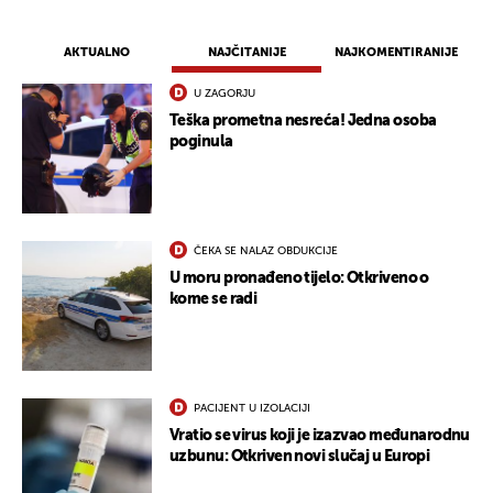
AKTUALNO
NAJČITANIJE
NAJKOMENTIRANIJE
U ZAGORJU
Teška prometna nesreća! Jedna osoba
poginula
ČEKA SE NALAZ OBDUKCIJE
U moru pronađeno tijelo: Otkriveno o
kome se radi
PACIJENT U IZOLACIJI
Vratio se virus koji je izazvao međunarodnu
uzbunu: Otkriven novi slučaj u Europi