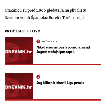
Utakmicu su pred 1.800 gledatelja na plivalištu
Scarioni vodili Španjolac Boreli i Turčin Tulga.
PROČITAJTE I OVO
STEČAJ JUGA
Nikad više naslova i sponzora, a nad
Jugom stečajni postupak
Jug i Šibenik izborili Ligu prvaka