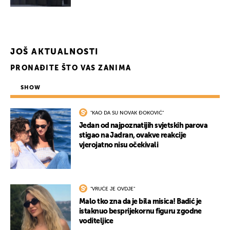
JOŠ AKTUALNOSTI
PRONAĐITE ŠTO VAS ZANIMA
SHOW
"KAO DA SU NOVAK ĐOKOVIĆ"
Jedan od najpoznatijih svjetskih parova
stigao na Jadran, ovakve reakcije
vjerojatno nisu očekivali
"VRUĆE JE OVDJE"
Malo tko zna da je bila misica! Badić je
istaknuo besprijekornu figuru zgodne
voditeljice