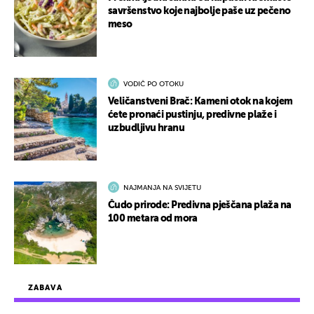
savršenstvo koje najbolje paše uz pečeno
meso
VODIČ PO OTOKU
Veličanstveni Brač: Kameni otok na kojem
ćete pronaći pustinju, predivne plaže i
uzbudljivu hranu
NAJMANJA NA SVIJETU
Čudo prirode: Predivna pješčana plaža na
100 metara od mora
ZABAVA