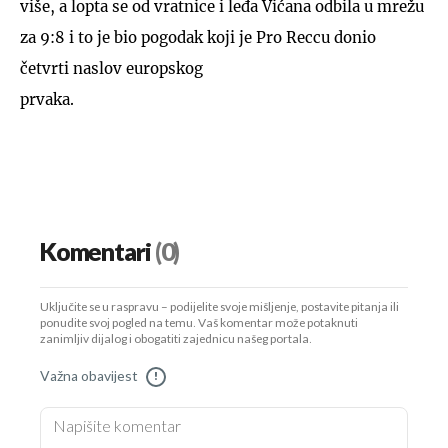
više, a lopta se od vratnice i leđa Vićana odbila u mrežu
za 9:8 i to je bio pogodak koji je Pro Reccu donio
četvrti naslov europskog
prvaka.
Komentari
(0)
Uključite se u raspravu – podijelite svoje mišljenje, postavite pitanja ili
ponudite svoj pogled na temu. Vaš komentar može potaknuti
zanimljiv dijalog i obogatiti zajednicu našeg portala.
Važna obavijest
!