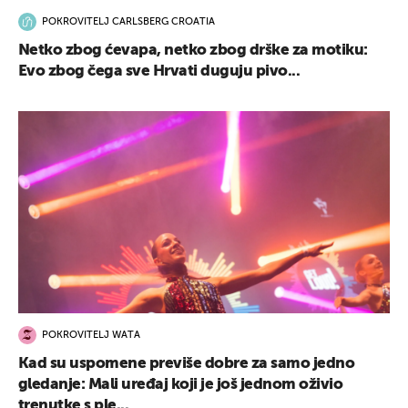
POKROVITELJ CARLSBERG CROATIA
Netko zbog ćevapa, netko zbog drške za motiku:
Evo zbog čega sve Hrvati duguju pivo...
POKROVITELJ WATA
Kad su uspomene previše dobre za samo jedno
gledanje: Mali uređaj koji je još jednom oživio
trenutke s ple...