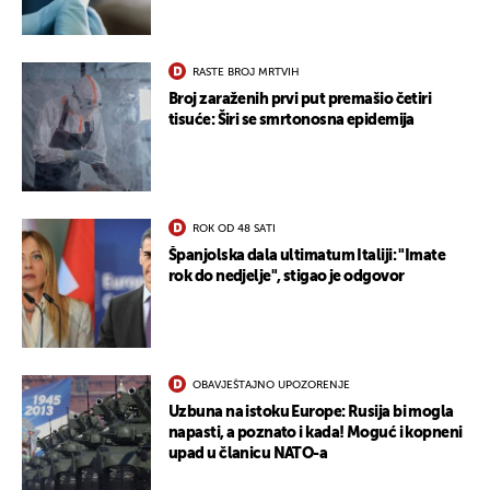
RASTE BROJ MRTVIH
Broj zaraženih prvi put premašio četiri
tisuće: Širi se smrtonosna epidemija
UKLJUČITE NOTIFIKACIJE
ROK OD 48 SATI
Španjolska dala ultimatum Italiji: "Imate
rok do nedjelje", stigao je odgovor
OBAVJEŠTAJNO UPOZORENJE
Uzbuna na istoku Europe: Rusija bi mogla
napasti, a poznato i kada! Moguć i kopneni
upad u članicu NATO-a