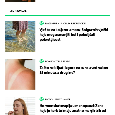
ZDRAVLJE
NAJSIGURNIJI OBLIK REKREACIJE
Vježbe za koljeno u moru: 5 sigurnih vježbi
koje mogu smanjiti bol i poboljšati
pokretljivost
POKROVITELJ STADA
Zašto neki ljudi izgore na suncu već nakon
15 minuta, a drugi ne?
NOVO ISTRAŽIVANJE
Hormonska terapija u menopauzi: Žene
koje je koriste imaju znatno manji rizik od