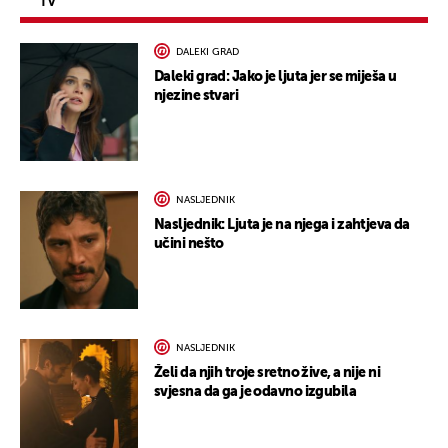
TV
DALEKI GRAD
Daleki grad: Jako je ljuta jer se miješa u
njezine stvari
NASLJEDNIK
Nasljednik: Ljuta je na njega i zahtjeva da
učini nešto
NASLJEDNIK
Želi da njih troje sretno žive, a nije ni
svjesna da ga je odavno izgubila