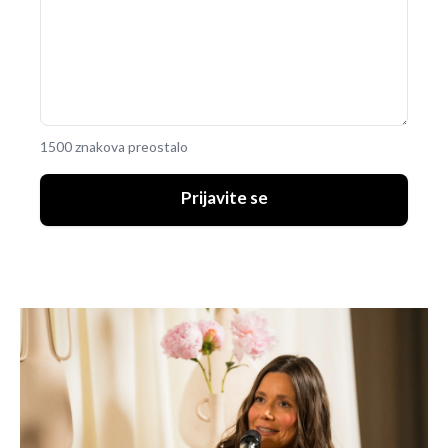
1500 znakova preostalo
Prijavite se