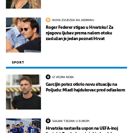
NOVA ZVIJEZDA NA JADRANU
Roger Federer stigao u Hrvatsku! Za
njegovu ljubav prema našem otoku
zaslužan je jedan poznati Hrvat
SPORT
IZ VEDRA NEBA
Garcijin potez otkrio novu situaciju na
Poljudu: Mladi hajdukovac pred odlaskom
SJAJAN TJEDAN U EUROPI
Hrvatska nastavila uspon na UEFA-inoj