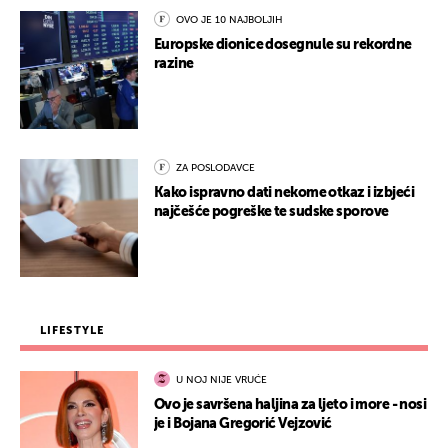
OVO JE 10 NAJBOLJIH
Europske dionice dosegnule su rekordne
razine
ZA POSLODAVCE
Kako ispravno dati nekome otkaz i izbjeći
najčešće pogreške te sudske sporove
LIFESTYLE
U NOJ NIJE VRUĆE
Ovo je savršena haljina za ljeto i more - nosi
je i Bojana Gregorić Vejzović