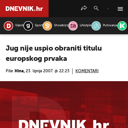
Vijesti
Sport
Showbizz
Lifestyle
Putovanja
PRETRAŽITE VIJESTI
Jug nije uspio obraniti titulu
europskog prvaka
Piše
Hina,
23. lipnja 2007. @ 22:23
KOMENTARI