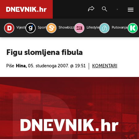
Vijesti
Sport
Showbizz
Lifestyle
Putovanja
PRETRAŽITE VIJESTI
Figu slomljena fibula
Piše
Hina,
05. studenoga 2007. @ 19:51
KOMENTARI