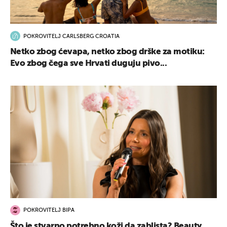
POKROVITELJ CARLSBERG CROATIA
Netko zbog ćevapa, netko zbog drške za motiku:
Evo zbog čega sve Hrvati duguju pivo...
POKROVITELJ BIPA
Što je stvarno potrebno koži da zablista? Beauty