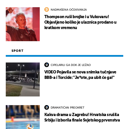
NADMAŠENA OČEKIVANJA
Thompson ruši brojke i u Vukovaru!
Objavljeno koliko je ulaznica prodano u
kratkom vremenu
SPORT
CIPELARILI GA DOK JE LEŽAO
VIDEO Pojavila se nova snimka tučnjave
BBB-a i Torcide: "Je*ote, pa ubit će ga!"
DRAMATIČAN PREOKRET
Kakva drama u Zagrebu! Hrvatska srušila
Srbiju i izborila finale Svjetskog prvenstva