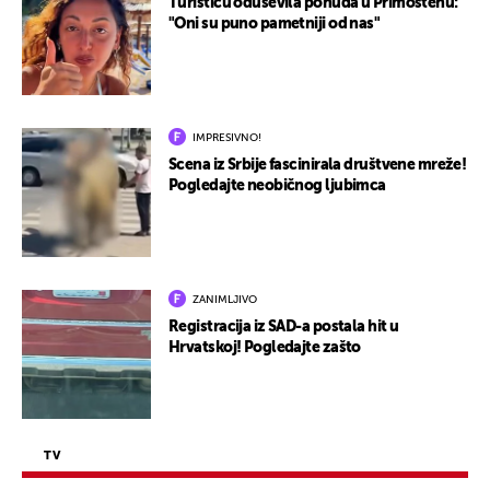
Turisticu oduševila ponuda u Primoštenu:
"Oni su puno pametniji od nas"
IMPRESIVNO!
Scena iz Srbije fascinirala društvene mreže!
Pogledajte neobičnog ljubimca
ZANIMLJIVO
Registracija iz SAD-a postala hit u
Hrvatskoj! Pogledajte zašto
TV