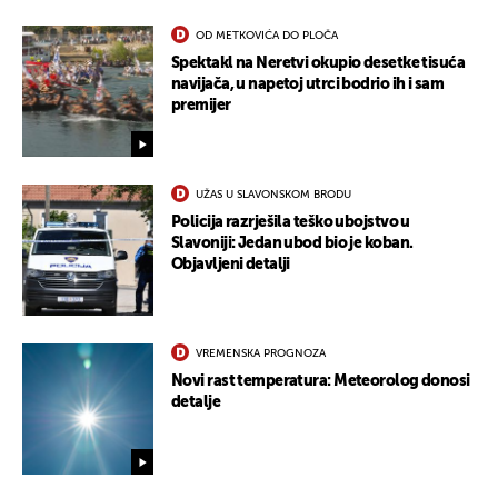
OD METKOVIĆA DO PLOČA
Spektakl na Neretvi okupio desetke tisuća
navijača, u napetoj utrci bodrio ih i sam
premijer
UŽAS U SLAVONSKOM BRODU
Policija razrješila teško ubojstvo u
Slavoniji: Jedan ubod bio je koban.
Objavljeni detalji
VREMENSKA PROGNOZA
Novi rast temperatura: Meteorolog donosi
detalje