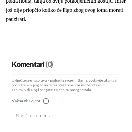
pukla fibula, tanja od dviju potkoljeničnih kostiju. Inter
još nije priopčio koliko će Figo zbog ovog loma morati
pauzirati.
Komentari
(0)
Uključite se u raspravu – podijelite svoje mišljenje, postavite pitanja ili
ponudite svoj pogled na temu. Vaš komentar može potaknuti
zanimljiv dijalog i obogatiti zajednicu našeg portala.
Važna obavijest
!