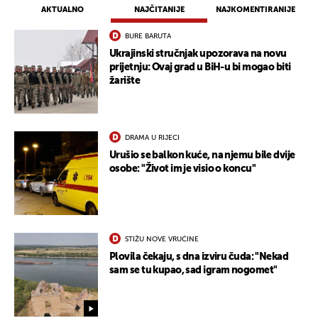
AKTUALNO
NAJČITANIJE
NAJKOMENTIRANIJE
BURE BARUTA
Ukrajinski stručnjak upozorava na novu
prijetnju: Ovaj grad u BiH-u bi mogao biti
žarište
DRAMA U RIJECI
Urušio se balkon kuće, na njemu bile dvije
osobe: "Život im je visio o koncu"
STIŽU NOVE VRUĆINE
Plovila čekaju, s dna izviru čuda: "Nekad
sam se tu kupao, sad igram nogomet"