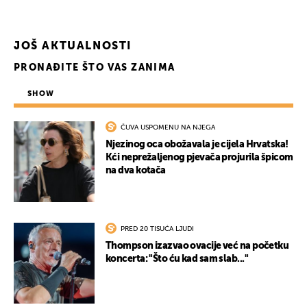
JOŠ AKTUALNOSTI
PRONAĐITE ŠTO VAS ZANIMA
SHOW
ČUVA USPOMENU NA NJEGA
Njezinog oca obožavala je cijela Hrvatska!
Kći neprežaljenog pjevača projurila špicom
na dva kotača
PRED 20 TISUĆA LJUDI
Thompson izazvao ovacije već na početku
UKLJUČITE NOTIFIKACIJE
koncerta: "Što ću kad sam slab..."