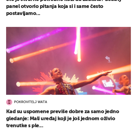
panel otvorio pitanja koja si i same često
postavljamo...
POKROVITELJ WATA
Kad su uspomene previše dobre za samo jedno
gledanje: Mali uređaj koji je još jednom oživio
trenutke s ple...