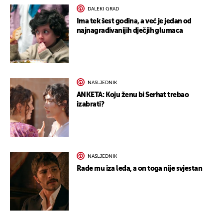
DALEKI GRAD
Ima tek šest godina, a već je jedan od
najnagrađivanijih dječjih glumaca
NASLJEDNIK
ANKETA: Koju ženu bi Serhat trebao
izabrati?
NASLJEDNIK
Rade mu iza leđa, a on toga nije svjestan