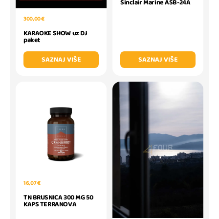
Sinclair Marine ASB-24A
300,00 €
KARAOKE SHOW uz DJ
paket
SAZNAJ VIŠE
SAZNAJ VIŠE
16,07 €
TN BRUSNICA 300 MG 50
KAPS TERRANOVA