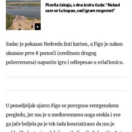
Plovila čekaju, s dna izviru čuda: "Nekad
sam se tu kupao, sad igram nogomet"
Sudac je pokazao Nedvedu žuti karton, a Figo je nakon
ukazane prve 8 pomoći (sredinom drugog
poluvremena) napustio igru i odšepesao u svlačionicu.
U ponedjeljak ujutro Figo se povrgnuo rentgenskom
pregledu, jer mu je u međuvremenu noga otekla i sve
ga jače boljela pa je tek tada konstatirano da mu je