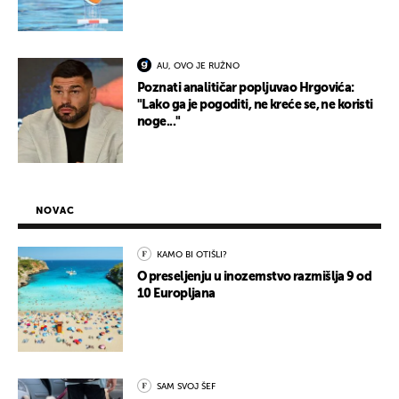
AU, OVO JE RUŽNO
Poznati analitičar popljuvao Hrgovića:
"Lako ga je pogoditi, ne kreće se, ne koristi
noge..."
NOVAC
KAMO BI OTIŠLI?
O preseljenju u inozemstvo razmišlja 9 od
10 Europljana
SAM SVOJ ŠEF