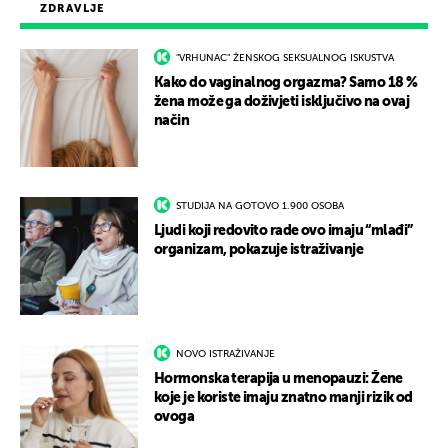
ZDRAVLJE
"VRHUNAC" ŽENSKOG SEKSUALNOG ISKUSTVA
Kako do vaginalnog orgazma? Samo 18 %
žena može ga doživjeti isključivo na ovaj
način
STUDIJA NA GOTOVO 1.900 OSOBA
Ljudi koji redovito rade ovo imaju “mlađi”
organizam, pokazuje istraživanje
NOVO ISTRAŽIVANJE
Hormonska terapija u menopauzi: Žene
koje je koriste imaju znatno manji rizik od
ovoga