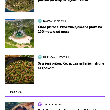
poznat po svojem "bijelom zlatu"
NAJMANJA NA SVIJETU
Čudo prirode: Predivna pješčana plaža na
100 metara od mora
UZ RUČAK ILI VEČERU
Savršeni prilog: Recept za najfinije mahune
sa špekom
ZABAVA
JESTE LI PROBALI?