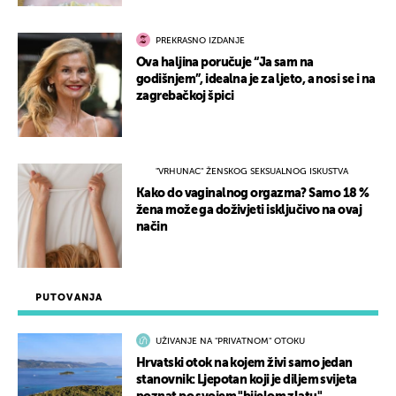
PREKRASNO IZDANJE
Ova haljina poručuje “Ja sam na
godišnjem”, idealna je za ljeto, a nosi se i na
zagrebačkoj špici
"VRHUNAC" ŽENSKOG SEKSUALNOG ISKUSTVA
Kako do vaginalnog orgazma? Samo 18 %
žena može ga doživjeti isključivo na ovaj
način
PUTOVANJA
UŽIVANJE NA "PRIVATNOM" OTOKU
Hrvatski otok na kojem živi samo jedan
stanovnik: Ljepotan koji je diljem svijeta