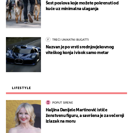
Šest poslova koje možete pokrenuti od
kuće uz minimalna ulaganja
TREĆI UNIKATNI BUGATTI
Nazvan je po vrsti srednjovjekovnog
viteškog konja i visok samo metar
LIFESTYLE
POPUT SIRENE
Haljina Danijele Martinović ističe
ženstvenu figuru, a savršena je za večernji
izlazak na moru