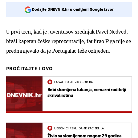
Dodajte DNEVNIK.hr u omiljeni Google izvor
U prvi tren, kad je Juventusov srednjak Pavel Nedved,
bivši kapetan češke reprezentacije, faulirao Figa nije se
predmnijevalo da je Portugalac teže ozlijeđen.
PROČITAJTE I OVO
LAGALI DA JE PAO KOD BAKE
Bebi slomljena lubanja, nemarni roditelji
skrivali istinu
LIJEČNICI REKLI DA JE ZACIJELILA
Živio sa slomljenom nogom 29 godina