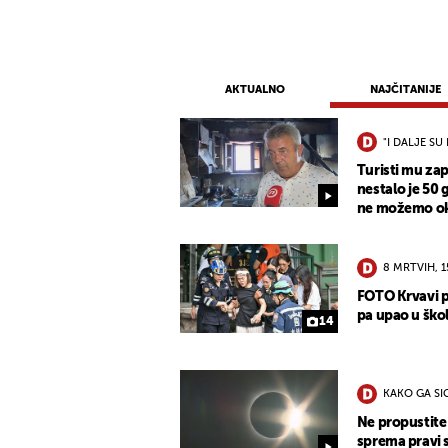
AKTUALNO
NAJČITANIJE
"I DALJE SU 
Turisti mu zap
nestalo je 50 
ne možemo oka
8 MRTVIH, 
FOTO Krvavi p
pa upao u škol
14
KAKO GA S
Ne propustite 
sprema pravi 