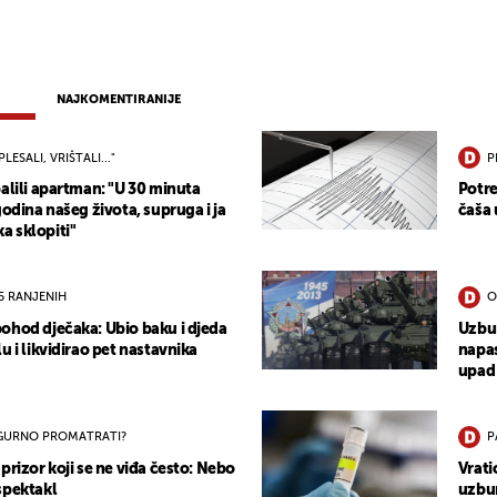
NAJKOMENTIRANIJE
PLESALI, VRIŠTALI..."
P
alili apartman: "U 30 minuta
Potre
godina našeg života, supruga i ja
čaša 
 sklopiti"
15 RANJENIH
O
ohod dječaka: Ubio baku i djeda
Uzbun
u i likvidirao pet nastavnika
napas
upad
IGURNO PROMATRATI?
P
prizor koji se ne viđa često: Nebo
Vrati
spektakl
uzbun