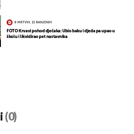
8 MRTVIH, 15 RANJENIH
FOTO Krvavi pohod dječaka: Ubio baku i djeda pa upao u
školu i likvidirao pet nastavnika
i
(0)