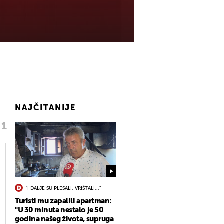
NAJČITANIJE
"I DALJE SU PLESALI, VRIŠTALI..."
Turisti mu zapalili apartman:
"U 30 minuta nestalo je 50
godina našeg života, supruga