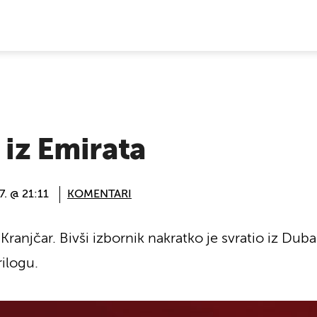
E VIJESTI
 iz Emirata
. @ 21:11
KOMENTARI
anjčar. Bivši izbornik nakratko je svratio iz Dubai
rilogu.