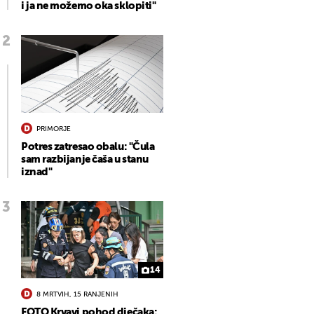
i ja ne možemo oka sklopiti"
PRIMORJE
Potres zatresao obalu: "Čula
sam razbijanje čaša u stanu
iznad"
14
8 MRTVIH, 15 RANJENIH
FOTO Krvavi pohod dječaka: