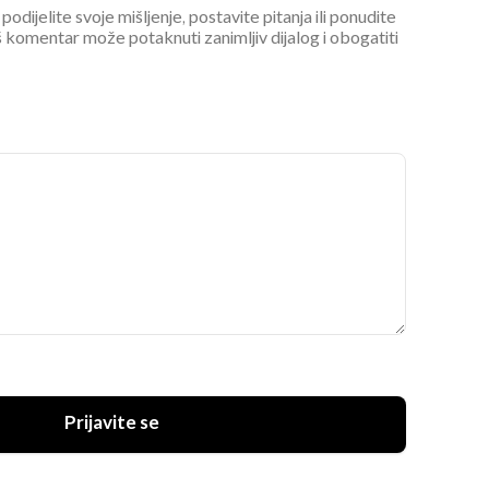
podijelite svoje mišljenje, postavite pitanja ili ponudite
 komentar može potaknuti zanimljiv dijalog i obogatiti
UKLJUČITE NOTIFIKACIJE
Prijavite se