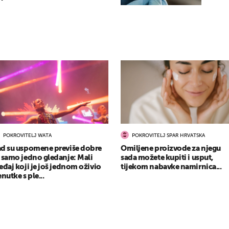
POKROVITELJ WATA
POKROVITELJ SPAR HRVATSKA
d su uspomene previše dobre
Omiljene proizvode za njegu
 samo jedno gledanje: Mali
sada možete kupiti i usput,
eđaj koji je još jednom oživio
tijekom nabavke namirnica...
enutke s ple...