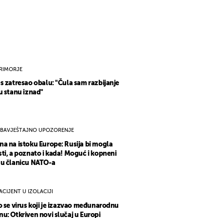
RIMORJE
s zatresao obalu: "Čula sam razbijanje
u stanu iznad"
BAVJEŠTAJNO UPOZORENJE
a na istoku Europe: Rusija bi mogla
ti, a poznato i kada! Moguć i kopneni
 u članicu NATO-a
ACIJENT U IZOLACIJI
o se virus koji je izazvao međunarodnu
u: Otkriven novi slučaj u Europi