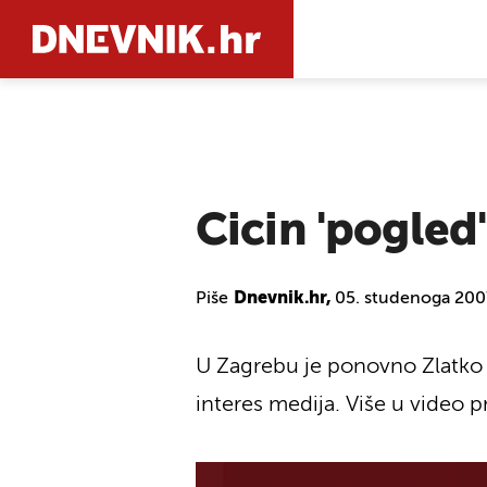
PRETRAŽIT
Cicin 'pogled'
Piše
Dnevnik.hr,
05. studenoga 2007
U Zagrebu je ponovno Zlatko Kr
interes medija. Više u video p