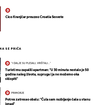
Cico Kranjčar preuzeo Croatia Sesvete
IMA SE PRIČA
"I DALJE SU PLESALI, VRIŠTALI..."
Turisti mu zapalili apartman: "U 30 minuta nestalo je 50
godina našeg života, supruga i ja ne možemo oka
sklopiti"
PRIMORJE
Potres zatresao obalu: "Čula sam razbijanje čaša u stanu
iznad"