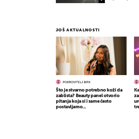
JOŠ AKTUALNOSTI
POKROVITELJ BIPA
Što je stvarno potrebno koži da
Ka
zablista? Beauty panel otvorio
za
pitanja koja si i same često
ur
postavljamo...
tr