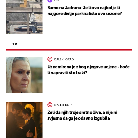
LOL
Samo na Jadranu: Je li ovo najbolje ili
najgore divlje parkiralište ove sezone?
TV
DALEKI GRAD
Uznemirena je zbog njegove ucjene - hoće
li napraviti što traži?
NASLJEDNIK
Želi da njih troje sretno žive, a nije ni
svjesna da ga je odavno izgubila