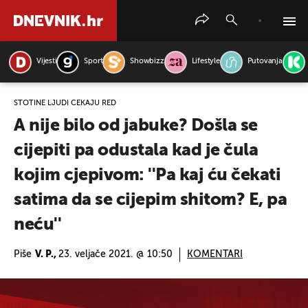
Vijesti
Sport
Showbizz
Lifestyle
Putovanja
PRETRAŽITE VIJESTI
STOTINE LJUDI ČEKAJU RED
A nije bilo od jabuke? Došla se
cijepiti pa odustala kad je čula
kojim cjepivom: ''Pa kaj ću čekati
satima da se cijepim shitom? E, pa
neću''
Piše
V. P.,
23. veljače 2021. @ 10:50
KOMENTARI