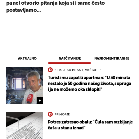
panel otvorio pitanja koja si i same često
postavljamo...
AKTUALNO
NAJČITANIJE
NAJKOMENTIRANIJE
"I DALJE SU PLESALI, VRIŠTALI..."
Turisti mu zapalili apartman: "U 30 minuta
nestalo je 50 godina našeg života, supruga
i ja ne možemo oka sklopiti"
PRIMORJE
Potres zatresao obalu: "Čula sam razbijanje
čaša u stanu iznad"