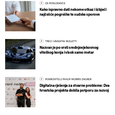
ZA POSLODAVCE
Kako ispravno dati nekome otkaz i izbjeći
najčešće pogreške te sudske sporove
TREĆI UNIKATNI BUGATTI
Nazvan je po vrsti srednjovjekovnog
viteškog konja i visok samo metar
POKROVITELJ PHILIP MORRIS ZAGREB
Digitalna rješenja za stvarne probleme: Dva
hrvatska projekta dobila potporu za razvoj