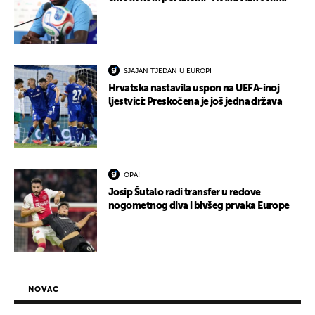
SJAJAN TJEDAN U EUROPI
Hrvatska nastavila uspon na UEFA-inoj
ljestvici: Preskočena je još jedna država
OPA!
Josip Šutalo radi transfer u redove
nogometnog diva i bivšeg prvaka Europe
NOVAC