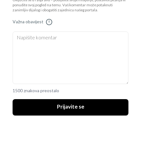
Uključite se u raspravu – podijelite svoje mišljenje, postavite pitanja ili
ponudite svoj pogled na temu. Vaš komentar može potaknuti
zanimljiv dijalog i obogatiti zajednicu našeg portala.
Važna obavijest
!
1500 znakova preostalo
Prijavite se