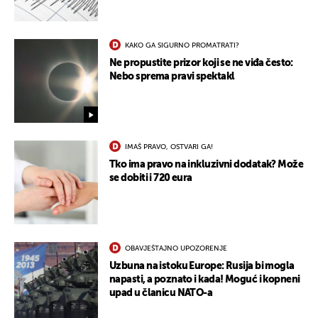
KAKO GA SIGURNO PROMATRATI?
Ne propustite prizor koji se ne viđa često:
Nebo sprema pravi spektakl
UKLJUČITE NOTIFIKACIJE
IMAŠ PRAVO, OSTVARI GA!
Tko ima pravo na inkluzivni dodatak? Može
se dobiti i 720 eura
OBAVJEŠTAJNO UPOZORENJE
Uzbuna na istoku Europe: Rusija bi mogla
napasti, a poznato i kada! Moguć i kopneni
upad u članicu NATO-a