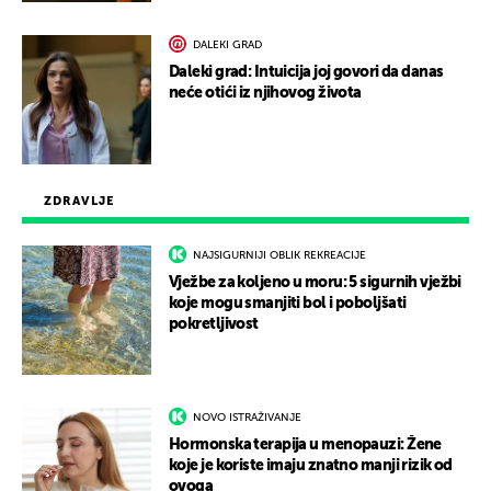
DALEKI GRAD
Daleki grad: Intuicija joj govori da danas
neće otići iz njihovog života
ZDRAVLJE
NAJSIGURNIJI OBLIK REKREACIJE
Vježbe za koljeno u moru: 5 sigurnih vježbi
koje mogu smanjiti bol i poboljšati
pokretljivost
NOVO ISTRAŽIVANJE
Hormonska terapija u menopauzi: Žene
koje je koriste imaju znatno manji rizik od
ovoga