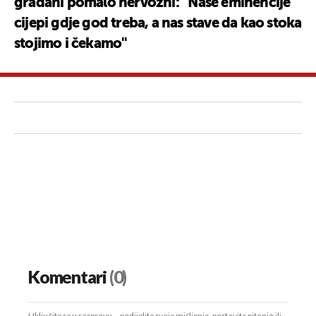
građani pomalo nervozni: ''Naše eminencije
cijepi gdje god treba, a nas stave da kao stoka
stojimo i čekamo''
Komentari
(0)