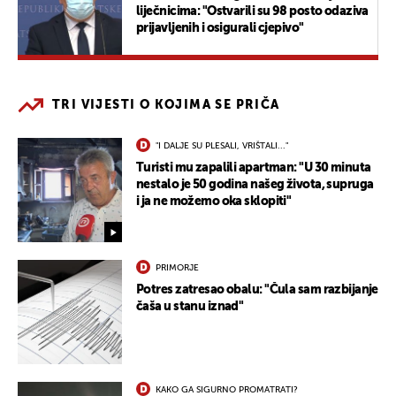
liječnicima: "Ostvarili su 98 posto odaziva
prijavljenih i osigurali cjepivo"
TRI VIJESTI O KOJIMA SE PRIČA
"I DALJE SU PLESALI, VRIŠTALI..."
Turisti mu zapalili apartman: "U 30 minuta
nestalo je 50 godina našeg života, supruga
i ja ne možemo oka sklopiti"
PRIMORJE
Potres zatresao obalu: "Čula sam razbijanje
čaša u stanu iznad"
KAKO GA SIGURNO PROMATRATI?