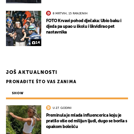
8 MRTVIH, 15 RANJENIH
FOTO Krvavi pohod dječaka: Ubio baku i
djeda pa upao u školu i likvidirao pet
nastavnika
14
JOŠ AKTUALNOSTI
PRONAĐITE ŠTO VAS ZANIMA
SHOW
U 27. GODINI
Preminula je mlada influencerica koju je
pratilo više od milijun ljudi, dugo se borila s
opakom bolešću