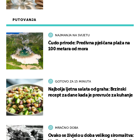
PUTOVANJA
NAJMANJA NA SVIJETU
Čudo prirode: Predivna pješčana plaža na
100 metara od mora
GOTOVO ZA 15 MINUTA
Najbolja ljetna salata od graha: Brzinski
recept za dane kada je prevruće za kuhanje
MRAČNO DOBA
Ovako se živjelo u doba velikog siromaštva: