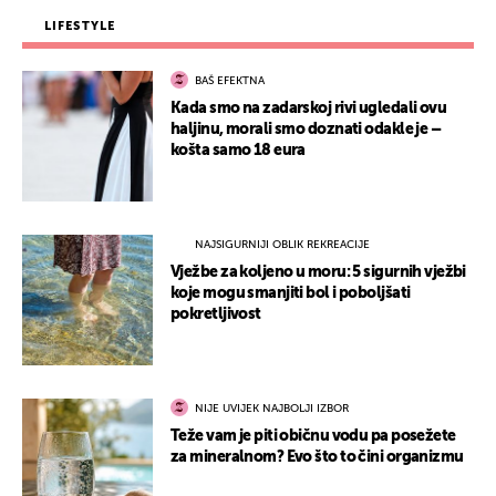
LIFESTYLE
BAŠ EFEKTNA
Kada smo na zadarskoj rivi ugledali ovu
haljinu, morali smo doznati odakle je –
košta samo 18 eura
NAJSIGURNIJI OBLIK REKREACIJE
Vježbe za koljeno u moru: 5 sigurnih vježbi
koje mogu smanjiti bol i poboljšati
pokretljivost
NIJE UVIJEK NAJBOLJI IZBOR
Teže vam je piti običnu vodu pa posežete
za mineralnom? Evo što to čini organizmu