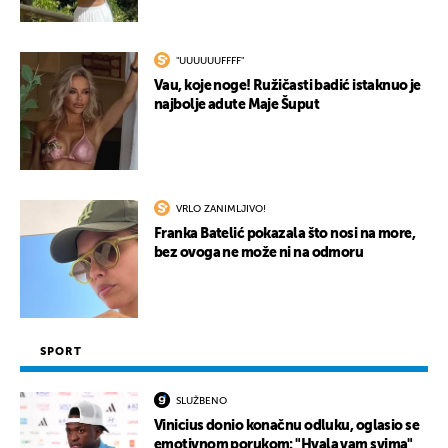
"UUUUUUFFFF"
Vau, koje noge! Ružičasti badić istaknuo je
najbolje adute Maje Šuput
VRLO ZANIMLJIVO!
Franka Batelić pokazala što nosi na more,
bez ovoga ne može ni na odmoru
SPORT
SLUŽBENO
Vinicius donio konačnu odluku, oglasio se
emotivnom porukom: "Hvala vam svima"