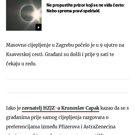
Ne propustite prizor koji se ne viđa često:
Nebo sprema pravi spektakl
Masovno cijepljenje u Zagrebu počelo je u 9 ujutro na
Ksaverskoj cesti. Građani su došli i prije 9 sati te
čekaju u redu.
Iako je
ravnatelj HZJZ-a Krunoslav Capak
kazao da se s
građanima prije samog cijepljenja razgovara o
preferencijama između Pfizerova i AstraZenecina