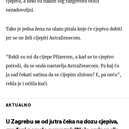
cjepiva, a neki su nakon tog razgovora otišli
nezadovoljni.
Tako je jedna žena na ulazu pitala koje će cjepivo dobiti
jer se ne želi cijepiti AstraZenecom.
"Rekli su mi da cijepe Pfizerom, a kad se to cjepivo
potroši, da se onda nastavlja AstraZenecom. Pa kaj ću
ja sad čekati satima da se cijepim shitom? E, pa neću",
rekla je i otišla kući.
AKTUALNO
U Zagrebu se od jutra čeka na dozu cjepiva,