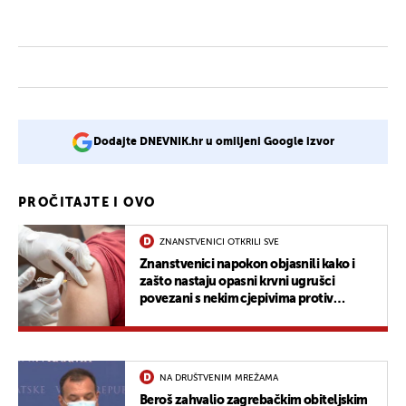
Dodajte DNEVNIK.hr u omiljeni Google izvor
PROČITAJTE I OVO
ZNANSTVENICI OTKRILI SVE
Znanstvenici napokon objasnili kako i
zašto nastaju opasni krvni ugrušci
povezani s nekim cjepivima protiv
COVID-19
NA DRUŠTVENIM MREŽAMA
Beroš zahvalio zagrebačkim obiteljskim