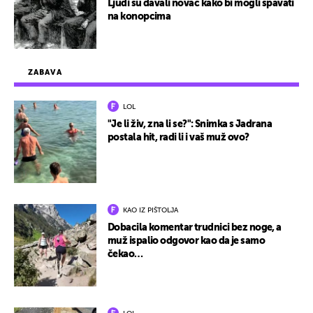
Ljudi su davali novac kako bi mogli spavati
na konopcima
ZABAVA
LOL
"Je li živ, zna li se?": Snimka s Jadrana
postala hit, radi li i vaš muž ovo?
KAO IZ PIŠTOLJA
Dobacila komentar trudnici bez noge, a
muž ispalio odgovor kao da je samo
čekao…