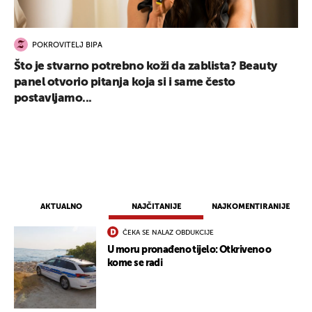
POKROVITELJ BIPA
Što je stvarno potrebno koži da zablista? Beauty
panel otvorio pitanja koja si i same često
postavljamo...
AKTUALNO
NAJČITANIJE
NAJKOMENTIRANIJE
ČEKA SE NALAZ OBDUKCIJE
U moru pronađeno tijelo: Otkriveno o
kome se radi