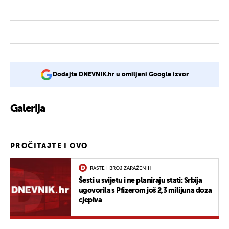
Dodajte DNEVNIK.hr u omiljeni Google izvor
Galerija
4
PROČITAJTE I OVO
RASTE I BROJ ZARAŽENIH
Šesti u svijetu i ne planiraju stati: Srbija
ugovorila s Pfizerom još 2,3 milijuna doza
cjepiva