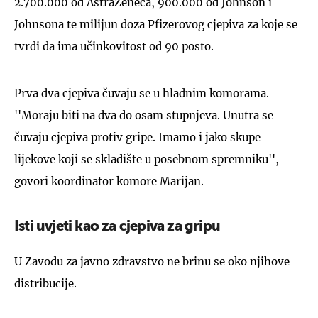
2.700.000 od AstraZeneca, 900.000 od Johnson i
Johnsona te milijun doza Pfizerovog cjepiva za koje se
tvrdi da ima učinkovitost od 90 posto.
Prva dva cjepiva čuvaju se u hladnim komorama.
''Moraju biti na dva do osam stupnjeva. Unutra se
čuvaju cjepiva protiv gripe. Imamo i jako skupe
lijekove koji se skladište u posebnom spremniku'',
govori koordinator komore Marijan.
Isti uvjeti kao za cjepiva za gripu
U Zavodu za javno zdravstvo ne brinu se oko njihove
distribucije.