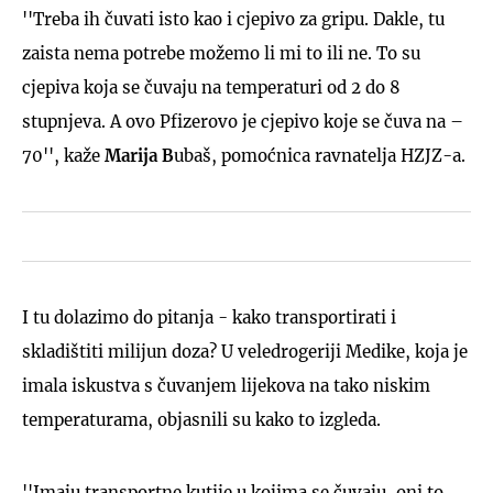
''Treba ih čuvati isto kao i cjepivo za gripu. Dakle, tu
zaista nema potrebe možemo li mi to ili ne. To su
cjepiva koja se čuvaju na temperaturi od 2 do 8
stupnjeva. A ovo Pfizerovo je cjepivo koje se čuva na –
70'', kaže
Marija B
ubaš, pomoćnica ravnatelja HZJZ-a.
I tu dolazimo do pitanja - kako transportirati i
skladištiti milijun doza? U veledrogeriji Medike, koja je
imala iskustva s čuvanjem lijekova na tako niskim
temperaturama, objasnili su kako to izgleda.
''Imaju transportne kutije u kojima se čuvaju, oni to