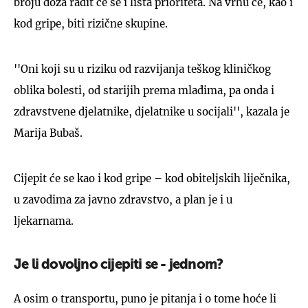
broju doza radit će se i lista prioriteta. Na vrhu će, kao i
kod gripe, biti rizične skupine.
''Oni koji su u riziku od razvijanja teškog kliničkog
oblika bolesti, od starijih prema mlađima, pa onda i
zdravstvene djelatnike, djelatnike u socijali'', kazala je
Marija Bubaš.
Cijepit će se kao i kod gripe – kod obiteljskih liječnika,
u zavodima za javno zdravstvo, a plan je i u
ljekarnama.
Je li dovoljno cijepiti se - jednom?
A osim o transportu, puno je pitanja i o tome hoće li