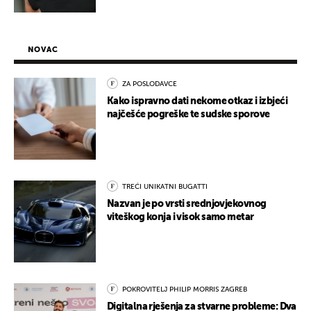
NOVAC
ZA POSLODAVCE
Kako ispravno dati nekome otkaz i izbjeći
najčešće pogreške te sudske sporove
TREĆI UNIKATNI BUGATTI
Nazvan je po vrsti srednjovjekovnog
viteškog konja i visok samo metar
POKROVITELJ PHILIP MORRIS ZAGREB
Digitalna rješenja za stvarne probleme: Dva