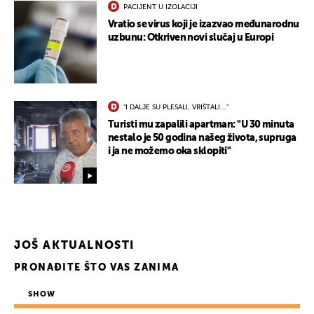
PACIJENT U IZOLACIJI
Vratio se virus koji je izazvao međunarodnu
uzbunu: Otkriven novi slučaj u Europi
"I DALJE SU PLESALI, VRIŠTALI..."
Turisti mu zapalili apartman: "U 30 minuta
nestalo je 50 godina našeg života, supruga
i ja ne možemo oka sklopiti"
JOŠ AKTUALNOSTI
PRONAĐITE ŠTO VAS ZANIMA
SHOW