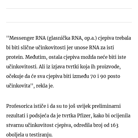
''Messenger RNA (glasnička RNA, op.a.) cjepiva trebala
bi biti slične učinkovitosti jer unose RNA za isti
protein. Međutim, ostala cjepiva možda neće biti iste
učinkovitosti. Ali iz izjava tvrtki koja ih proizvode,
očekuje da će sva cjepiva biti između 70 i 90 posto
učinkovita'', rekla je.
Profesorica ističe i da su to još uvijek preliminarni
rezultati i podsjeća da je tvrtka Pfizer, kako bi ocijenila
stvarnu učinkovitost cjepiva, odredila broj od 163
oboljela u testiranju.