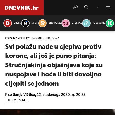
Vijesti
Sport
Showbizz
Lifestyle
Putovanja
PRETRAŽITE VIJESTI
OSIGURANO NEKOLIKO MILIJUNA DOZA
Svi polažu nade u cjepiva protiv
korone, ali još je puno pitanja:
Stručnjakinja objašnjava koje su
nuspojave i hoće li biti dovoljno
cijepiti se jednom
Piše
Sanja Vištica,
12. studenoga 2020. @ 20:23
KOMENTARI