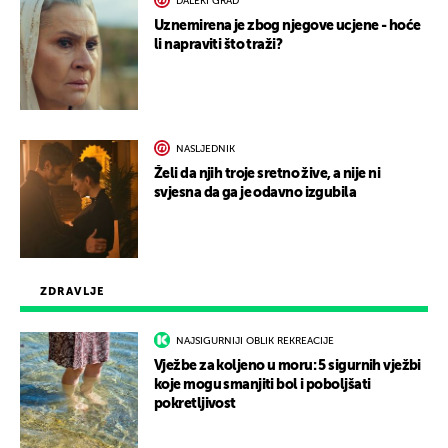
DALEKI GRAD
Uznemirena je zbog njegove ucjene - hoće
li napraviti što traži?
NASLJEDNIK
Želi da njih troje sretno žive, a nije ni
svjesna da ga je odavno izgubila
ZDRAVLJE
NAJSIGURNIJI OBLIK REKREACIJE
Vježbe za koljeno u moru: 5 sigurnih vježbi
koje mogu smanjiti bol i poboljšati
pokretljivost