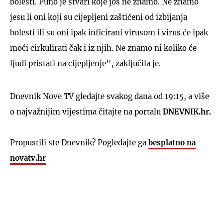
bolesti. Puno je stvari koje još ne znamo. Ne znamo
jesu li oni koji su cijepljeni zaštićeni od izbijanja
bolesti ili su oni ipak inficirani virusom i virus će ipak
moći cirkulirati čak i iz njih. Ne znamo ni koliko će
ljudi pristati na cijepljenje'', zaključila je.
Dnevnik Nove TV gledajte svakog dana od 19:15, a više
o najvažnijim vijestima čitajte na portalu
DNEVNIK.hr.
Propustili ste Dnevnik? Pogledajte ga
besplatno na
novatv.hr