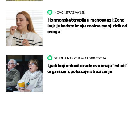
NOVO ISTRAŽIVANJE
Hormonska terapija u menopauzi: Žene
koje je koriste imaju znatno manji rizik od
ovoga
STUDIJA NA GOTOVO 1.900 OSOBA
Ljudi koji redovito rade ovo imaju “mlađi”
organizam, pokazuje istraživanje