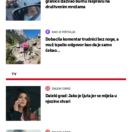
granice izazvao burnu raspravu na
društvenim mrežama
KAO IZ PIŠTOLJA
Dobacila komentar trudnici bez noge, a
muž ispalio odgovor kao da je samo
čekao…
TV
DALEKI GRAD
Daleki grad: Jako je ljuta jer se miješa u
njezine stvari