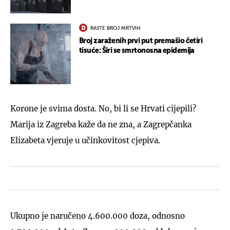
RASTE BROJ MRTVIH
Broj zaraženih prvi put premašio četiri
tisuće: Širi se smrtonosna epidemija
Korone je svima dosta. No, bi li se Hrvati cijepili?
Marija iz Zagreba kaže da ne zna, a Zagrepčanka
Elizabeta vjeruje u učinkovitost cjepiva.
Ukupno je naručeno 4.600.000 doza, odnosno