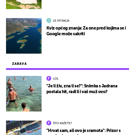
15 PITANJA
Kviz općeg znanja: Za one pred kojima se i
Google može sakriti
ZABAVA
LOL
"Je li živ, zna li se?": Snimka s Jadrana
postala hit, radi li i vaš muž ovo?
ŠTO KAŽETE?
"Hrvat sam, ali ovo je sramota": Prizor s