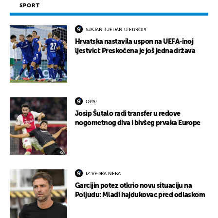
SPORT
SJAJAN TJEDAN U EUROPI
Hrvatska nastavila uspon na UEFA-inoj
ljestvici: Preskočena je još jedna država
OPA!
Josip Šutalo radi transfer u redove
nogometnog diva i bivšeg prvaka Europe
IZ VEDRA NEBA
Garcijin potez otkrio novu situaciju na
Poljudu: Mladi hajdukovac pred odlaskom