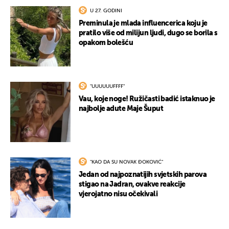
U 27. GODINI
Preminula je mlada influencerica koju je
pratilo više od milijun ljudi, dugo se borila s
opakom bolešću
"UUUUUUFFFF"
Vau, koje noge! Ružičasti badić istaknuo je
najbolje adute Maje Šuput
"KAO DA SU NOVAK ĐOKOVIĆ"
Jedan od najpoznatijih svjetskih parova
stigao na Jadran, ovakve reakcije
vjerojatno nisu očekivali