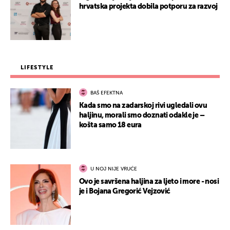
hrvatska projekta dobila potporu za razvoj
LIFESTYLE
BAŠ EFEKTNA
Kada smo na zadarskoj rivi ugledali ovu
haljinu, morali smo doznati odakle je –
košta samo 18 eura
U NOJ NIJE VRUĆE
Ovo je savršena haljina za ljeto i more - nosi
je i Bojana Gregorić Vejzović