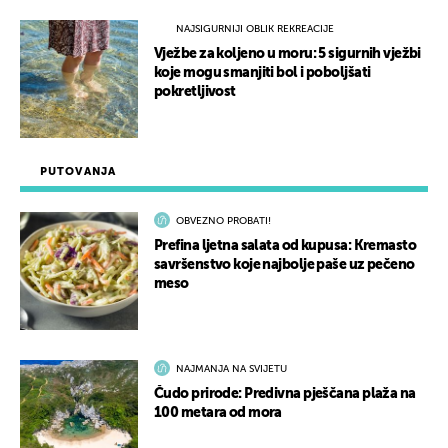
NAJSIGURNIJI OBLIK REKREACIJE
Vježbe za koljeno u moru: 5 sigurnih vježbi
koje mogu smanjiti bol i poboljšati
pokretljivost
PUTOVANJA
OBVEZNO PROBATI!
Prefina ljetna salata od kupusa: Kremasto
savršenstvo koje najbolje paše uz pečeno
meso
NAJMANJA NA SVIJETU
Čudo prirode: Predivna pješčana plaža na
100 metara od mora