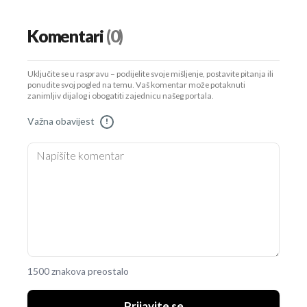
Komentari
(0)
Uključite se u raspravu – podijelite svoje mišljenje, postavite pitanja ili
ponudite svoj pogled na temu. Vaš komentar može potaknuti
zanimljiv dijalog i obogatiti zajednicu našeg portala.
Važna obavijest
!
1500 znakova preostalo
Prijavite se