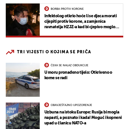
BORBA PROTIV KORONE
Infektolog otkrio hoće li se djeca morati
cijepiti protiv korone, a zamjenica
ravnatelja HZJZ-a kad bi cjepivo moglo
stići u Hrvatsku
TRI VIJESTI O KOJIMA SE PRIČA
ČEKA SE NALAZ OBDUKCIJE
U moru pronađeno tijelo: Otkriveno o
kome se radi
OBAVJEŠTAJNO UPOZORENJE
Uzbuna na istoku Europe: Rusija bi mogla
napasti, a poznato i kada! Moguć i kopneni
upad u članicu NATO-a