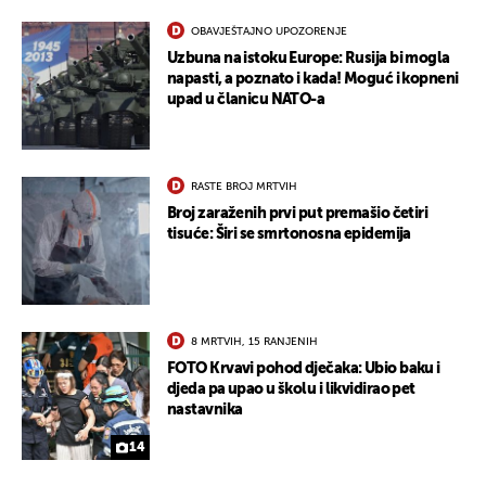
OBAVJEŠTAJNO UPOZORENJE
Uzbuna na istoku Europe: Rusija bi mogla
napasti, a poznato i kada! Moguć i kopneni
upad u članicu NATO-a
RASTE BROJ MRTVIH
Broj zaraženih prvi put premašio četiri
tisuće: Širi se smrtonosna epidemija
8 MRTVIH, 15 RANJENIH
FOTO Krvavi pohod dječaka: Ubio baku i
djeda pa upao u školu i likvidirao pet
nastavnika
14