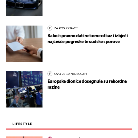
ZA POSLODAVCE
Kako ispravno dati nekome otkaz i izbjeći
najčešće pogreške te sudske sporove
OVO JE 10 NAJBOLJIH
Europske dionice dosegnule su rekordne
razine
LIFESTYLE