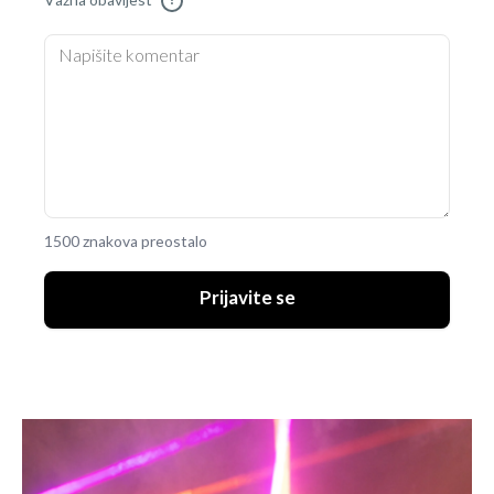
Važna obavijest
!
1500 znakova preostalo
Prijavite se