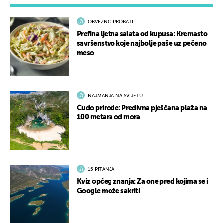
OBVEZNO PROBATI!
Prefina ljetna salata od kupusa: Kremasto
savršenstvo koje najbolje paše uz pečeno
meso
NAJMANJA NA SVIJETU
Čudo prirode: Predivna pješčana plaža na
100 metara od mora
15 PITANJA
Kviz općeg znanja: Za one pred kojima se i
Google može sakriti