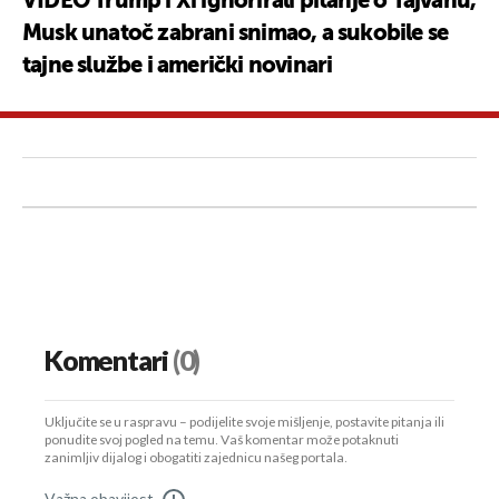
VIDEO Trump i Xi ignorirali pitanje o Tajvanu,
Musk unatoč zabrani snimao, a sukobile se
tajne službe i američki novinari
Komentari
(0)
Uključite se u raspravu – podijelite svoje mišljenje, postavite pitanja ili
ponudite svoj pogled na temu. Vaš komentar može potaknuti
zanimljiv dijalog i obogatiti zajednicu našeg portala.