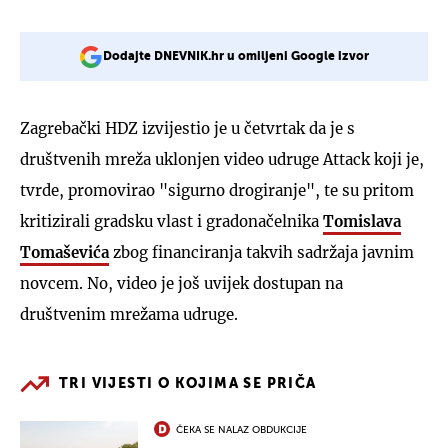
Dodajte DNEVNIK.hr u omiljeni Google izvor
Zagrebački HDZ izvijestio je u četvrtak da je s
društvenih mreža uklonjen video udruge Attack koji je,
tvrde, promovirao "sigurno drogiranje", te su pritom
kritizirali gradsku vlast i gradonačelnika
Tomislava
Tomaševića
zbog financiranja takvih sadržaja javnim
novcem. No, video je još uvijek dostupan na
društvenim mrežama udruge.
TRI VIJESTI O KOJIMA SE PRIČA
ČEKA SE NALAZ OBDUKCIJE