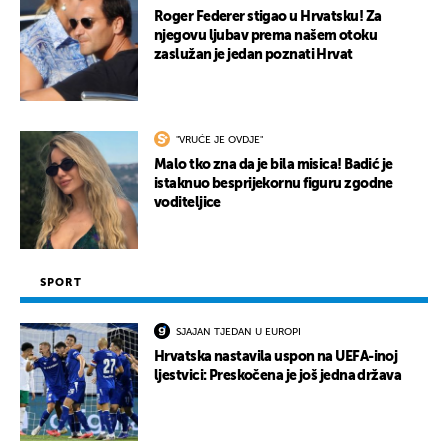
Roger Federer stigao u Hrvatsku! Za
njegovu ljubav prema našem otoku
zaslužan je jedan poznati Hrvat
"VRUĆE JE OVDJE"
Malo tko zna da je bila misica! Badić je
istaknuo besprijekornu figuru zgodne
voditeljice
SPORT
SJAJAN TJEDAN U EUROPI
Hrvatska nastavila uspon na UEFA-inoj
ljestvici: Preskočena je još jedna država