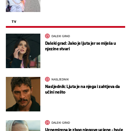
TV
DALEKI GRAD
Daleki grad: Jako je ljuta jer se miješa u
njezine stvari
NASLJEDNIK
Nasljednik: Ljuta je na njega i zahtjeva da
učini nešto
DALEKI GRAD
Uznemirena je zbog njegove ucjene - hoće