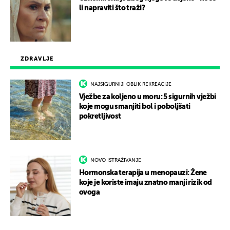
li napraviti što traži?
ZDRAVLJE
NAJSIGURNIJI OBLIK REKREACIJE
Vježbe za koljeno u moru: 5 sigurnih vježbi
koje mogu smanjiti bol i poboljšati
pokretljivost
NOVO ISTRAŽIVANJE
Hormonska terapija u menopauzi: Žene
koje je koriste imaju znatno manji rizik od
ovoga