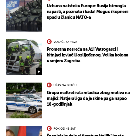
Uzbuna na istoku Europe: Rusija bi mogla
napasti, a poznato i kada! Moguć i kopneni
upad u članicu NATO-a
VOZAČI, OPREZ!
Prometna nesreća na A1! Vatrogasci i
hitnjaci izvlačili ozlijeđenog. Velika kolona
u smjeru Zagreba
UŽAS NA BRAČU
Grupa maltretirala mladića zbog motiva na
majici: Natjerali ga da je skine pa ga napao
18-godišnjak
ROK OD 48 SATI