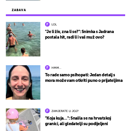
ZABAVA
LOL
"Je li živ, zna li se?": Snimka s Jadrana
postala hit, radi li i vaš muž ovo?
HMM…
To rade samo psihopati: Jedan detalj s
mora može vam otkriti puno o prijateljima
ZAMJERATE LI JOJ?
"Koja kuja…": Snašla se na hrvatskoj
granici, ali gledatelji su podijeljeni