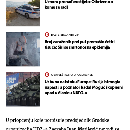
U moru pronađeno tijelo: Otkriveno o
kome se radi
RASTE BROJ MRTVIH
Broj zaraženih prvi put premašio četiri
tisuće: Širi se smrtonosna epidemija
OBAVJEŠTAJNO UPOZORENJE
Uzbuna na istoku Europe: Rusija bi mogla
napasti, a poznato i kada! Moguć i kopneni
upad u članicu NATO-a
U priopćenju koje potpisuje predsjednik Gradske
organizacije HDZ-a Zagreba
I
van Matijević
navodi se