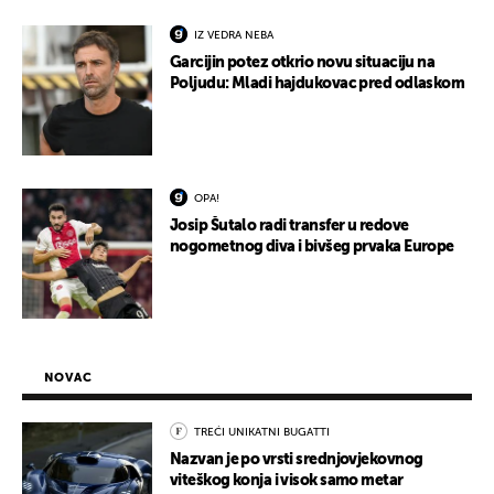
IZ VEDRA NEBA
Garcijin potez otkrio novu situaciju na
Poljudu: Mladi hajdukovac pred odlaskom
OPA!
Josip Šutalo radi transfer u redove
nogometnog diva i bivšeg prvaka Europe
NOVAC
TREĆI UNIKATNI BUGATTI
Nazvan je po vrsti srednjovjekovnog
viteškog konja i visok samo metar