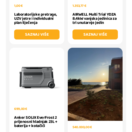
1,00 €
1.353,77 €
Laboratorijske pretrage,
AIRWELL Multi Trial YDZA
UZV jetre i individualni
8.4kW vanjska jedinica za
plan liječenja
tri unutarnje jedin
SAZNAJ VIŠE
SAZNAJ VIŠE
699,00 €
Anker SOLIX EverFrost 2
prijenosni hladnjak 23L +
baterija + kotačići
540.000,00 €