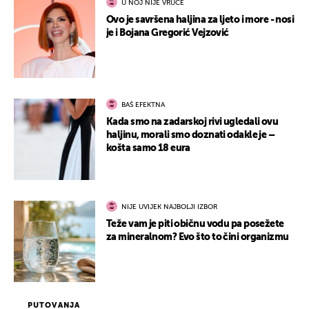
U NOJ NIJE VRUĆE
Ovo je savršena haljina za ljeto i more - nosi
je i Bojana Gregorić Vejzović
BAŠ EFEKTNA
Kada smo na zadarskoj rivi ugledali ovu
haljinu, morali smo doznati odakle je –
košta samo 18 eura
NIJE UVIJEK NAJBOLJI IZBOR
Teže vam je piti običnu vodu pa posežete
za mineralnom? Evo što to čini organizmu
PUTOVANJA