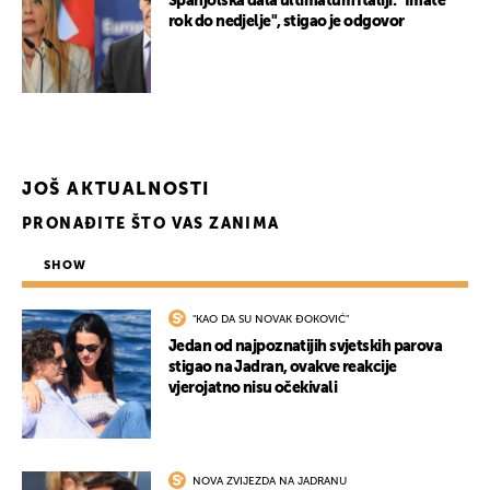
Španjolska dala ultimatum Italiji: "Imate
rok do nedjelje", stigao je odgovor
JOŠ AKTUALNOSTI
PRONAĐITE ŠTO VAS ZANIMA
SHOW
"KAO DA SU NOVAK ĐOKOVIĆ"
Jedan od najpoznatijih svjetskih parova
stigao na Jadran, ovakve reakcije
vjerojatno nisu očekivali
NOVA ZVIJEZDA NA JADRANU