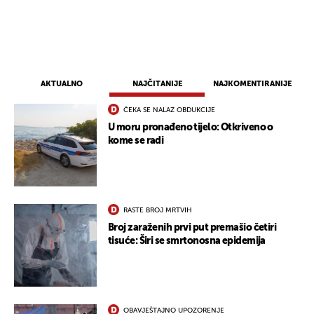
AKTUALNO
NAJČITANIJE
NAJKOMENTIRANIJE
ČEKA SE NALAZ OBDUKCIJE
U moru pronađeno tijelo: Otkriveno o
kome se radi
RASTE BROJ MRTVIH
Broj zaraženih prvi put premašio četiri
tisuće: Širi se smrtonosna epidemija
UKLJUČITE NOTIFIKACIJE
OBAVJEŠTAJNO UPOZORENJE