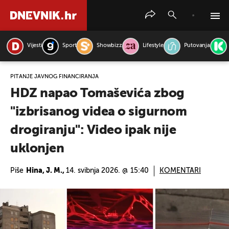
Vijesti
Sport
Showbizz
Lifestyle
Putovanja
PRETRAŽITE VIJESTI
PITANJE JAVNOG FINANCIRANJA
HDZ napao Tomaševića zbog
"izbrisanog videa o sigurnom
drogiranju": Video ipak nije
uklonjen
Piše
Hina, J. M.,
14. svibnja 2026. @ 15:40
KOMENTARI