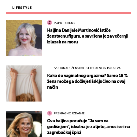
LIFESTYLE
POPUT SIRENE
Haljina Danijele Martinović ističe
ženstvenu figuru, a savršena je za večernji
izlazak na moru
"VRHUNAC" ŽENSKOG SEKSUALNOG ISKUSTVA
Kako do vaginalnog orgazma? Samo 18 %
žena može ga doživjeti isključivo na ovaj
način
PREKRASNO IZDANJE
Ova haljina poručuje “Ja sam na
godišnjem”, idealna je za ljeto, a nosi se i na
zagrebačkoj špici