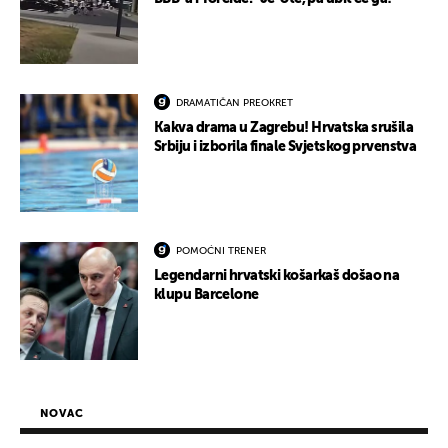
DRAMATIČAN PREOKRET
Kakva drama u Zagrebu! Hrvatska srušila
Srbiju i izborila finale Svjetskog prvenstva
POMOĆNI TRENER
Legendarni hrvatski košarkaš došao na
klupu Barcelone
NOVAC