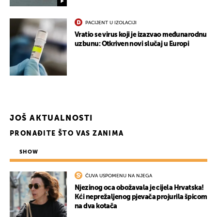
PACIJENT U IZOLACIJI
Vratio se virus koji je izazvao međunarodnu
uzbunu: Otkriven novi slučaj u Europi
UKLJUČITE NOTIFIKACIJE
JOŠ AKTUALNOSTI
PRONAĐITE ŠTO VAS ZANIMA
SHOW
ČUVA USPOMENU NA NJEGA
Njezinog oca obožavala je cijela Hrvatska!
Kći neprežaljenog pjevača projurila špicom
na dva kotača