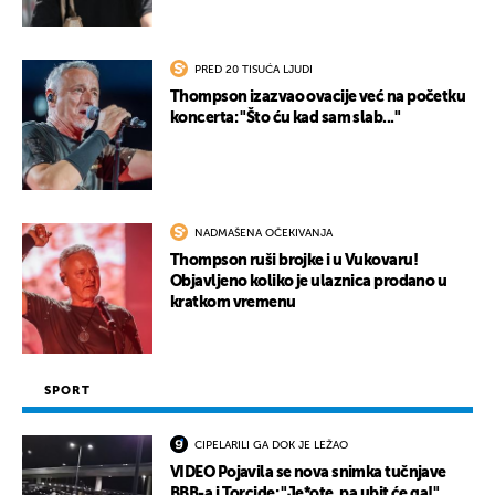
PRED 20 TISUĆA LJUDI
Thompson izazvao ovacije već na početku
koncerta: "Što ću kad sam slab..."
NADMAŠENA OČEKIVANJA
Thompson ruši brojke i u Vukovaru!
Objavljeno koliko je ulaznica prodano u
kratkom vremenu
SPORT
CIPELARILI GA DOK JE LEŽAO
VIDEO Pojavila se nova snimka tučnjave
BBB-a i Torcide: "Je*ote, pa ubit će ga!"