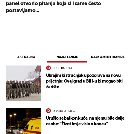
panel otvorio pitanja koja si i same često
postavljamo...
AKTUALNO
NAJČITANIJE
NAJKOMENTIRANIJE
BURE BARUTA
Ukrajinski stručnjak upozorava na novu
prijetnju: Ovaj grad u BiH-u bi mogao biti
žarište
DRAMA U RIJECI
Urušio se balkon kuće, na njemu bile dvije
osobe: "Život im je visio o koncu"