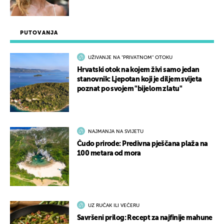
PUTOVANJA
UŽIVANJE NA "PRIVATNOM" OTOKU
Hrvatski otok na kojem živi samo jedan
stanovnik: Ljepotan koji je diljem svijeta
poznat po svojem "bijelom zlatu"
NAJMANJA NA SVIJETU
Čudo prirode: Predivna pješčana plaža na
100 metara od mora
UZ RUČAK ILI VEČERU
Savršeni prilog: Recept za najfinije mahune