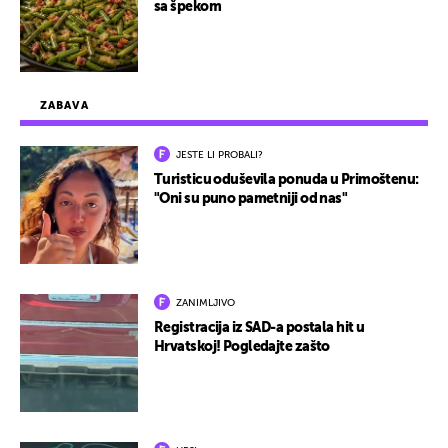
sa špekom
ZABAVA
JESTE LI PROBALI?
Turisticu oduševila ponuda u Primoštenu:
"Oni su puno pametniji od nas"
ZANIMLJIVO
Registracija iz SAD-a postala hit u
Hrvatskoj! Pogledajte zašto