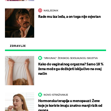
NASLJEDNIK
Rade mu iza leđa, a on toga nije svjestan
ZDRAVLJE
"VRHUNAC" ŽENSKOG SEKSUALNOG ISKUSTVA
Kako do vaginalnog orgazma? Samo 18 %
žena može ga doživjeti isključivo na ovaj
način
NOVO ISTRAŽIVANJE
Hormonska terapija u menopauzi: Žene
koje je koriste imaju znatno manji rizik od
ovoga