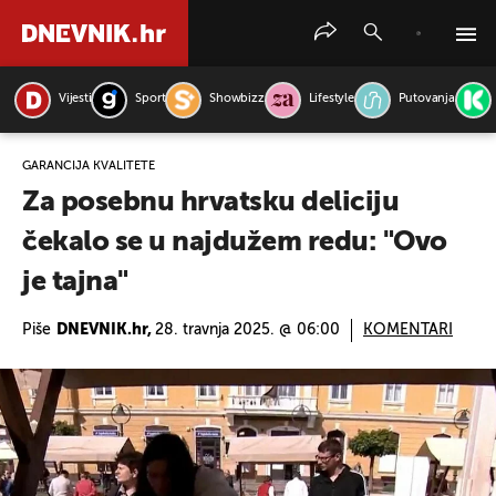
Vijesti
Sport
Showbizz
Lifestyle
Putovanja
PRETRAŽITE VIJESTI
GARANCIJA KVALITETE
Za posebnu hrvatsku deliciju
čekalo se u najdužem redu: "Ovo
je tajna"
Piše
DNEVNIK.hr,
28. travnja 2025. @ 06:00
KOMENTARI