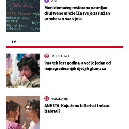
UPS!
Meni domaćeg restorana nasmijao
društvene mreže! Za sve je zaslužan
urnebesan naziv jela
TV
DALEKI GRAD
Ima tek šest godina, a već je jedan od
najnagrađivanijih dječjih glumaca
NASLJEDNIK
ANKETA: Koju ženu bi Serhat trebao
izabrati?