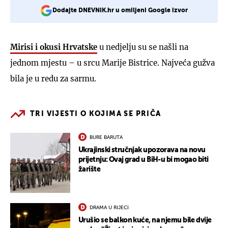
Dodajte DNEVNIK.hr u omiljeni Google izvor
Mirisi i okusi Hrvatske
u nedjelju su se našli na
jednom mjestu – u srcu Marije Bistrice. Najveća gužva
bila je u redu za sarmu.
TRI VIJESTI O KOJIMA SE PRIČA
BURE BARUTA
Ukrajinski stručnjak upozorava na novu
prijetnju: Ovaj grad u BiH-u bi mogao biti
žarište
DRAMA U RIJECI
Urušio se balkon kuće, na njemu bile dvije