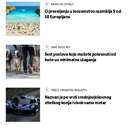
KAMO BI OTIŠLI?
O preseljenju u inozemstvo razmišlja 9 od
10 Europljana
SAM SVOJ ŠEF
Šest poslova koje možete pokrenuti od
kuće uz minimalna ulaganja
TREĆI UNIKATNI BUGATTI
Nazvan je po vrsti srednjovjekovnog
viteškog konja i visok samo metar