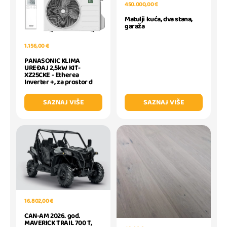
450.000,00 €
Matulji kuća, dva stana,
garaža
1.156,00 €
PANASONIC KLIMA
UREĐAJ 2,5kW KIT-
XZ25CKE - Etherea
Inverter +, za prostor d
SAZNAJ VIŠE
SAZNAJ VIŠE
16.802,00 €
CAN-AM 2026. god.
MAVERICK TRAIL 700 T,