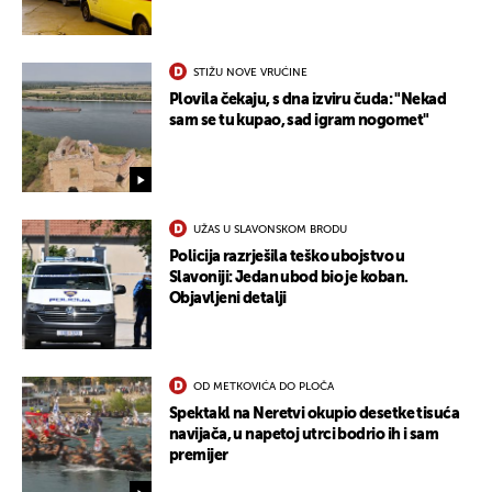
STIŽU NOVE VRUĆINE
Plovila čekaju, s dna izviru čuda: "Nekad
sam se tu kupao, sad igram nogomet"
UŽAS U SLAVONSKOM BRODU
Policija razrješila teško ubojstvo u
Slavoniji: Jedan ubod bio je koban.
Objavljeni detalji
OD METKOVIĆA DO PLOČA
Spektakl na Neretvi okupio desetke tisuća
navijača, u napetoj utrci bodrio ih i sam
premijer