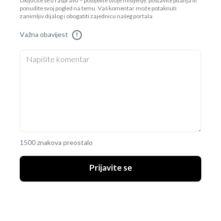
Uključite se u raspravu – podijelite svoje mišljenje, postavite pitanja ili
ponudite svoj pogled na temu. Vaš komentar može potaknuti
zanimljiv dijalog i obogatiti zajednicu našeg portala.
Važna obavijest
!
1500 znakova preostalo
Prijavite se