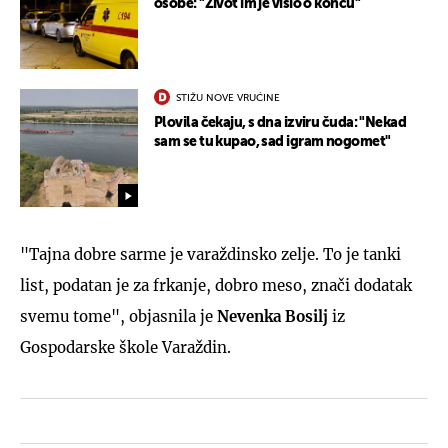
osobe: "Život im je visio o koncu"
STIŽU NOVE VRUĆINE
Plovila čekaju, s dna izviru čuda: "Nekad
sam se tu kupao, sad igram nogomet"
"Tajna dobre sarme je varaždinsko zelje. To je tanki
list, podatan je za frkanje, dobro meso, znači dodatak
svemu tome", objasnila je
Nevenka Bosilj
iz
Gospodarske škole Varaždin.