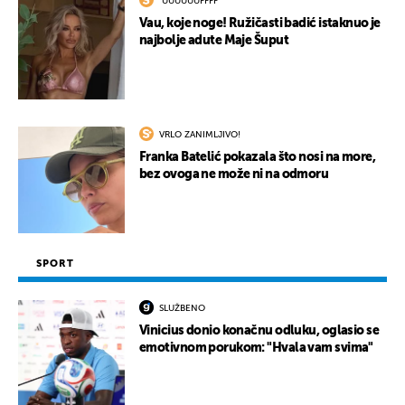
"UUUUUUFFFF"
Vau, koje noge! Ružičasti badić istaknuo je
najbolje adute Maje Šuput
VRLO ZANIMLJIVO!
Franka Batelić pokazala što nosi na more,
bez ovoga ne može ni na odmoru
SPORT
SLUŽBENO
Vinicius donio konačnu odluku, oglasio se
emotivnom porukom: "Hvala vam svima"