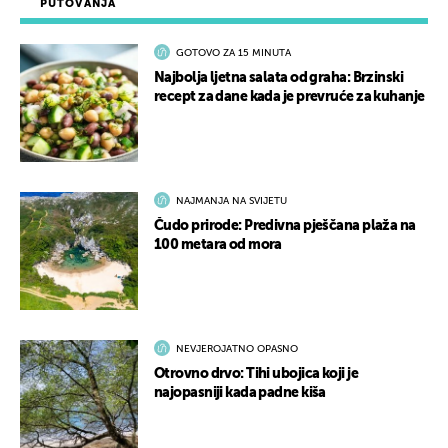
PUTOVANJA
GOTOVO ZA 15 MINUTA
Najbolja ljetna salata od graha: Brzinski
recept za dane kada je prevruće za kuhanje
NAJMANJA NA SVIJETU
Čudo prirode: Predivna pješčana plaža na
100 metara od mora
NEVJEROJATNO OPASNO
Otrovno drvo: Tihi ubojica koji je
najopasniji kada padne kiša