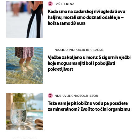
BAŠ EFEKTNA
Kada smo na zadarskoj rivi ugledali ovu
haljinu, morali smo doznati odakle je –
košta samo 18 eura
NAJSIGURNIJI OBLIK REKREACIJE
Vježbe za koljeno u moru: 5 sigurnih vježbi
koje mogu smanjiti bol i poboljšati
pokretljivost
NIJE UVIJEK NAJBOLJI IZBOR
Teže vam je piti običnu vodu pa posežete
za mineralnom? Evo što to čini organizmu