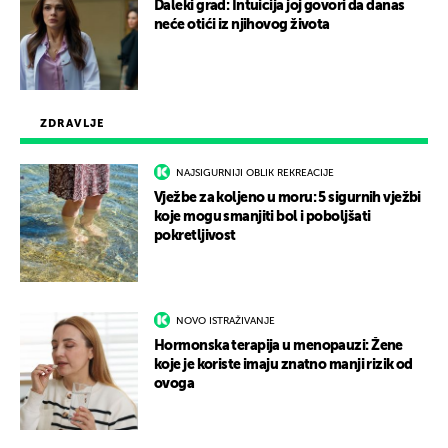
Daleki grad: Intuicija joj govori da danas
neće otići iz njihovog života
ZDRAVLJE
NAJSIGURNIJI OBLIK REKREACIJE
Vježbe za koljeno u moru: 5 sigurnih vježbi
koje mogu smanjiti bol i poboljšati
pokretljivost
NOVO ISTRAŽIVANJE
Hormonska terapija u menopauzi: Žene
koje je koriste imaju znatno manji rizik od
ovoga