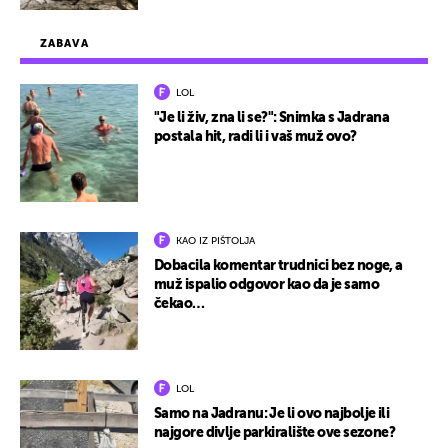
ZABAVA
LOL
"Je li živ, zna li se?": Snimka s Jadrana
postala hit, radi li i vaš muž ovo?
KAO IZ PIŠTOLJA
Dobacila komentar trudnici bez noge, a
muž ispalio odgovor kao da je samo
čekao…
LOL
Samo na Jadranu: Je li ovo najbolje ili
najgore divlje parkiralište ove sezone?