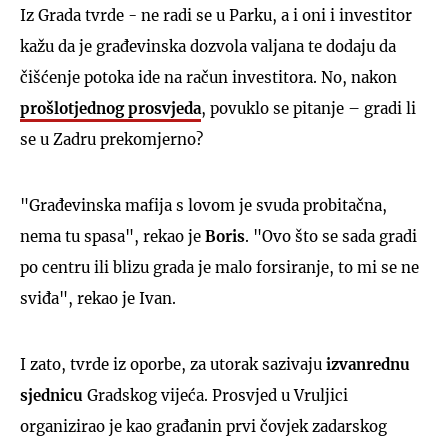
Iz Grada tvrde - ne radi se u Parku, a i oni i investitor
kažu da je građevinska dozvola valjana te dodaju da
čišćenje potoka ide na račun investitora. No, nakon
prošlotjednog prosvjeda
, povuklo se pitanje – gradi li
se u Zadru prekomjerno?
"Građevinska mafija s lovom je svuda probitačna,
nema tu spasa", rekao je
Boris
. "Ovo što se sada gradi
po centru ili blizu grada je malo forsiranje, to mi se ne
sviđa", rekao je Ivan.
I zato, tvrde iz oporbe, za utorak sazivaju
izvanrednu
sjednicu
Gradskog vijeća. Prosvjed u Vruljici
organizirao je kao građanin prvi čovjek zadarskog