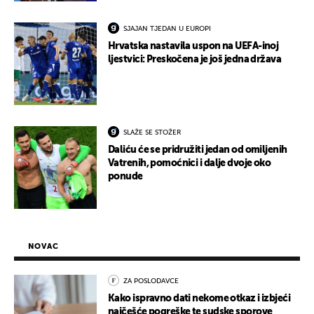
SJAJAN TJEDAN U EUROPI
Hrvatska nastavila uspon na UEFA-inoj
ljestvici: Preskočena je još jedna država
SLAŽE SE STOŽER
Daliću će se pridružiti jedan od omiljenih
Vatrenih, pomoćnici i dalje dvoje oko
ponude
NOVAC
ZA POSLODAVCE
Kako ispravno dati nekome otkaz i izbjeći
najčešće pogreške te sudske sporove