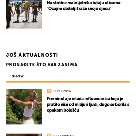
Na stotine maloljetnika lutaju ulicama:
"Očajne obitelji traže svoju djecu"
JOŠ AKTUALNOSTI
PRONAĐITE ŠTO VAS ZANIMA
SHOW
U 27. GODINI
Preminula je mlada influencerica koju je
pratilo više od milijun ljudi, dugo se borila s
opakom bolešću