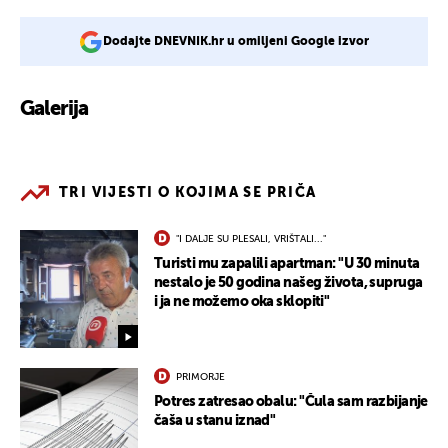
Dodajte DNEVNIK.hr u omiljeni Google izvor
Galerija
2
TRI VIJESTI O KOJIMA SE PRIČA
"I DALJE SU PLESALI, VRIŠTALI..."
Turisti mu zapalili apartman: "U 30 minuta
nestalo je 50 godina našeg života, supruga
i ja ne možemo oka sklopiti"
PRIMORJE
Potres zatresao obalu: "Čula sam razbijanje
čaša u stanu iznad"