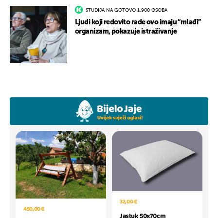
STUDIJA NA GOTOVO 1.900 OSOBA
Ljudi koji redovito rade ovo imaju “mlađi”
organizam, pokazuje istraživanje
32,00 €
450,00 €
Jastuk 50x70cm