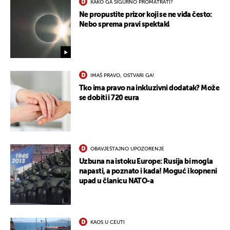
KAKO GA SIGURNO PROMATRATI?
Ne propustite prizor koji se ne viđa često:
Nebo sprema pravi spektakl
IMAŠ PRAVO, OSTVARI GA!
Tko ima pravo na inkluzivni dodatak? Može
se dobiti i 720 eura
OBAVJEŠTAJNO UPOZORENJE
Uzbuna na istoku Europe: Rusija bi mogla
napasti, a poznato i kada! Moguć i kopneni
upad u članicu NATO-a
KAOS U CEUTI