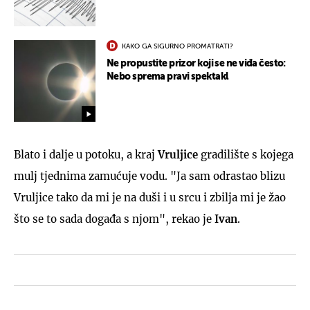
KAKO GA SIGURNO PROMATRATI?
Ne propustite prizor koji se ne viđa često:
Nebo sprema pravi spektakl
Blato i dalje u potoku, a kraj
Vruljice
gradilište s kojega
mulj tjednima zamućuje vodu. "Ja sam odrastao blizu
Vruljice tako da mi je na duši i u srcu i zbilja mi je žao
što se to sada događa s njom", rekao je
Ivan
.