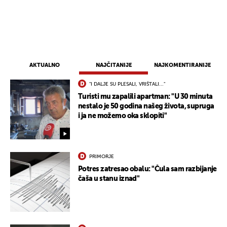
UKLJUČITE NOTIFIKACIJE
AKTUALNO
NAJČITANIJE
NAJKOMENTIRANIJE
"I DALJE SU PLESALI, VRIŠTALI..."
Turisti mu zapalili apartman: "U 30 minuta
nestalo je 50 godina našeg života, supruga
i ja ne možemo oka sklopiti"
PRIMORJE
Potres zatresao obalu: "Čula sam razbijanje
čaša u stanu iznad"