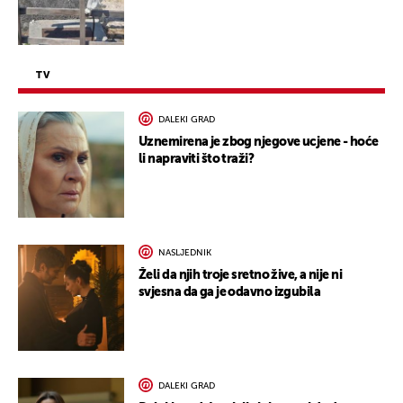
TV
DALEKI GRAD
Uznemirena je zbog njegove ucjene - hoće
li napraviti što traži?
NASLJEDNIK
Želi da njih troje sretno žive, a nije ni
svjesna da ga je odavno izgubila
DALEKI GRAD