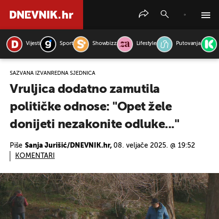
Vijesti
Sport
Showbizz
Lifestyle
Putovanja
PRETRAŽITE VIJESTI
SAZVANA IZVANREDNA SJEDNICA
Vruljica dodatno zamutila
političke odnose: "Opet žele
donijeti nezakonite odluke..."
Piše
Sanja Jurišić/DNEVNIK.hr,
08. veljače 2025. @ 19:52
KOMENTARI