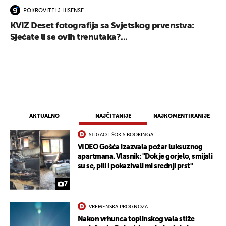
POKROVITELJ HISENSE
KVIZ Deset fotografija sa Svjetskog prvenstva:
Sjećate li se ovih trenutaka?...
AKTUALNO
NAJČITANIJE
NAJKOMENTIRANIJE
STIGAO I ŠOK S BOOKINGA
VIDEO Gošća izazvala požar luksuznog
apartmana. Vlasnik: "Dok je gorjelo, smijali
su se, pili i pokazivali mi srednji prst"
7
VREMENSKA PROGNOZA
Nakon vrhunca toplinskog vala stiže