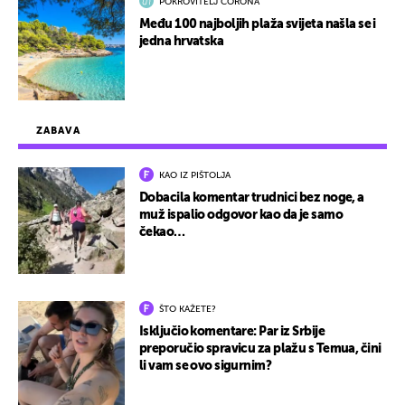
POKROVITELJ CORONA
Među 100 najboljih plaža svijeta našla se i
jedna hrvatska
ZABAVA
KAO IZ PIŠTOLJA
Dobacila komentar trudnici bez noge, a
muž ispalio odgovor kao da je samo
čekao…
ŠTO KAŽETE?
Isključio komentare: Par iz Srbije
preporučio spravicu za plažu s Temua, čini
li vam se ovo sigurnim?