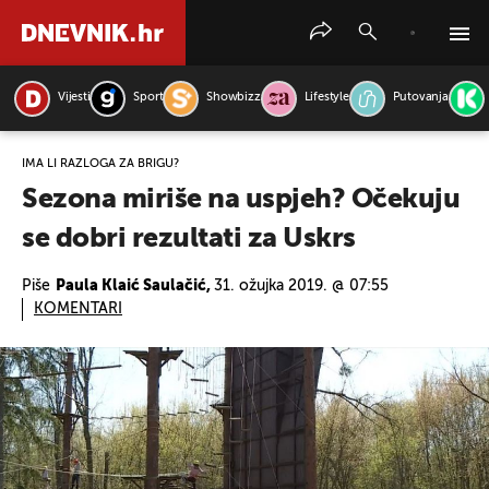
Vijesti
Sport
Showbizz
Lifestyle
Putovanja
PRETRAŽITE VIJESTI
IMA LI RAZLOGA ZA BRIGU?
Sezona miriše na uspjeh? Očekuju
se dobri rezultati za Uskrs
Piše
Paula Klaić Saulačić,
31. ožujka 2019. @ 07:55
KOMENTARI