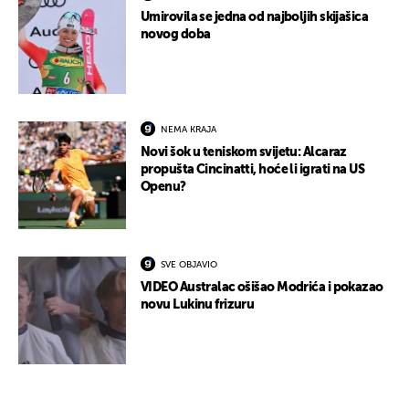
Umirovila se jedna od najboljih skijašica
novog doba
NEMA KRAJA
Novi šok u teniskom svijetu: Alcaraz
propušta Cincinatti, hoće li igrati na US
Openu?
SVE OBJAVIO
VIDEO Australac ošišao Modrića i pokazao
novu Lukinu frizuru