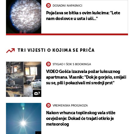
DOSADNI NAPASNICI
Pojačava se bitka s ovim kukcima: "Lete
nam doslovce u usta i uši..."
TRI VIJESTI O KOJIMA SE PRIČA
STIGAO I ŠOK S BOOKINGA
VIDEO Gošća izazvala požar luksuznog
apartmana. Vlasnik: "Dok je gorjelo, smijali
su se, pili i pokazivali mi srednji prst"
7
VREMENSKA PROGNOZA
Nakon vrhunca toplinskog vala stiže
osvježenje: Dokad će trajati otkrio je
meteorolog