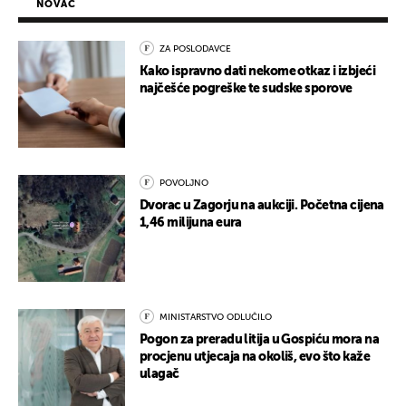
NOVAC
ZA POSLODAVCE
Kako ispravno dati nekome otkaz i izbjeći
najčešće pogreške te sudske sporove
POVOLJNO
Dvorac u Zagorju na aukciji. Početna cijena
1,46 milijuna eura
MINISTARSTVO ODLUČILO
Pogon za preradu litija u Gospiću mora na
procjenu utjecaja na okoliš, evo što kaže
ulagač