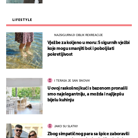
LIFESTYLE
NAJSIGURNIJI OBLIK REKREACIJE
Vježbe za koljeno u moru: 5 sigurnih vježbi
koje mogu smanjiti bol i poboljšati
pokretljivost
I TERASA JE SAN SNOVA!
U ovoj raskošnoj kući s bazenom pronašli
smo najelegantniju, a možda i najljepšu
bijelu kuhinju
JAKO SU SLATKI!
Zbog simpatičnog para sa špice zaboravili