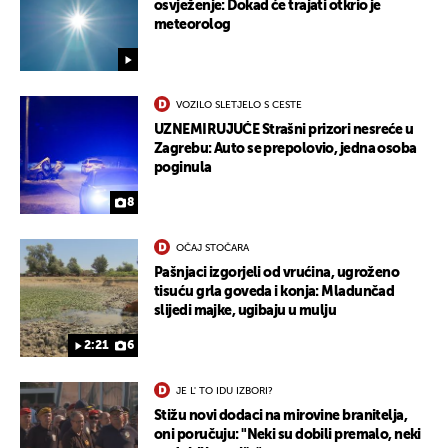
osvježenje: Dokad će trajati otkrio je
meteorolog
VOZILO SLETJELO S CESTE
UZNEMIRUJUĆE Strašni prizori nesreće u
Zagrebu: Auto se prepolovio, jedna osoba
poginula
8
OČAJ STOČARA
Pašnjaci izgorjeli od vrućina, ugroženo
tisuću grla goveda i konja: Mladunčad
slijedi majke, ugibaju u mulju
UKLJUČITE NOTIFIKACIJE
2:21
6
JE L' TO IDU IZBORI?
Stižu novi dodaci na mirovine branitelja,
oni poručuju: "Neki su dobili premalo, neki