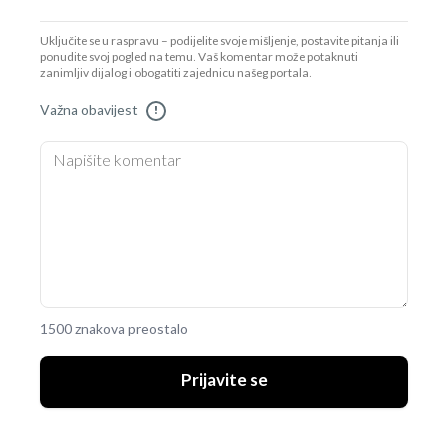
Uključite se u raspravu – podijelite svoje mišljenje, postavite pitanja ili
ponudite svoj pogled na temu. Vaš komentar može potaknuti
zanimljiv dijalog i obogatiti zajednicu našeg portala.
Važna obavijest
!
1500 znakova preostalo
Prijavite se