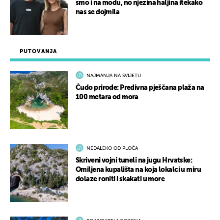
smo i na modu, no njezina haljina itekako
nas se dojmila
PUTOVANJA
NAJMANJA NA SVIJETU
Čudo prirode: Predivna pješčana plaža na
100 metara od mora
NEDALEKO OD PLOČA
Skriveni vojni tuneli na jugu Hrvatske:
Omiljena kupališta na koja lokalci u miru
dolaze roniti i skakati u more