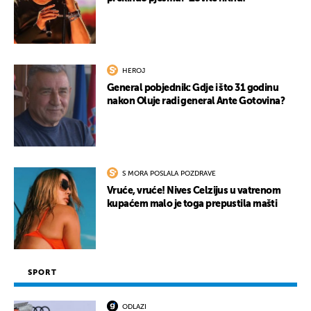
HEROJ
General pobjednik: Gdje i što 31 godinu
nakon Oluje radi general Ante Gotovina?
S MORA POSLALA POZDRAVE
Vruće, vruće! Nives Celzijus u vatrenom
kupaćem malo je toga prepustila mašti
SPORT
ODLAZI