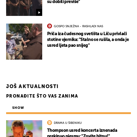
su dobili previše"
GOSPO SNJEŽNA - RASHLADI NAS
Priča iza čudesnog svetišta u Liču privlači
stotine vjernika: "Stalno se rušila, a onda je
usred ljeta pao snijeg"
JOŠ AKTUALNOSTI
PRONAĐITE ŠTO VAS ZANIMA
SHOW
DRAMA U ŠIBENIKU
Thompson usred koncerta iznenada
prekinuo pjesmu: "Zovite hitnu!"