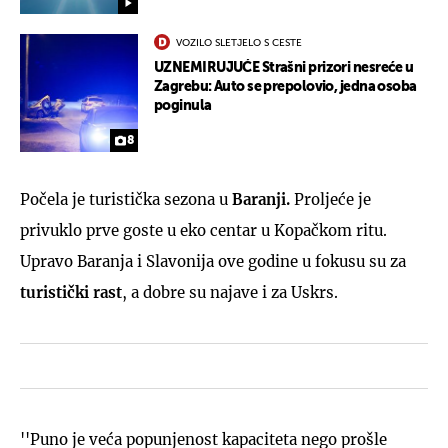
VOZILO SLETJELO S CESTE
UZNEMIRUJUĆE Strašni prizori nesreće u
Zagrebu: Auto se prepolovio, jedna osoba
poginula
8
Počela je turistička sezona u
Baranji.
Proljeće je
privuklo prve goste u eko centar u Kopačkom ritu.
Upravo Baranja i Slavonija ove godine u fokusu su za
turistički rast
, a dobre su najave i za Uskrs.
''Puno je veća popunjenost kapaciteta nego prošle