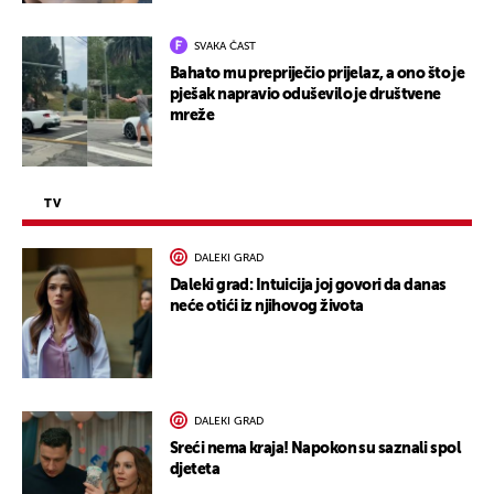
SVAKA ČAST
Bahato mu prepriječio prijelaz, a ono što je
pješak napravio oduševilo je društvene
mreže
TV
DALEKI GRAD
Daleki grad: Intuicija joj govori da danas
neće otići iz njihovog života
DALEKI GRAD
Sreći nema kraja! Napokon su saznali spol
djeteta