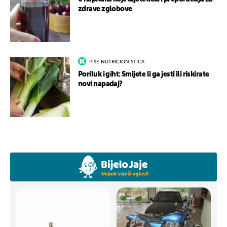
zdrave zglobove
PIŠE NUTRICIONISTICA
Poriluk i giht: Smijete li ga jesti ili riskirate
novi napadaj?