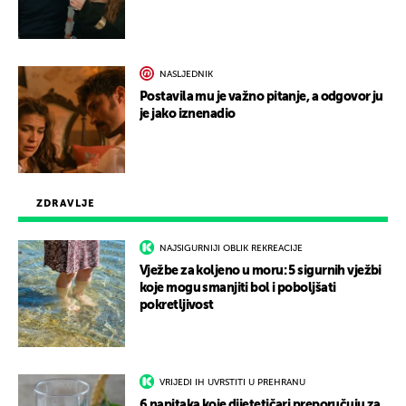
NASLJEDNIK
Postavila mu je važno pitanje, a odgovor ju
je jako iznenadio
ZDRAVLJE
NAJSIGURNIJI OBLIK REKREACIJE
Vježbe za koljeno u moru: 5 sigurnih vježbi
koje mogu smanjiti bol i poboljšati
pokretljivost
VRIJEDI IH UVRSTITI U PREHRANU
6 napitaka koje dijetetičari preporučuju za