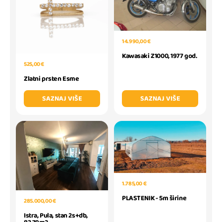
14.990,00 €
Kawasaki Z1000, 1977 god.
525,00 €
Zlatni prsten Esme
SAZNAJ VIŠE
SAZNAJ VIŠE
1.785,00 €
PLASTENIK - 5m širine
285.000,00 €
Istra, Pula, stan 2s+db,