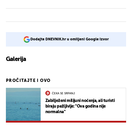
Dodajte DNEVNIK.hr u omiljeni Google izvor
Galerija
PROČITAJTE I OVO
ČEKA SE SRPANJ
Zabilježeni milijuni noćenja, ali turisti
biraju pažljivije: "Ova godina nije
normalna"