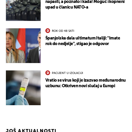
napasti, a poznato i kada! Moguć i kopneni
upad u članicu NATO-a
ROK OD 48 SATI
Španjolska dala ultimatum Italiji: "Imate
rok do nedjelje", stigao je odgovor
PACIJENT U IZOLACIJI
Vratio se virus koji je izazvao međunarodnu
uzbunu: Otkriven novi slučaj u Europi
JOŠ AKTUALNOSTI