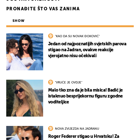
PRONAĐITE ŠTO VAS ZANIMA
SHOW
"KAO DA SU NOVAK ĐOKOVIĆ"
Jedan od najpoznatijih svjetskih parova
stigao na Jadran, ovakve reakcije
vjerojatno nisu očekivali
"VRUĆE JE OVDJE"
Malo tko zna da je bila misica! Badić je
istaknuo besprijekornu figuru zgodne
voditeljice
NOVA ZVIJEZDA NA JADRANU
Roger Federer stigao u Hrvatsku! Za