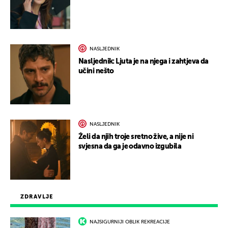
NASLJEDNIK
Nasljednik: Ljuta je na njega i zahtjeva da
učini nešto
NASLJEDNIK
Želi da njih troje sretno žive, a nije ni
svjesna da ga je odavno izgubila
ZDRAVLJE
NAJSIGURNIJI OBLIK REKREACIJE