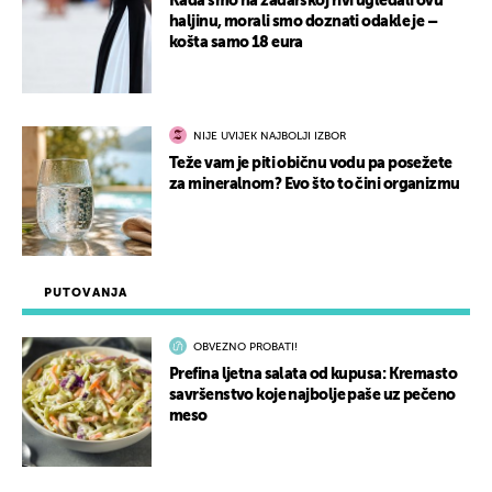
Kada smo na zadarskoj rivi ugledali ovu
haljinu, morali smo doznati odakle je –
košta samo 18 eura
NIJE UVIJEK NAJBOLJI IZBOR
Teže vam je piti običnu vodu pa posežete
za mineralnom? Evo što to čini organizmu
PUTOVANJA
OBVEZNO PROBATI!
Prefina ljetna salata od kupusa: Kremasto
savršenstvo koje najbolje paše uz pečeno
meso