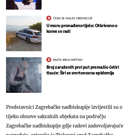
ČEKA SE NALAZ OBDUKCIJE
U moru pronađeno tijelo: Otkriveno o
kome se radi
RASTE BROJ MRTVIH
Broj zaraženih prvi put premašio četiri
tisuće: Širi se smrtonosna epidemija
Predstavnici Zagrebačke nadbiskupije izvijestili su o
tijeku obnove sakralnih objekata na području
Zagrebačke nadbiskupije gdje radovi zadovoljavajuće