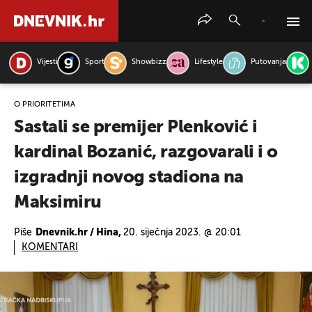
Vijesti
Sport
Showbizz
Lifestyle
Putovanja
PRETRAŽITE VIJESTI
O PRIORITETIMA
Sastali se premijer Plenković i
kardinal Bozanić, razgovarali i o
izgradnji novog stadiona na
Maksimiru
Piše
Dnevnik.hr / Hina,
20. siječnja 2023. @ 20:01
KOMENTARI