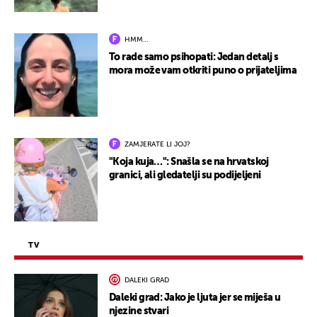
HMM…
To rade samo psihopati: Jedan detalj s
mora može vam otkriti puno o prijateljima
ZAMJERATE LI JOJ?
"Koja kuja…": Snašla se na hrvatskoj
granici, ali gledatelji su podijeljeni
TV
DALEKI GRAD
Daleki grad: Jako je ljuta jer se miješa u
njezine stvari