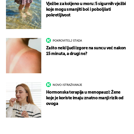
Vježbe za koljeno u moru: 5 sigurnih vježbi
koje mogu smanjiti bol i poboljšati
pokretljivost
POKROVITELJ STADA
Zašto neki ljudi izgore na suncu već nakon
15 minuta, a drugi ne?
NOVO ISTRAŽIVANJE
Hormonska terapija u menopauzi: Žene
koje je koriste imaju znatno manji rizik od
ovoga