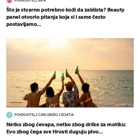
POKROVITELJ BIPA
Što je stvarno potrebno koži da zablista? Beauty
panel otvorio pitanja koja si i same često
postavljamo...
POKROVITELJ CARLSBERG CROATIA
Netko zbog ćevapa, netko zbog drške za motiku:
Evo zbog čega sve Hrvati duguju pivo...