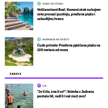
VODIČ PO OTOKU
Veličanstveni Brač: Kameni otok na kojem
ćete pronaći pustinju, predivne plaže i
uzbudljivu hranu
NAJMANJA NA SVIJETU
Čudo prirode: Predivna pješčana plaža na
100 metara od mora
ZABAVA
LOL
"Je li živ, zna li se?": Snimka s Jadrana
postala hit, radi li i vaš muž ovo?