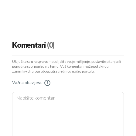
Komentari
(0)
Uključite se u raspravu – podijelite svoje mišljenje, postavite pitanja ili
ponudite svoj pogled na temu. Vaš komentar može potaknuti
zanimljiv dijalog i obogatiti zajednicu našeg portala.
Važna obavijest
!