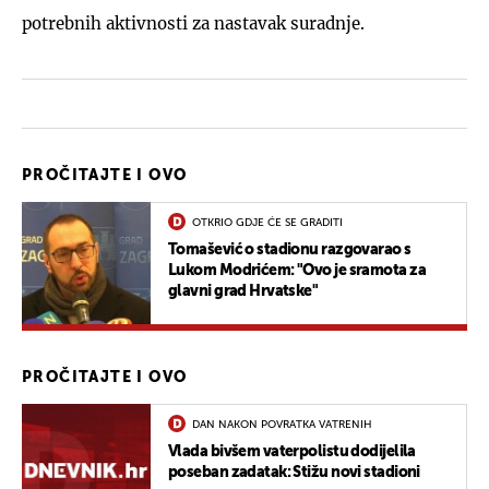
potrebnih aktivnosti za nastavak suradnje.
PROČITAJTE I OVO
OTKRIO GDJE ĆE SE GRADITI
Tomašević o stadionu razgovarao s
Lukom Modrićem: "Ovo je sramota za
glavni grad Hrvatske"
PROČITAJTE I OVO
DAN NAKON POVRATKA VATRENIH
Vlada bivšem vaterpolistu dodijelila
poseban zadatak: Stižu novi stadioni