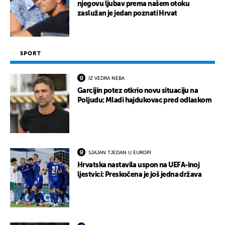
njegovu ljubav prema našem otoku
zaslužan je jedan poznati Hrvat
SPORT
IZ VEDRA NEBA
Garcijin potez otkrio novu situaciju na
Poljudu: Mladi hajdukovac pred odlaskom
SJAJAN TJEDAN U EUROPI
Hrvatska nastavila uspon na UEFA-inoj
ljestvici: Preskočena je još jedna država