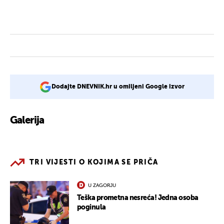
Dodajte DNEVNIK.hr u omiljeni Google izvor
Galerija
1
TRI VIJESTI O KOJIMA SE PRIČA
U ZAGORJU
Teška prometna nesreća! Jedna osoba
poginula