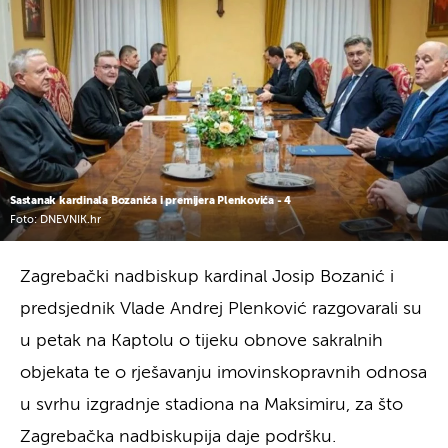
Sastanak kardinala Bozanića i premijera Plenkovića - 4
Foto: DNEVNIK.hr
Zagrebački nadbiskup kardinal Josip Bozanić i
predsjednik Vlade Andrej Plenković razgovarali su
u petak na Kaptolu o tijeku obnove sakralnih
objekata te o rješavanju imovinskopravnih odnosa
u svrhu izgradnje stadiona na Maksimiru, za što
Zagrebačka nadbiskupija daje podršku.