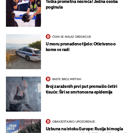
Teška prometna nesreća! Jedna osoba
poginula
ČEKA SE NALAZ OBDUKCIJE
U moru pronađeno tijelo: Otkriveno o
kome se radi
UKLJUČITE NOTIFIKACIJE
RASTE BROJ MRTVIH
Broj zaraženih prvi put premašio četiri
tisuće: Širi se smrtonosna epidemija
OBAVJEŠTAJNO UPOZORENJE
Uzbuna na istoku Europe: Rusija bi mogla