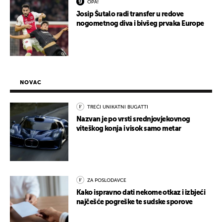
OPA!
Josip Šutalo radi transfer u redove
nogometnog diva i bivšeg prvaka Europe
NOVAC
TREĆI UNIKATNI BUGATTI
Nazvan je po vrsti srednjovjekovnog
viteškog konja i visok samo metar
ZA POSLODAVCE
Kako ispravno dati nekome otkaz i izbjeći
najčešće pogreške te sudske sporove