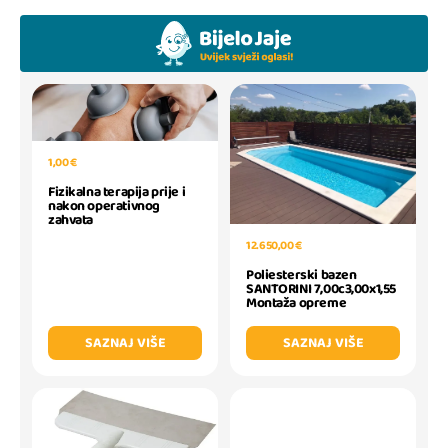
1,00 €
Fizikalna terapija prije i
nakon operativnog
zahvata
12.650,00 €
Poliesterski bazen
SANTORINI 7,00c3,00x1,55
Montaža opreme
SAZNAJ VIŠE
SAZNAJ VIŠE