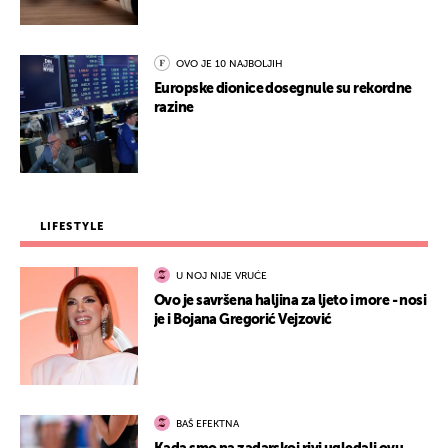
OVO JE 10 NAJBOLJIH
Europske dionice dosegnule su rekordne
razine
LIFESTYLE
U NOJ NIJE VRUĆE
Ovo je savršena haljina za ljeto i more - nosi
je i Bojana Gregorić Vejzović
BAŠ EFEKTNA