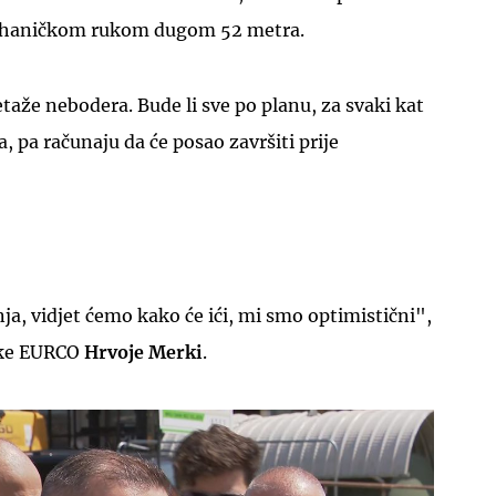
mehaničkom rukom dugom 52 metra.
etaže nebodera. Bude li sve po planu, za svaki kat
, pa računaju da će posao završiti prije
nja, vidjet ćemo kako će ići, mi smo optimistični",
rtke EURCO
Hrvoje Merki
.