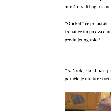
ono što radi bager s 
"Grickat" će preostale 
trebat će im po dva dana
produljenog roka!
"Naš rok je sredina srp
poručio je direktor tv