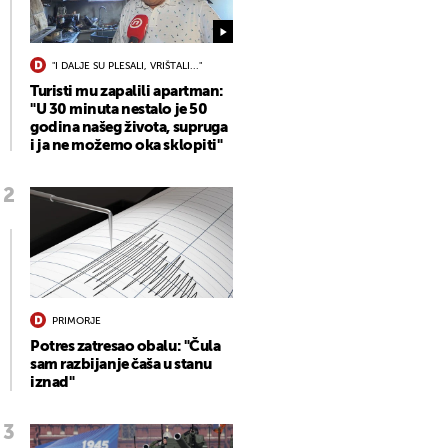
"I DALJE SU PLESALI, VRIŠTALI..."
Turisti mu zapalili apartman:
"U 30 minuta nestalo je 50
godina našeg života, supruga
i ja ne možemo oka sklopiti"
PRIMORJE
Potres zatresao obalu: "Čula
sam razbijanje čaša u stanu
iznad"