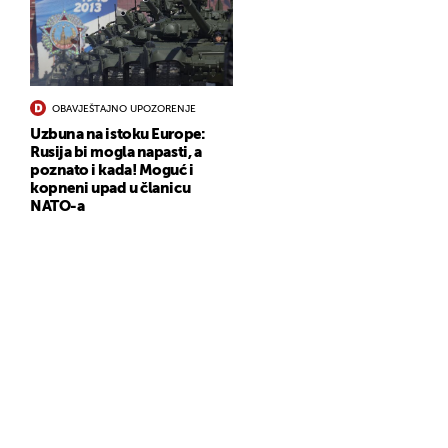
OBAVJEŠTAJNO UPOZORENJE
Uzbuna na istoku Europe:
Rusija bi mogla napasti, a
poznato i kada! Moguć i
kopneni upad u članicu
NATO-a