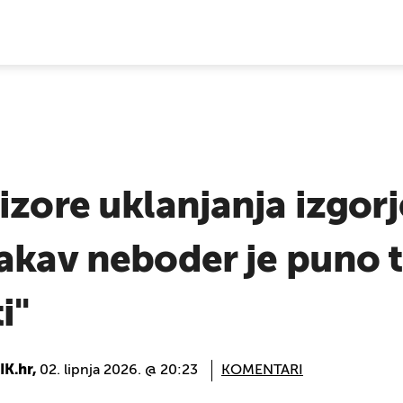
E VIJESTI
izore uklanjanja izgor
akav neboder je puno t
i"
K.hr,
02. lipnja 2026. @ 20:23
KOMENTARI