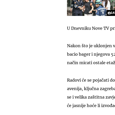
14
U Dnevniku Nove TV prik
Nakon što je uklonjen 
bacio bager i njegova 5
način micati ostale etaž
Radovi će se pojačati 
avenija, ključna zagreb
se i velika zaštitna zavj
će jasnije hoće li izvođ