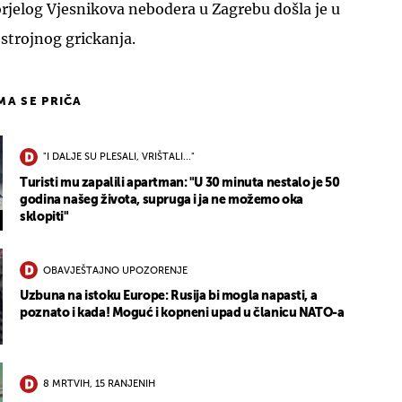
rjelog Vjesnikova nebodera u Zagrebu došla je u
 strojnog grickanja.
IMA SE PRIČA
"I DALJE SU PLESALI, VRIŠTALI..."
Turisti mu zapalili apartman: "U 30 minuta nestalo je 50
godina našeg života, supruga i ja ne možemo oka
sklopiti"
OBAVJEŠTAJNO UPOZORENJE
Uzbuna na istoku Europe: Rusija bi mogla napasti, a
poznato i kada! Moguć i kopneni upad u članicu NATO-a
8 MRTVIH, 15 RANJENIH