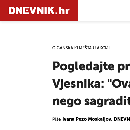
PRETRAŽIT
GIGANSKA KLIJEŠTA U AKCIJI
Pogledajte pr
Vjesnika: "Ov
nego sagradit
Piše
Ivana Pezo Moskaljov, DNEVNI