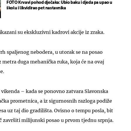
FOTO Krvavi pohod dječaka: Ubio baku i djeda pa upao u
školu i likvidirao pet nastavnika
azani su ekskluzivni kadrovi akcije iz zraka.
vrh spaljenog nebodera, u utorak se na posao
2 metra duga mehanička ruka, koja će na ovaj
e.
do vikenda – kada se ponovno zatvara Slavonska
ačka prometnica, a iz sigurnosnih razloga podiže
esa uz taj dio gradilišta. Ovisno o tempu posla, bit
ač završiti milijunski posao u prvom tjednu srpnja.