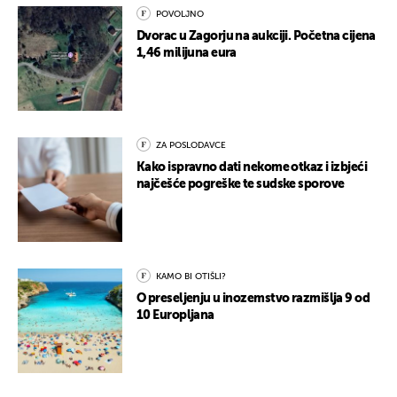
POVOLJNO
Dvorac u Zagorju na aukciji. Početna cijena
1,46 milijuna eura
ZA POSLODAVCE
Kako ispravno dati nekome otkaz i izbjeći
najčešće pogreške te sudske sporove
KAMO BI OTIŠLI?
O preseljenju u inozemstvo razmišlja 9 od
10 Europljana