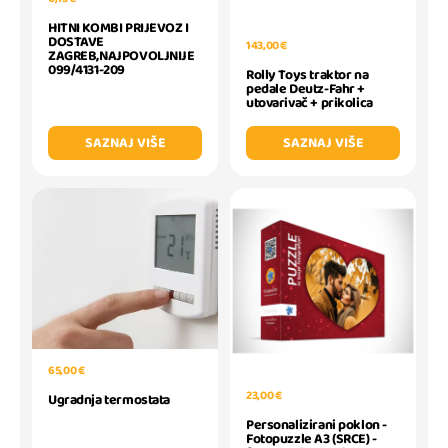
HITNI KOMBI PRIJEVOZ I
DOSTAVE
143,00 €
ZAGREB,NAJPOVOLJNIJE
099/4131-209
Rolly Toys traktor na
pedale Deutz-Fahr +
utovarivač + prikolica
SAZNAJ VIŠE
SAZNAJ VIŠE
65,00 €
23,00 €
Ugradnja termostata
Personalizirani poklon -
Fotopuzzle A3 (SRCE) -