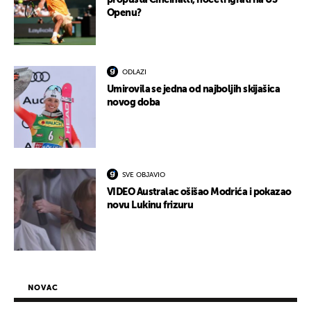
propušta Cincinatti, hoće li igrati na US
Openu?
ODLAZI
Umirovila se jedna od najboljih skijašica
novog doba
SVE OBJAVIO
VIDEO Australac ošišao Modrića i pokazao
novu Lukinu frizuru
NOVAC