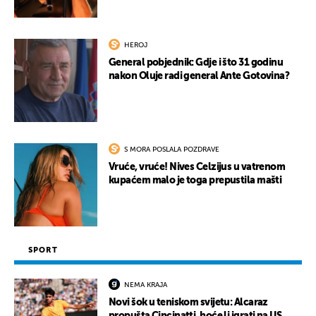
HEROJ
General pobjednik: Gdje i što 31 godinu
nakon Oluje radi general Ante Gotovina?
S MORA POSLALA POZDRAVE
Vruće, vruće! Nives Celzijus u vatrenom
kupaćem malo je toga prepustila mašti
SPORT
NEMA KRAJA
Novi šok u teniskom svijetu: Alcaraz