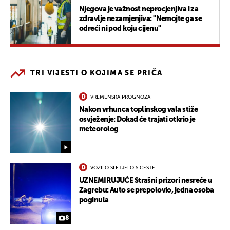
Njegova je važnost neprocjenjiva i za
zdravlje nezamjenjiva: "Nemojte ga se
odreći ni pod koju cijenu"
TRI VIJESTI O KOJIMA SE PRIČA
VREMENSKA PROGNOZA
Nakon vrhunca toplinskog vala stiže
osvježenje: Dokad će trajati otkrio je
meteorolog
VOZILO SLETJELO S CESTE
UZNEMIRUJUĆE Strašni prizori nesreće u
Zagrebu: Auto se prepolovio, jedna osoba
poginula
8