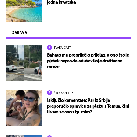
jedna hrvatska
ZABAVA
SVAKA ČAST
Bahato mu prepriječio prijelaz, a ono što je
pješak napravio oduševilo je društvene
mreže
ŠTO KAŽETE?
Isključio komentare: Par iz Srbije
preporučio spravicu za plažu s Temua, čini
li vam se ovo sigurnim?