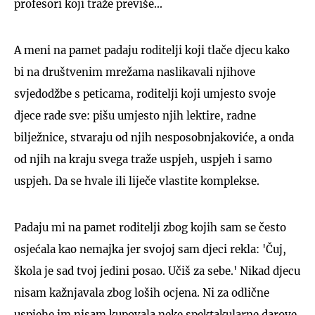
profesori koji traže previše...
A meni na pamet padaju roditelji koji tlače djecu kako
bi na društvenim mrežama naslikavali njihove
svjedodžbe s peticama, roditelji koji umjesto svoje
djece rade sve: pišu umjesto njih lektire, radne
bilježnice, stvaraju od njih nesposobnjakoviće, a onda
od njih na kraju svega traže uspjeh, uspjeh i samo
uspjeh. Da se hvale ili liječe vlastite komplekse.
Padaju mi na pamet roditelji zbog kojih sam se često
osjećala kao nemajka jer svojoj sam djeci rekla: 'Čuj,
škola je sad tvoj jedini posao. Učiš za sebe.' Nikad djecu
nisam kažnjavala zbog loših ocjena. Ni za odlične
uspjehe im nisam kupovala neke spektakularne darove.