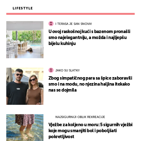
LIFESTYLE
I TERASA JE SAN SNOVA!
U ovoj raskošnoj kući s bazenom pronašli
smo najelegantniju, a možda i najljepšu
bijelu kuhinju
JAKO SU SLATKI!
Zbog simpatičnog para sa špice zaboravili
smo i na modu, no njezina haljina itekako
nas se dojmila
NAJSIGURNIJI OBLIK REKREACIJE
Vježbe za koljeno u moru: 5 sigurnih vježbi
koje mogu smanjiti bol i poboljšati
pokretljivost