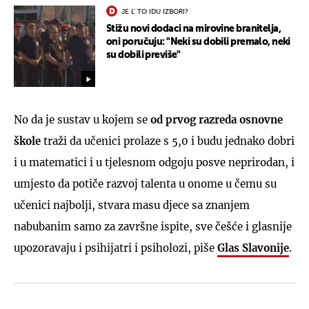
JE L' TO IDU IZBORI?
Stižu novi dodaci na mirovine branitelja,
oni poručuju: "Neki su dobili premalo, neki
su dobili previše"
No da je sustav u kojem se
od prvog razreda osnovne
škole
traži da učenici prolaze s 5,0 i budu jednako dobri
i u matematici i u tjelesnom odgoju posve neprirodan, i
umjesto da potiče razvoj talenta u onome u čemu su
učenici najbolji, stvara masu djece sa znanjem
nabubanim samo za završne ispite, sve češće i glasnije
upozoravaju i psihijatri i psiholozi, piše
Glas Slavonije
.