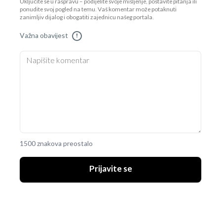
Uključite se u raspravu – podijelite svoje mišljenje, postavite pitanja ili
ponudite svoj pogled na temu. Vaš komentar može potaknuti
zanimljiv dijalog i obogatiti zajednicu našeg portala.
Važna obavijest
!
1500 znakova preostalo
Prijavite se