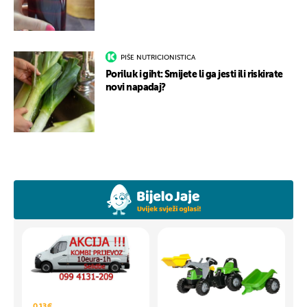
PIŠE NUTRICIONISTICA
Poriluk i giht: Smijete li ga jesti ili riskirate
novi napadaj?
0,13 €