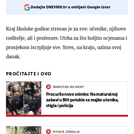
Dodajte DNEVNIK.hr u omiljeni Google izvor
Kraj školske godine stresan je za sve: učenike, njihove
roditelje, ali i profesore. Utrka za što boljim ocjenama i
prosjekom iscrpljuje sve. Stres, na kraju, uzima svoj
danak.
PROČITAJTE I OVO
SRAMOTAN INCIDENT
Procurile nove snimke: Na maturalnoj
zabavi u BiH potukle se majke učenika,
stigla i policija
PITANJE ZDRAVLJA