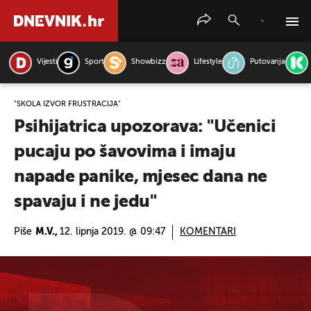
Vijesti
Sport
Showbizz
Lifestyle
Putovanja
PRETRAŽITE VIJESTI
"ŠKOLA IZVOR FRUSTRACIJA"
Psihijatrica upozorava: "Učenici
pucaju po šavovima i imaju
napade panike, mjesec dana ne
spavaju i ne jedu"
Piše
M.V.,
12. lipnja 2019. @ 09:47
KOMENTARI