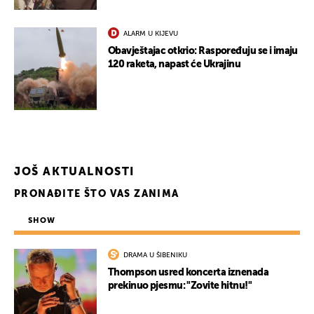
ALARM U KIJEVU
Obavještajac otkrio: Raspoređuju se i imaju
120 raketa, napast će Ukrajinu
JOŠ AKTUALNOSTI
PRONAĐITE ŠTO VAS ZANIMA
SHOW
DRAMA U ŠIBENIKU
Thompson usred koncerta iznenada
prekinuo pjesmu: "Zovite hitnu!"