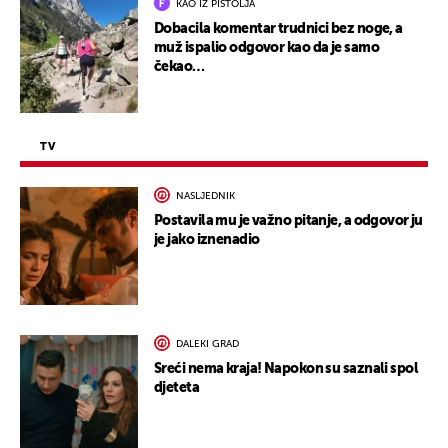
KAO IZ PIŠTOLJA
Dobacila komentar trudnici bez noge, a
muž ispalio odgovor kao da je samo
čekao…
TV
NASLJEDNIK
Postavila mu je važno pitanje, a odgovor ju
je jako iznenadio
DALEKI GRAD
Sreći nema kraja! Napokon su saznali spol
djeteta