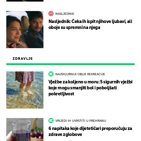
NASLJEDNIK
Nasljednik: Čeka ih ispit njihove ljubavi, ali
oboje su spremni na njega
ZDRAVLJE
NAJSIGURNIJI OBLIK REKREACIJE
Vježbe za koljeno u moru: 5 sigurnih vježbi
koje mogu smanjiti bol i poboljšati
pokretljivost
VRIJEDI IH UVRSTITI U PREHRANU
6 napitaka koje dijetetičari preporučuju za
zdrave zglobove