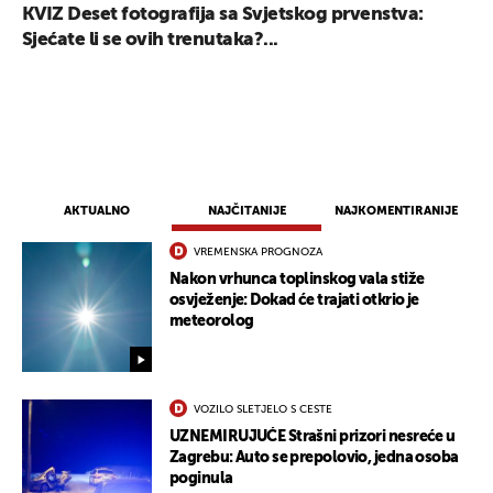
KVIZ Deset fotografija sa Svjetskog prvenstva:
Sjećate li se ovih trenutaka?...
AKTUALNO
NAJČITANIJE
NAJKOMENTIRANIJE
VREMENSKA PROGNOZA
Nakon vrhunca toplinskog vala stiže
osvježenje: Dokad će trajati otkrio je
meteorolog
VOZILO SLETJELO S CESTE
UZNEMIRUJUĆE Strašni prizori nesreće u
Zagrebu: Auto se prepolovio, jedna osoba
poginula