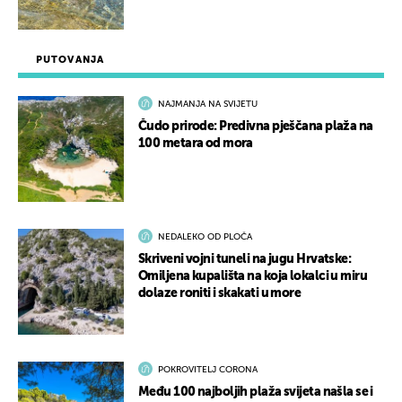
PUTOVANJA
NAJMANJA NA SVIJETU
Čudo prirode: Predivna pješčana plaža na
100 metara od mora
NEDALEKO OD PLOČA
Skriveni vojni tuneli na jugu Hrvatske:
Omiljena kupališta na koja lokalci u miru
dolaze roniti i skakati u more
POKROVITELJ CORONA
Među 100 najboljih plaža svijeta našla se i