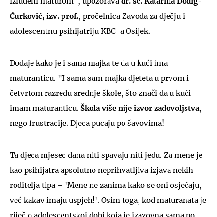
izluđeni maturom", upozorava
dr. sc. Katarina Dodig-
Ćurković, izv. prof.
, pročelnica Zavoda za dječju i
adolescentnu psihijatriju KBC-a Osijek.
Dodaje kako je i sama majka te da u kući ima
maturanticu. "I sama sam majka djeteta u prvom i
četvrtom razredu srednje škole, što znači da u kući
imam maturanticu.
Škola više nije izvor zadovoljstva
,
nego frustracije. Djeca pucaju po šavovima!
Ta djeca mjesec dana niti spavaju niti jedu. Za mene je
kao psihijatra apsolutno neprihvatljiva izjava nekih
roditelja tipa – 'Mene ne zanima kako se oni osjećaju,
već kakav imaju uspjeh!'. Osim toga, kod maturanata je
riječ o adolescentskoj dobi koja je izazovna sama po