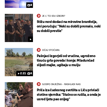
8
JE L' TO IDU IZBORI?
Stižu novi dodaci na mirovine branitelja,
oni poručuju: "Neki su dobili premalo, neki
su dobili previše"
OČAJ STOČARA
Pašnjaci izgorjeli od vrućina, ugroženo
tisuću grla goveda i konja: Mladunčad
slijedi majke, ugibaju u mulju
2:21
6
GOSPO SNJEŽNA - RASHLADI NAS
Priča iza čudesnog svetišta u Liču privlači
stotine vjernika: "Stalno se rušila, a onda je
usred ljeta pao snijeg"