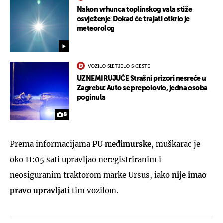
Nakon vrhunca toplinskog vala stiže
osvježenje: Dokad će trajati otkrio je
meteorolog
VOZILO SLETJELO S CESTE
UZNEMIRUJUĆE Strašni prizori nesreće u
Zagrebu: Auto se prepolovio, jedna osoba
poginula
8
Prema informacijama
PU međimurske
, muškarac je
oko 11:05 sati upravljao neregistriranim i
neosiguranim traktorom marke Ursus, iako
nije imao
pravo upravljati
tim vozilom.