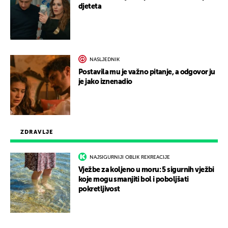
djeteta
NASLJEDNIK
Postavila mu je važno pitanje, a odgovor ju
je jako iznenadio
ZDRAVLJE
NAJSIGURNIJI OBLIK REKREACIJE
Vježbe za koljeno u moru: 5 sigurnih vježbi
koje mogu smanjiti bol i poboljšati
pokretljivost