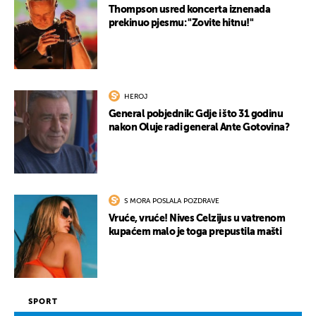
Thompson usred koncerta iznenada
prekinuo pjesmu: "Zovite hitnu!"
HEROJ
General pobjednik: Gdje i što 31 godinu
nakon Oluje radi general Ante Gotovina?
S MORA POSLALA POZDRAVE
Vruće, vruće! Nives Celzijus u vatrenom
kupaćem malo je toga prepustila mašti
SPORT