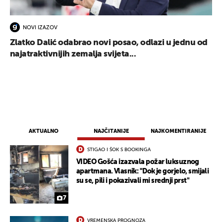
NOVI IZAZOV
Zlatko Dalić odabrao novi posao, odlazi u jednu od
najatraktivnijih zemalja svijeta...
AKTUALNO
NAJČITANIJE
NAJKOMENTIRANIJE
STIGAO I ŠOK S BOOKINGA
VIDEO Gošća izazvala požar luksuznog
apartmana. Vlasnik: "Dok je gorjelo, smijali
su se, pili i pokazivali mi srednji prst"
7
VREMENSKA PROGNOZA