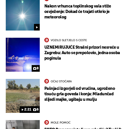
Nakon vrhunca toplinskog vala stiže
osvježenje: Dokad će trajati otkrio je
meteorolog
VOZILO SLETJELO S CESTE
UZNEMIRUJUĆE Strašni prizori nesreće u
Zagrebu: Auto se prepolovio, jedna osoba
poginula
8
OČAJ STOČARA
Pašnjaci izgorjeli od vrućina, ugroženo
tisuću grla goveda i konja: Mladunčad
slijedi majke, ugibaju u mulju
2:21
6
MOLE POMOĆ