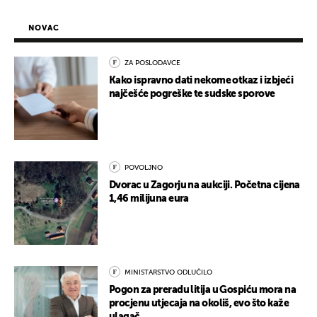
NOVAC
ZA POSLODAVCE
Kako ispravno dati nekome otkaz i izbjeći
najčešće pogreške te sudske sporove
POVOLJNO
Dvorac u Zagorju na aukciji. Početna cijena
1,46 milijuna eura
MINISTARSTVO ODLUČILO
Pogon za preradu litija u Gospiću mora na
procjenu utjecaja na okoliš, evo što kaže