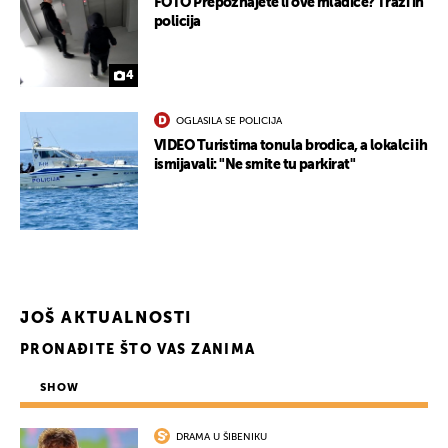
FOTO Prepoznajete li ove mladiće? Traži ih
policija
4
OGLASILA SE POLICIJA
VIDEO Turistima tonula brodica, a lokalci ih
UKLJUČITE NOTIFIKACIJE
ismijavali: "Ne smite tu parkirat"
JOŠ AKTUALNOSTI
PRONAĐITE ŠTO VAS ZANIMA
SHOW
DRAMA U ŠIBENIKU