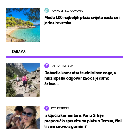
POKROVITELJ CORONA
Među 100 najboljih plaža svijeta našla se i
jedna hrvatska
ZABAVA
KAO IZ PIŠTOLJA
Dobacila komentar trudnici bez noge, a
muž ispalio odgovor kao da je samo
čekao…
ŠTO KAŽETE?
Isključio komentare: Par iz Srbije
preporučio spravicu za plažu s Temua, čini
li vam se ovo sigurnim?