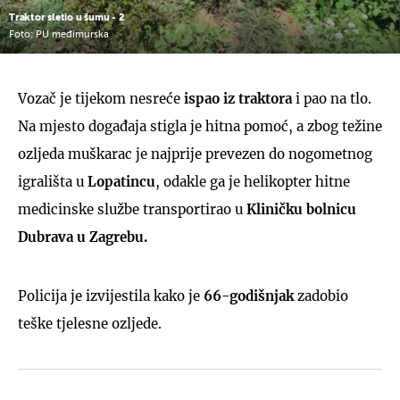
Traktor sletio u šumu - 2
Foto: PU međimurska
Vozač je tijekom nesreće
ispao iz traktora
i pao na tlo.
Na mjesto događaja stigla je hitna pomoć, a zbog težine
ozljeda muškarac je najprije prevezen do nogometnog
igrališta u
Lopatincu
, odakle ga je helikopter hitne
medicinske službe transportirao u
Kliničku bolnicu
Dubrava u Zagrebu.
Policija je izvijestila kako je
66-godišnjak
zadobio
teške tjelesne ozljede.