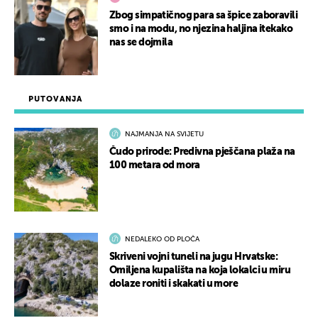
Zbog simpatičnog para sa špice zaboravili
smo i na modu, no njezina haljina itekako
nas se dojmila
PUTOVANJA
NAJMANJA NA SVIJETU
Čudo prirode: Predivna pješčana plaža na
100 metara od mora
NEDALEKO OD PLOČA
Skriveni vojni tuneli na jugu Hrvatske:
Omiljena kupališta na koja lokalci u miru
dolaze roniti i skakati u more