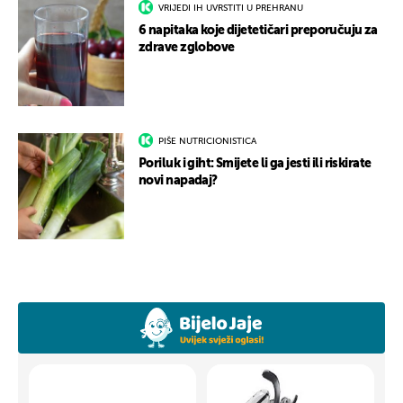
VRIJEDI IH UVRSTITI U PREHRANU
6 napitaka koje dijetetičari preporučuju za
zdrave zglobove
PIŠE NUTRICIONISTICA
Poriluk i giht: Smijete li ga jesti ili riskirate
novi napadaj?