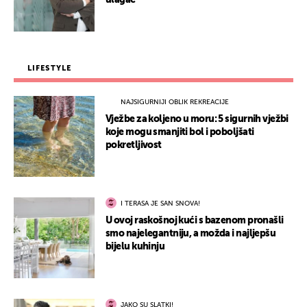
ulagač
LIFESTYLE
NAJSIGURNIJI OBLIK REKREACIJE
Vježbe za koljeno u moru: 5 sigurnih vježbi
koje mogu smanjiti bol i poboljšati
pokretljivost
I TERASA JE SAN SNOVA!
U ovoj raskošnoj kući s bazenom pronašli
smo najelegantniju, a možda i najljepšu
bijelu kuhinju
JAKO SU SLATKI!