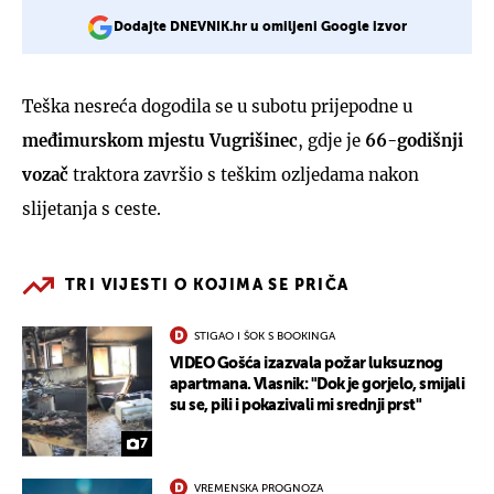
Dodajte DNEVNIK.hr u omiljeni Google izvor
Teška nesreća dogodila se u subotu prijepodne u
međimurskom mjestu Vugrišinec
, gdje je
66-godišnji
vozač
traktora završio s teškim ozljedama nakon
slijetanja s ceste.
TRI VIJESTI O KOJIMA SE PRIČA
STIGAO I ŠOK S BOOKINGA
VIDEO Gošća izazvala požar luksuznog
apartmana. Vlasnik: "Dok je gorjelo, smijali
su se, pili i pokazivali mi srednji prst"
7
VREMENSKA PROGNOZA