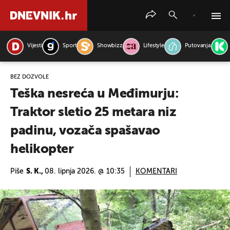
Vijesti
Sport
Showbizz
Lifestyle
Putovanja
PRETRAŽITE VIJESTI
BEZ DOZVOLE
Teška nesreća u Međimurju:
Traktor sletio 25 metara niz
padinu, vozača spašavao
helikopter
Piše
S. K.,
08. lipnja 2026. @ 10:35
KOMENTARI