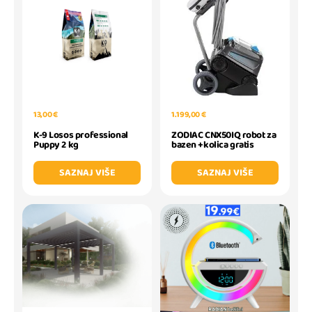
13,00 €
1.199,00 €
K-9 Losos professional
ZODIAC CNX50IQ robot za
Puppy 2 kg
bazen +kolica gratis
SAZNAJ VIŠE
SAZNAJ VIŠE