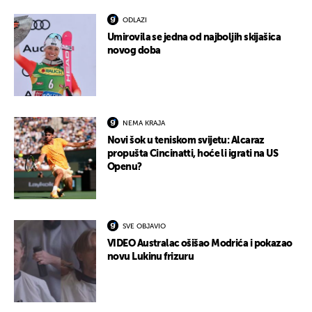
ODLAZI
Umirovila se jedna od najboljih skijašica
novog doba
NEMA KRAJA
Novi šok u teniskom svijetu: Alcaraz
propušta Cincinatti, hoće li igrati na US
Openu?
SVE OBJAVIO
VIDEO Australac ošišao Modrića i pokazao
novu Lukinu frizuru