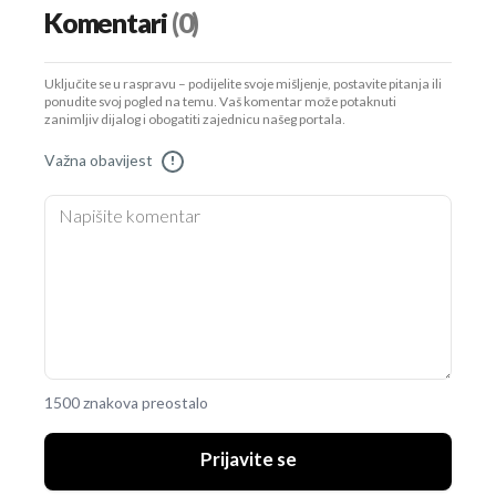
Komentari
(0)
Uključite se u raspravu – podijelite svoje mišljenje, postavite pitanja ili
ponudite svoj pogled na temu. Vaš komentar može potaknuti
zanimljiv dijalog i obogatiti zajednicu našeg portala.
Važna obavijest
!
1500 znakova preostalo
Prijavite se