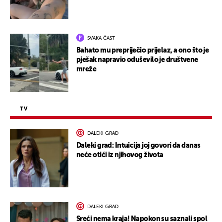
SVAKA ČAST
Bahato mu prepriječio prijelaz, a ono što je
pješak napravio oduševilo je društvene
mreže
TV
DALEKI GRAD
Daleki grad: Intuicija joj govori da danas
neće otići iz njihovog života
DALEKI GRAD
Sreći nema kraja! Napokon su saznali spol