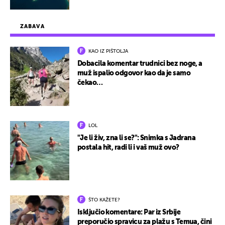
ZABAVA
KAO IZ PIŠTOLJA
Dobacila komentar trudnici bez noge, a
muž ispalio odgovor kao da je samo
čekao…
LOL
"Je li živ, zna li se?": Snimka s Jadrana
postala hit, radi li i vaš muž ovo?
ŠTO KAŽETE?
Isključio komentare: Par iz Srbije
preporučio spravicu za plažu s Temua, čini