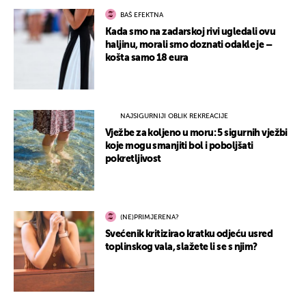
BAŠ EFEKTNA
Kada smo na zadarskoj rivi ugledali ovu
haljinu, morali smo doznati odakle je –
košta samo 18 eura
NAJSIGURNIJI OBLIK REKREACIJE
Vježbe za koljeno u moru: 5 sigurnih vježbi
koje mogu smanjiti bol i poboljšati
pokretljivost
(NE)PRIMJERENA?
Svećenik kritizirao kratku odjeću usred
toplinskog vala, slažete li se s njim?