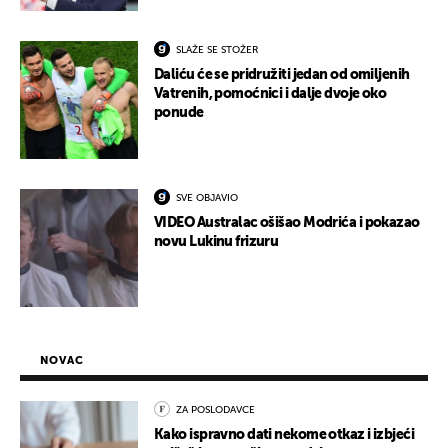
SLAŽE SE STOŽER
Daliću će se pridružiti jedan od omiljenih
Vatrenih, pomoćnici i dalje dvoje oko
ponude
SVE OBJAVIO
VIDEO Australac ošišao Modrića i pokazao
novu Lukinu frizuru
NOVAC
ZA POSLODAVCE
Kako ispravno dati nekome otkaz i izbjeći