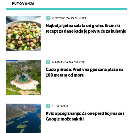
PUTOVANJA
GOTOVO ZA 15 MINUTA
Najbolja ljetna salata od graha: Brzinski
recept za dane kada je prevruće za kuhanje
NAJMANJA NA SVIJETU
Čudo prirode: Predivna pješčana plaža na
100 metara od mora
15 PITANJA
Kviz općeg znanja: Za one pred kojima se i
Google može sakriti