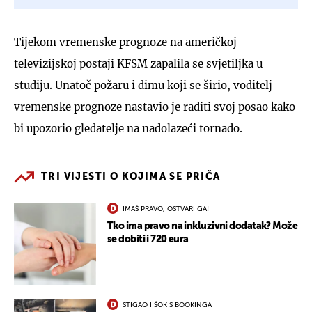
Tijekom vremenske prognoze na američkoj
televizijskoj postaji KFSM zapalila se svjetiljka u
studiju. Unatoč požaru i dimu koji se širio, voditelj
vremenske prognoze nastavio je raditi svoj posao kako
bi upozorio gledatelje na nadolazeći tornado.
TRI VIJESTI O KOJIMA SE PRIČA
IMAŠ PRAVO, OSTVARI GA!
Tko ima pravo na inkluzivni dodatak? Može
se dobiti i 720 eura
STIGAO I ŠOK S BOOKINGA