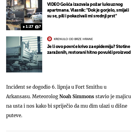
VIDEO Gošća izazvala požar luksuznog
apartmana. Vlasnik: "Dok je gorjelo, smijali
su se, pili i pokazivali mi srednji prst"
1:27
7
KRENULO OD BRZE HRANE
Je li ovo povrće krivo za epidemiju? Stotine
zaraženih, restorani hitno povukli proizvod
Incident se dogodio 6. lipnja u Fort Smithu u
Arkansasu. Meteorolog
Noah Simmons
stavio je majicu
na usta i nos kako bi spriječio da mu dim ulazi u dišne
puteve.