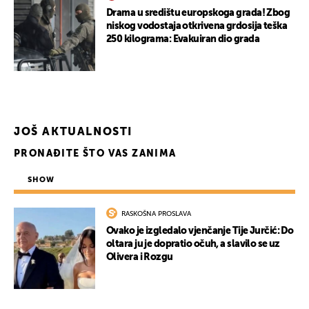
Drama u središtu europskoga grada! Zbog
niskog vodostaja otkrivena grdosija teška
250 kilograma: Evakuiran dio grada
UKLJUČITE NOTIFIKACIJE
JOŠ AKTUALNOSTI
PRONAĐITE ŠTO VAS ZANIMA
SHOW
RASKOŠNA PROSLAVA
Ovako je izgledalo vjenčanje Tije Jurčić: Do
oltara ju je dopratio očuh, a slavilo se uz
Olivera i Rozgu