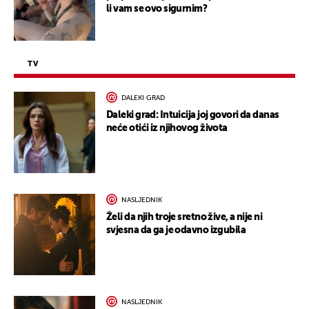
li vam se ovo sigurnim?
TV
DALEKI GRAD
Daleki grad: Intuicija joj govori da danas
neće otići iz njihovog života
NASLJEDNIK
Želi da njih troje sretno žive, a nije ni
svjesna da ga je odavno izgubila
NASLJEDNIK