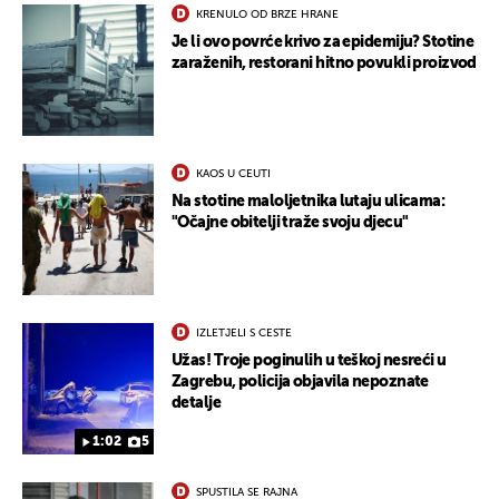
KRENULO OD BRZE HRANE
Je li ovo povrće krivo za epidemiju? Stotine
zaraženih, restorani hitno povukli proizvod
KAOS U CEUTI
Na stotine maloljetnika lutaju ulicama:
"Očajne obitelji traže svoju djecu"
IZLETJELI S CESTE
Užas! Troje poginulih u teškoj nesreći u
Zagrebu, policija objavila nepoznate
detalje
1:02
5
SPUSTILA SE RAJNA