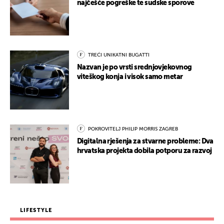
najčešće pogreške te sudske sporove
TREĆI UNIKATNI BUGATTI
Nazvan je po vrsti srednjovjekovnog
viteškog konja i visok samo metar
POKROVITELJ PHILIP MORRIS ZAGREB
Digitalna rješenja za stvarne probleme: Dva
hrvatska projekta dobila potporu za razvoj
LIFESTYLE