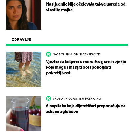
Nasljednik: Nije očekivala takve uvrede od
vlastite majke
ZDRAVLJE
NAJSIGURNIJI OBLIK REKREACIJE
Vježbe za koljeno u moru: 5 sigurnih vježbi
koje mogu smanjiti bol i poboljšati
pokretljivost
VRIJEDI IH UVRSTITI U PREHRANU
6 napitaka koje dijetetičari preporučuju za
zdrave zglobove