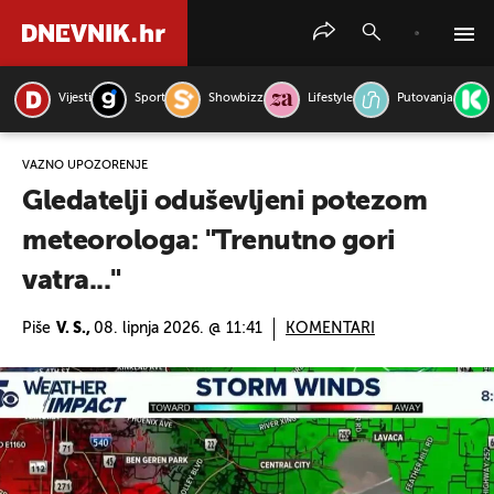
Vijesti
Sport
Showbizz
Lifestyle
Putovanja
PRETRAŽITE VIJESTI
VAŽNO UPOZORENJE
Gledatelji oduševljeni potezom
meteorologa: "Trenutno gori
vatra..."
Piše
V. S.,
08. lipnja 2026. @ 11:41
KOMENTARI