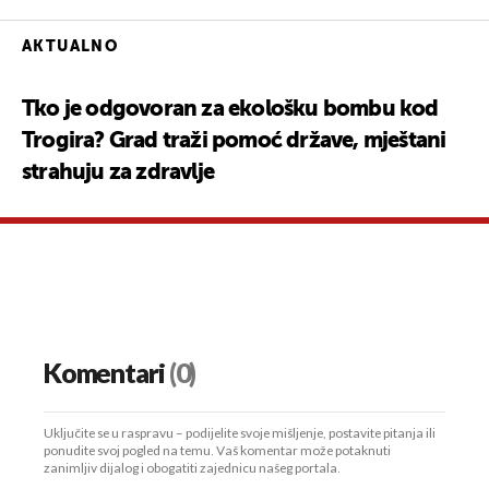
AKTUALNO
Tko je odgovoran za ekološku bombu kod
Trogira? Grad traži pomoć države, mještani
strahuju za zdravlje
Komentari
(0)
Uključite se u raspravu – podijelite svoje mišljenje, postavite pitanja ili
ponudite svoj pogled na temu. Vaš komentar može potaknuti
zanimljiv dijalog i obogatiti zajednicu našeg portala.