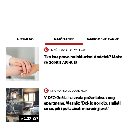
AKTUALNO
NAJČITANIJE
NAJKOMENTIRANIJE
IMAŠ PRAVO, OSTVARI GA!
Tko ima pravo na inkluzivni dodatak? Može
se dobiti i 720 eura
STIGAO I ŠOK S BOOKINGA
VIDEO Gošća izazvala požar luksuznog
apartmana. Vlasnik: "Dok je gorjelo, smijali
su se, pili i pokazivali mi srednji prst"
1:27
7