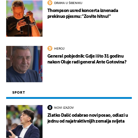
DRAMA U ŠIBENIKU
Thompson usred koncerta iznenada
prekinuo pjesmu: "Zovite hitnu!"
HEROJ
General pobjednik: Gdje i što 31 godinu
nakon Oluje radi general Ante Gotovina?
SPORT
NOVI IZAZOV
Zlatko Dalić odabrao novi posao, odlazi u
jednu od najatraktivnijih zemalja svijeta