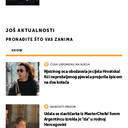
JOŠ AKTUALNOSTI
PRONAĐITE ŠTO VAS ZANIMA
SHOW
ČUVA USPOMENU NA NJEGA
UKLJUČITE NOTIFIKACIJE
Njezinog oca obožavala je cijela Hrvatska!
Kći neprežaljenog pjevača projurila špicom
na dva kotača
BAJKOVITI PRIZORI
Udala se slastičarka iz MasterChefa! Svom
Argentincu izrekla je "da" u rodnoj
Hercegovini