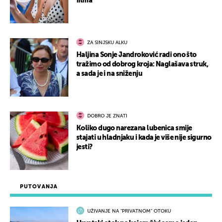
filma
ZA SINJSKU ALKU
Haljina Sonje Jandroković radi ono što
tražimo od dobrog kroja: Naglašava struk,
a sada je i na sniženju
DOBRO JE ZNATI
Koliko dugo narezana lubenica smije
stajati u hladnjaku i kada je više nije sigurno
jesti?
PUTOVANJA
UŽIVANJE NA "PRIVATNOM" OTOKU