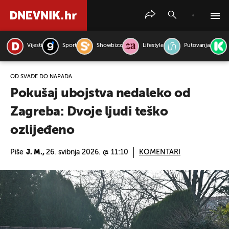
Vijesti
Sport
Showbizz
Lifestyle
Putovanja
PRETRAŽITE VIJESTI
OD SVAĐE DO NAPADA
Pokušaj ubojstva nedaleko od
Zagreba: Dvoje ljudi teško
ozlijeđeno
Piše
J. M.,
26. svibnja 2026. @ 11:10
KOMENTARI