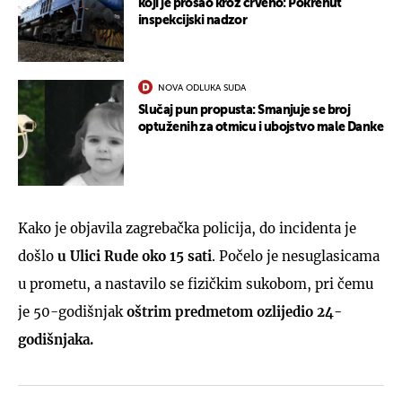
koji je prošao kroz crveno: Pokrenut
inspekcijski nadzor
NOVA ODLUKA SUDA
Slučaj pun propusta: Smanjuje se broj
optuženih za otmicu i ubojstvo male Danke
Kako je objavila zagrebačka policija, do incidenta je
došlo
u Ulici Rude oko 15 sati
. Počelo je nesuglasicama
u prometu, a nastavilo se fizičkim sukobom, pri čemu
je 50-godišnjak
oštrim predmetom ozlijedio 24-
godišnjaka.