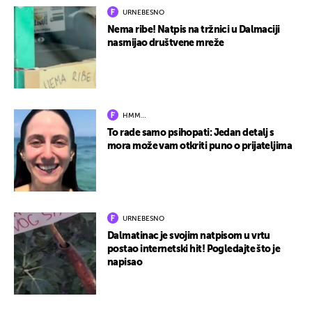
URNEBESNO
Nema ribe! Natpis na tržnici u Dalmaciji
nasmijao društvene mreže
HMM…
To rade samo psihopati: Jedan detalj s
mora može vam otkriti puno o prijateljima
URNEBESNO
Dalmatinac je svojim natpisom u vrtu
postao internetski hit! Pogledajte što je
napisao