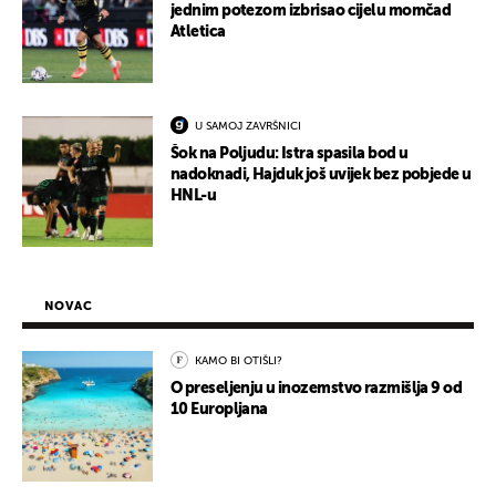
jednim potezom izbrisao cijelu momčad
Atletica
U SAMOJ ZAVRŠNICI
Šok na Poljudu: Istra spasila bod u
nadoknadi, Hajduk još uvijek bez pobjede u
HNL-u
NOVAC
KAMO BI OTIŠLI?
O preseljenju u inozemstvo razmišlja 9 od
10 Europljana