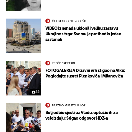
ČETIRI GODINE PODRŠKE
VIDEO Iznenada uklonili veliku zastavu
Ukrajine s trga: Svemu je prethodio jedan
sastanak
KREĆE SPEKTAKL
FOTOGALERIJA Državni vrh stigao na Alku:
Pogledajte susret Plenkovića i Milanovića
22
PRAZNO MJESTO U LOŽI
Bulj odbio sjesti uz Vladu, optužio ih za
veleizdaju: Stigao odgovor HDZ-a