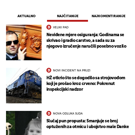
AKTUALNO
NAJČITANIJE
NAJKOMENTIRANIJE
VELIKI PAD
Neviđene mjere osiguranja: Godinama se
skrivao i gradio carstvo, a sada su za
njegovo izručenje naručili posebno vozilo
NOVI INCIDENT NA PRUZI
HŽ otkrio što se dogodilo sa strojovođom
koji je prošao kroz crveno: Pokrenut
inspekcijski nadzor
NOVA ODLUKA SUDA
Slučaj pun propusta: Smanjuje se broj
optuženih za otmicu i ubojstvo male Danke