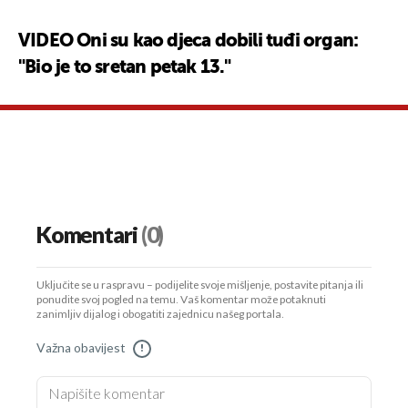
VIDEO Oni su kao djeca dobili tuđi organ:
"Bio je to sretan petak 13."
Komentari
(0)
Uključite se u raspravu – podijelite svoje mišljenje, postavite pitanja ili
ponudite svoj pogled na temu. Vaš komentar može potaknuti
zanimljiv dijalog i obogatiti zajednicu našeg portala.
Važna obavijest
!