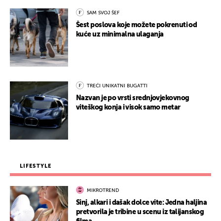
SAM SVOJ ŠEF
Šest poslova koje možete pokrenuti od
kuće uz minimalna ulaganja
TREĆI UNIKATNI BUGATTI
Nazvan je po vrsti srednjovjekovnog
viteškog konja i visok samo metar
LIFESTYLE
MIKROTREND
Sinj, alkari i dašak dolce vite: Jedna haljina
pretvorila je tribine u scenu iz talijanskog