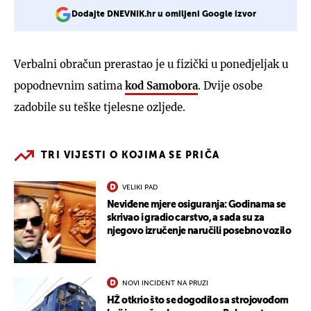
Dodajte DNEVNIK.hr u omiljeni Google izvor
Verbalni obračun prerastao je u fizički u ponedjeljak u
popodnevnim satima
kod Samobora
. Dvije osobe
zadobile su teške tjelesne ozljede.
TRI VIJESTI O KOJIMA SE PRIČA
VELIKI PAD
Neviđene mjere osiguranja: Godinama se
skrivao i gradio carstvo, a sada su za
njegovo izručenje naručili posebno vozilo
NOVI INCIDENT NA PRUZI
HŽ otkrio što se dogodilo sa strojovođom