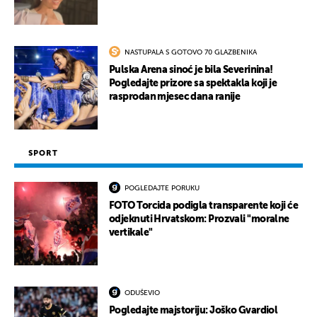
NASTUPALA S GOTOVO 70 GLAZBENIKA
Pulska Arena sinoć je bila Severinina!
Pogledajte prizore sa spektakla koji je
rasprodan mjesec dana ranije
SPORT
POGLEDAJTE PORUKU
FOTO Torcida podigla transparente koji će
odjeknuti Hrvatskom: Prozvali "moralne
vertikale"
ODUŠEVIO
Pogledajte majstoriju: Joško Gvardiol