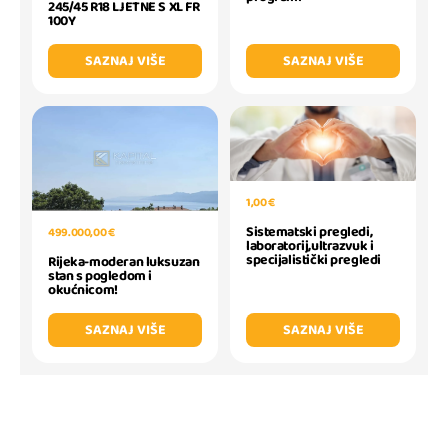
245/45 R18 LJETNE S XL FR
100Y
SAZNAJ VIŠE
SAZNAJ VIŠE
1,00 €
Sistematski pregledi,
499.000,00 €
laboratorij,ultrazvuk i
specijalistički pregledi
Rijeka-moderan luksuzan
stan s pogledom i
okućnicom!
SAZNAJ VIŠE
SAZNAJ VIŠE