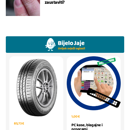
zaustaviti?
1,00 €
85,73 €
PC kase, blagajne i
programi