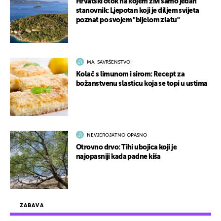
Hrvatski otok na kojem živi samo jedan
stanovnik: Ljepotan koji je diljem svijeta
poznat po svojem "bijelom zlatu"
MA, SAVRŠENSTVO!
Kolač s limunom i sirom: Recept za
božanstvenu slasticu koja se topi u ustima
NEVJEROJATNO OPASNO
Otrovno drvo: Tihi ubojica koji je
najopasniji kada padne kiša
ZABAVA