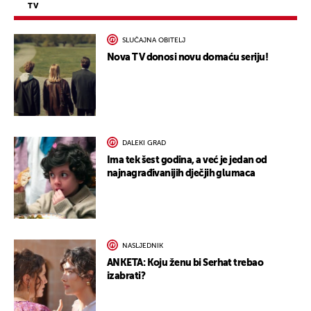
TV
SLUČAJNA OBITELJ
Nova TV donosi novu domaću seriju!
DALEKI GRAD
Ima tek šest godina, a već je jedan od
najnagrađivanijih dječjih glumaca
NASLJEDNIK
ANKETA: Koju ženu bi Serhat trebao
izabrati?