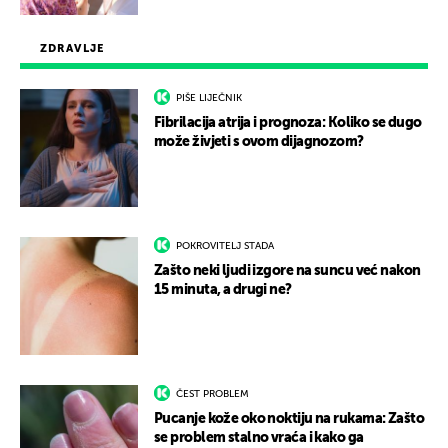
ZDRAVLJE
PIŠE LIJEČNIK
Fibrilacija atrija i prognoza: Koliko se dugo
može živjeti s ovom dijagnozom?
POKROVITELJ STADA
Zašto neki ljudi izgore na suncu već nakon
15 minuta, a drugi ne?
ČEST PROBLEM
Pucanje kože oko noktiju na rukama: Zašto
se problem stalno vraća i kako ga