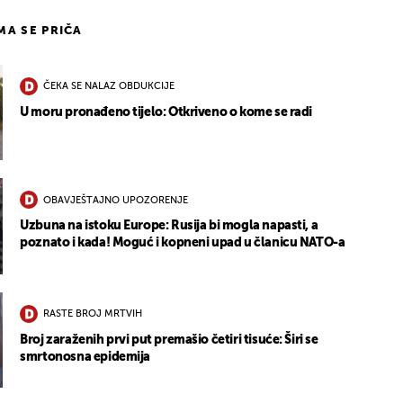
IMA SE PRIČA
ČEKA SE NALAZ OBDUKCIJE
U moru pronađeno tijelo: Otkriveno o kome se radi
OBAVJEŠTAJNO UPOZORENJE
Uzbuna na istoku Europe: Rusija bi mogla napasti, a
poznato i kada! Moguć i kopneni upad u članicu NATO-a
RASTE BROJ MRTVIH
Broj zaraženih prvi put premašio četiri tisuće: Širi se
smrtonosna epidemija