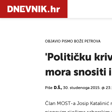
PRETRAŽIT
OBJAVIO PISMO BOŽE PETROVA
'Političku kr
mora snositi 
Piše
D.Š.,
30. studenoga 2015. @ 23
Član MOST-a Josip Katalinić n