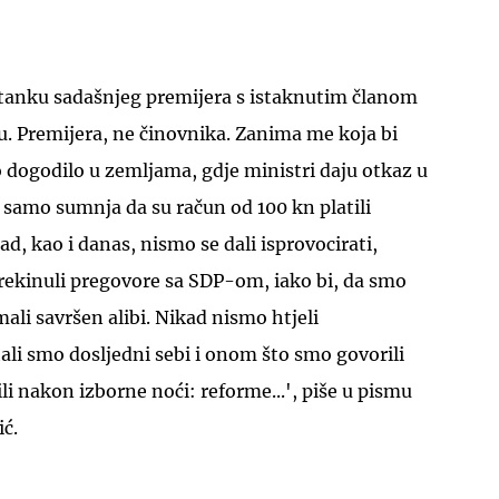
tanku sadašnjeg premijera s istaknutim članom
 Premijera, ne činovnika. Zanima me koja bi
vo dogodilo u zemljama, gdje ministri daju otkaz u
samo sumnja da su račun od 100 kn platili
, kao i danas, nismo se dali isprovocirati,
rekinuli pregovore sa SDP-om, iako bi, da smo
ali savršen alibi. Nikad nismo htjeli
ali smo dosljedni sebi i onom što smo govorili
li nakon izborne noći: reforme...', piše u pismu
ić.