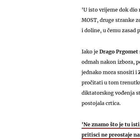
'U isto vrijeme dok di
MOST, druge stranke zo
i doline, u čemu zasad 
Iako je
Drago Prgomet
odmah nakon izbora, po
jednako mora snositi i
pročitati u tom trenut
diktatorskog vođenja s
postojala crtica.
'Ne znamo što je tu istin
pritisci ne preostaje n