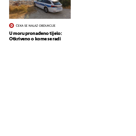
ČEKA SE NALAZ OBDUKCIJE
U moru pronađeno tijelo:
Otkriveno o kome se radi