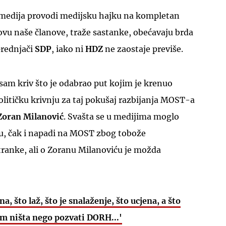
o medija provodi medijsku hajku na kompletan
vu naše članove, traže sastanke, obećavaju brda
prednjači
SDP
, iako ni
HDZ
ne zaostaje previše.
sam kriv što je odabrao put kojim je krenuo
UKLJUČITE NOTIFIKACIJE
litičku krivnju za taj pokušaj razbijanja MOST-a
Zoran Milanović
. Svašta se u medijima moglo
ku, čak i napadi na MOST zbog tobože
tranke, ali o Zoranu Milanoviću je možda
a, što laž, što je snalaženje, što ucjena, a što
am ništa nego pozvati DORH...'