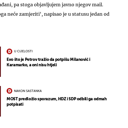
ađani, pa stoga objavljujem javno njegov mail.
a neće zamjeriti', napisao je u statusu jedan od
U CIJELOSTI
Evo što je Petrov tražio da potpišu Milanović i
Karamarko, a oni nisu htjeli
NAKON SASTANKA
MOST predložio sporazum, HDZ i SDP odbili ga odmah
potpisati