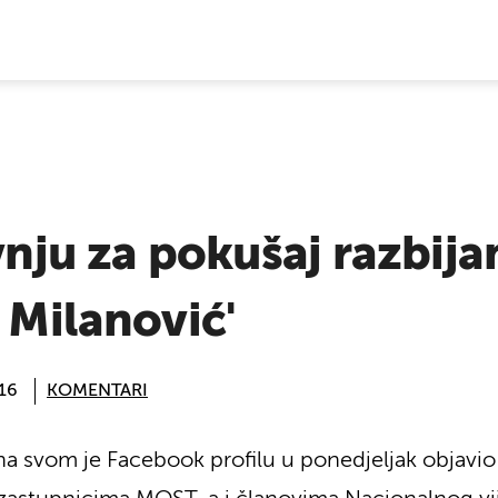
E VIJESTI
ivnju za pokušaj razbij
i Milanović'
:16
KOMENTARI
a svom je Facebook profilu u ponedjeljak objavio