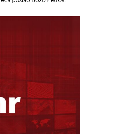
jeća poslao Božo Petrov.