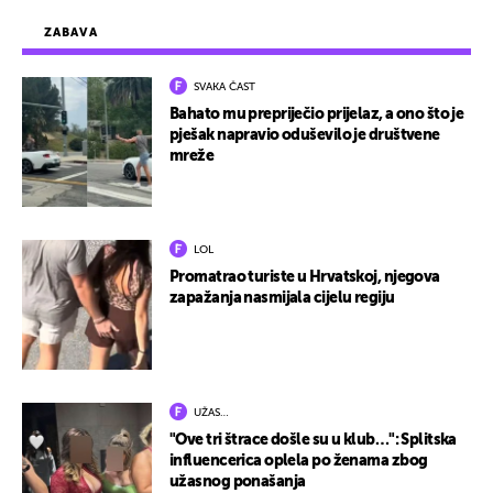
ZABAVA
SVAKA ČAST
Bahato mu prepriječio prijelaz, a ono što je
pješak napravio oduševilo je društvene
mreže
LOL
Promatrao turiste u Hrvatskoj, njegova
zapažanja nasmijala cijelu regiju
UŽAS…
"Ove tri štrace došle su u klub…": Splitska
influencerica oplela po ženama zbog
užasnog ponašanja