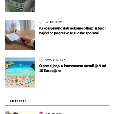
ZA POSLODAVCE
Kako ispravno dati nekome otkaz i izbjeći
najčešće pogreške te sudske sporove
KAMO BI OTIŠLI?
O preseljenju u inozemstvo razmišlja 9 od
10 Europljana
LIFESTYLE
JAKO SU SLATKI!