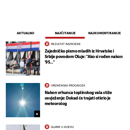
AKTUALNO
NAJČITANIJE
NAJKOMENTIRANIJE
REZULTAT RAZMJENE
Zajedničko pismo mladih iz Hrvatske i
Srbije povodom Oluje: "Ako si rođen nakon
'95..."
VREMENSKA PROGNOZA
Nakon vrhunca toplinskog vala stiže
osvježenje: Dokad će trajati otkrio je
meteorolog
ALARM U KIJEVU