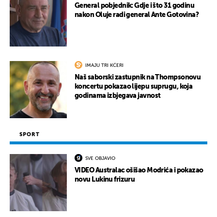
General pobjednik: Gdje i što 31 godinu
nakon Oluje radi general Ante Gotovina?
IMAJU TRI KĆERI
Naš saborski zastupnik na Thompsonovu
koncertu pokazao lijepu suprugu, koja
godinama izbjegava javnost
SPORT
SVE OBJAVIO
VIDEO Australac ošišao Modrića i pokazao
novu Lukinu frizuru