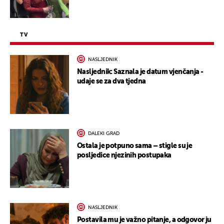
TV
NASLJEDNIK
Nasljednik: Saznala je datum vjenčanja -
udaje se za dva tjedna
DALEKI GRAD
Ostala je potpuno sama – stigle su je
posljedice njezinih postupaka
NASLJEDNIK
Postavila mu je važno pitanje, a odgovor ju