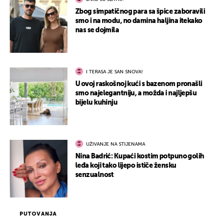
Zbog simpatičnog para sa špice zaboravili
smo i na modu, no damina haljina itekako
nas se dojmila
I TERASA JE SAN SNOVA!
U ovoj raskošnoj kući s bazenom pronašli
smo najelegantniju, a možda i najljepšu
bijelu kuhinju
UŽIVANJE NA STIJENAMA
Nina Badrić: Kupaći kostim potpuno golih
leđa koji tako lijepo ističe žensku
senzualnost
PUTOVANJA