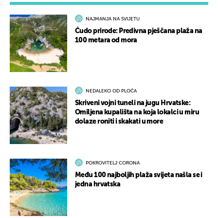
NAJMANJA NA SVIJETU
Čudo prirode: Predivna pješčana plaža na
100 metara od mora
NEDALEKO OD PLOČA
Skriveni vojni tuneli na jugu Hrvatske:
Omiljena kupališta na koja lokalci u miru
dolaze roniti i skakati u more
POKROVITELJ CORONA
Među 100 najboljih plaža svijeta našla se i
jedna hrvatska