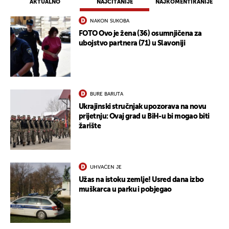
AKTUALNO
NAJČITANIJE
NAJKOMENTIRANIJE
NAKON SUKOBA
FOTO Ovo je žena (36) osumnjičena za
ubojstvo partnera (71) u Slavoniji
BURE BARUTA
Ukrajinski stručnjak upozorava na novu
prijetnju: Ovaj grad u BiH-u bi mogao biti
žarište
UHVAĆEN JE
Užas na istoku zemlje! Usred dana izbo
muškarca u parku i pobjegao