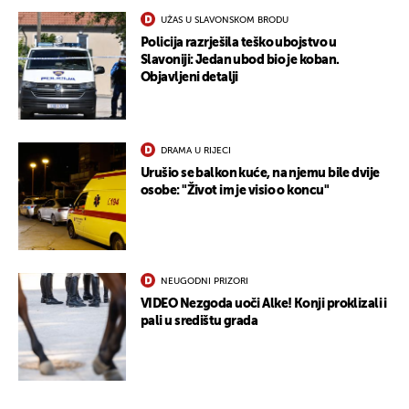
UŽAS U SLAVONSKOM BRODU
Policija razrješila teško ubojstvo u
Slavoniji: Jedan ubod bio je koban.
Objavljeni detalji
DRAMA U RIJECI
Urušio se balkon kuće, na njemu bile dvije
UKLJUČITE NOTIFIKACIJE
osobe: "Život im je visio o koncu"
NEUGODNI PRIZORI
VIDEO Nezgoda uoči Alke! Konji proklizali i
pali u središtu grada