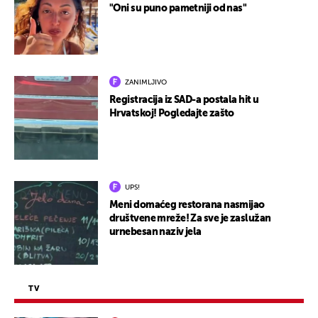
"Oni su puno pametniji od nas"
ZANIMLJIVO
Registracija iz SAD-a postala hit u
Hrvatskoj! Pogledajte zašto
UPS!
Meni domaćeg restorana nasmijao
društvene mreže! Za sve je zaslužan
urnebesan naziv jela
TV