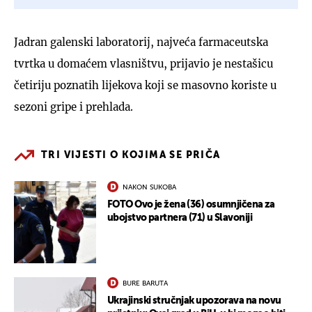
Jadran galenski laboratorij, najveća farmaceutska
tvrtka u domaćem vlasništvu, prijavio je nestašicu
četiriju poznatih lijekova koji se masovno koriste u
sezoni gripe i prehlada.
TRI VIJESTI O KOJIMA SE PRIČA
NAKON SUKOBA
FOTO Ovo je žena (36) osumnjičena za
ubojstvo partnera (71) u Slavoniji
BURE BARUTA
Ukrajinski stručnjak upozorava na novu