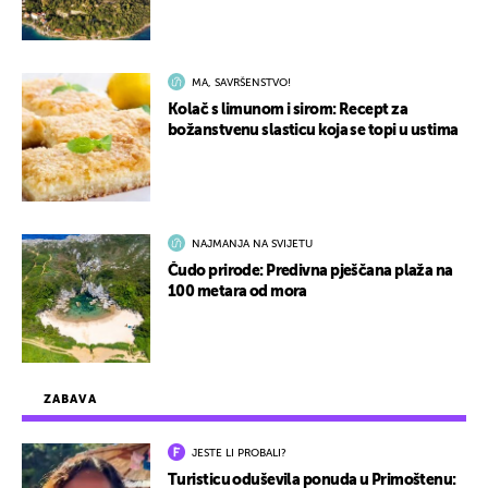
MA, SAVRŠENSTVO!
Kolač s limunom i sirom: Recept za
božanstvenu slasticu koja se topi u ustima
NAJMANJA NA SVIJETU
Čudo prirode: Predivna pješčana plaža na
100 metara od mora
ZABAVA
JESTE LI PROBALI?
Turisticu oduševila ponuda u Primoštenu: