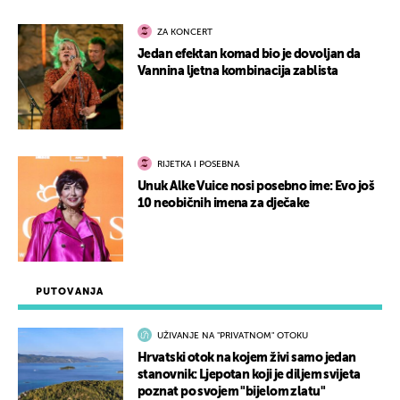
ZA KONCERT
Jedan efektan komad bio je dovoljan da
Vannina ljetna kombinacija zablista
RIJETKA I POSEBNA
Unuk Alke Vuice nosi posebno ime: Evo još
10 neobičnih imena za dječake
PUTOVANJA
UŽIVANJE NA "PRIVATNOM" OTOKU
Hrvatski otok na kojem živi samo jedan
stanovnik: Ljepotan koji je diljem svijeta
poznat po svojem "bijelom zlatu"