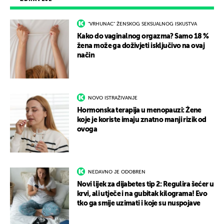
"VRHUNAC" ŽENSKOG SEKSUALNOG ISKUSTVA
Kako do vaginalnog orgazma? Samo 18 %
žena može ga doživjeti isključivo na ovaj
način
NOVO ISTRAŽIVANJE
Hormonska terapija u menopauzi: Žene
koje je koriste imaju znatno manji rizik od
ovoga
NEDAVNO JE ODOBREN
Novi lijek za dijabetes tip 2: Regulira šećer u
krvi, ali utječe i na gubitak kilograma! Evo
tko ga smije uzimati i koje su nuspojave