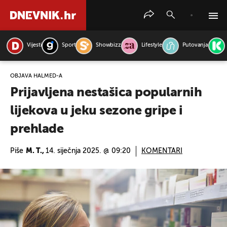
Vijesti
Sport
Showbizz
Lifestyle
Putovanja
PRETRAŽITE VIJESTI
OBJAVA HALMED-A
Prijavljena nestašica popularnih
lijekova u jeku sezone gripe i
prehlade
Piše
M. T.,
14. siječnja 2025. @ 09:20
KOMENTARI