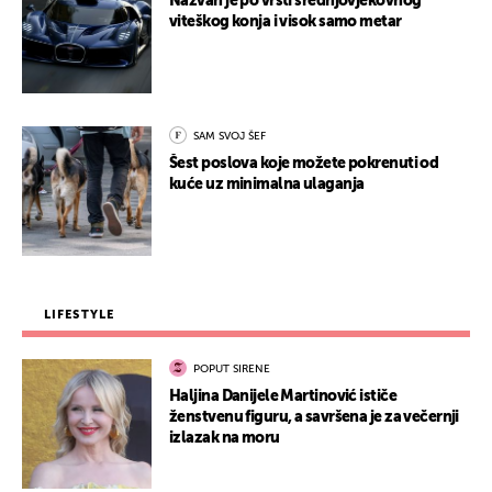
Nazvan je po vrsti srednjovjekovnog
viteškog konja i visok samo metar
SAM SVOJ ŠEF
Šest poslova koje možete pokrenuti od
kuće uz minimalna ulaganja
LIFESTYLE
POPUT SIRENE
Haljina Danijele Martinović ističe
ženstvenu figuru, a savršena je za večernji
izlazak na moru