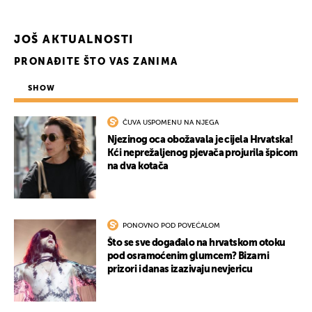
JOŠ AKTUALNOSTI
PRONAĐITE ŠTO VAS ZANIMA
SHOW
ČUVA USPOMENU NA NJEGA
Njezinog oca obožavala je cijela Hrvatska!
Kći neprežaljenog pjevača projurila špicom
na dva kotača
PONOVNO POD POVEĆALOM
Što se sve događalo na hrvatskom otoku
pod osramoćenim glumcem? Bizarni
prizori i danas izazivaju nevjericu