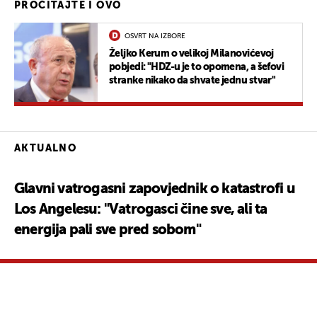
PROČITAJTE I OVO
OSVRT NA IZBORE
Željko Kerum o velikoj Milanovićevoj
pobjedi: "HDZ-u je to opomena, a šefovi
stranke nikako da shvate jednu stvar"
AKTUALNO
Glavni vatrogasni zapovjednik o katastrofi u
Los Angelesu: "Vatrogasci čine sve, ali ta
energija pali sve pred sobom"