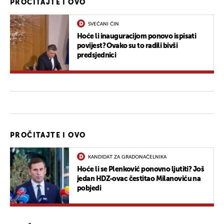
PROČITAJTE I OVO
SVEČANI ČIN
Hoće li inauguracijom ponovo ispisati
povijest? Ovako su to radili bivši
predsjednici
PROČITAJTE I OVO
KANDIDAT ZA GRADONAČELNIKA
Hoće li se Plenković ponovno ljutiti? Još
jedan HDZ-ovac čestitao Milanoviću na
pobjedi