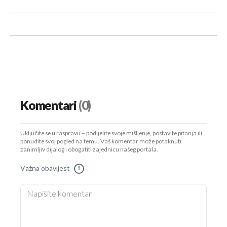
Komentari
(0)
Uključite se u raspravu – podijelite svoje mišljenje, postavite pitanja ili
ponudite svoj pogled na temu. Vaš komentar može potaknuti
zanimljiv dijalog i obogatiti zajednicu našeg portala.
Važna obavijest
!