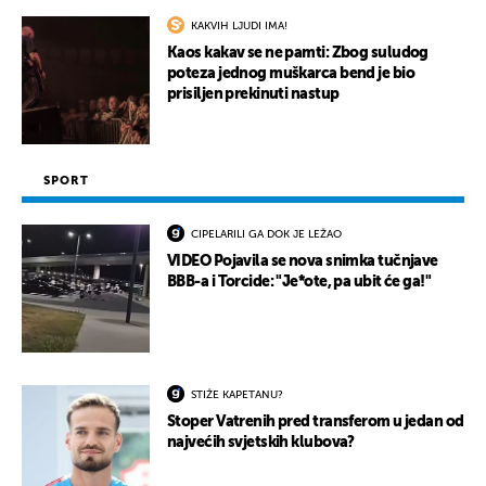
KAKVIH LJUDI IMA!
Kaos kakav se ne pamti: Zbog suludog
poteza jednog muškarca bend je bio
prisiljen prekinuti nastup
SPORT
CIPELARILI GA DOK JE LEŽAO
VIDEO Pojavila se nova snimka tučnjave
BBB-a i Torcide: "Je*ote, pa ubit će ga!"
STIŽE KAPETANU?
Stoper Vatrenih pred transferom u jedan od
najvećih svjetskih klubova?