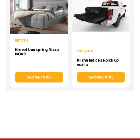
887,78 €
Krevet box spring Nizza
1.900,00 €
NOVO
Klizna ladica za pick up
vozila
SAZNAJ VIŠE
SAZNAJ VIŠE