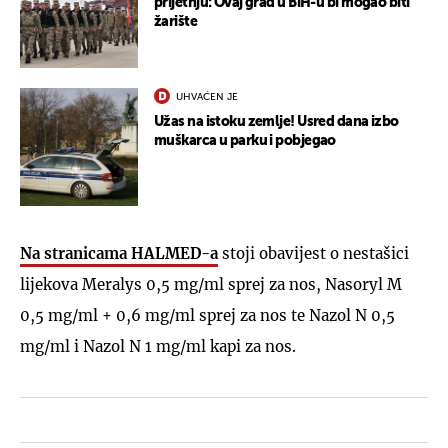
prijetnju: Ovaj grad u BiH-u bi mogao biti
žarište
UHVAĆEN JE
Užas na istoku zemlje! Usred dana izbo
muškarca u parku i pobjegao
Na stranicama HALMED-a
stoji obavijest o nestašici
lijekova Meralys 0,5 mg/ml sprej za nos, Nasoryl M
0,5 mg/ml + 0,6 mg/ml sprej za nos te Nazol N 0,5
mg/ml i Nazol N 1 mg/ml kapi za nos.