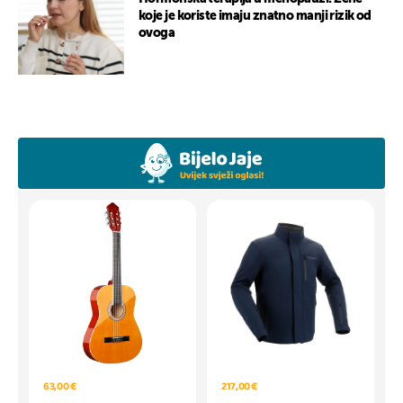
koje je koriste imaju znatno manji rizik od
ovoga
63,00 €
217,00 €