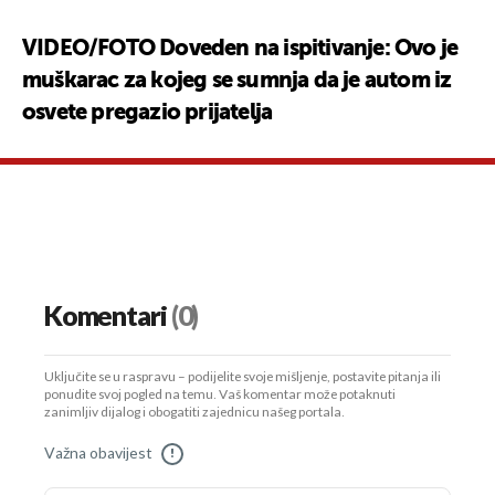
VIDEO/FOTO Doveden na ispitivanje: Ovo je
muškarac za kojeg se sumnja da je autom iz
osvete pregazio prijatelja
Komentari
(0)
Uključite se u raspravu – podijelite svoje mišljenje, postavite pitanja ili
ponudite svoj pogled na temu. Vaš komentar može potaknuti
zanimljiv dijalog i obogatiti zajednicu našeg portala.
Važna obavijest
!