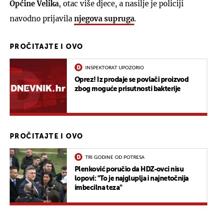
Općine Velika
, otac više djece, a nasilje je policiji
navodno prijavila
njegova supruga
.
PROČITAJTE I OVO
INSPEKTORAT UPOZORIO
Oprez! Iz prodaje se povlači proizvod
zbog moguće prisutnosti bakterije
PROČITAJTE I OVO
TRI GODINE OD POTRESA
Plenković poručio da HDZ-ovci nisu
lopovi: "To je najgluplja i najnetočnija
imbecilna teza"