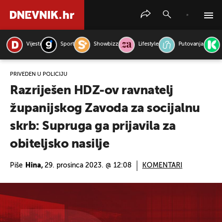
Vijesti
Sport
Showbizz
Lifestyle
Putovanja
PRETRAŽITE VIJESTI
PRIVEDEN U POLICIJU
Razriješen HDZ-ov ravnatelj
županijskog Zavoda za socijalnu
skrb: Supruga ga prijavila za
obiteljsko nasilje
Piše
Hina,
29. prosinca 2023. @ 12:08
KOMENTARI