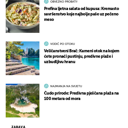
OBVEZNO PROBATI!
Prefina ljetna salata od kupusa: Kremasto
savršenstvo koje najbolje paše uz pečeno
meso
VODIČ PO OTOKU
Veličanstveni Brač: Kameni otok na kojem
ćete pronaći pustinju, predivne plaže i
uzbudljivu hranu
NAJMANJA NA SVIJETU
Čudo prirode: Predivna pješčana plaža na
100 metara od mora
ZABAVA