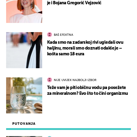
je i Bojana Gregorić Vejzović
BAŠ EFEKTNA
Kada smo na zadarskoj rivi ugledali ovu
haljinu, morali smo doznati odakle je –
košta samo 18 eura
NIJE UVIJEK NAJBOLJI IZBOR
Teže vam je piti običnu vodu pa posežete
za mineralnom? Evo što to čini organizmu
PUTOVANJA