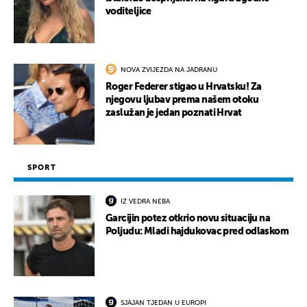
voditeljice
NOVA ZVIJEZDA NA JADRANU
Roger Federer stigao u Hrvatsku! Za
njegovu ljubav prema našem otoku
zaslužan je jedan poznati Hrvat
SPORT
IZ VEDRA NEBA
Garcijin potez otkrio novu situaciju na
Poljudu: Mladi hajdukovac pred odlaskom
SJAJAN TJEDAN U EUROPI