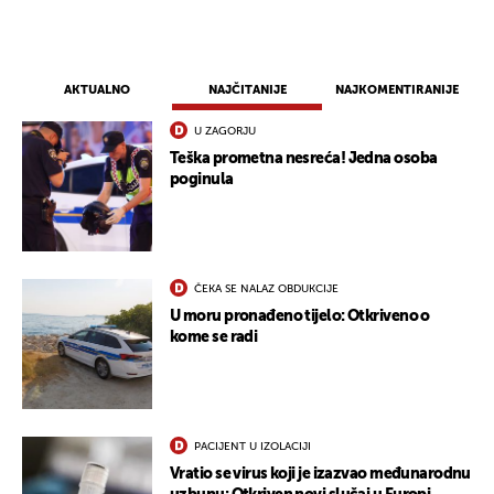
AKTUALNO
NAJČITANIJE
NAJKOMENTIRANIJE
U ZAGORJU
Teška prometna nesreća! Jedna osoba
poginula
ČEKA SE NALAZ OBDUKCIJE
U moru pronađeno tijelo: Otkriveno o
kome se radi
PACIJENT U IZOLACIJI
Vratio se virus koji je izazvao međunarodnu