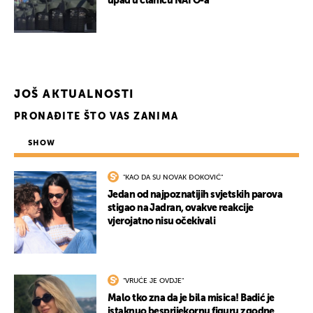
upad u članicu NATO-a
JOŠ AKTUALNOSTI
PRONAĐITE ŠTO VAS ZANIMA
SHOW
"KAO DA SU NOVAK ĐOKOVIĆ"
Jedan od najpoznatijih svjetskih parova
stigao na Jadran, ovakve reakcije
vjerojatno nisu očekivali
"VRUĆE JE OVDJE"
Malo tko zna da je bila misica! Badić je
istaknuo besprijekornu figuru zgodne