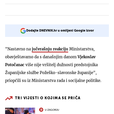
Dodajte DNEVNIK.hr u omiljeni Google izvor
"Nastavno na
jučerašnju reakciju
Ministarstva,
obavještavamo da s današnjim danom
Vjekoslav
Potočanac
više nije vršitelj dužnosti predstojnika
Županijske službe Požeško-slavonske županije",
priopćili su iz Ministarstva rada i socijalne politike.
TRI VIJESTI O KOJIMA SE PRIČA
U ZAGORJU