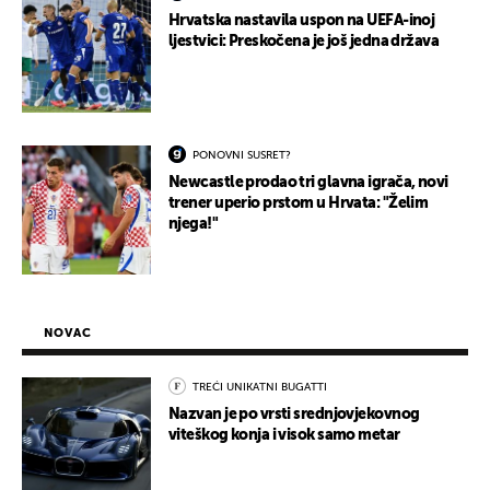
Hrvatska nastavila uspon na UEFA-inoj
ljestvici: Preskočena je još jedna država
PONOVNI SUSRET?
Newcastle prodao tri glavna igrača, novi
trener uperio prstom u Hrvata: "Želim
njega!"
NOVAC
TREĆI UNIKATNI BUGATTI
Nazvan je po vrsti srednjovjekovnog
viteškog konja i visok samo metar