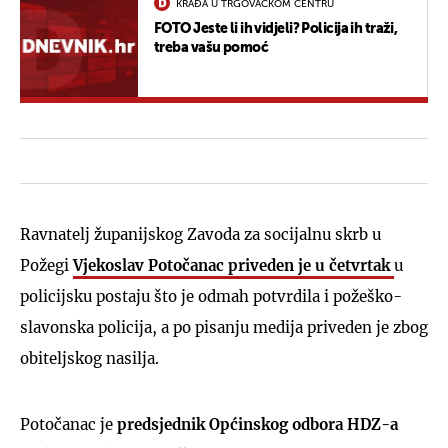
KRAĐA U TRGOVAČKOM CENTRU
FOTO Jeste li ih vidjeli? Policija ih traži,
treba vašu pomoć
Ravnatelj županijskog Zavoda za socijalnu skrb u
Požegi
Vjekoslav Potočanac priveden je u četvrtak
u
policijsku postaju što je odmah potvrdila i požeško-
slavonska policija, a po pisanju medija priveden je zbog
obiteljskog nasilja.
Potočanac je
predsjednik Općinskog odbora HDZ-a