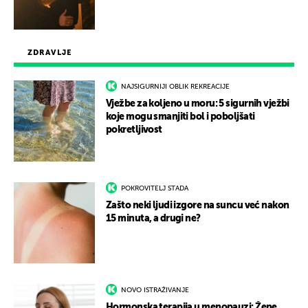
ZDRAVLJE
NAJSIGURNIJI OBLIK REKREACIJE
Vježbe za koljeno u moru: 5 sigurnih vježbi
koje mogu smanjiti bol i poboljšati
pokretljivost
POKROVITELJ STADA
Zašto neki ljudi izgore na suncu već nakon
15 minuta, a drugi ne?
NOVO ISTRAŽIVANJE
Hormonska terapija u menopauzi: Žene