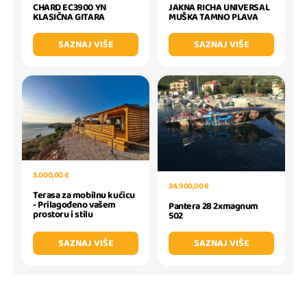
CHARD EC3900 YN
JAKNA RICHA UNIVERSAL
KLASIČNA GITARA
MUŠKA TAMNO PLAVA
SAZNAJ VIŠE
SAZNAJ VIŠE
5.000,00 €
34.900,00 €
Terasa za mobilnu kućicu
- Prilagođeno vašem
Pantera 28 2xmagnum
prostoru i stilu
502
SAZNAJ VIŠE
SAZNAJ VIŠE