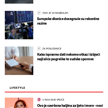
OVO JE 10 NAJBOLJIH
Europske dionice dosegnule su rekordne
razine
ZA POSLODAVCE
Kako ispravno dati nekome otkaz i izbjeći
najčešće pogreške te sudske sporove
LIFESTYLE
U NOJ NIJE VRUĆE
Ovo je savršena haljina za ljeto i more - nosi