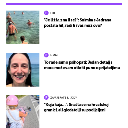
LOL
"Je li živ, zna li se?": Snimka s Jadrana
postala hit, radi li i vaš muž ovo?
HMM…
To rade samo psihopati: Jedan detalj s
mora može vam otkriti puno o prijateljima
ZAMJERATE LI JOJ?
"Koja kuja…": Snašla se na hrvatskoj
granici, ali gledatelji su podijeljeni