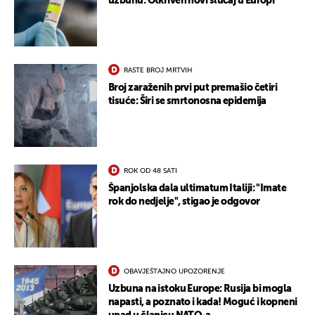
uzbunu: Otkriven novi slučaj u Europi
RASTE BROJ MRTVIH
Broj zaraženih prvi put premašio četiri
tisuće: Širi se smrtonosna epidemija
ROK OD 48 SATI
UKLJUČITE NOTIFIKACIJE
Španjolska dala ultimatum Italiji: "Imate
rok do nedjelje", stigao je odgovor
OBAVJEŠTAJNO UPOZORENJE
Uzbuna na istoku Europe: Rusija bi mogla
napasti, a poznato i kada! Moguć i kopneni