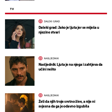
TV
DALEKI GRAD
Daleki grad: Jako je ljuta jer se miješa u
njezine stvari
NASLJEDNIK
Nasljednik: Ljuta je na njega i zahtjeva da
učini nešto
NASLJEDNIK
Želi da njih troje sretno žive, a nije ni
svjesna da ga je odavno izgubila