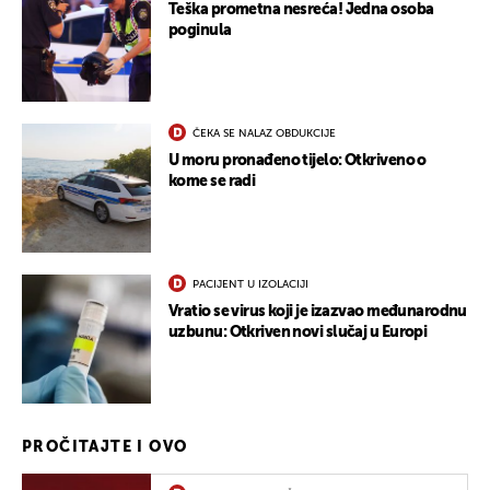
Teška prometna nesreća! Jedna osoba
poginula
ČEKA SE NALAZ OBDUKCIJE
U moru pronađeno tijelo: Otkriveno o
kome se radi
PACIJENT U IZOLACIJI
Vratio se virus koji je izazvao međunarodnu
uzbunu: Otkriven novi slučaj u Europi
PROČITAJTE I OVO