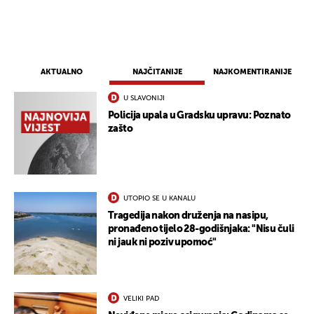
AKTUALNO
NAJČITANIJE
NAJKOMENTIRANIJE
U SLAVONIJI
Policija upala u Gradsku upravu: Poznato
zašto
UTOPIO SE U KANALU
Tragedija nakon druženja na nasipu,
pronađeno tijelo 28-godišnjaka: "Nisu čuli
ni jauk ni poziv upomoć"
VELIKI PAD