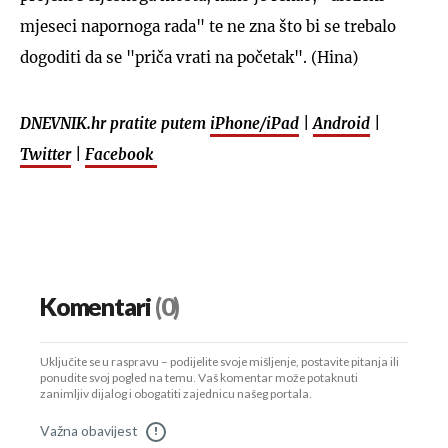
mjeseci napornoga rada" te ne zna što bi se trebalo
dogoditi da se "priča vrati na početak". (Hina)
DNEVNIK.hr pratite putem
iPhone/iPad
|
Android
|
Twitter
|
Facebook
Komentari
(0)
Uključite se u raspravu – podijelite svoje mišljenje, postavite pitanja ili
ponudite svoj pogled na temu. Vaš komentar može potaknuti
zanimljiv dijalog i obogatiti zajednicu našeg portala.
Važna obavijest
!