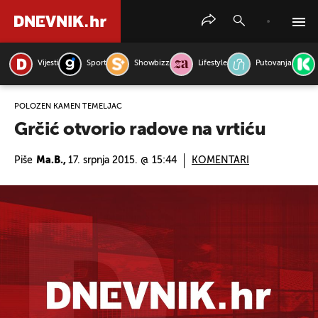
Vijesti
Sport
Showbizz
Lifestyle
Putovanja
PRETRAŽITE VIJESTI
POLOŽEN KAMEN TEMELJAC
Grčić otvorio radove na vrtiću
Piše
Ma.B.,
17. srpnja 2015. @ 15:44
KOMENTARI