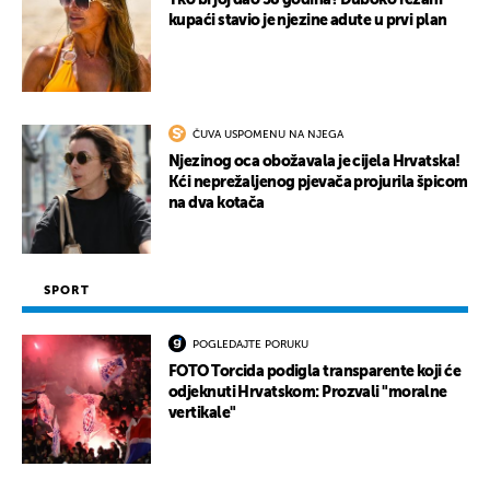
Tko bi joj dao 58 godina? Duboko rezani
kupaći stavio je njezine adute u prvi plan
ČUVA USPOMENU NA NJEGA
Njezinog oca obožavala je cijela Hrvatska!
Kći neprežaljenog pjevača projurila špicom
na dva kotača
SPORT
POGLEDAJTE PORUKU
FOTO Torcida podigla transparente koji će
odjeknuti Hrvatskom: Prozvali "moralne
vertikale"