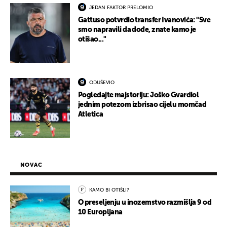
JEDAN FAKTOR PRELOMIO
Gattuso potvrdio transfer Ivanovića: "Sve
smo napravili da dođe, znate kamo je
otišao..."
ODUŠEVIO
Pogledajte majstoriju: Joško Gvardiol
jednim potezom izbrisao cijelu momčad
Atletica
NOVAC
KAMO BI OTIŠLI?
O preseljenju u inozemstvo razmišlja 9 od
10 Europljana