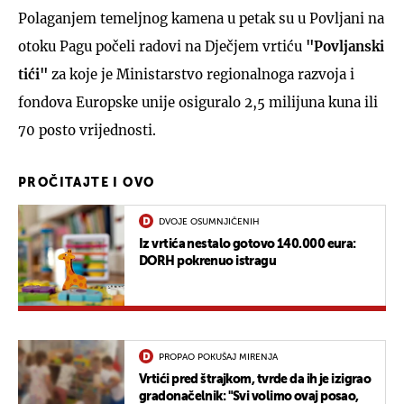
Polaganjem temeljnog kamena u petak su u Povljani na
otoku Pagu počeli radovi na Dječjem vrtiću
"Povljanski
tići"
za koje je Ministarstvo regionalnoga razvoja i
fondova Europske unije osiguralo 2,5 milijuna kuna ili
70 posto vrijednosti.
PROČITAJTE I OVO
DVOJE OSUMNJIČENIH
Iz vrtića nestalo gotovo 140.000 eura:
DORH pokrenuo istragu
PROPAO POKUŠAJ MIRENJA
Vrtići pred štrajkom, tvrde da ih je izigrao
gradonačelnik: "Svi volimo ovaj posao,