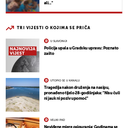
ali..."
TRI VIJESTI O KOJIMA SE PRIČA
U SLAVONIJI
Policija upala u Gradsku upravu: Poznato
zašto
UTOPIO SE U KANALU
Tragedija nakon druženja na nasipu,
pronađeno tijelo 28-godišnjaka: "Nisu čuli
ni jauk ni poziv upomoć"
VELIKI PAD
Neviđene mjere osiguranja: Godinama se