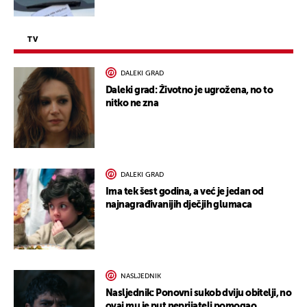
TV
DALEKI GRAD
Daleki grad: Životno je ugrožena, no to
nitko ne zna
DALEKI GRAD
Ima tek šest godina, a već je jedan od
najnagrađivanijih dječjih glumaca
NASLJEDNIK
Nasljednik: Ponovni sukob dviju obitelji, no
ovaj mu je put neprijatelj pomogao