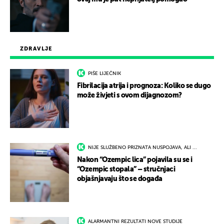
ZDRAVLJE
PIŠE LIJEČNIK
Fibrilacija atrija i prognoza: Koliko se dugo
može živjeti s ovom dijagnozom?
NIJE SLUŽBENO PRIZNATA NUSPOJAVA, ALI ...
Nakon “Ozempic lica” pojavila su se i
“Ozempic stopala” – stručnjaci
objašnjavaju što se događa
ALARMANTNI REZULTATI NOVE STUDIJE