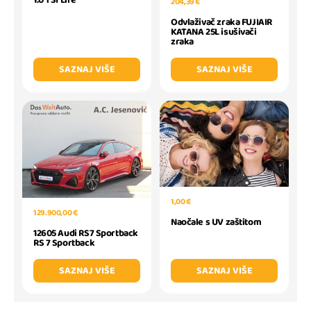
204,39 €
Odvlaživač zraka FUJIAIR
KATANA 25L isušivači
zraka
SAZNAJ VIŠE
SAZNAJ VIŠE
1,00 €
129.900,00 €
Naočale s UV zaštitom
12605 Audi RS7 Sportback
RS 7 Sportback
SAZNAJ VIŠE
SAZNAJ VIŠE