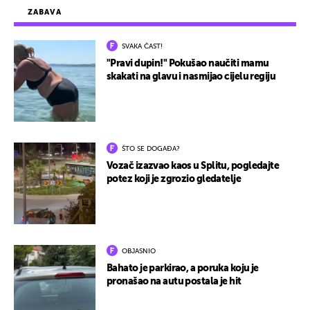
ZABAVA
SVAKA ČAST!
"Pravi dupin!" Pokušao naučiti mamu
skakati na glavu i nasmijao cijelu regiju
ŠTO SE DOGAĐA?
Vozač izazvao kaos u Splitu, pogledajte
potez koji je zgrozio gledatelje
OBJASNIO
Bahato je parkirao, a poruka koju je
pronašao na autu postala je hit