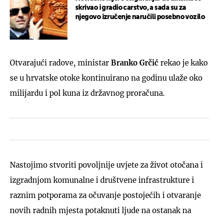
skrivao i gradio carstvo, a sada su za
njegovo izručenje naručili posebno vozilo
Otvarajući radove, ministar
Branko Grčić
rekao je kako
se u hrvatske otoke kontinuirano na godinu ulaže oko
milijardu i pol kuna iz državnog proračuna.
Nastojimo stvoriti povoljnije uvjete za život otočana i
izgradnjom komunalne i društvene infrastrukture i
raznim potporama za očuvanje postojećih i otvaranje
novih radnih mjesta potaknuti ljude na ostanak na