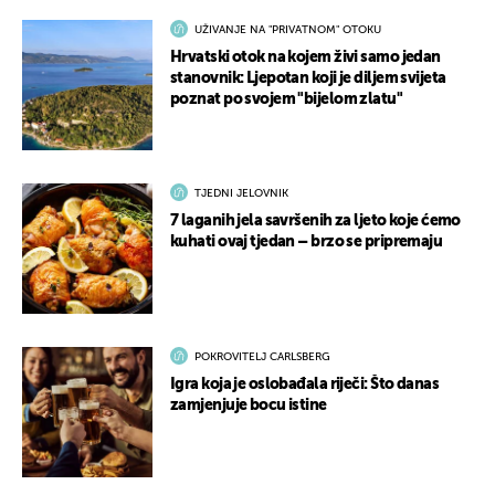
UŽIVANJE NA "PRIVATNOM" OTOKU
Hrvatski otok na kojem živi samo jedan
stanovnik: Ljepotan koji je diljem svijeta
poznat po svojem "bijelom zlatu"
TJEDNI JELOVNIK
7 laganih jela savršenih za ljeto koje ćemo
kuhati ovaj tjedan – brzo se pripremaju
POKROVITELJ CARLSBERG
Igra koja je oslobađala riječi: Što danas
zamjenjuje bocu istine