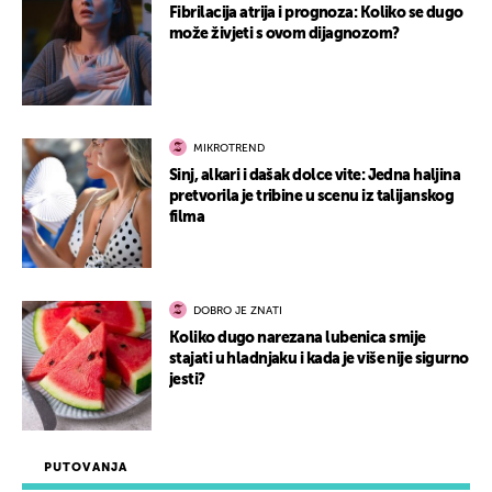
Fibrilacija atrija i prognoza: Koliko se dugo
može živjeti s ovom dijagnozom?
MIKROTREND
Sinj, alkari i dašak dolce vite: Jedna haljina
pretvorila je tribine u scenu iz talijanskog
filma
DOBRO JE ZNATI
Koliko dugo narezana lubenica smije
stajati u hladnjaku i kada je više nije sigurno
jesti?
PUTOVANJA