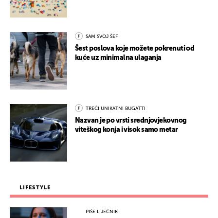
SAM SVOJ ŠEF
Šest poslova koje možete pokrenuti od
kuće uz minimalna ulaganja
TREĆI UNIKATNI BUGATTI
Nazvan je po vrsti srednjovjekovnog
viteškog konja i visok samo metar
LIFESTYLE
PIŠE LIJEČNIK