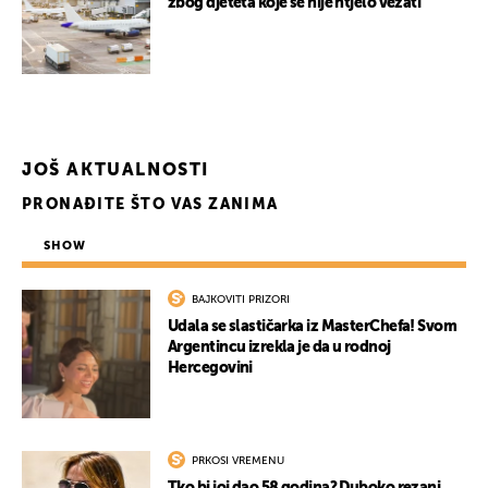
zbog djeteta koje se nije htjelo vezati
JOŠ AKTUALNOSTI
PRONAĐITE ŠTO VAS ZANIMA
SHOW
BAJKOVITI PRIZORI
Udala se slastičarka iz MasterChefa! Svom
Argentincu izrekla je da u rodnoj
Hercegovini
PRKOSI VREMENU