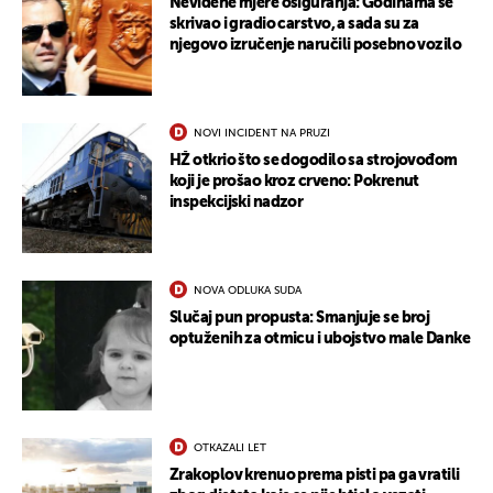
Neviđene mjere osiguranja: Godinama se
skrivao i gradio carstvo, a sada su za
njegovo izručenje naručili posebno vozilo
UKLJUČITE NOTIFIKACIJE
NOVI INCIDENT NA PRUZI
HŽ otkrio što se dogodilo sa strojovođom
koji je prošao kroz crveno: Pokrenut
inspekcijski nadzor
NOVA ODLUKA SUDA
Slučaj pun propusta: Smanjuje se broj
optuženih za otmicu i ubojstvo male Danke
OTKAZALI LET
Zrakoplov krenuo prema pisti pa ga vratili