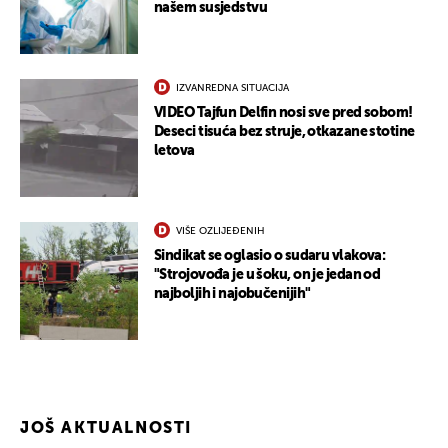
našem susjedstvu
IZVANREDNA SITUACIJA
VIDEO Tajfun Delfin nosi sve pred sobom!
Deseci tisuća bez struje, otkazane stotine
letova
VIŠE OZLIJEĐENIH
Sindikat se oglasio o sudaru vlakova:
"Strojovođa je u šoku, on je jedan od
najboljih i najobučenijih"
JOŠ AKTUALNOSTI
UKLJUČITE NOTIFIKACIJE