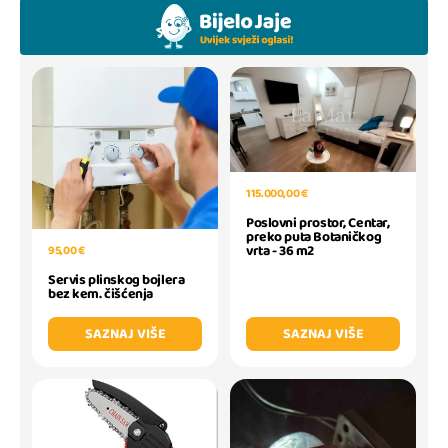
115.000,00 €
Poslovni prostor, Centar,
preko puta Botaničkog
vrta - 36 m2
95,00 €
Servis plinskog bojlera
bez kem. čišćenja
SAZNAJ VIŠE
SAZNAJ VIŠE