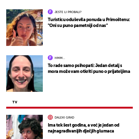
JESTE LI PROBALI?
Turisticu oduševila ponuda u Primoštenu:
"Oni su puno pametniji od nas"
HMM…
To rade samo psihopati: Jedan detalj s
mora može vam otkriti puno o prijateljima
TV
DALEKI GRAD
Ima tek šest godina, a već je jedan od
najnagrađivanijih dječjih glumaca