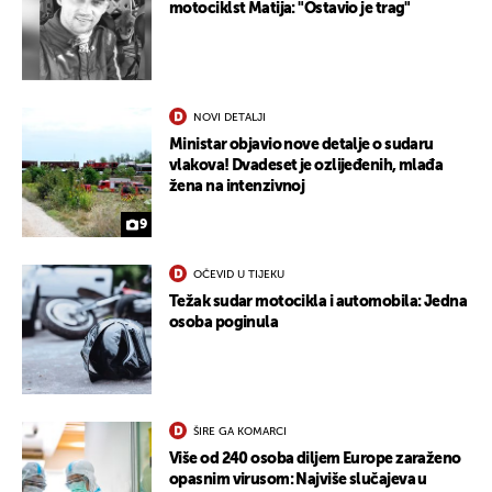
motociklst Matija: "Ostavio je trag"
NOVI DETALJI
Ministar objavio nove detalje o sudaru
vlakova! Dvadeset je ozlijeđenih, mlađa
žena na intenzivnoj
9
OČEVID U TIJEKU
Težak sudar motocikla i automobila: Jedna
osoba poginula
ŠIRE GA KOMARCI
Više od 240 osoba diljem Europe zaraženo
opasnim virusom: Najviše slučajeva u