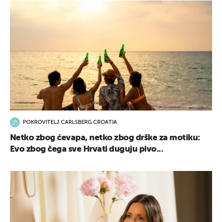
POKROVITELJ CARLSBERG CROATIA
Netko zbog ćevapa, netko zbog drške za motiku:
Evo zbog čega sve Hrvati duguju pivo...