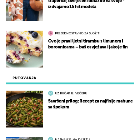
traperice, ove jeseni dolazite na svoje -
izdvajamo 15 hit modela
PREJEDNOSTAVNO ZA SLOŽITI
Ovo je pravi ljetni tiramisu s limunom i
borovnicama – baš osvježava i jako je fin
PUTOVANJA
UZ RUČAK ILI VEČERU
Savršeni prilog: Recept za najfinije mahune
sa špekom
NAJMANJA NA SVIJETU