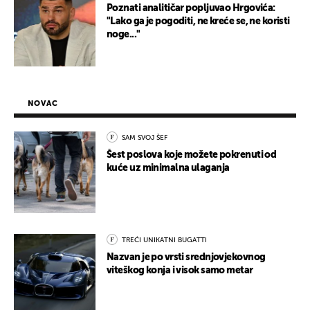
Poznati analitičar popljuvao Hrgovića:
"Lako ga je pogoditi, ne kreće se, ne koristi
noge..."
NOVAC
SAM SVOJ ŠEF
Šest poslova koje možete pokrenuti od
kuće uz minimalna ulaganja
TREĆI UNIKATNI BUGATTI
Nazvan je po vrsti srednjovjekovnog
viteškog konja i visok samo metar