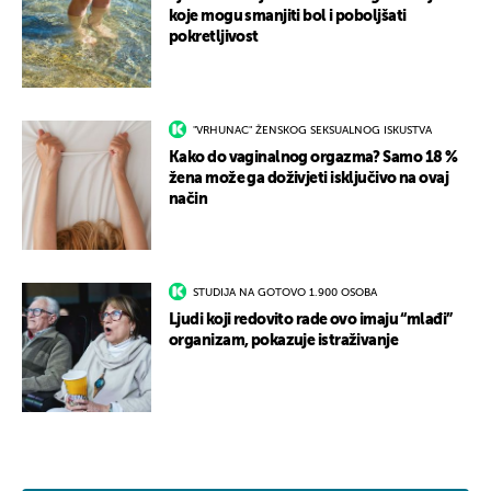
koje mogu smanjiti bol i poboljšati
pokretljivost
"VRHUNAC" ŽENSKOG SEKSUALNOG ISKUSTVA
Kako do vaginalnog orgazma? Samo 18 %
žena može ga doživjeti isključivo na ovaj
način
STUDIJA NA GOTOVO 1.900 OSOBA
Ljudi koji redovito rade ovo imaju “mlađi”
organizam, pokazuje istraživanje