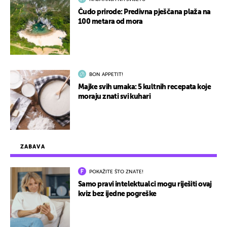
Čudo prirode: Predivna pješčana plaža na
100 metara od mora
BON APPETIT!
Majke svih umaka: 5 kultnih recepata koje
moraju znati svi kuhari
ZABAVA
POKAŽITE ŠTO ZNATE!
Samo pravi intelektualci mogu riješiti ovaj
kviz bez ijedne pogreške