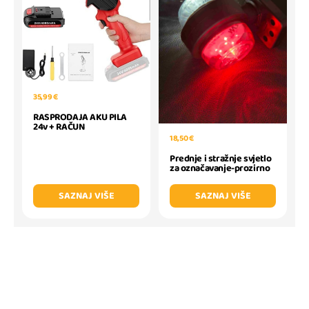
35,99 €
RASPRODAJA AKU PILA
24v + RAČUN
18,50 €
Prednje i stražnje svjetlo
za označavanje-prozirno
SAZNAJ VIŠE
SAZNAJ VIŠE