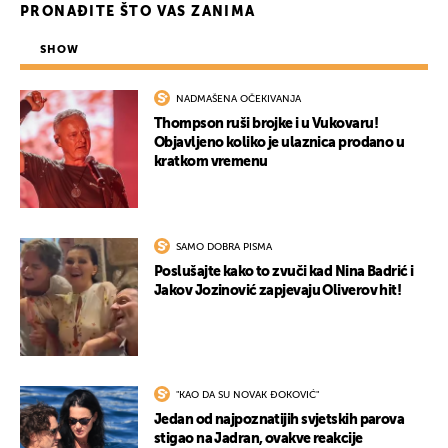
PRONAĐITE ŠTO VAS ZANIMA
SHOW
NADMAŠENA OČEKIVANJA
Thompson ruši brojke i u Vukovaru!
Objavljeno koliko je ulaznica prodano u
kratkom vremenu
SAMO DOBRA PISMA
Poslušajte kako to zvuči kad Nina Badrić i
Jakov Jozinović zapjevaju Oliverov hit!
"KAO DA SU NOVAK ĐOKOVIĆ"
Jedan od najpoznatijih svjetskih parova
stigao na Jadran, ovakve reakcije