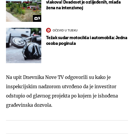
vlakova! Dvadeset je ozlijeđenih, mlađa
žena na intenzivnoj
9
OČEVID U TIJEKU
Težak sudar motocikla i automobila: Jedna
osoba poginula
Na upit Dnevnika Nove TV odgovorili su kako je
inspekcijskim nadzorom utvrđeno da je investitor
odstupio od glavnog projekta po kojem je ishođena
građevinska dozvola.