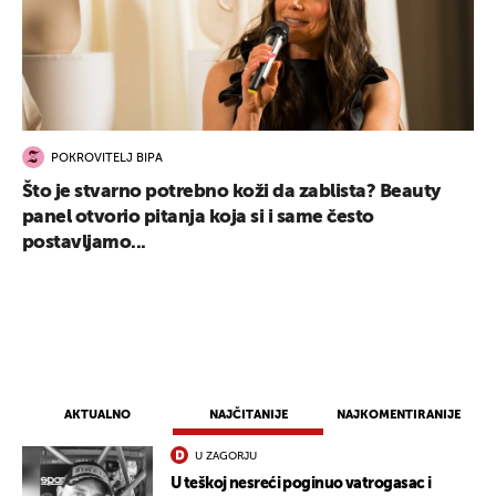
POKROVITELJ BIPA
Što je stvarno potrebno koži da zablista? Beauty
panel otvorio pitanja koja si i same često
postavljamo...
AKTUALNO
NAJČITANIJE
NAJKOMENTIRANIJE
U ZAGORJU
U teškoj nesreći poginuo vatrogasac i