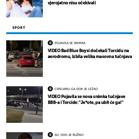
vjerojatno nisu očekivali
SPORT
POJAVILA SE SNIMKA
VIDEO Bad Blue Boysi dočekali Torcidu na
aerodromu, izbila velika masovna tučnjava
CIPELARILI GA DOK JE LEŽAO
VIDEO Pojavila se nova snimka tučnjave
BBB-a i Torcide: "Je*ote, pa ubit će ga!"
AU, OVO JE RUŽNO