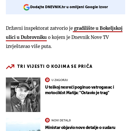
Dodajte DNEVNIK.hr u omiljeni Google izvor
Državni inspektorat zatvorio je
gradilište u Bokeljskoj
ulici u Dubrovniku
o kojem je Dnevnik Nove TV
izvještavao više puta.
TRI VIJESTI O KOJIMA SE PRIČA
U ZAGORJU
U teškoj nesreći poginuo vatrogasac i
motociklst Matija: "Ostavio je trag"
NOVI DETALJI
Ministar objavio nove detalje o sudaru