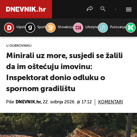
Vijesti
Sport
Showbizz
Lifestyle
Putovanja
PRETRAŽITE VIJESTI
U DUBROVNIKU
Minirali uz more, susjedi se žalili
da im oštećuju imovinu:
Inspektorat donio odluku o
spornom gradilištu
Piše
DNEVNIK.hr,
22. svibnja 2026. @ 17:12
KOMENTARI