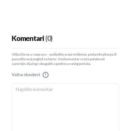
Komentari
(0)
Uključite se u raspravu – podijelite svoje mišljenje, postavite pitanja ili
ponudite svoj pogled na temu. Vaš komentar može potaknuti
zanimljiv dijalog i obogatiti zajednicu našeg portala.
Važna obavijest
!