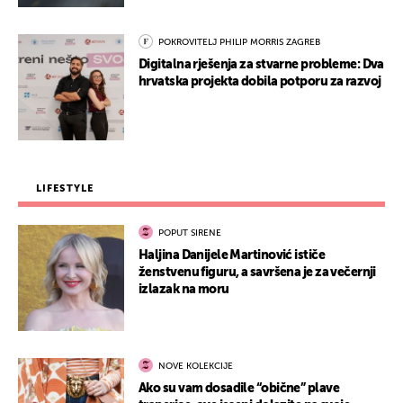
POKROVITELJ PHILIP MORRIS ZAGREB
Digitalna rješenja za stvarne probleme: Dva
hrvatska projekta dobila potporu za razvoj
LIFESTYLE
POPUT SIRENE
Haljina Danijele Martinović ističe
ženstvenu figuru, a savršena je za večernji
izlazak na moru
NOVE KOLEKCIJE
Ako su vam dosadile “obične” plave