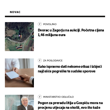
NOVAC
POVOLJNO
Dvorac u Zagorju na aukciji. Početna cijena
1,46 milijuna eura
ZA POSLODAVCE
Kako ispravno dati nekome otkaz i izbjeći
najčešće pogreške te sudske sporove
MINISTARSTVO ODLUČILO
Pogon za preradu litija u Gospiću mora na
procjenu utjecaja na okoliš, evo što kaže