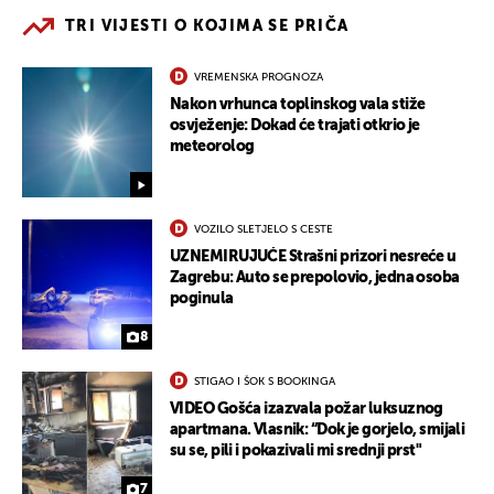
TRI VIJESTI O KOJIMA SE PRIČA
VREMENSKA PROGNOZA
Nakon vrhunca toplinskog vala stiže
osvježenje: Dokad će trajati otkrio je
meteorolog
VOZILO SLETJELO S CESTE
UZNEMIRUJUĆE Strašni prizori nesreće u
Zagrebu: Auto se prepolovio, jedna osoba
poginula
8
STIGAO I ŠOK S BOOKINGA
VIDEO Gošća izazvala požar luksuznog
apartmana. Vlasnik: “Dok je gorjelo, smijali
su se, pili i pokazivali mi srednji prst"
7