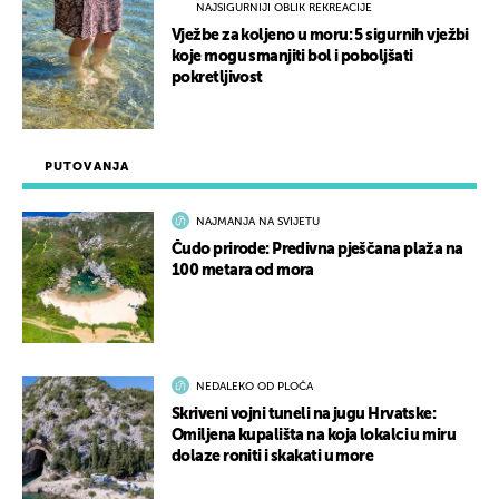
NAJSIGURNIJI OBLIK REKREACIJE
Vježbe za koljeno u moru: 5 sigurnih vježbi
koje mogu smanjiti bol i poboljšati
pokretljivost
PUTOVANJA
NAJMANJA NA SVIJETU
Čudo prirode: Predivna pješčana plaža na
100 metara od mora
NEDALEKO OD PLOČA
Skriveni vojni tuneli na jugu Hrvatske:
Omiljena kupališta na koja lokalci u miru
dolaze roniti i skakati u more