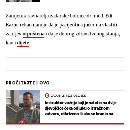
Zamjenik ravnatelja zadarske bolnice dr. med.
Edi
Karuc
rekao nam je da je pacijentica jučer na vlastiti
zahtjev
otpuštena
i da je dobrog zdravstvenog stanja,
kao i
dijete
.
PROČITAJTE I OVO
ZADOBILE TEŽE OZLJEDE
Instruktor vožnje koji je naletio na dvije
djevojčice čeka odluku o istražnom
zatvoru, otkriveno i kako se branio na
ispitivanju