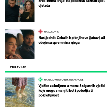
Sreći nema kraja! Napokon su saznali spol
djeteta
NASLJEDNIK
Nasljednik: Čeka ih ispit njihove ljubavi, ali
oboje su spremni na njega
ZDRAVLJE
NAJSIGURNIJI OBLIK REKREACIJE
Vježbe za koljeno u moru: 5 sigurnih vježbi
koje mogu smanjiti bol i poboljšati
pokretljivost