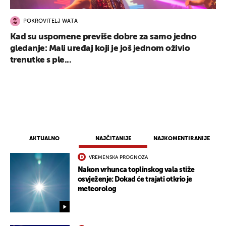
POKROVITELJ WATA
Kad su uspomene previše dobre za samo jedno
gledanje: Mali uređaj koji je još jednom oživio
trenutke s ple...
AKTUALNO
NAJČITANIJE
NAJKOMENTIRANIJE
VREMENSKA PROGNOZA
Nakon vrhunca toplinskog vala stiže
osvježenje: Dokad će trajati otkrio je
meteorolog