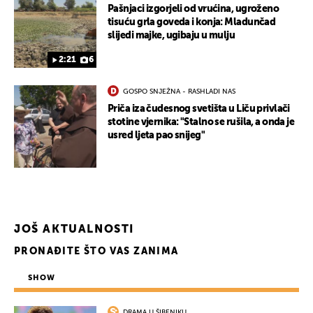
Pašnjaci izgorjeli od vrućina, ugroženo
tisuću grla goveda i konja: Mladunčad
slijedi majke, ugibaju u mulju
2:21
6
GOSPO SNJEŽNA - RASHLADI NAS
Priča iza čudesnog svetišta u Liču privlači
stotine vjernika: "Stalno se rušila, a onda je
usred ljeta pao snijeg"
JOŠ AKTUALNOSTI
PRONAĐITE ŠTO VAS ZANIMA
UKLJUČITE NOTIFIKACIJE
SHOW
DRAMA U ŠIBENIKU