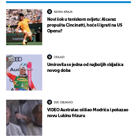
NEMA KRAJA
Novi šok u teniskom svijetu: Alcaraz
propušta Cincinatti, hoće li igrati na US
Openu?
ODLAZI
Umirovila se jedna od najboljih skijašica
novog doba
SVE OBJAVIO
VIDEO Australac ošišao Modrića i pokazao
novu Lukinu frizuru