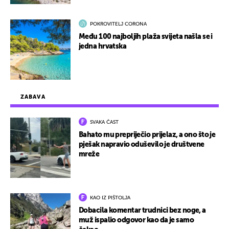
POKROVITELJ CORONA
Među 100 najboljih plaža svijeta našla se i
jedna hrvatska
ZABAVA
SVAKA ČAST
Bahato mu prepriječio prijelaz, a ono što je
pješak napravio oduševilo je društvene
mreže
KAO IZ PIŠTOLJA
Dobacila komentar trudnici bez noge, a
muž ispalio odgovor kao da je samo