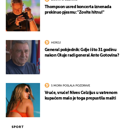
Thompson usred koncerta iznenada
prekinuo pjesmu: "Zovite hitnu!"
HEROJ
General pobjednik: Gdje i što 31 godinu
nakon Oluje radi general Ante Gotovina?
S MORA POSLALA POZDRAVE
Vruće, vruće! Nives Celzijus u vatrenom
kupaćem malo je toga prepustila mašti
SPORT