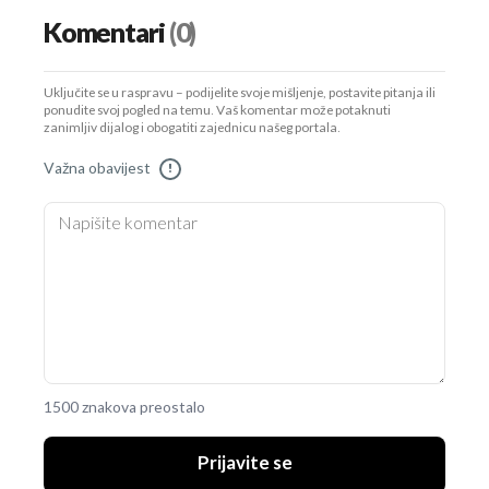
Komentari
(0)
Uključite se u raspravu – podijelite svoje mišljenje, postavite pitanja ili
ponudite svoj pogled na temu. Vaš komentar može potaknuti
zanimljiv dijalog i obogatiti zajednicu našeg portala.
Važna obavijest
!
1500 znakova preostalo
Prijavite se