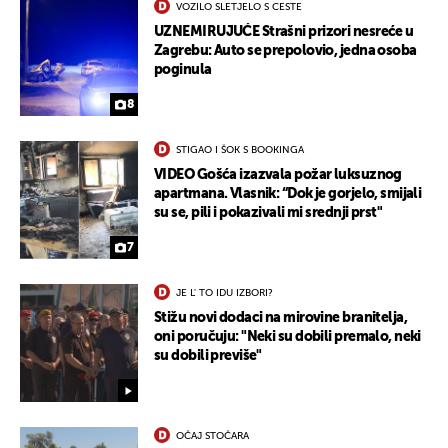
VOZILO SLETJELO S CESTE
UZNEMIRUJUĆE Strašni prizori nesreće u
Zagrebu: Auto se prepolovio, jedna osoba
poginula
8
STIGAO I ŠOK S BOOKINGA
VIDEO Gošća izazvala požar luksuznog
apartmana. Vlasnik: “Dok je gorjelo, smijali
su se, pili i pokazivali mi srednji prst"
7
JE L' TO IDU IZBORI?
Stižu novi dodaci na mirovine branitelja,
oni poručuju: "Neki su dobili premalo, neki
su dobili previše"
OČAJ STOČARA