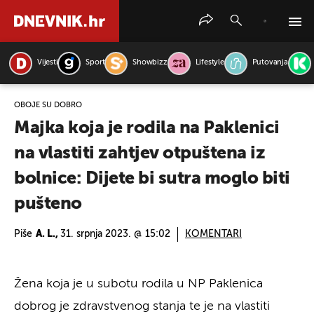
Vijesti
Sport
Showbizz
Lifestyle
Putovanja
PRETRAŽITE VIJESTI
OBOJE SU DOBRO
Majka koja je rodila na Paklenici
na vlastiti zahtjev otpuštena iz
bolnice: Dijete bi sutra moglo biti
pušteno
Piše
A. L.,
31. srpnja 2023. @ 15:02
KOMENTARI
Žena koja je u subotu rodila u NP Paklenica
dobrog je zdravstvenog stanja te je na vlastiti