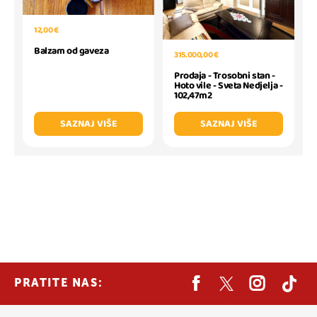
12,00 €
Balzam od gaveza
315.000,00 €
Prodaja - Trosobni stan -
Hoto vile - Sveta Nedjelja -
102,47m2
SAZNAJ VIŠE
SAZNAJ VIŠE
PRATITE NAS: