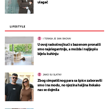
ulagač
LIFESTYLE
I TERASA JE SAN SNOVA!
U ovoj raskošnoj kući s bazenom pronašli
smo najelegantniju, a možda i najljepšu
bijelu kuhinju
JAKO SU SLATKI!
Zbog simpatičnog para sa špice zaboravili
smo i na modu, no njezina haljina itekako
nas se dojmila