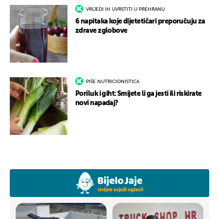
VRIJEDI IH UVRSTITI U PREHRANU
6 napitaka koje dijetetičari preporučuju za
zdrave zglobove
PIŠE NUTRICIONISTICA
Poriluk i giht: Smijete li ga jesti ili riskirate
novi napadaj?