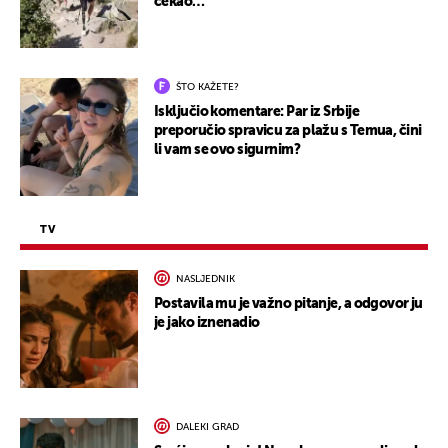
čekao…
ŠTO KAŽETE?
Isključio komentare: Par iz Srbije
preporučio spravicu za plažu s Temua, čini
li vam se ovo sigurnim?
TV
NASLJEDNIK
Postavila mu je važno pitanje, a odgovor ju
je jako iznenadio
DALEKI GRAD