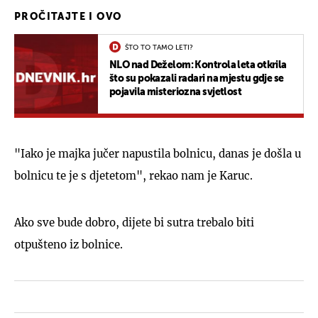
PROČITAJTE I OVO
ŠTO TO TAMO LETI?
NLO nad Deželom: Kontrola leta otkrila
što su pokazali radari na mjestu gdje se
pojavila misteriozna svjetlost
"Iako je majka jučer napustila bolnicu, danas je došla u
bolnicu te je s djetetom", rekao nam je Karuc.
Ako sve bude dobro, dijete bi sutra trebalo biti
otpušteno iz bolnice.