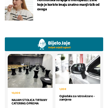
Hormonska terapija u menopauzi: Žene
koje je koriste imaju znatno manji rizik od
ovoga
1,00 €
10,00 €
Ogledala za retrovizore -
zamjena
NAJAM STOLICA TIFFANY
CATERING OPREMA