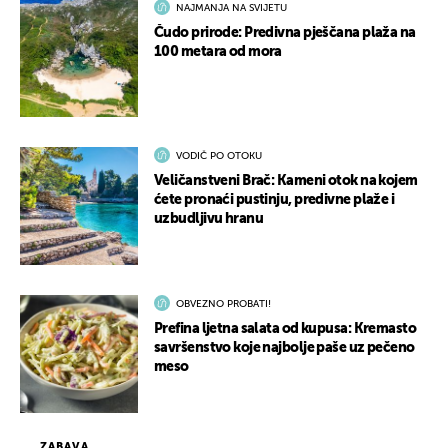
NAJMANJA NA SVIJETU
Čudo prirode: Predivna pješčana plaža na
100 metara od mora
VODIČ PO OTOKU
Veličanstveni Brač: Kameni otok na kojem
ćete pronaći pustinju, predivne plaže i
uzbudljivu hranu
OBVEZNO PROBATI!
Prefina ljetna salata od kupusa: Kremasto
savršenstvo koje najbolje paše uz pečeno
meso
ZABAVA