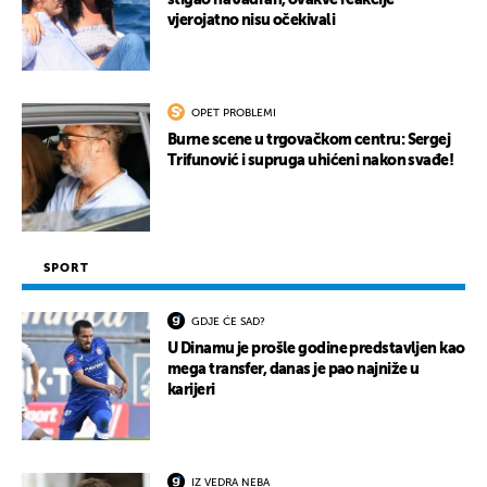
stigao na Jadran, ovakve reakcije
vjerojatno nisu očekivali
OPET PROBLEMI
Burne scene u trgovačkom centru: Sergej
Trifunović i supruga uhićeni nakon svađe!
SPORT
GDJE ĆE SAD?
U Dinamu je prošle godine predstavljen kao
mega transfer, danas je pao najniže u
karijeri
IZ VEDRA NEBA