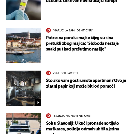
uzbunu: Otkriven novi slučaj u Europi
"NARUČILA SAM IDENTIČNU"
Potresna poruka majke čijeg su sina
pretukli zbog majice: "Sloboda nestaje
svaki put kad prešutimo nasilje"
VRIJEDNI SAVJETI
Što ako vam gosti unište apartman? Ovo je
zlatni papir koji može biti od pomoći
SUMNJA NA NASILNU SMRT
Šok u Slavoniji: U kući pronađeno tijelo
muškarca, policija odmah uhitila jednu