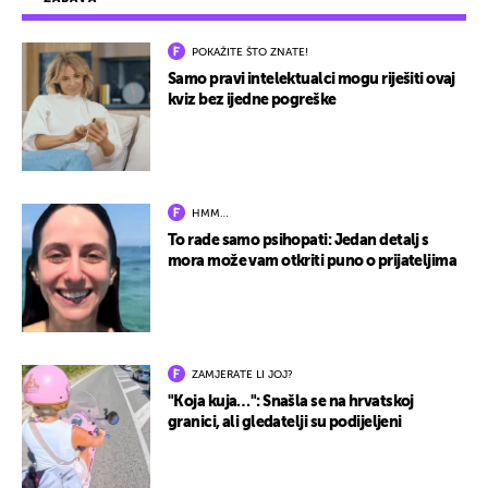
POKAŽITE ŠTO ZNATE!
Samo pravi intelektualci mogu riješiti ovaj
kviz bez ijedne pogreške
HMM…
To rade samo psihopati: Jedan detalj s
mora može vam otkriti puno o prijateljima
ZAMJERATE LI JOJ?
"Koja kuja…": Snašla se na hrvatskoj
granici, ali gledatelji su podijeljeni