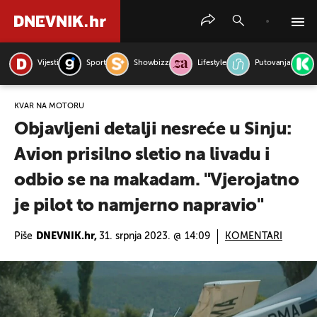
Vijesti
Sport
Showbizz
Lifestyle
Putovanja
PRETRAŽITE VIJESTI
KVAR NA MOTORU
Objavljeni detalji nesreće u Sinju:
Avion prisilno sletio na livadu i
odbio se na makadam. "Vjerojatno
je pilot to namjerno napravio"
Piše
DNEVNIK.hr,
31. srpnja 2023. @ 14:09
KOMENTARI