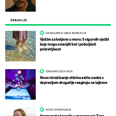
ZDRAVLJE
NAJSIGURNIJI OBLIK REKREACIJE
Vježbe za koljeno u moru: 5 sigurnih vježbi
koje mogu smanjiti bol i poboljšati
pokretljivost
IZNENAĐUJUĆA VEZA
Novo istraživanje otkriva zašto osobe s
depresijom drugačije reagiraju na lajkove
NOVO ISTRAŽIVANJE