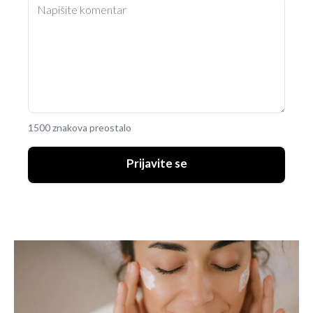
1500 znakova preostalo
Prijavite se