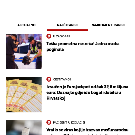
AKTUALNO
NAJČITANIJE
NAJKOMENTIRANIJE
U ZAGORJU
Teška prometna nesreća! Jedna osoba
poginula
ČESTITAMO!
Izvučen je Eurojackpot od čak 32,6 milijuna
eura: Doznajte gdje idu bogati dobitci u
Hrvatskoj
PACIJENT U IZOLACIJI
Vratio se virus koji je izazvao međunarodnu