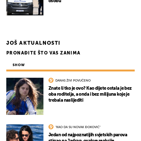
osobu
UKLJUČITE NOTIFIKACIJE
JOŠ AKTUALNOSTI
PRONAĐITE ŠTO VAS ZANIMA
SHOW
DANAS ŽIVI POVUČENO
Znate li tko je ovo? Kao dijete ostala je bez
oba roditelja, a onda i bez milijuna koje je
trebala naslijediti
"KAO DA SU NOVAK ĐOKOVIĆ"
Jedan od najpoznatijih svjetskih parova