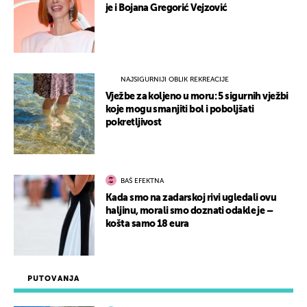
je i Bojana Gregorić Vejzović
NAJSIGURNIJI OBLIK REKREACIJE
Vježbe za koljeno u moru: 5 sigurnih vježbi
koje mogu smanjiti bol i poboljšati
pokretljivost
BAŠ EFEKTNA
Kada smo na zadarskoj rivi ugledali ovu
haljinu, morali smo doznati odakle je –
košta samo 18 eura
PUTOVANJA