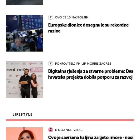
OVO JE 10 NAJBOLJIH
Europske dionice dosegnule su rekordne
razine
POKROVITELJ PHILIP MORRIS ZAGREB
Digitalna rješenja za stvarne probleme: Dva
hrvatska projekta dobila potporu za razvoj
LIFESTYLE
U NOJ NIJE VRUĆE
Ovo je savršena haljina za ljeto i more - nosi