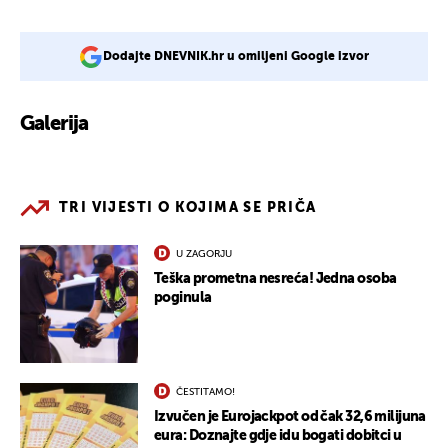
Dodajte DNEVNIK.hr u omiljeni Google izvor
Galerija
1
TRI VIJESTI O KOJIMA SE PRIČA
U ZAGORJU
Teška prometna nesreća! Jedna osoba
poginula
ČESTITAMO!
Izvučen je Eurojackpot od čak 32,6 milijuna
eura: Doznajte gdje idu bogati dobitci u