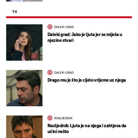
TV
DALEKI GRAD
Daleki grad: Jako je ljuta jer se miješa u
njezine stvari
DALEKI GRAD
Drago mu je što je cijelo vrijeme uz njega
NASLJEDNIK
Nasljednik: Ljuta je na njega i zahtjeva da
učini nešto