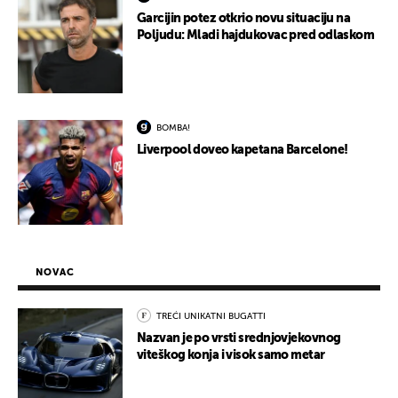
Garcijin potez otkrio novu situaciju na
Poljudu: Mladi hajdukovac pred odlaskom
BOMBA!
Liverpool doveo kapetana Barcelone!
NOVAC
TREĆI UNIKATNI BUGATTI
Nazvan je po vrsti srednjovjekovnog
viteškog konja i visok samo metar