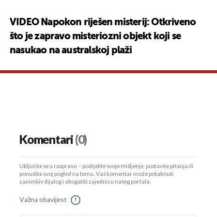
VIDEO Napokon riješen misterij: Otkriveno
što je zapravo misteriozni objekt koji se
nasukao na australskoj plaži
Komentari
(0)
Uključite se u raspravu – podijelite svoje mišljenje, postavite pitanja ili
ponudite svoj pogled na temu. Vaš komentar može potaknuti
zanimljiv dijalog i obogatiti zajednicu našeg portala.
Važna obavijest
!