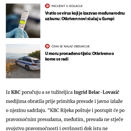
PACIJENT U IZOLACIJI
Vratio se virus koji je izazvao međunarodnu
uzbunu: Otkriven novi slučaj u Europi
ČEKA SE NALAZ OBDUKCIJE
U moru pronađeno tijelo: Otkriveno o
kome se radi
Iz
KBC
poručuju a se tužiteljica
Ingrid Belac-Lovasić
medijima obratila prije primitka presude i javno izlaže
o njezinu sadržaju. "KBC Rijeka poštuje i postupit će po
pravomoćnim presudama, međutim, presuda ne stječe
svojstvo pravomoćnosti i ovršnosti dok istu ne