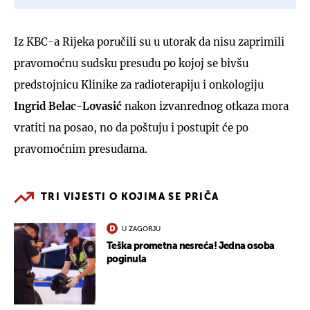
Iz KBC-a Rijeka poručili su u utorak da nisu zaprimili
pravomoćnu sudsku presudu po kojoj se bivšu
predstojnicu Klinike za radioterapiju i onkologiju
Ingrid Belac-Lovasić
nakon izvanrednog otkaza mora
vratiti na posao, no da poštuju i postupit će po
pravomoćnim presudama.
TRI VIJESTI O KOJIMA SE PRIČA
U ZAGORJU
Teška prometna nesreća! Jedna osoba
poginula