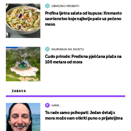
OBVEZNO PROBATI!
Prefina ljetna salata od kupusa: Kremasto
savršenstvo koje najbolje paše uz pečeno
meso
NAJMANJA NA SVIJETU
Čudo prirode: Predivna pješčana plaža na
100 metara od mora
ZABAVA
HMM…
To rade samo psihopati: Jedan detalj s
mora može vam otkriti puno o prijateljima