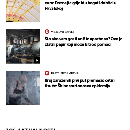
eura: Doznajte gdje idu bogati dobitci u
UKLJUČITE NOTIFIKACIJE
Hrvatskoj
VRIJEDNI SAVJETI
Što ako vam gosti unište apartman? Ovo je
zlatni papir koji može biti od pomoći
RASTE BROJ MRTVIH
Broj zaraženih prvi put premašio četiri
tisuće: Širi se smrtonosna epidemija