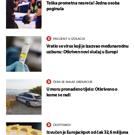
Teška prometna nesreća! Jedna osoba
poginula
PACIJENT U IZOLACIJI
Vratio se virus koji je izazvao međunarodnu
uzbunu: Otkriven novi slučaj u Europi
ČEKA SE NALAZ OBDUKCIJE
U moru pronađeno tijelo: Otkriveno o
kome se radi
ČESTITAMO!
Izvučen je Eurojackpot od čak 32,6 milijuna