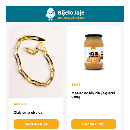
8,50 €
Maslac od kikirikija glatki
900g
640,00 €
Zlatna narukvica
SAZNAJ VIŠE
SAZNAJ VIŠE