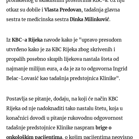
pronađenog u skladišnim prostorima KBC-a. Uz nju
otkaz su dobile i
Vlasta Predovan
, tadašnja glavna
sestra te medicinska sestra
Dinka Milinković
.
Iz
KBC-a Rijeka
navode kako je "upravo presudom
utvrđeno kako je za KBC Rijeka zbog skrivenih i
propalih posebno skupih lijekova nastala šteta od
najmanje milijun eura, a da je za to odgovorna Ingrid
Belac-Lovasić kao tadašnja predstojnica Klinike".
Postavlja se pitanje, dodaju, na koji će način KBC
Rijeka od nje nadoknaditi tako nastalu štetu, koja u
konačnici dovodi u pitanje rukovodnu odgovornost
tadašnje predstojnice Klinike naspram
brige o
onkološkim pacijentima
, o kojim pacijentima neovisno