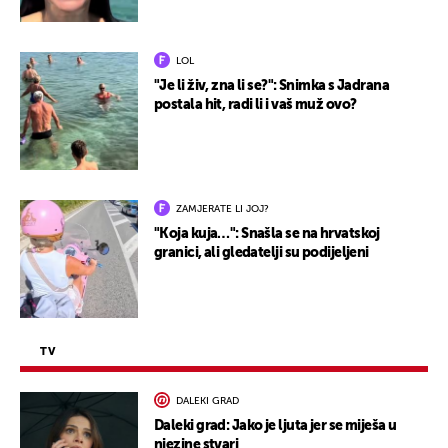
LOL
"Je li živ, zna li se?": Snimka s Jadrana
postala hit, radi li i vaš muž ovo?
ZAMJERATE LI JOJ?
"Koja kuja…": Snašla se na hrvatskoj
granici, ali gledatelji su podijeljeni
TV
DALEKI GRAD
Daleki grad: Jako je ljuta jer se miješa u
njezine stvari