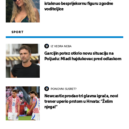
istaknuo besprijekornu figuru zgodne
voditeljice
SPORT
IZ VEDRA NEBA
Garcijin potez otkrio novu situaciju na
Poljudu: Mladi hajdukovac pred odlaskom
PONOVNI SUSRET?
Newcastle prodao tri glavna igrača, novi
trener uperio prstom u Hrvata: "Želim
njega!"