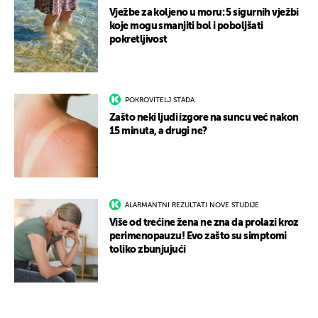
Vježbe za koljeno u moru: 5 sigurnih vježbi
koje mogu smanjiti bol i poboljšati
pokretljivost
POKROVITELJ STADA
Zašto neki ljudi izgore na suncu već nakon
15 minuta, a drugi ne?
ALARMANTNI REZULTATI NOVE STUDIJE
Više od trećine žena ne zna da prolazi kroz
perimenopauzu! Evo zašto su simptomi
toliko zbunjujući