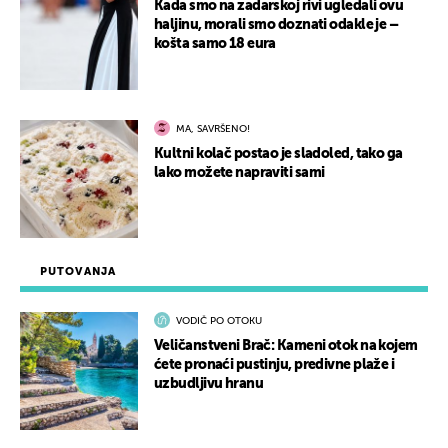
Kada smo na zadarskoj rivi ugledali ovu
haljinu, morali smo doznati odakle je –
košta samo 18 eura
MA, SAVRŠENO!
Kultni kolač postao je sladoled, tako ga
lako možete napraviti sami
PUTOVANJA
VODIČ PO OTOKU
Veličanstveni Brač: Kameni otok na kojem
ćete pronaći pustinju, predivne plaže i
uzbudljivu hranu