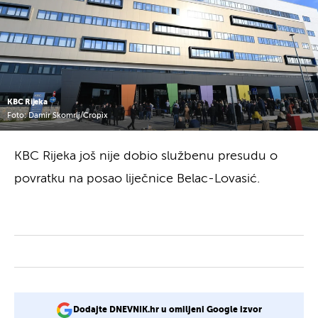
KBC Rijeka
Foto: Damir Skomrlj/Cropix
KBC Rijeka još nije dobio službenu presudu o
povratku na posao liječnice Belac-Lovasić.
Dodajte DNEVNIK.hr u omiljeni Google izvor