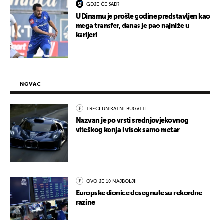
GDJE ĆE SAD?
U Dinamu je prošle godine predstavljen kao
mega transfer, danas je pao najniže u
karijeri
NOVAC
TREĆI UNIKATNI BUGATTI
Nazvan je po vrsti srednjovjekovnog
viteškog konja i visok samo metar
OVO JE 10 NAJBOLJIH
Europske dionice dosegnule su rekordne
razine