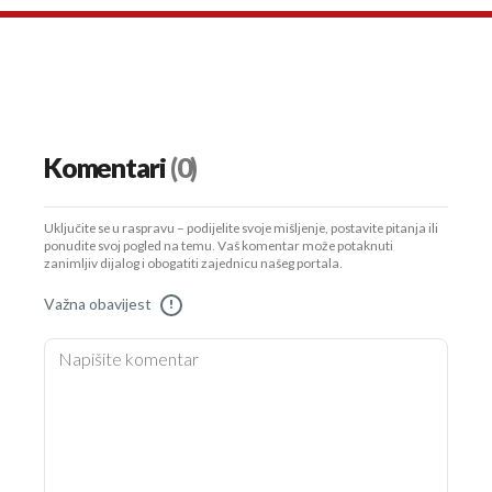
Komentari
(0)
Uključite se u raspravu – podijelite svoje mišljenje, postavite pitanja ili
ponudite svoj pogled na temu. Vaš komentar može potaknuti
zanimljiv dijalog i obogatiti zajednicu našeg portala.
Važna obavijest
!