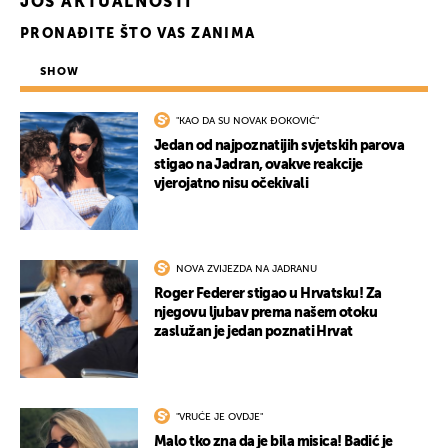
JOŠ AKTUALNOSTI
PRONAĐITE ŠTO VAS ZANIMA
SHOW
"KAO DA SU NOVAK ĐOKOVIĆ"
Jedan od najpoznatijih svjetskih parova
stigao na Jadran, ovakve reakcije
vjerojatno nisu očekivali
NOVA ZVIJEZDA NA JADRANU
Roger Federer stigao u Hrvatsku! Za
njegovu ljubav prema našem otoku
zaslužan je jedan poznati Hrvat
"VRUĆE JE OVDJE"
Malo tko zna da je bila misica! Badić je