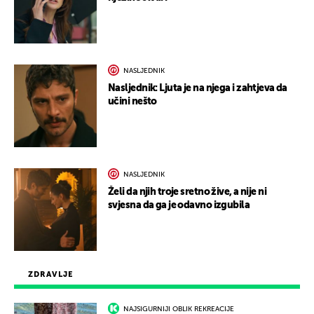
NASLJEDNIK
Nasljednik: Ljuta je na njega i zahtjeva da
učini nešto
NASLJEDNIK
Želi da njih troje sretno žive, a nije ni
svjesna da ga je odavno izgubila
ZDRAVLJE
NAJSIGURNIJI OBLIK REKREACIJE