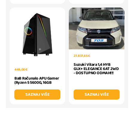
27.837,65 €
Suzuki Vitara 1,4 HYB
GLX+ ELEGANCE 6AT 2WD
449,00 €
- DOSTUPNO ODMAH!!!
BaB Računalo APU Gamer
(Ryzen 5 5600G, 16GB
SAZNAJ VIŠE
SAZNAJ VIŠE