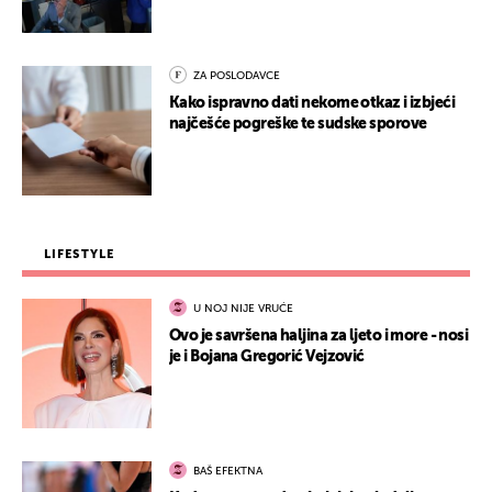
ZA POSLODAVCE
Kako ispravno dati nekome otkaz i izbjeći
najčešće pogreške te sudske sporove
LIFESTYLE
U NOJ NIJE VRUĆE
Ovo je savršena haljina za ljeto i more - nosi
je i Bojana Gregorić Vejzović
BAŠ EFEKTNA