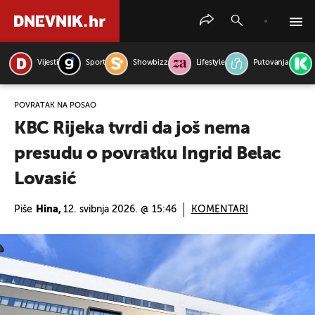
Vijesti
Sport
Showbizz
Lifestyle
Putovanja
PRETRAŽITE VIJESTI
POVRATAK NA POSAO
KBC Rijeka tvrdi da još nema
presudu o povratku Ingrid Belac
Lovasić
Piše
Hina,
12. svibnja 2026. @ 15:46
KOMENTARI