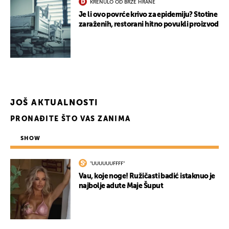
KRENULO OD BRZE HRANE
Je li ovo povrće krivo za epidemiju? Stotine
zaraženih, restorani hitno povukli proizvod
JOŠ AKTUALNOSTI
PRONAĐITE ŠTO VAS ZANIMA
SHOW
"UUUUUUFFFF"
Vau, koje noge! Ružičasti badić istaknuo je
najbolje adute Maje Šuput