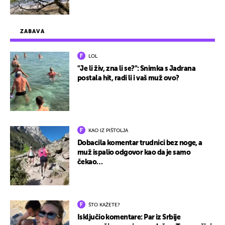
ZABAVA
LOL
"Je li živ, zna li se?": Snimka s Jadrana
postala hit, radi li i vaš muž ovo?
KAO IZ PIŠTOLJA
Dobacila komentar trudnici bez noge, a
muž ispalio odgovor kao da je samo
čekao…
ŠTO KAŽETE?
Isključio komentare: Par iz Srbije