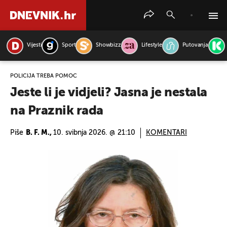
Vijesti
Sport
Showbizz
Lifestyle
Putovanja
PRETRAŽITE VIJESTI
POLICIJA TREBA POMOĆ
Jeste li je vidjeli? Jasna je nestala
na Praznik rada
Piše
B. F. M.,
10. svibnja 2026. @ 21:10
KOMENTARI