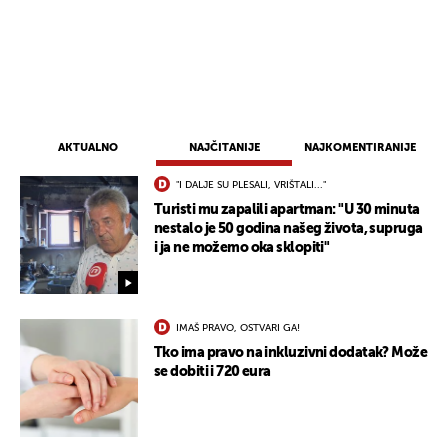
AKTUALNO
NAJČITANIJE
NAJKOMENTIRANIJE
"I DALJE SU PLESALI, VRIŠTALI..."
Turisti mu zapalili apartman: "U 30 minuta
nestalo je 50 godina našeg života, supruga
i ja ne možemo oka sklopiti"
IMAŠ PRAVO, OSTVARI GA!
Tko ima pravo na inkluzivni dodatak? Može
se dobiti i 720 eura