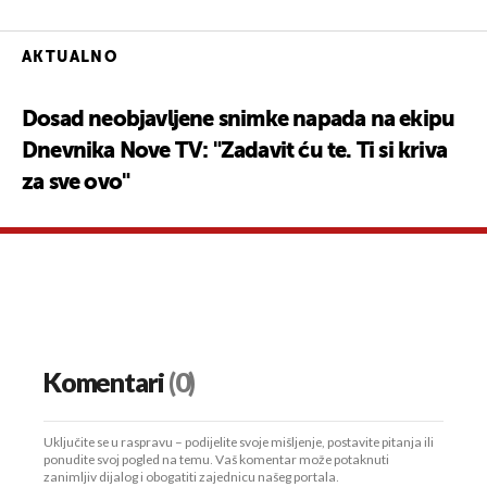
AKTUALNO
Dosad neobjavljene snimke napada na ekipu
Dnevnika Nove TV: "Zadavit ću te. Ti si kriva
za sve ovo"
Komentari
(0)
Uključite se u raspravu – podijelite svoje mišljenje, postavite pitanja ili
ponudite svoj pogled na temu. Vaš komentar može potaknuti
zanimljiv dijalog i obogatiti zajednicu našeg portala.