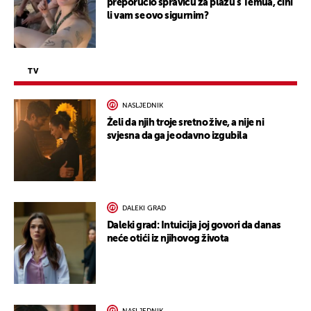
preporučio spravicu za plažu s Temua, čini
li vam se ovo sigurnim?
TV
NASLJEDNIK
Želi da njih troje sretno žive, a nije ni
svjesna da ga je odavno izgubila
DALEKI GRAD
Daleki grad: Intuicija joj govori da danas
neće otići iz njihovog života