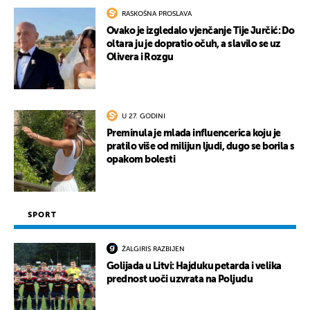
RASKOŠNA PROSLAVA
Ovako je izgledalo vjenčanje Tije Jurčić: Do
oltara ju je dopratio očuh, a slavilo se uz
UKLJUČITE NOTIFIKACIJE
Olivera i Rozgu
U 27. GODINI
Preminula je mlada influencerica koju je
pratilo više od milijun ljudi, dugo se borila s
opakom bolesti
SPORT
ŽALGIRIS RAZBIJEN
Golijada u Litvi: Hajduku petarda i velika
prednost uoči uzvrata na Poljudu