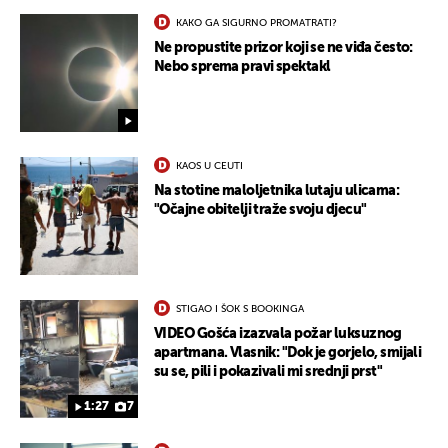
KAKO GA SIGURNO PROMATRATI?
Ne propustite prizor koji se ne viđa često:
Nebo sprema pravi spektakl
KAOS U CEUTI
Na stotine maloljetnika lutaju ulicama:
"Očajne obitelji traže svoju djecu"
STIGAO I ŠOK S BOOKINGA
VIDEO Gošća izazvala požar luksuznog
apartmana. Vlasnik: "Dok je gorjelo, smijali
su se, pili i pokazivali mi srednji prst"
1:27
7