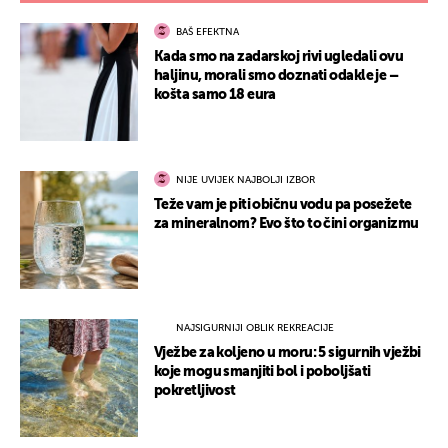
BAŠ EFEKTNA
Kada smo na zadarskoj rivi ugledali ovu
haljinu, morali smo doznati odakle je –
košta samo 18 eura
NIJE UVIJEK NAJBOLJI IZBOR
Teže vam je piti običnu vodu pa posežete
za mineralnom? Evo što to čini organizmu
NAJSIGURNIJI OBLIK REKREACIJE
Vježbe za koljeno u moru: 5 sigurnih vježbi
koje mogu smanjiti bol i poboljšati
pokretljivost