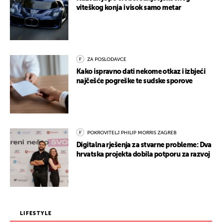
viteškog konja i visok samo metar
ZA POSLODAVCE
Kako ispravno dati nekome otkaz i izbjeći
najčešće pogreške te sudske sporove
POKROVITELJ PHILIP MORRIS ZAGREB
Digitalna rješenja za stvarne probleme: Dva
hrvatska projekta dobila potporu za razvoj
LIFESTYLE