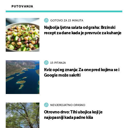
PUTOVANJA
GOTOVO ZA 15 MINUTA
Najbolja ljetna salata od graha: Brzinski
recept za dane kada je prevruće za kuhanje
15 PITANJA
Kviz općeg znanja: Za one pred kojima se i
Google može sakriti
NEVJEROJATNO OPASNO
Otrovno drvo: Tihi ubojica koji je
najopasniji kada padne kiša