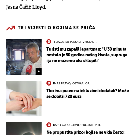
Jasna Čačić Lloyd
.
TRI VIJESTI O KOJIMA SE PRIČA
"I DALJE SU PLESALI, VRIŠTALI..."
Turisti mu zapalili apartman: "U 30 minuta
nestalo je 50 godina našeg života, supruga
i ja ne možemo oka sklopiti"
IMAŠ PRAVO, OSTVARI GA!
Tko ima pravo na inkluzivni dodatak? Može
se dobiti i 720 eura
KAKO GA SIGURNO PROMATRATI?
Ne propustite prizor koji se ne viđa često: