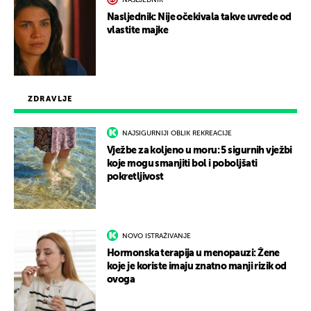
NASLJEDNIK
Nasljednik: Nije očekivala takve uvrede od
vlastite majke
ZDRAVLJE
NAJSIGURNIJI OBLIK REKREACIJE
Vježbe za koljeno u moru: 5 sigurnih vježbi
koje mogu smanjiti bol i poboljšati
pokretljivost
NOVO ISTRAŽIVANJE
Hormonska terapija u menopauzi: Žene
koje je koriste imaju znatno manji rizik od
ovoga