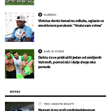
SLUŽBENO
Vinicius donio konačnu odluku, oglasio se
emotivnom porukom: "Hvala vam svima"
SLAŽE SE STOŽER
Daliću će se pridružiti jedan od omiljenih
Vatrenih, pomoćnici i dalje dvoje oko
ponude
NOVAC
TREĆI UNIKATNI BUGATTI
Nazvan je po vrsti srednjovjekovnog