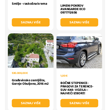
Smilje - raskošna krema
LIMENI POKROV
AVANGARDE ECO
0977712656
SAZNAJ VIŠE
SAZNAJ VIŠE
530.000,00 €
1,00 €
Građevinsko zemljište,
BOČNE STEPENICE-
Gornje Obuljeno, 2016 m2
PRAGOVI ZA TERENCE-
SUV-4X4- VOZILA--
NAJVEĆI IZBOR!!!
SAZNAJ VIŠE
SAZNAJ VIŠE