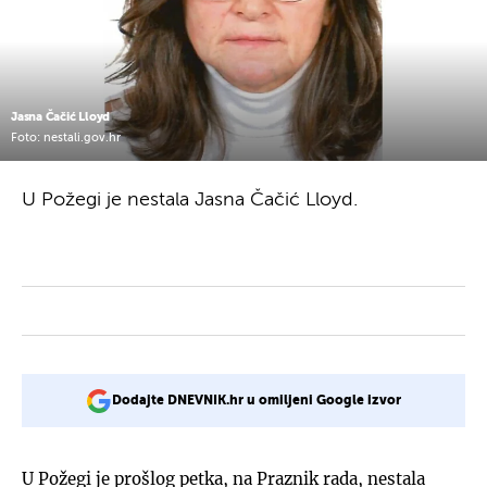
Jasna Čačić Lloyd
Foto: nestali.gov.hr
U Požegi je nestala Jasna Čačić Lloyd.
Dodajte DNEVNIK.hr u omiljeni Google izvor
U Požegi je prošlog petka, na Praznik rada, nestala