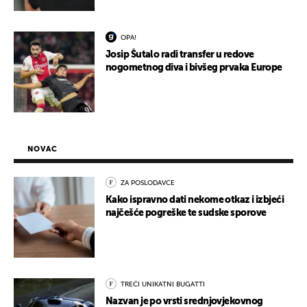
OPA!
Josip Šutalo radi transfer u redove
nogometnog diva i bivšeg prvaka Europe
NOVAC
ZA POSLODAVCE
Kako ispravno dati nekome otkaz i izbjeći
najčešće pogreške te sudske sporove
TREĆI UNIKATNI BUGATTI
Nazvan je po vrsti srednjovjekovnog