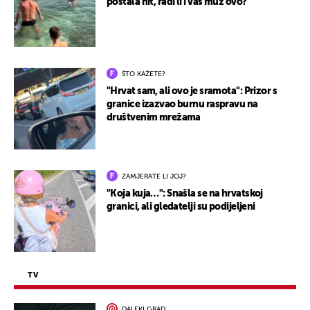
postala hit, radi li i vaš muž ovo?
ŠTO KAŽETE?
"Hrvat sam, ali ovo je sramota": Prizor s
granice izazvao burnu raspravu na
društvenim mrežama
ZAMJERATE LI JOJ?
"Koja kuja…": Snašla se na hrvatskoj
granici, ali gledatelji su podijeljeni
TV
DALEKI GRAD