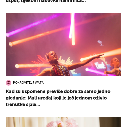
usput, tijekom nabavke namirnica...
POKROVITELJ WATA
Kad su uspomene previše dobre za samo jedno
gledanje: Mali uređaj koji je još jednom oživio
trenutke s ple...