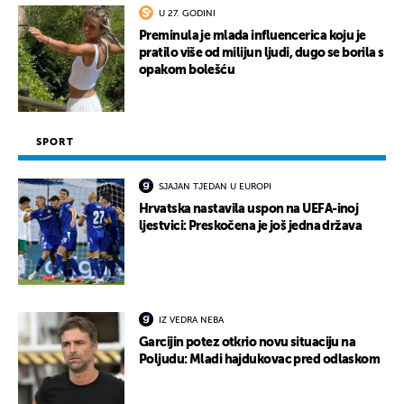
UKLJUČITE NOTIFIKACIJE
U 27. GODINI
Preminula je mlada influencerica koju je
pratilo više od milijun ljudi, dugo se borila s
opakom bolešću
SPORT
SJAJAN TJEDAN U EUROPI
Hrvatska nastavila uspon na UEFA-inoj
ljestvici: Preskočena je još jedna država
IZ VEDRA NEBA
Garcijin potez otkrio novu situaciju na
Poljudu: Mladi hajdukovac pred odlaskom