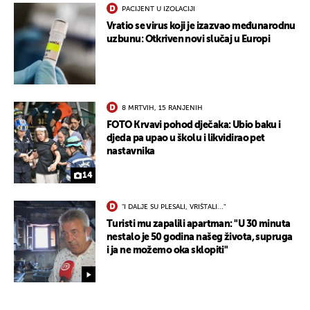
PACIJENT U IZOLACIJI
Vratio se virus koji je izazvao međunarodnu
uzbunu: Otkriven novi slučaj u Europi
8 MRTVIH, 15 RANJENIH
FOTO Krvavi pohod dječaka: Ubio baku i
djeda pa upao u školu i likvidirao pet
nastavnika
14
"I DALJE SU PLESALI, VRIŠTALI..."
Turisti mu zapalili apartman: "U 30 minuta
nestalo je 50 godina našeg života, supruga
i ja ne možemo oka sklopiti"