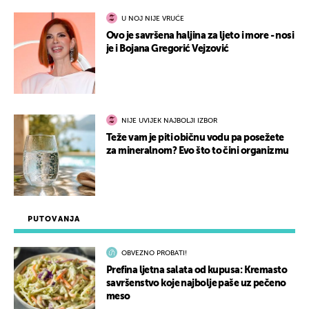
U NOJ NIJE VRUĆE
Ovo je savršena haljina za ljeto i more - nosi
je i Bojana Gregorić Vejzović
NIJE UVIJEK NAJBOLJI IZBOR
Teže vam je piti običnu vodu pa posežete
za mineralnom? Evo što to čini organizmu
PUTOVANJA
OBVEZNO PROBATI!
Prefina ljetna salata od kupusa: Kremasto
savršenstvo koje najbolje paše uz pečeno
meso