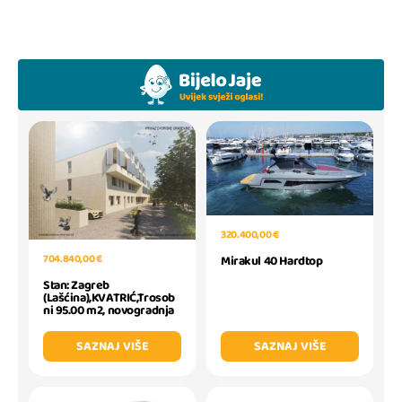
320.400,00 €
704.840,00 €
Mirakul 40 Hardtop
Stan: Zagreb
(Lašćina),KVATRIĆ,Trosob
ni 95.00 m2, novogradnja
SAZNAJ VIŠE
SAZNAJ VIŠE