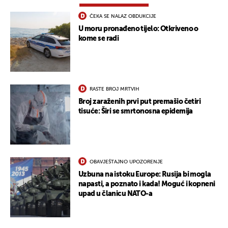
ČEKA SE NALAZ OBDUKCIJE
U moru pronađeno tijelo: Otkriveno o
kome se radi
RASTE BROJ MRTVIH
Broj zaraženih prvi put premašio četiri
tisuće: Širi se smrtonosna epidemija
OBAVJEŠTAJNO UPOZORENJE
Uzbuna na istoku Europe: Rusija bi mogla
napasti, a poznato i kada! Moguć i kopneni
upad u članicu NATO-a