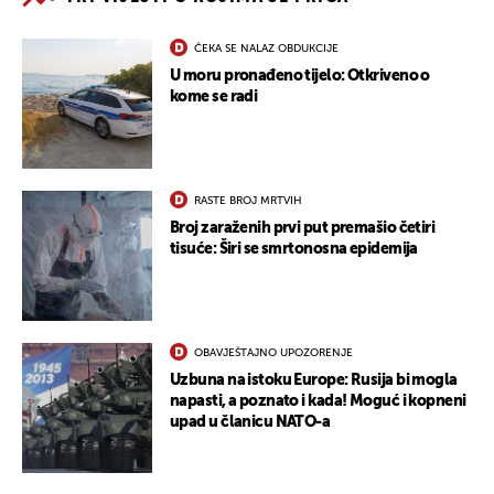
ČEKA SE NALAZ OBDUKCIJE
U moru pronađeno tijelo: Otkriveno o
kome se radi
RASTE BROJ MRTVIH
Broj zaraženih prvi put premašio četiri
tisuće: Širi se smrtonosna epidemija
OBAVJEŠTAJNO UPOZORENJE
Uzbuna na istoku Europe: Rusija bi mogla
napasti, a poznato i kada! Moguć i kopneni
upad u članicu NATO-a