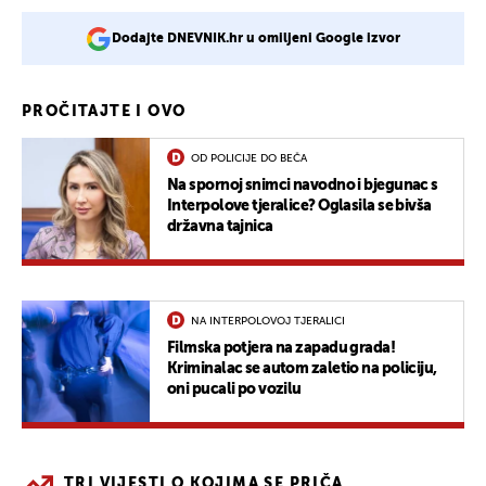
Dodajte DNEVNIK.hr u omiljeni Google izvor
PROČITAJTE I OVO
OD POLICIJE DO BEČA
Na spornoj snimci navodno i bjegunac s
Interpolove tjeralice? Oglasila se bivša
državna tajnica
NA INTERPOLOVOJ TJERALICI
Filmska potjera na zapadu grada!
Kriminalac se autom zaletio na policiju,
oni pucali po vozilu
TRI VIJESTI O KOJIMA SE PRIČA