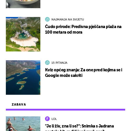
NAJMANJA NA SVIJETU
Čudo prirode: Predivna pješčana plaža na
100 metara od mora
15 PITANJA
Kviz općeg znanja: Za one pred kojima se i
Google može sakriti
ZABAVA
LOL
"Je li živ, zna li se?": Snimka s Jadrana