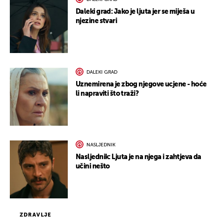
Daleki grad: Jako je ljuta jer se miješa u
njezine stvari
DALEKI GRAD
Uznemirena je zbog njegove ucjene - hoće
li napraviti što traži?
NASLJEDNIK
Nasljednik: Ljuta je na njega i zahtjeva da
učini nešto
ZDRAVLJE