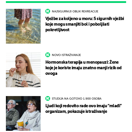
NAJSIGURNIJI OBLIK REKREACIJE
Vježbe za koljeno u moru: 5 sigurnih vježbi
koje mogu smanjiti bol i poboljšati
pokretljivost
NOVO ISTRAŽIVANJE
Hormonska terapija u menopauzi: Žene
koje je koriste imaju znatno manji rizik od
ovoga
STUDIJA NA GOTOVO 1.900 OSOBA
Ljudi koji redovito rade ovo imaju “mlađi”
organizam, pokazuje istraživanje