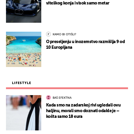
viteškog konja i visok samo metar
KAMO BI OTIŠLI?
O preseljenju u inozemstvo razmišlja 9 od
10 Europljana
LIFESTYLE
BAŠ EFEKTNA
Kada smo na zadarskoj rivi ugledali ovu
haljinu, morali smo doznati odakle je –
košta samo 18 eura