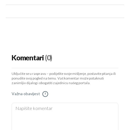
Komentari
(0)
Uključite se u raspravu – podijelite svoje mišljenje, postavite pitanja ili
ponudite svoj pogled na temu. Vaš komentar može potaknuti
zanimljiv dijalog i obogatiti zajednicu našeg portala.
Važna obavijest
!