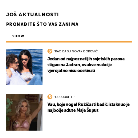
JOŠ AKTUALNOSTI
PRONAĐITE ŠTO VAS ZANIMA
SHOW
"KAO DA SU NOVAK ĐOKOVIĆ"
Jedan od najpoznatijih svjetskih parova
stigao na Jadran, ovakve reakcije
vjerojatno nisu očekivali
"UUUUUUFFFF"
Vau, koje noge! Ružičasti badić istaknuo je
najbolje adute Maje Šuput