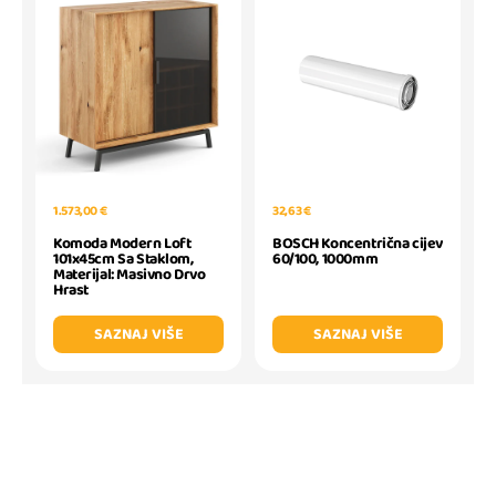
1.573,00 €
32,63 €
Komoda Modern Loft
BOSCH Koncentrična cijev
101x45cm Sa Staklom,
60/100, 1000mm
Materijal: Masivno Drvo
Hrast
SAZNAJ VIŠE
SAZNAJ VIŠE