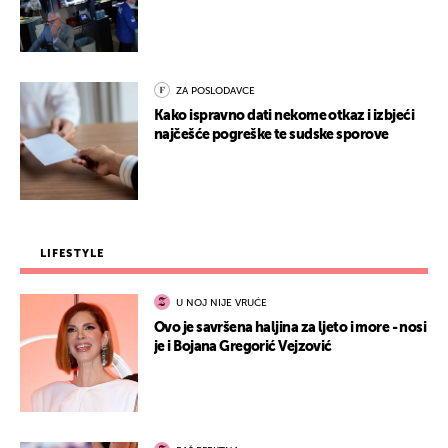
ZA POSLODAVCE
Kako ispravno dati nekome otkaz i izbjeći
najčešće pogreške te sudske sporove
LIFESTYLE
U NOJ NIJE VRUĆE
Ovo je savršena haljina za ljeto i more - nosi
je i Bojana Gregorić Vejzović