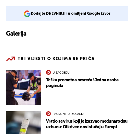
Dodajte DNEVNIK.hr u omiljeni Google izvor
Galerija
6
TRI VIJESTI O KOJIMA SE PRIČA
U ZAGORJU
Teška prometna nesreća! Jedna osoba
poginula
PACIJENT U IZOLACIJI
Vratio se virus koji je izazvao međunarodnu
uzbunu: Otkriven novi slučaj u Europi