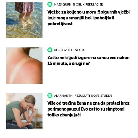
NAJSIGURNIJI OBLIK REKREACIJE
Vježbe za koljeno u moru: 5 sigurnih vježbi
koje mogu smanjiti bol i poboljšati
pokretljivost
POKROVITELJ STADA
Zašto neki ljudi izgore na suncu već nakon
15 minuta, a drugi ne?
ALARMANTNI REZULTATI NOVE STUDIJE
Više od trećine žena ne zna da prolazi kroz
perimenopauzu! Evo zašto su simptomi
toliko zbunjujući