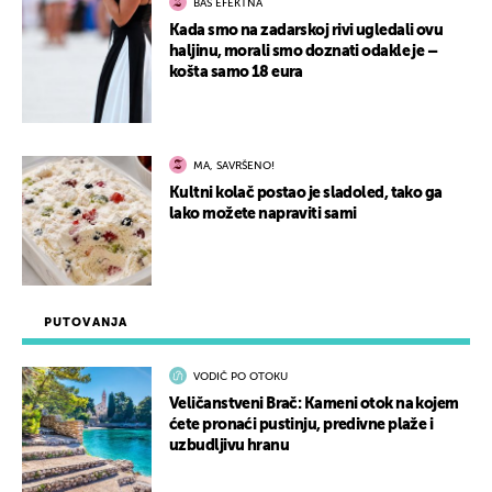
BAŠ EFEKTNA
Kada smo na zadarskoj rivi ugledali ovu
haljinu, morali smo doznati odakle je –
košta samo 18 eura
MA, SAVRŠENO!
Kultni kolač postao je sladoled, tako ga
lako možete napraviti sami
PUTOVANJA
VODIČ PO OTOKU
Veličanstveni Brač: Kameni otok na kojem
ćete pronaći pustinju, predivne plaže i
uzbudljivu hranu