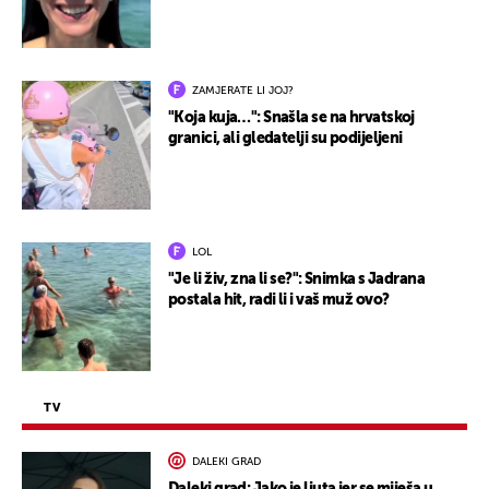
ZAMJERATE LI JOJ?
"Koja kuja…": Snašla se na hrvatskoj
granici, ali gledatelji su podijeljeni
LOL
"Je li živ, zna li se?": Snimka s Jadrana
postala hit, radi li i vaš muž ovo?
TV
DALEKI GRAD