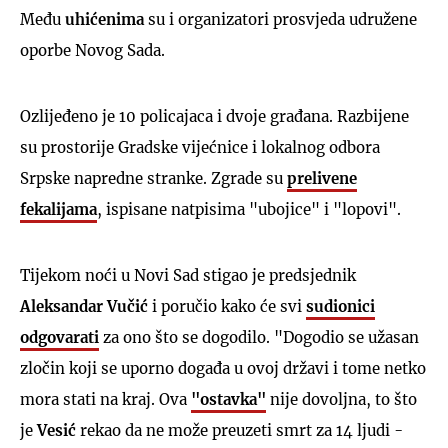
Među
uhićenima
su i organizatori prosvjeda udružene
oporbe Novog Sada.
Ozlijeđeno je 10 policajaca i dvoje građana. Razbijene
su prostorije Gradske vijećnice i lokalnog odbora
Srpske napredne stranke. Zgrade su
prelivene
fekalijama
, ispisane natpisima "ubojice" i "lopovi".
Tijekom noći u Novi Sad stigao je predsjednik
Aleksandar Vučić
i poručio kako će svi
sudionici
odgovarati
za ono što se dogodilo. "Dogodio se užasan
zločin koji se uporno događa u ovoj državi i tome netko
mora stati na kraj. Ova
"ostavka"
nije dovoljna, to što
je
Vesić
rekao da ne može preuzeti smrt za 14 ljudi -