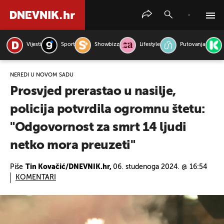
Vijesti
Sport
Showbizz
Lifestyle
Putovanja
PRETRAŽITE VIJESTI
NEREDI U NOVOM SADU
Prosvjed prerastao u nasilje,
policija potvrdila ogromnu štetu:
"Odgovornost za smrt 14 ljudi
netko mora preuzeti"
Piše
Tin Kovačić/DNEVNIK.hr,
06. studenoga 2024. @ 16:54
KOMENTARI