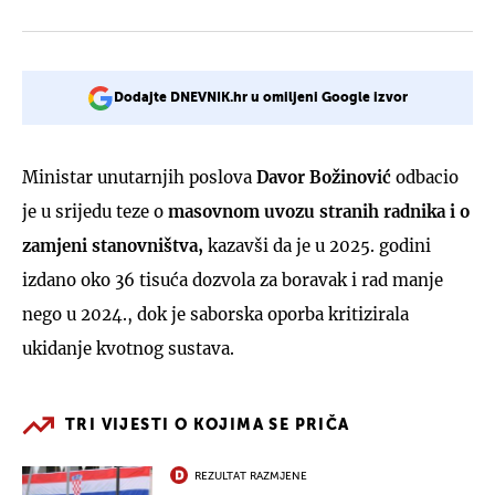
Dodajte DNEVNIK.hr u omiljeni Google izvor
Ministar unutarnjih poslova
Davor Božinović
odbacio
je u srijedu teze o
masovnom uvozu stranih radnika i o
zamjeni stanovništva,
kazavši da je u 2025. godini
izdano oko 36 tisuća dozvola za boravak i rad manje
nego u 2024., dok je saborska oporba kritizirala
ukidanje kvotnog sustava.
TRI VIJESTI O KOJIMA SE PRIČA
REZULTAT RAZMJENE