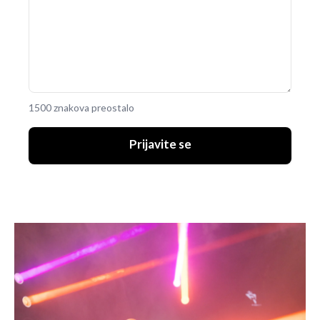
1500 znakova preostalo
Prijavite se