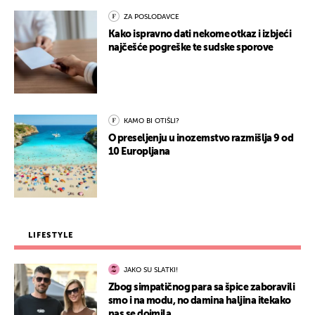
ZA POSLODAVCE
Kako ispravno dati nekome otkaz i izbjeći
najčešće pogreške te sudske sporove
KAMO BI OTIŠLI?
O preseljenju u inozemstvo razmišlja 9 od
10 Europljana
LIFESTYLE
JAKO SU SLATKI!
Zbog simpatičnog para sa špice zaboravili
smo i na modu, no damina haljina itekako
nas se dojmila