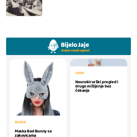
1,00 €
Neurokirurški pregled i
drugo mišljenje bez
čekanja
29,90 €
Maska Bad Bunny sa
zakovicama