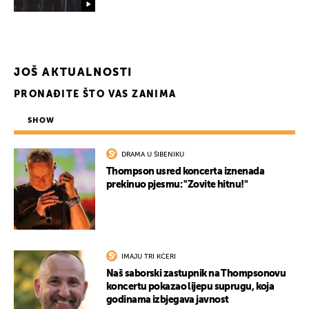
JOŠ AKTUALNOSTI
PRONAĐITE ŠTO VAS ZANIMA
SHOW
DRAMA U ŠIBENIKU
Thompson usred koncerta iznenada
prekinuo pjesmu: "Zovite hitnu!"
IMAJU TRI KĆERI
Naš saborski zastupnik na Thompsonovu
koncertu pokazao lijepu suprugu, koja
godinama izbjegava javnost