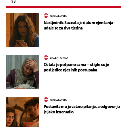
TV
NASLJEDNIK
Nasljednik: Saznala je datum vjenčanja -
udaje se za dva tjedna
DALEKI GRAD
Ostala je potpuno sama – stigle su je
posljedice njezinih postupaka
NASLJEDNIK
Postavila mu je važno pitanje, a odgovor ju
je jako iznenadio