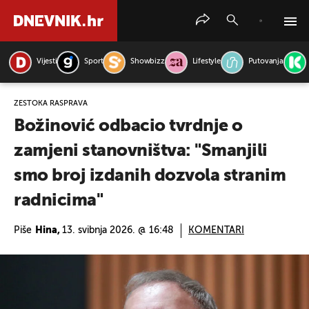
Vijesti
Sport
Showbizz
Lifestyle
Putovanja
PRETRAŽITE VIJESTI
ŽESTOKA RASPRAVA
Božinović odbacio tvrdnje o
zamjeni stanovništva: "Smanjili
smo broj izdanih dozvola stranim
radnicima"
Piše
Hina,
13. svibnja 2026. @ 16:48
KOMENTARI