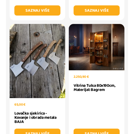
SAZNAJ VIŠE
SAZNAJ VIŠE
2.250,90 €
Vitrina Tulsa 80x190cm,
Materijal: Bagrem
65,00 €
Lovačka sjekirica -
Kovanje i obrada metala
BAJA
SAZNAJ VIŠE
SAZNAJ VIŠE