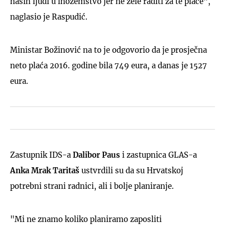
naših ljudi u inozemstvo jer ne žele raditi za te plaće",
naglasio je Raspudić.
Ministar Božinović na to je odgovorio da je prosječna
neto plaća 2016. godine bila 749 eura, a danas je 1527
eura.
Zastupnik IDS-a
Dalibor Paus
i zastupnica GLAS-a
Anka Mrak Taritaš
ustvrdili su da su Hrvatskoj
potrebni strani radnici, ali i bolje planiranje.
"Mi ne znamo koliko planiramo zaposliti