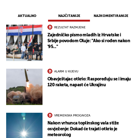
AKTUALNO
NAJČITANIJE
NAJKOMENTIRANIJE
REZULTAT RAZMJENE
Zajedničko pismo mladih iz Hrvatske i
Srbije povodom Oluje: "Ako si rođen nakon
'95..."
ALARM U KIJEVU
Obavještajac otkrio: Raspoređuju se i imaju
120 raketa, napast će Ukrajinu
VREMENSKA PROGNOZA
Nakon vrhunca toplinskog vala stiže
osvježenje: Dokad će trajati otkrio je
meteorolog