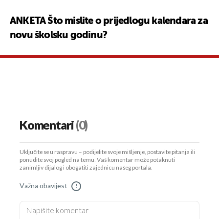
ANKETA Što mislite o prijedlogu kalendara za
novu školsku godinu?
Komentari
(0)
Uključite se u raspravu – podijelite svoje mišljenje, postavite pitanja ili
ponudite svoj pogled na temu. Vaš komentar može potaknuti
zanimljiv dijalog i obogatiti zajednicu našeg portala.
Važna obavijest
!