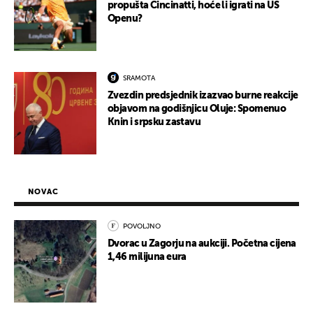
propušta Cincinatti, hoće li igrati na US
Openu?
SRAMOTA
Zvezdin predsjednik izazvao burne reakcije
objavom na godišnjicu Oluje: Spomenuo
Knin i srpsku zastavu
NOVAC
POVOLJNO
Dvorac u Zagorju na aukciji. Početna cijena
1,46 milijuna eura