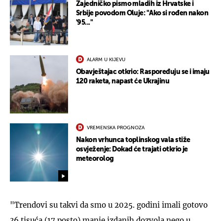
Zajedničko pismo mladih iz Hrvatske i
Srbije povodom Oluje: "Ako si rođen nakon
'95..."
ALARM U KIJEVU
Obavještajac otkrio: Raspoređuju se i imaju
120 raketa, napast će Ukrajinu
VREMENSKA PROGNOZA
Nakon vrhunca toplinskog vala stiže
osvježenje: Dokad će trajati otkrio je
meteorolog
"Trendovi su takvi da smo u 2025. godini imali gotovo
36 tisuća (17 posto) manje izdanih dozvola nego u