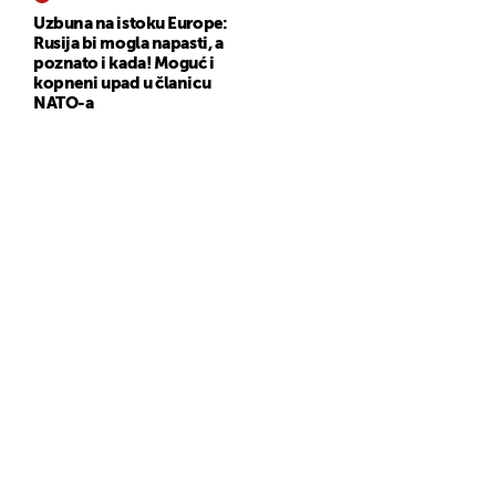
Uzbuna na istoku Europe:
Rusija bi mogla napasti, a
poznato i kada! Moguć i
kopneni upad u članicu
NATO-a