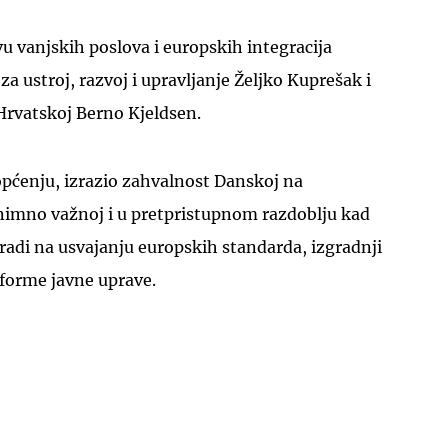
u vanjskih poslova i europskih integracija
 za ustroj, razvoj i upravljanje Željko Kuprešak i
Hrvatskoj Berno Kjeldsen.
UKLJUČITE NOTIFIKACIJE
općenju, izrazio zahvalnost Danskoj na
nimno važnoj i u pretpristupnom razdoblju kad
adi na usvajanju europskih standarda, izgradnji
eforme javne uprave.