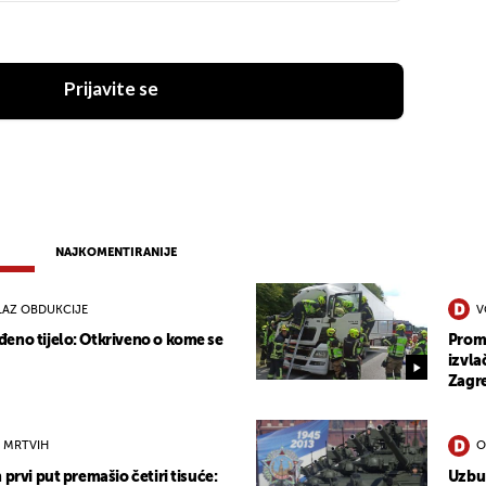
Prijavite se
NAJKOMENTIRANIJE
LAZ OBDUKCIJE
V
eno tijelo: Otkriveno o kome se
Prome
izvla
Zagr
 MRTVIH
O
 prvi put premašio četiri tisuće:
Uzbun