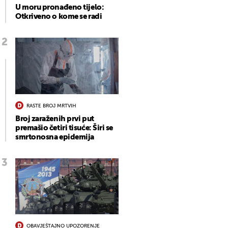
U moru pronađeno tijelo:
Otkriveno o kome se radi
RASTE BROJ MRTVIH
Broj zaraženih prvi put
premašio četiri tisuće: Širi se
smrtonosna epidemija
OBAVJEŠTAJNO UPOZORENJE