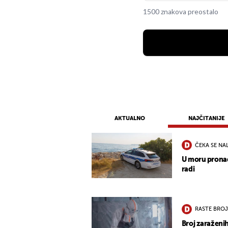
1500 znakova preostalo
AKTUALNO
NAJČITANIJE
ČEKA SE NA
U moru pronađ
radi
RASTE BROJ
Broj zaraženih