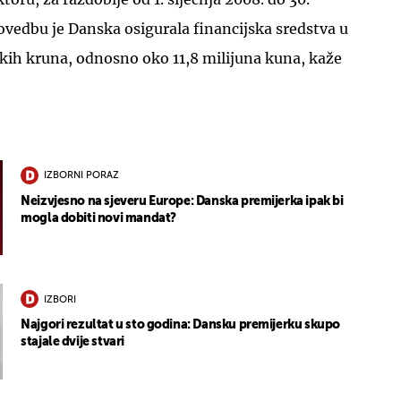
provedbu je Danska osigurala financijska sredstva u
kih kruna, odnosno oko 11,8 milijuna kuna, kaže
IZBORNI PORAZ
Neizvjesno na sjeveru Europe: Danska premijerka ipak bi
mogla dobiti novi mandat?
IZBORI
Najgori rezultat u sto godina: Dansku premijerku skupo
stajale dvije stvari