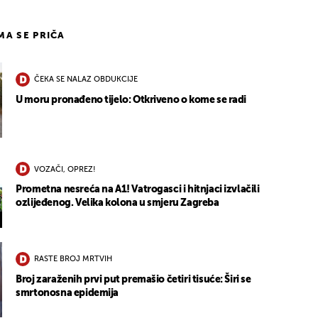
IMA SE PRIČA
ČEKA SE NALAZ OBDUKCIJE
U moru pronađeno tijelo: Otkriveno o kome se radi
VOZAČI, OPREZ!
Prometna nesreća na A1! Vatrogasci i hitnjaci izvlačili
ozlijeđenog. Velika kolona u smjeru Zagreba
RASTE BROJ MRTVIH
Broj zaraženih prvi put premašio četiri tisuće: Širi se
smrtonosna epidemija