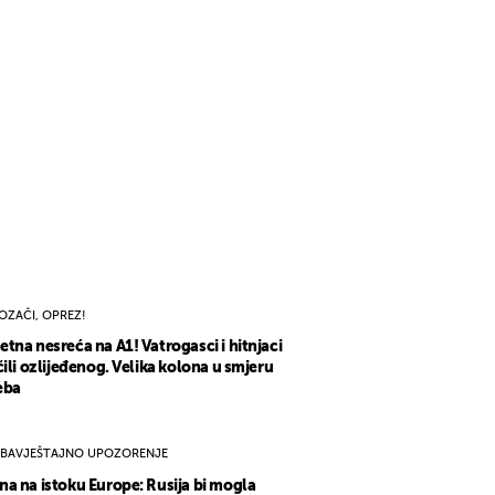
OZAČI, OPREZ!
tna nesreća na A1! Vatrogasci i hitnjaci
čili ozlijeđenog. Velika kolona u smjeru
eba
BAVJEŠTAJNO UPOZORENJE
a na istoku Europe: Rusija bi mogla