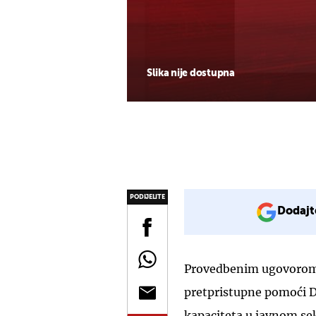
Slika nije dostupna
PODIJELITE
Dodajt
Provedbenim ugovorom u
pretpristupne pomoći 
kapaciteta u javnom sekt