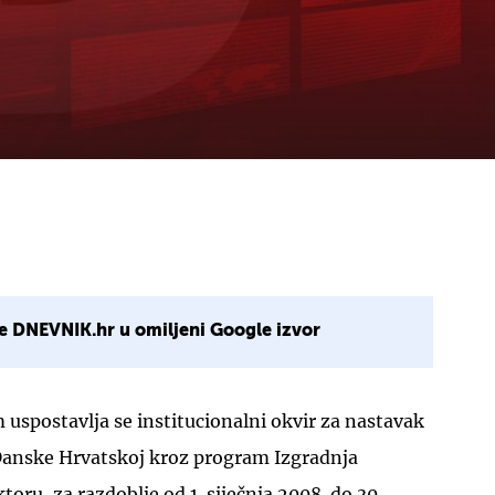
e DNEVNIK.hr u omiljeni Google izvor
spostavlja se institucionalni okvir za nastavak
Danske Hrvatskoj kroz program Izgradnja
oru, za razdoblje od 1. siječnja 2008. do 30.