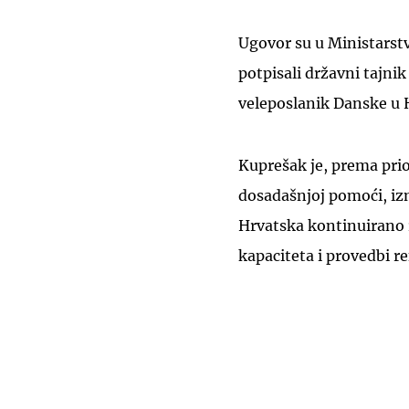
Ugovor su u Ministarstv
potpisali državni tajnik
veleposlanik Danske u 
Kuprešak je, prema pri
dosadašnjoj pomoći, iz
Hrvatska kontinuirano r
kapaciteta i provedbi r