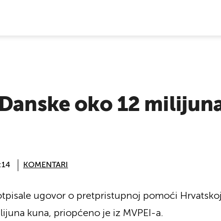
E VIJESTI
 Danske oko 12 milijun
:14
KOMENTARI
otpisale ugovor o pretpristupnoj pomoći Hrvatsko
lijuna kuna, priopćeno je iz MVPEI-a.