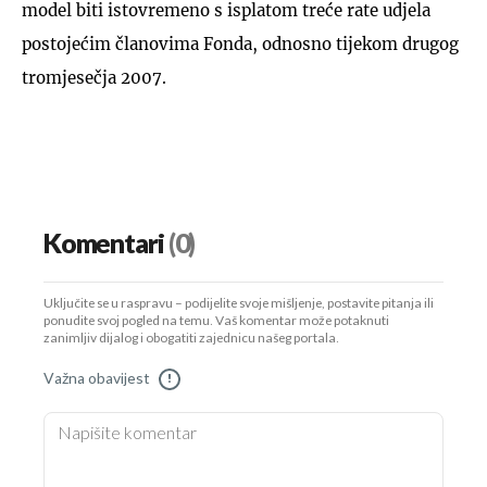
model biti istovremeno s isplatom treće rate udjela
postojećim članovima Fonda, odnosno tijekom drugog
tromjesečja 2007.
Komentari
(0)
Uključite se u raspravu – podijelite svoje mišljenje, postavite pitanja ili
ponudite svoj pogled na temu. Vaš komentar može potaknuti
zanimljiv dijalog i obogatiti zajednicu našeg portala.
Važna obavijest
!