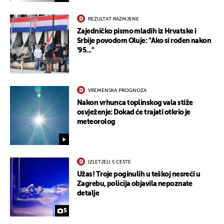
REZULTAT RAZMJENE
Zajedničko pismo mladih iz Hrvatske i
Srbije povodom Oluje: "Ako si rođen nakon
'95..."
VREMENSKA PROGNOZA
Nakon vrhunca toplinskog vala stiže
osvježenje: Dokad će trajati otkrio je
meteorolog
IZLETJELI S CESTE
Užas! Troje poginulih u teškoj nesreći u
Zagrebu, policija objavila nepoznate
detalje
5