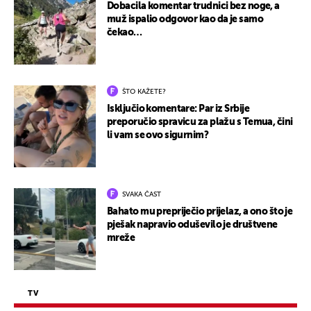
Dobacila komentar trudnici bez noge, a
muž ispalio odgovor kao da je samo
čekao…
ŠTO KAŽETE?
Isključio komentare: Par iz Srbije
preporučio spravicu za plažu s Temua, čini
li vam se ovo sigurnim?
SVAKA ČAST
Bahato mu prepriječio prijelaz, a ono što je
pješak napravio oduševilo je društvene
mreže
TV