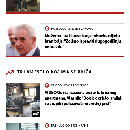
PRIJEDLOG IZMJENE ZAKONA
Možemo! traži povećanje mirovina dijelu
branitelja: "Želimo ispraviti dugogodišnju
nepravdu"
TRI VIJESTI O KOJIMA SE PRIČA
STIGAO I ŠOK S BOOKINGA
VIDEO Gošća izazvala požar luksuznog
apartmana. Vlasnik: "Dok je gorjelo, smijali
su se, pili i pokazivali mi srednji prst"
7
KRENULO OD BRZE HRANE