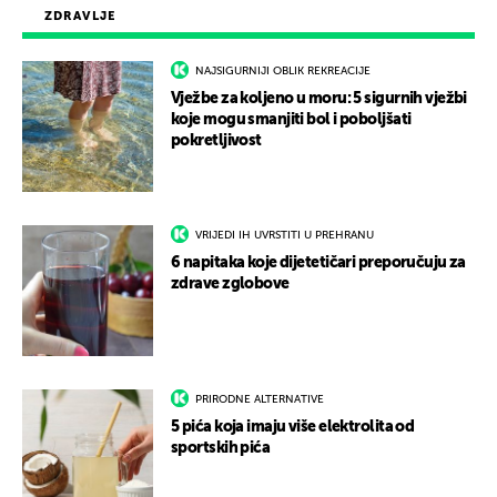
ZDRAVLJE
NAJSIGURNIJI OBLIK REKREACIJE
Vježbe za koljeno u moru: 5 sigurnih vježbi
koje mogu smanjiti bol i poboljšati
pokretljivost
VRIJEDI IH UVRSTITI U PREHRANU
6 napitaka koje dijetetičari preporučuju za
zdrave zglobove
PRIRODNE ALTERNATIVE
5 pića koja imaju više elektrolita od
sportskih pića