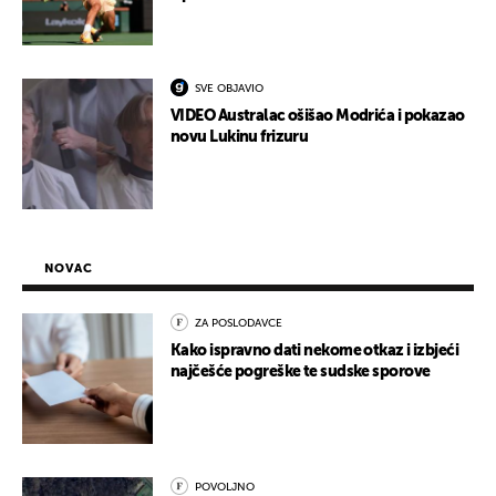
SVE OBJAVIO
VIDEO Australac ošišao Modrića i pokazao
novu Lukinu frizuru
NOVAC
ZA POSLODAVCE
Kako ispravno dati nekome otkaz i izbjeći
najčešće pogreške te sudske sporove
POVOLJNO