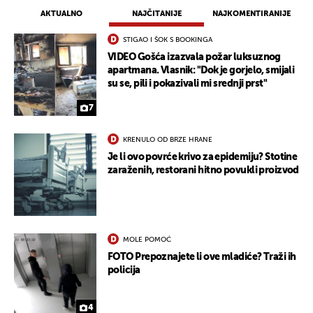
UKLJUČITE NOTIFIKACIJE
AKTUALNO
NAJČITANIJE
NAJKOMENTIRANIJE
STIGAO I ŠOK S BOOKINGA
VIDEO Gošća izazvala požar luksuznog
apartmana. Vlasnik: "Dok je gorjelo, smijali
su se, pili i pokazivali mi srednji prst"
7
KRENULO OD BRZE HRANE
Je li ovo povrće krivo za epidemiju? Stotine
zaraženih, restorani hitno povukli proizvod
MOLE POMOĆ
FOTO Prepoznajete li ove mladiće? Traži ih
policija
4