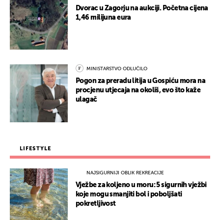
Dvorac u Zagorju na aukciji. Početna cijena
1,46 milijuna eura
MINISTARSTVO ODLUČILO
Pogon za preradu litija u Gospiću mora na
procjenu utjecaja na okoliš, evo što kaže
ulagač
LIFESTYLE
NAJSIGURNIJI OBLIK REKREACIJE
Vježbe za koljeno u moru: 5 sigurnih vježbi
koje mogu smanjiti bol i poboljšati
pokretljivost