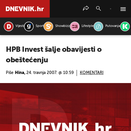
Vijesti
Sport
Showbizz
Lifestyle
Putovanja
PRETRAŽITE VIJESTI
HPB Invest šalje obavijesti o
obeštećenju
Piše
Hina,
24. travnja 2007. @ 10:59
KOMENTARI