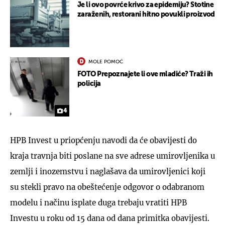
Je li ovo povrće krivo za epidemiju? Stotine
zaraženih, restorani hitno povukli proizvod
MOLE POMOĆ
FOTO Prepoznajete li ove mladiće? Traži ih
policija
4
HPB Invest u priopćenju navodi da će obavijesti do
kraja travnja biti poslane na sve adrese umirovljenika u
zemlji i inozemstvu i naglašava da umirovljenici koji
su stekli pravo na obeštećenje odgovor o odabranom
modelu i načinu isplate duga trebaju vratiti HPB
Investu u roku od 15 dana od dana primitka obavijesti.