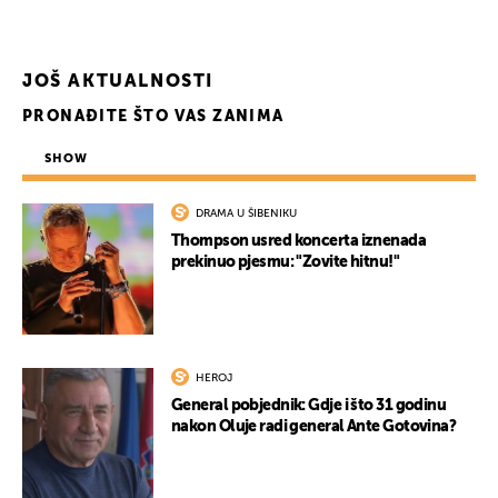
JOŠ AKTUALNOSTI
PRONAĐITE ŠTO VAS ZANIMA
SHOW
DRAMA U ŠIBENIKU
Thompson usred koncerta iznenada
prekinuo pjesmu: "Zovite hitnu!"
HEROJ
General pobjednik: Gdje i što 31 godinu
nakon Oluje radi general Ante Gotovina?