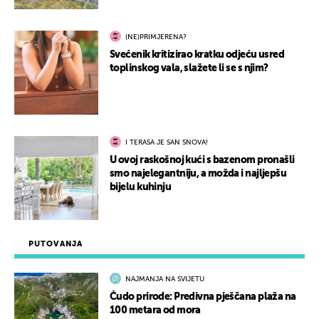
(NE)PRIMJERENA?
Svećenik kritizirao kratku odjeću usred
toplinskog vala, slažete li se s njim?
I TERASA JE SAN SNOVA!
U ovoj raskošnoj kući s bazenom pronašli
smo najelegantniju, a možda i najljepšu
bijelu kuhinju
PUTOVANJA
NAJMANJA NA SVIJETU
Čudo prirode: Predivna pješčana plaža na
100 metara od mora