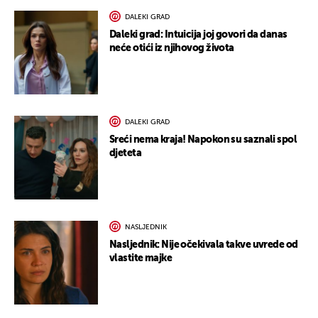
DALEKI GRAD
Daleki grad: Intuicija joj govori da danas
neće otići iz njihovog života
DALEKI GRAD
Sreći nema kraja! Napokon su saznali spol
djeteta
NASLJEDNIK
Nasljednik: Nije očekivala takve uvrede od
vlastite majke