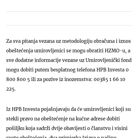
Za sva pitanja vezana uz metodologiju obračuna i iznos
obeštećenja umirovljenici se mogu obratiti HZMO-u, a
sve dodatne informacije vezane uz Umirovljenički fond
mogu dobiti putem besplatnog telefona HPB Investa 0
800 800 5 ili za pozive iz inozemstva: 00385 1 66 10
225.
Iz HPB Investa pojašnjavaju da će umirovljenici koji su
stekli pravo na obeštećenje na kućne adrese dobiti
pošiljku koja sadrži dvije obavijesti o članstvu i visini
svote obeštećenja, dva primjerka Izjave o načinu