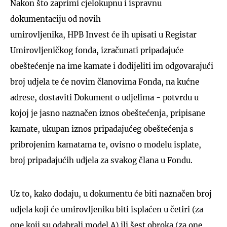
Nakon što zaprimi cjelokupnu i ispravnu
dokumentaciju od novih
umirovljenika, HPB Invest će ih upisati u Registar
Umirovljeničkog fonda, izračunati pripadajuće
obeštećenje na ime kamate i dodijeliti im odgovarajući
broj udjela te će novim članovima Fonda, na kućne
adrese, dostaviti Dokument o udjelima - potvrdu u
kojoj je jasno naznačen iznos obeštećenja, pripisane
kamate, ukupan iznos pripadajućeg obeštećenja s
pribrojenim kamatama te, ovisno o modelu isplate,
broj pripadajućih udjela za svakog člana u Fondu.
Uz to, kako dodaju, u dokumentu će biti naznačen broj
udjela koji će umirovljeniku biti isplaćen u četiri (za
one koji su odabrali model A) ili šest obroka (za one