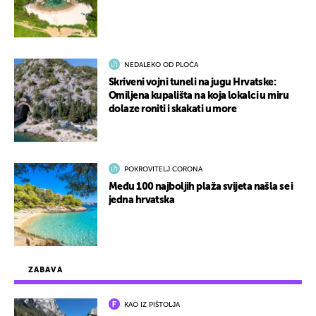
NEDALEKO OD PLOČA
Skriveni vojni tuneli na jugu Hrvatske:
Omiljena kupališta na koja lokalci u miru
dolaze roniti i skakati u more
POKROVITELJ CORONA
Među 100 najboljih plaža svijeta našla se i
jedna hrvatska
ZABAVA
KAO IZ PIŠTOLJA