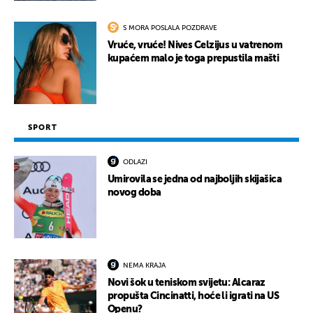
S MORA POSLALA POZDRAVE
Vruće, vruće! Nives Celzijus u vatrenom
kupaćem malo je toga prepustila mašti
SPORT
ODLAZI
Umirovila se jedna od najboljih skijašica
novog doba
NEMA KRAJA
Novi šok u teniskom svijetu: Alcaraz
propušta Cincinatti, hoće li igrati na US
Openu?