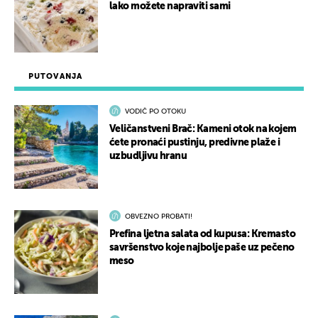
lako možete napraviti sami
PUTOVANJA
VODIČ PO OTOKU
Veličanstveni Brač: Kameni otok na kojem
ćete pronaći pustinju, predivne plaže i
uzbudljivu hranu
OBVEZNO PROBATI!
Prefina ljetna salata od kupusa: Kremasto
savršenstvo koje najbolje paše uz pečeno
meso