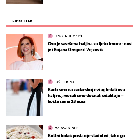
LIFESTYLE
U NOJ NIJE VRUĆE
Ovo je savršena haljina za ljeto i more - nosi
je i Bojana Gregorić Vejzović
BAŠ EFEKTNA
Kada smo na zadarskoj rivi ugledali ovu
haljinu, morali smo doznati odakle je –
košta samo 18 eura
MA, SAVRŠENO!
Kultni kolač postao je sladoled, tako ga