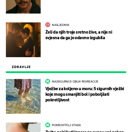
NASLJEDNIK
Želi da njih troje sretno žive, a nije ni
svjesna da ga je odavno izgubila
ZDRAVLJE
NAJSIGURNIJI OBLIK REKREACIJE
Vježbe za koljeno u moru: 5 sigurnih vježbi
koje mogu smanjiti bol i poboljšati
pokretljivost
POKROVITELJ STADA