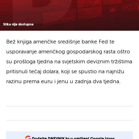
Slika nije dostupna
Bež knjiga američke središnje banke Fed te
usporavanje američkog gospodarskog rasta oštro
su prošloga tjedna na svjetskim deviznim tržištima
pritisnuli tečaj dolara, koji se spustio na najnižu
razinu prema euru i jenu u zadnja dva tjedna.
Dodajte DNEVNIK.hr u omiljeni Google izvor