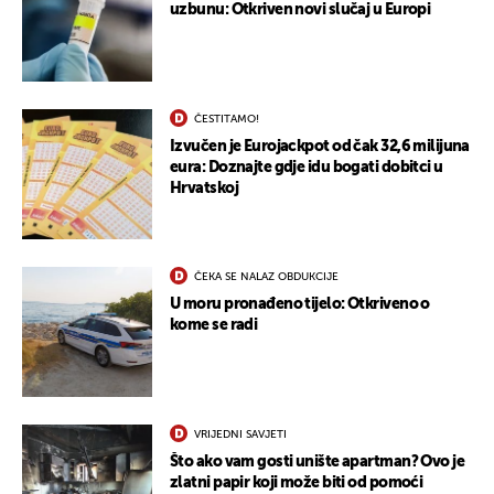
uzbunu: Otkriven novi slučaj u Europi
ČESTITAMO!
Izvučen je Eurojackpot od čak 32,6 milijuna
eura: Doznajte gdje idu bogati dobitci u
Hrvatskoj
ČEKA SE NALAZ OBDUKCIJE
U moru pronađeno tijelo: Otkriveno o
kome se radi
UKLJUČITE NOTIFIKACIJE
VRIJEDNI SAVJETI
Što ako vam gosti unište apartman? Ovo je
zlatni papir koji može biti od pomoći