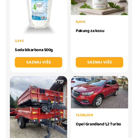
8,00 €
Pakung za kosu
2,24 €
Soda bikarbona 500g
SAZNAJ VIŠE
SAZNAJ VIŠE
15.300,00 €
Opel Grandland 1,2 Turbo