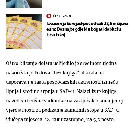
ČESTITAMO!
Izvučen je Eurojackpot od čak 32,6 milijuna
eura: Doznajte gdje idu bogati dobitci u
Hrvatskoj
Oštro klizanje dolara uslijedilo je sredinom tjedna
nakon što je Fedova "bež knjiga" ukazala na
usporavanje rasta gospodarskih aktivnosti između
lipnja i sredine srpnja u SAD-u. Nalazi iz te knjige
naveli su tržišne sudionike na zaključak o smanjenoj
vjerojatnosti za podizanje kamatnih stopa u SAD-u
idućega mjeseca, 18. put uzastopno, na 5,5 posto.