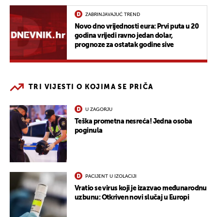
ZABRINJAVAJUĆ TREND
Novo dno vrijednosti eura: Prvi puta u 20
godina vrijedi ravno jedan dolar,
prognoze za ostatak godine sive
TRI VIJESTI O KOJIMA SE PRIČA
U ZAGORJU
Teška prometna nesreća! Jedna osoba
poginula
PACIJENT U IZOLACIJI
Vratio se virus koji je izazvao međunarodnu
uzbunu: Otkriven novi slučaj u Europi