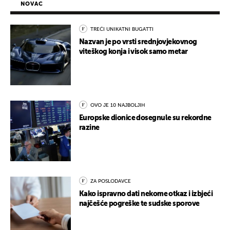
NOVAC
TREĆI UNIKATNI BUGATTI
Nazvan je po vrsti srednjovjekovnog
viteškog konja i visok samo metar
OVO JE 10 NAJBOLJIH
Europske dionice dosegnule su rekordne
razine
ZA POSLODAVCE
Kako ispravno dati nekome otkaz i izbjeći
najčešće pogreške te sudske sporove