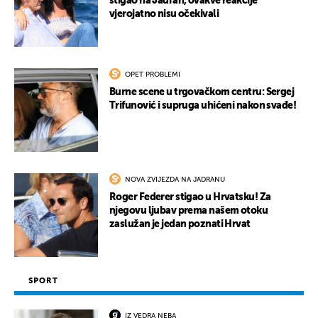
stigao na Jadran, ovakve reakcije
vjerojatno nisu očekivali
OPET PROBLEMI
Burne scene u trgovačkom centru: Sergej
Trifunović i supruga uhićeni nakon svađe!
NOVA ZVIJEZDA NA JADRANU
Roger Federer stigao u Hrvatsku! Za
njegovu ljubav prema našem otoku
zaslužan je jedan poznati Hrvat
SPORT
IZ VEDRA NEBA