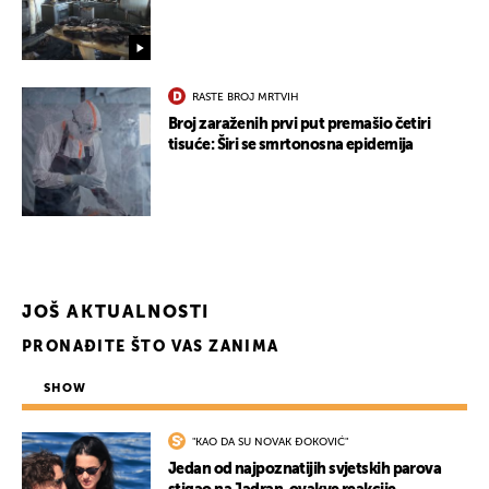
RASTE BROJ MRTVIH
Broj zaraženih prvi put premašio četiri
tisuće: Širi se smrtonosna epidemija
JOŠ AKTUALNOSTI
PRONAĐITE ŠTO VAS ZANIMA
SHOW
"KAO DA SU NOVAK ĐOKOVIĆ"
Jedan od najpoznatijih svjetskih parova