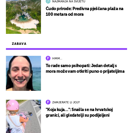
NAJMANJA NA SVIJETU
Čudo prirode: Predivna pješčana plaža na
100 metara od mora
ZABAVA
HMM…
To rade samo psihopati: Jedan detalj s
mora može vam otkriti puno o prijateljima
ZAMJERATE LI JOJ?
"Koja kuja…": Snašla se na hrvatskoj
granici, ali gledatelji su podijeljeni