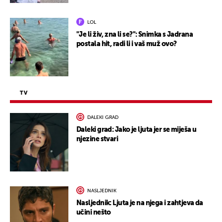
LOL
"Je li živ, zna li se?": Snimka s Jadrana
postala hit, radi li i vaš muž ovo?
TV
DALEKI GRAD
Daleki grad: Jako je ljuta jer se miješa u
njezine stvari
NASLJEDNIK
Nasljednik: Ljuta je na njega i zahtjeva da
učini nešto