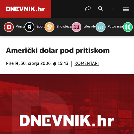
Vijesti
Sport
Showbizz
Lifestyle
Putovanja
PRETRAŽITE VIJESTI
Američki dolar pod pritiskom
Piše
H,
30. srpnja 2006. @ 15:43
KOMENTARI