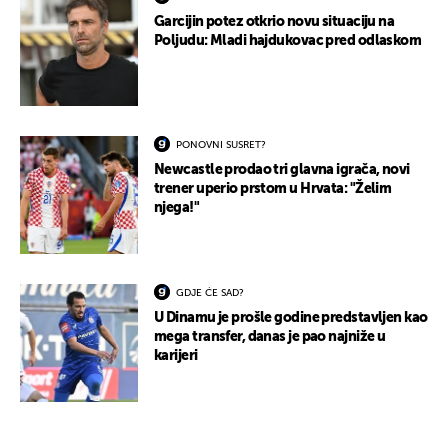
Garcijin potez otkrio novu situaciju na
Poljudu: Mladi hajdukovac pred odlaskom
PONOVNI SUSRET?
Newcastle prodao tri glavna igrača, novi
trener uperio prstom u Hrvata: "Želim
njega!"
GDJE ĆE SAD?
U Dinamu je prošle godine predstavljen kao
mega transfer, danas je pao najniže u
karijeri