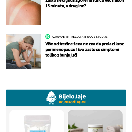
Zašto neki ljudi izgore na suncu već nakon
15 minuta, a drugi ne?
ALARMANTNI REZULTATI NOVE STUDIJE
Više od trećine žena ne zna da prolazi kroz
perimenopauzu! Evo zašto su simptomi
toliko zbunjujući