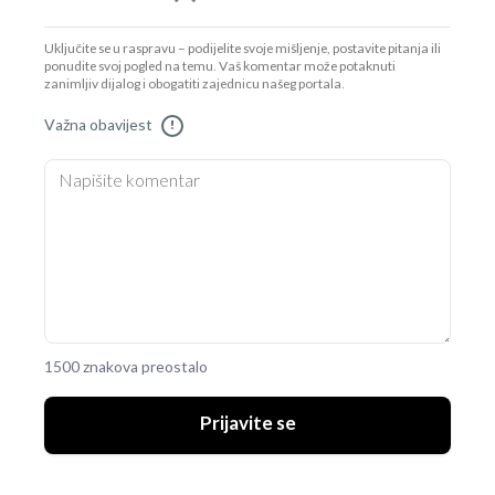
Uključite se u raspravu – podijelite svoje mišljenje, postavite pitanja ili
ponudite svoj pogled na temu. Vaš komentar može potaknuti
zanimljiv dijalog i obogatiti zajednicu našeg portala.
Važna obavijest
!
1500 znakova preostalo
Prijavite se