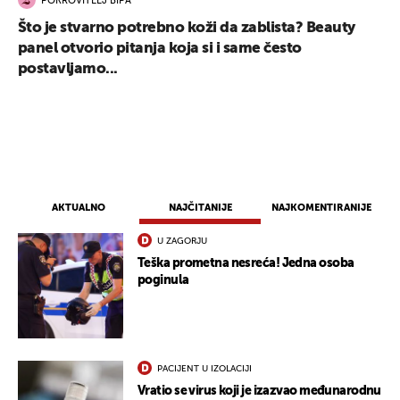
POKROVITELJ BIPA
Što je stvarno potrebno koži da zablista? Beauty
panel otvorio pitanja koja si i same često
postavljamo...
AKTUALNO
NAJČITANIJE
NAJKOMENTIRANIJE
U ZAGORJU
Teška prometna nesreća! Jedna osoba
poginula
PACIJENT U IZOLACIJI
Vratio se virus koji je izazvao međunarodnu