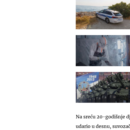
Na sreću 20-godišnje dj
udario u desnu, suvozač