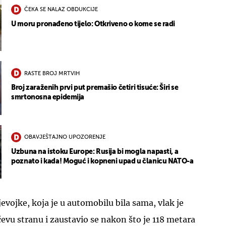
ČEKA SE NALAZ OBDUKCIJE
U moru pronađeno tijelo: Otkriveno o kome se radi
RASTE BROJ MRTVIH
Broj zaraženih prvi put premašio četiri tisuće: Širi se
smrtonosna epidemija
OBAVJEŠTAJNO UPOZORENJE
Uzbuna na istoku Europe: Rusija bi mogla napasti, a
poznato i kada! Moguć i kopneni upad u članicu NATO-a
evojke, koja je u automobilu bila sama, vlak je
evu stranu i zaustavio se nakon što je 118 metara