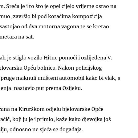
Sreća je i to što je opel cijelo vrijeme ostao na
rnuo, završio bi pod kotačima kompozicija
 sastojao od dva motorna vagona te se kretao
metara na sat.
UKLJUČITE NOTIFIKACIJE
 je stiglo vozilo Hitne pomoći i ozlijeđena V.
jelovarsku Opću bolnicu. Nakon policijskog
s pruge maknuli uništeni automobil kako bi vlak, s
jenja, nastavio put prema Osijeku.
irana na Kirurškom odjelu bjelovarske Opće
čić, koji ju je i primio, kaže kako djevojka još
ju, odnosno ne sjeća se događaja.