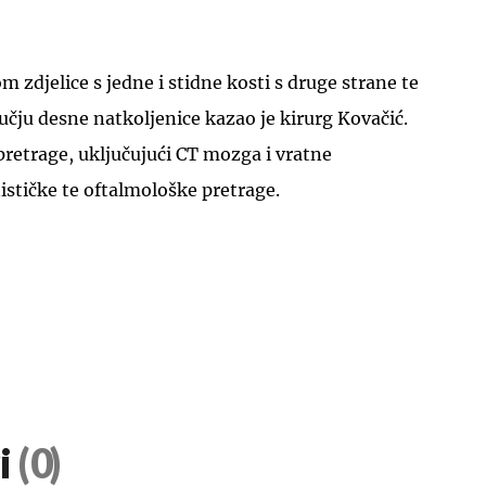
om zdjelice s jedne i stidne kosti s druge strane te
čju desne natkoljenice kazao je kirurg Kovačić.
 pretrage, uključujući CT mozga i vratne
nističke te oftalmološke pretrage.
i
(0)