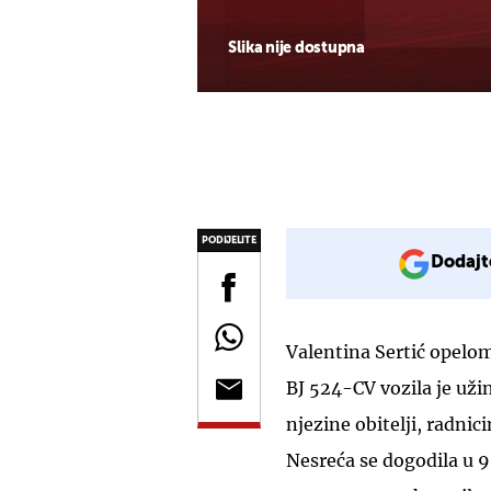
Slika nije dostupna
PODIJELITE
Dodajt
Valentina Sertić opelo
BJ 524-CV vozila je užin
njezine obitelji, radni
Nesreća se dogodila u 9