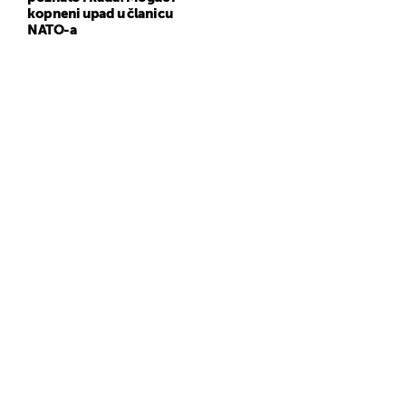
kopneni upad u članicu
NATO-a