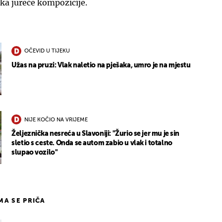
ska jureće kompozicije.
OČEVID U TIJEKU
Užas na pruzi: Vlak naletio na pješaka, umro je na mjestu
NIJE KOČIO NA VRIJEME
Željeznička nesreća u Slavoniji: "Žurio se jer mu je sin
sletio s ceste. Onda se autom zabio u vlak i totalno
slupao vozilo"
IMA SE PRIČA