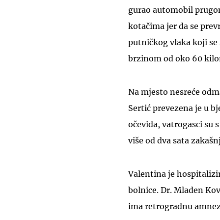
gurao automobil prugom. 
kotačima jer da se prev
putničkog vlaka koji se
brzinom od oko 60 kilo
Na mjesto nesreće odmah
Sertić prevezena je u b
očevida, vatrogasci su 
više od dva sata zakašn
Valentina je hospitaliz
bolnice. Dr. Mladen Kova
ima retrogradnu amnezi