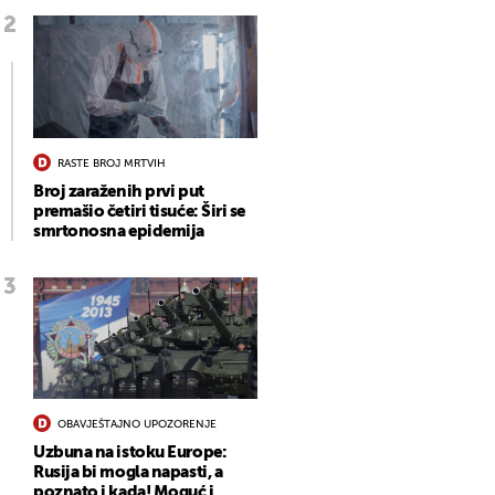
RASTE BROJ MRTVIH
Broj zaraženih prvi put
premašio četiri tisuće: Širi se
smrtonosna epidemija
OBAVJEŠTAJNO UPOZORENJE
Uzbuna na istoku Europe:
Rusija bi mogla napasti, a
poznato i kada! Moguć i