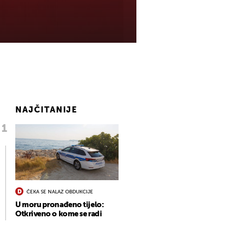
NAJČITANIJE
ČEKA SE NALAZ OBDUKCIJE
U moru pronađeno tijelo:
Otkriveno o kome se radi