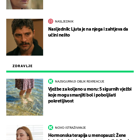
NASLJEDNIK
Nasljednik: Ljuta je na njega i zahtjeva da
učini nešto
ZDRAVLJE
NAJSIGURNIJI OBLIK REKREACIJE
Vježbe za koljeno u moru: 5 sigurnih vježbi
koje mogu smanjiti bol i poboljšati
pokretljivost
NOVO ISTRAŽIVANJE
Hormonska terapija u menopauzi: Žene