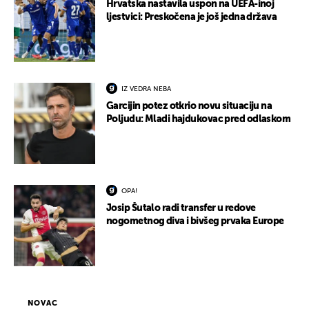
Hrvatska nastavila uspon na UEFA-inoj
ljestvici: Preskočena je još jedna država
IZ VEDRA NEBA
Garcijin potez otkrio novu situaciju na
Poljudu: Mladi hajdukovac pred odlaskom
OPA!
Josip Šutalo radi transfer u redove
nogometnog diva i bivšeg prvaka Europe
NOVAC