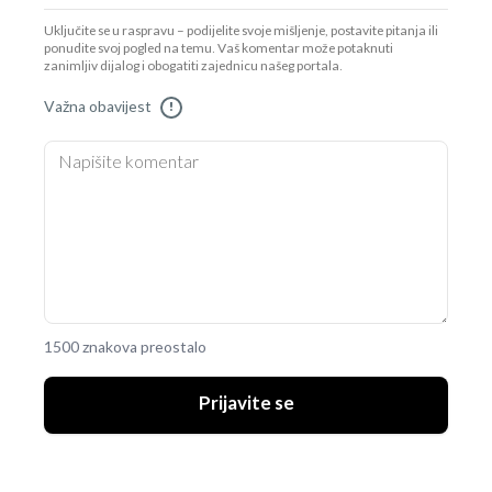
Uključite se u raspravu – podijelite svoje mišljenje, postavite pitanja ili
ponudite svoj pogled na temu. Vaš komentar može potaknuti
zanimljiv dijalog i obogatiti zajednicu našeg portala.
Važna obavijest
!
1500 znakova preostalo
Prijavite se