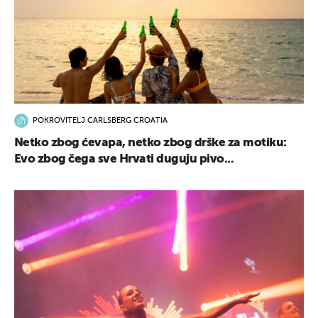
POKROVITELJ CARLSBERG CROATIA
Netko zbog ćevapa, netko zbog drške za motiku:
Evo zbog čega sve Hrvati duguju pivo...