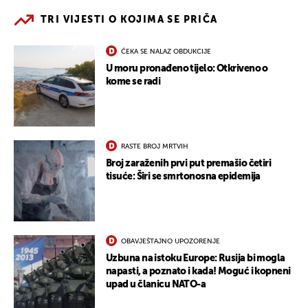
TRI VIJESTI O KOJIMA SE PRIČA
ČEKA SE NALAZ OBDUKCIJE
U moru pronađeno tijelo: Otkriveno o
kome se radi
RASTE BROJ MRTVIH
Broj zaraženih prvi put premašio četiri
tisuće: Širi se smrtonosna epidemija
OBAVJEŠTAJNO UPOZORENJE
Uzbuna na istoku Europe: Rusija bi mogla
napasti, a poznato i kada! Moguć i kopneni
upad u članicu NATO-a