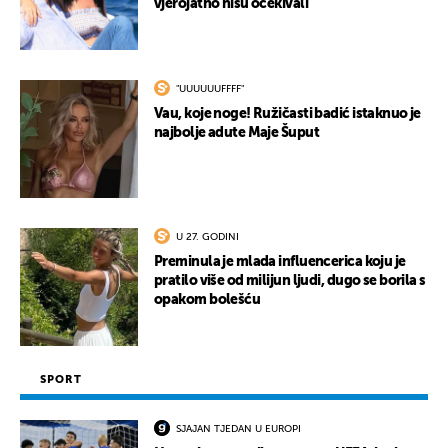
vjerojatno nisu očekivali
"UUUUUUFFFF"
UKLJUČITE NOTIFIKACIJE
Vau, koje noge! Ružičasti badić istaknuo je
najbolje adute Maje Šuput
U 27. GODINI
Preminula je mlada influencerica koju je
pratilo više od milijun ljudi, dugo se borila s
opakom bolešću
SPORT
SJAJAN TJEDAN U EUROPI