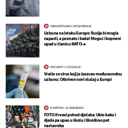
OBAVJEŠTAJNO UPOZORENJE
Uzbuna na istoku Europe: Rusija bi mogla
napasti, a poznato i kada! Moguć i kopneni
upad u članicu NATO-a
PACIJENT U IZOLACIJI
Vratio se virus koji je izazvao međunarodnu
uzbunu: Otkriven novi slučaj u Europi
8 MRTVIH, 15 RANJENIH
FOTO Krvavi pohod dječaka: Ubio baku i
djeda pa upao u školu i likvidirao pet
nastavnika