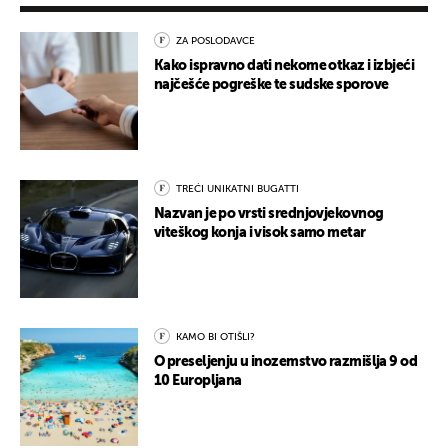
ZA POSLODAVCE
Kako ispravno dati nekome otkaz i izbjeći
najčešće pogreške te sudske sporove
TREĆI UNIKATNI BUGATTI
Nazvan je po vrsti srednjovjekovnog
viteškog konja i visok samo metar
KAMO BI OTIŠLI?
O preseljenju u inozemstvo razmišlja 9 od
10 Europljana