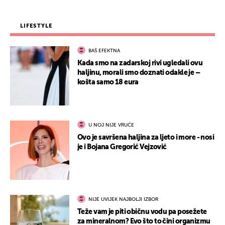
LIFESTYLE
BAŠ EFEKTNA
Kada smo na zadarskoj rivi ugledali ovu
haljinu, morali smo doznati odakle je –
košta samo 18 eura
U NOJ NIJE VRUĆE
Ovo je savršena haljina za ljeto i more - nosi
je i Bojana Gregorić Vejzović
NIJE UVIJEK NAJBOLJI IZBOR
Teže vam je piti običnu vodu pa posežete
za mineralnom? Evo što to čini organizmu