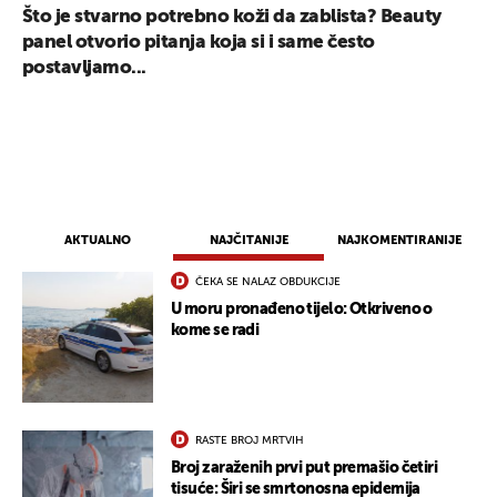
Što je stvarno potrebno koži da zablista? Beauty
panel otvorio pitanja koja si i same često
postavljamo...
AKTUALNO
NAJČITANIJE
NAJKOMENTIRANIJE
ČEKA SE NALAZ OBDUKCIJE
U moru pronađeno tijelo: Otkriveno o
kome se radi
RASTE BROJ MRTVIH
Broj zaraženih prvi put premašio četiri
tisuće: Širi se smrtonosna epidemija