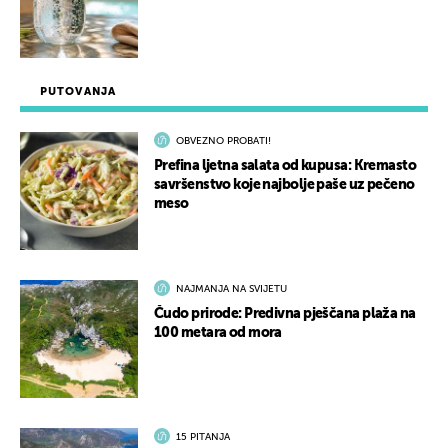
PUTOVANJA
OBVEZNO PROBATI!
Prefina ljetna salata od kupusa: Kremasto
savršenstvo koje najbolje paše uz pečeno
meso
NAJMANJA NA SVIJETU
Čudo prirode: Predivna pješčana plaža na
100 metara od mora
15 PITANJA