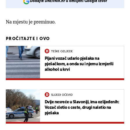
Dodajte DNEVNIK.hr u omiljeni Google izvor
Na mjestu je preminuo.
PROČITAJTE I OVO
TEŠKE OZLJEDE
Pijani vozač udario pješaka na
pješačkom, a onda su i njemu izmjerili
alkohol u krvi
SLIJEDI OČEVID
Dvije nesreće u Slavoniji, ima ozlijeđenih:
Vozač sletio s ceste, drugi naletio na
pješaka