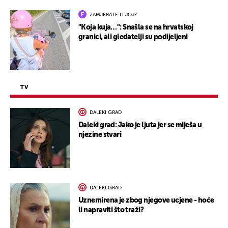
ZAMJERATE LI JOJ?
"Koja kuja…": Snašla se na hrvatskoj
granici, ali gledatelji su podijeljeni
TV
DALEKI GRAD
Daleki grad: Jako je ljuta jer se miješa u
njezine stvari
DALEKI GRAD
Uznemirena je zbog njegove ucjene - hoće
li napraviti što traži?