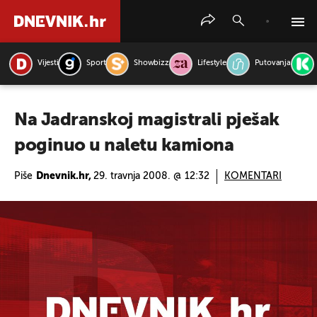
Vijesti
Sport
Showbizz
Lifestyle
Putovanja
PRETRAŽITE VIJESTI
Na Jadranskoj magistrali pješak
poginuo u naletu kamiona
Piše
Dnevnik.hr,
29. travnja 2008. @ 12:32
KOMENTARI