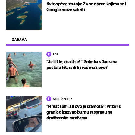
Kviz općeg znanja: Za one pred kojima se i
Google može sakriti
ZABAVA
LOL
"Je li živ, zna li se?": Snimka s Jadrana
postala hit, radi li i vaš muž ovo?
ŠTO KAŽETE?
"Hrvat sam, ali ovo je sramota": Prizor s
granice izazvao burnu raspravu na
društvenim mrežama