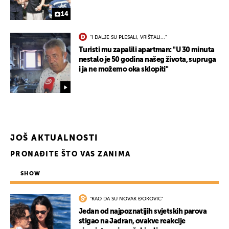
14
"I DALJE SU PLESALI, VRIŠTALI..."
Turisti mu zapalili apartman: "U 30 minuta
nestalo je 50 godina našeg života, supruga
i ja ne možemo oka sklopiti"
JOŠ AKTUALNOSTI
PRONAĐITE ŠTO VAS ZANIMA
SHOW
"KAO DA SU NOVAK ĐOKOVIĆ"
Jedan od najpoznatijih svjetskih parova
stigao na Jadran, ovakve reakcije