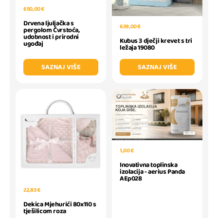
650,00 €
Drvena ljuljačka s
639,00 €
pergolom Čvrstoća,
udobnost i prirodni
Kubus 3 dječji krevet s tri
ugođaj
ležaja 19080
SAZNAJ VIŠE
SAZNAJ VIŠE
1,00 €
Inovativna toplinska
izolacija - aerius Panda
AEp028
22,83 €
Dekica Mjehurići 80x110 s
tješilicom roza