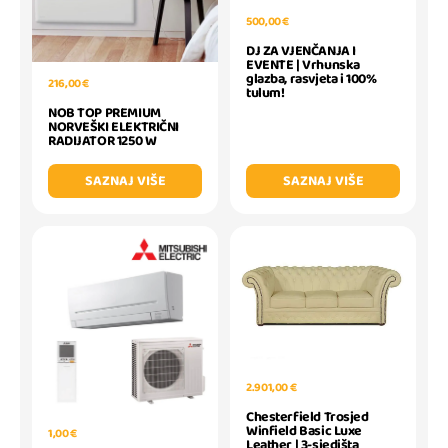
500,00 €
DJ ZA VJENČANJA I
EVENTE | Vrhunska
glazba, rasvjeta i 100%
216,00 €
tulum!
NOB TOP PREMIUM
NORVEŠKI ELEKTRIČNI
RADIJATOR 1250 W
SAZNAJ VIŠE
SAZNAJ VIŠE
2.901,00 €
Chesterfield Trosjed
Winfield Basic Luxe
1,00 €
Leather | 3-sjedišta