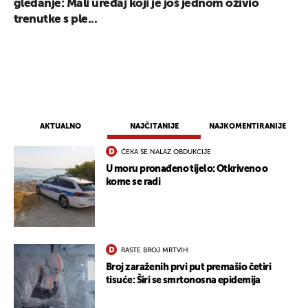
gledanje: Mali uređaj koji je još jednom oživio
trenutke s ple...
AKTUALNO
NAJČITANIJE
NAJKOMENTIRANIJE
ČEKA SE NALAZ OBDUKCIJE
U moru pronađeno tijelo: Otkriveno o
kome se radi
RASTE BROJ MRTVIH
Broj zaraženih prvi put premašio četiri
tisuće: Širi se smrtonosna epidemija