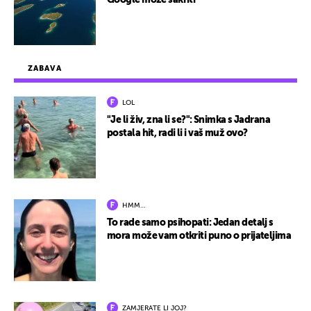
Google može sakriti
ZABAVA
LOL
"Je li živ, zna li se?": Snimka s Jadrana
postala hit, radi li i vaš muž ovo?
HMM…
To rade samo psihopati: Jedan detalj s
mora može vam otkriti puno o prijateljima
ZAMJERATE LI JOJ?