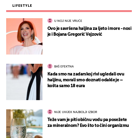
LIFESTYLE
U NOJ NIJE VRUĆE
Ovo je savršena haljina za ljeto i more - nosi
je i Bojana Gregorić Vejzović
BAŠ EFEKTNA
Kada smo na zadarskoj rivi ugledali ovu
haljinu, morali smo doznati odakle je –
košta samo 18 eura
NIJE UVIJEK NAJBOLJI IZBOR
Teže vam je piti običnu vodu pa posežete
za mineralnom? Evo što to čini organizmu