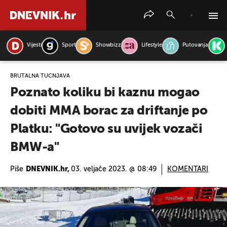
Vijesti
Sport
Showbizz
Lifestyle
Putovanja
PRETRAŽITE VIJESTI
BRUTALNA TUČNJAVA
Poznato koliku bi kaznu mogao
dobiti MMA borac za driftanje po
Platku: "Gotovo su uvijek vozači
BMW-a"
Piše
DNEVNIK.hr,
03. veljače 2023. @ 08:49
KOMENTARI