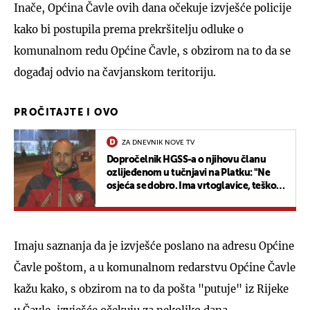
Inače, Općina Čavle ovih dana očekuje izvješće policije
kako bi postupila prema prekršitelju odluke o
komunalnom redu Općine Čavle, s obzirom na to da se
događaj odvio na čavjanskom teritoriju.
PROČITAJTE I OVO
ZA DNEVNIK NOVE TV
Dopročelnik HGSS-a o njihovu članu
ozlijeđenom u tučnjavi na Platku: "Ne
osjeća se dobro. Ima vrtoglavice, teško
mu je čitati"
Imaju saznanja da je izvješće poslano na adresu Općine
Čavle poštom, a u komunalnom redarstvu Općine Čavle
kažu kako, s obzirom na to da pošta "putuje" iz Rijeke