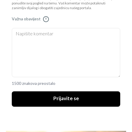
ponudite svoj pogled na temu. Vaš komentar može potaknuti
zanimljiv dijalog i obogatiti zajednicu našeg portala.
Važna obavijest
!
1500 znakova preostalo
Prijavite se