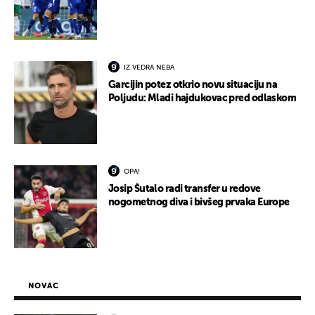
IZ VEDRA NEBA
Garcijin potez otkrio novu situaciju na
Poljudu: Mladi hajdukovac pred odlaskom
OPA!
Josip Šutalo radi transfer u redove
nogometnog diva i bivšeg prvaka Europe
NOVAC