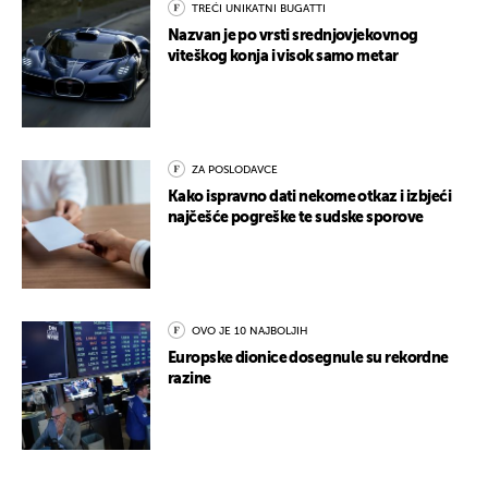
TREĆI UNIKATNI BUGATTI
Nazvan je po vrsti srednjovjekovnog
viteškog konja i visok samo metar
ZA POSLODAVCE
Kako ispravno dati nekome otkaz i izbjeći
najčešće pogreške te sudske sporove
OVO JE 10 NAJBOLJIH
Europske dionice dosegnule su rekordne
razine