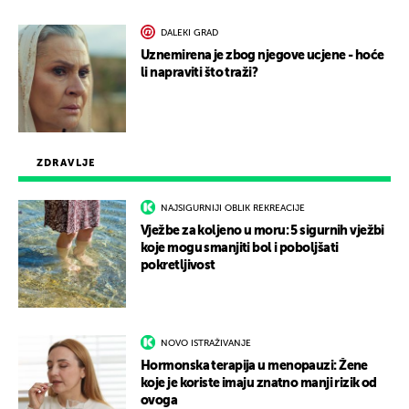
DALEKI GRAD
Uznemirena je zbog njegove ucjene - hoće
li napraviti što traži?
ZDRAVLJE
NAJSIGURNIJI OBLIK REKREACIJE
Vježbe za koljeno u moru: 5 sigurnih vježbi
koje mogu smanjiti bol i poboljšati
pokretljivost
NOVO ISTRAŽIVANJE
Hormonska terapija u menopauzi: Žene
koje je koriste imaju znatno manji rizik od
ovoga