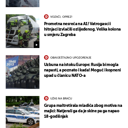
VOZAČI, OPREZ!
Prometna nesreća na A1! Vatrogasci i
hitnjaci izvlačili ozlijeđenog. Velika kolona
u smjeru Zagreba
OBAVJEŠTAJNO UPOZORENJE
Uzbuna na istoku Europe: Rusija bi mogla
napasti, a poznato i kada! Moguć i kopneni
upad u članicu NATO-a
UKLJUČITE NOTIFIKACIJE
UŽAS NA BRAČU
Grupa maltretirala mladića zbog motiva na
majici: Natjerali ga da je skine pa ga napao
18-godišnjak