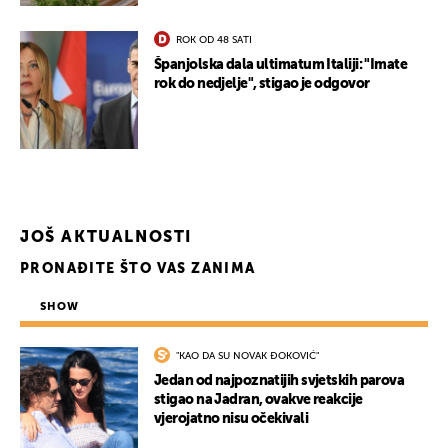
ROK OD 48 SATI
Španjolska dala ultimatum Italiji: "Imate
rok do nedjelje", stigao je odgovor
JOŠ AKTUALNOSTI
PRONAĐITE ŠTO VAS ZANIMA
SHOW
"KAO DA SU NOVAK ĐOKOVIĆ"
Jedan od najpoznatijih svjetskih parova
stigao na Jadran, ovakve reakcije
vjerojatno nisu očekivali