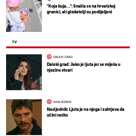
"Koja kuja…": Snašla se na hrvatskoj
granici, ali gledatelji su podijeljeni
TV
DALEKI GRAD
Daleki grad: Jako je ljuta jer se miješa u
njezine stvari
NASLJEDNIK
Nasljednik: Ljuta je na njega i zahtjeva da
učini nešto