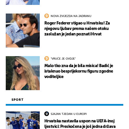
NOVA ZVIJEZDA NA JADRANU
Roger Federer stigao u Hrvatsku! Za
njegovu ljubav prema našem otoku
zaslužan je jedan poznati Hrvat
"VRUĆE JE OVDJE"
Malo tko zna da je bila misica! Badić je
istaknuo besprijekornu figuru zgodne
voditeljice
SPORT
SJAJAN TJEDAN U EUROPI
Hrvatska nastavila uspon na UEFA-inoj
ljestvici: Preskočena je još jedna država