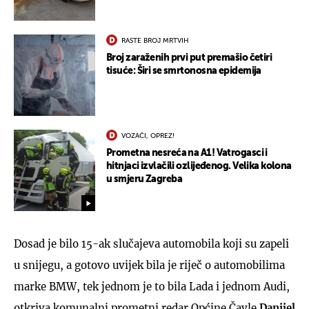
RASTE BROJ MRTVIH
Broj zaraženih prvi put premašio četiri
tisuće: Širi se smrtonosna epidemija
VOZAČI, OPREZ!
Prometna nesreća na A1! Vatrogasci i
hitnjaci izvlačili ozlijeđenog. Velika kolona
u smjeru Zagreba
Dosad je bilo 15-ak slučajeva automobila koji su zapeli
u snijegu, a gotovo uvijek bila je riječ o automobilima
marke BMW, tek jednom je to bila Lada i jednom Audi,
otkriva komunalni prometni redar Općine Čavle
Danijel