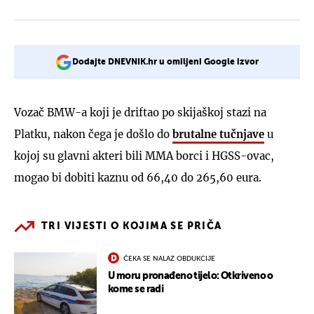
Dodajte DNEVNIK.hr u omiljeni Google izvor
Vozač BMW-a koji je driftao po skijaškoj stazi na
Platku, nakon čega je došlo do
brutalne tučnjave
u
kojoj su glavni akteri bili MMA borci i HGSS-ovac,
mogao bi dobiti kaznu od 66,40 do 265,60 eura.
TRI VIJESTI O KOJIMA SE PRIČA
ČEKA SE NALAZ OBDUKCIJE
U moru pronađeno tijelo: Otkriveno o
kome se radi