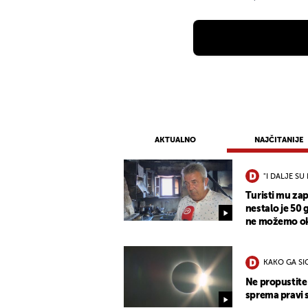
AKTUALNO
NAJČITANIJE
"I DALJE SU 
Turisti mu zap
nestalo je 50 
ne možemo oka
KAKO GA S
Ne propustite 
sprema pravi 