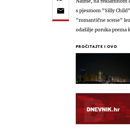
Naime, na reklamnom di
s pjesmom "Silly Child"
"romantične scene" lezb
odašilje poruka prema ko
PROČITAJTE I OVO