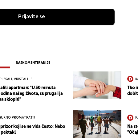
Prijavite se
NAJKOMENTIRANIJE
PLESALI, VRIŠTALI..."
I
alili apartman: "U 30 minuta
Tko i
godina našeg života, supruga i ja
dobit
 sklopiti"
IGURNO PROMATRATI?
K
prizor koji se ne viđa često: Nebo
Na st
spektakl
"Očaj