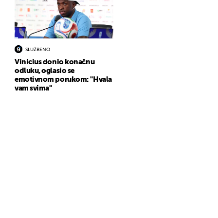
SLUŽBENO
Vinicius donio konačnu
odluku, oglasio se
emotivnom porukom: "Hvala
vam svima"