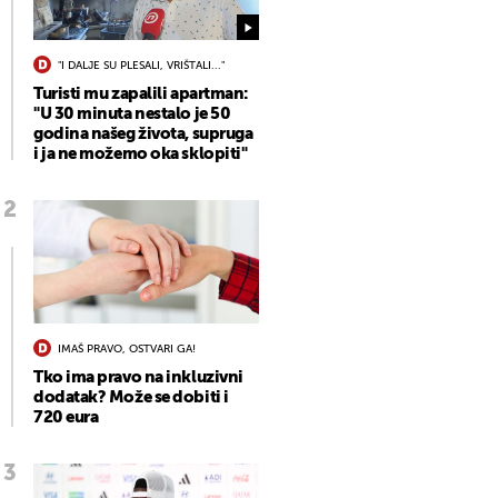
"I DALJE SU PLESALI, VRIŠTALI..."
Turisti mu zapalili apartman:
"U 30 minuta nestalo je 50
godina našeg života, supruga
i ja ne možemo oka sklopiti"
IMAŠ PRAVO, OSTVARI GA!
Tko ima pravo na inkluzivni
dodatak? Može se dobiti i
720 eura