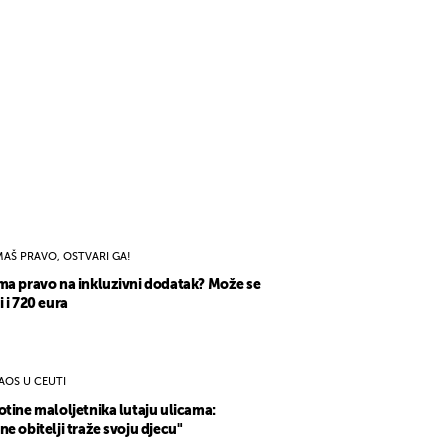
MAŠ PRAVO, OSTVARI GA!
ma pravo na inkluzivni dodatak? Može se
i i 720 eura
AOS U CEUTI
otine maloljetnika lutaju ulicama:
ne obitelji traže svoju djecu"