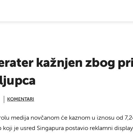
E VIJESTI
erater kažnjen zbog pr
ljupca
KOMENTARI
rolu medija novčanom će kaznom u iznosu od 7,24
 koji je usred Singapura postavio reklamni displa