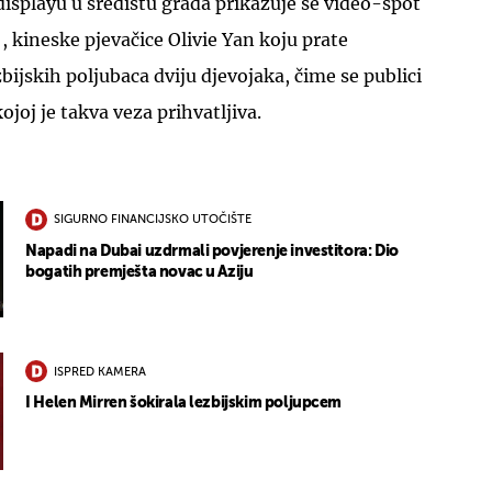
splayu u središtu grada prikazuje se video-spot
, kineske pjevačice Olivie Yan koju prate
ijskih poljubaca dviju djevojaka, čime se publici
joj je takva veza prihvatljiva.
SIGURNO FINANCIJSKO UTOČIŠTE
Napadi na Dubai uzdrmali povjerenje investitora: Dio
bogatih premješta novac u Aziju
ISPRED KAMERA
I Helen Mirren šokirala lezbijskim poljupcem