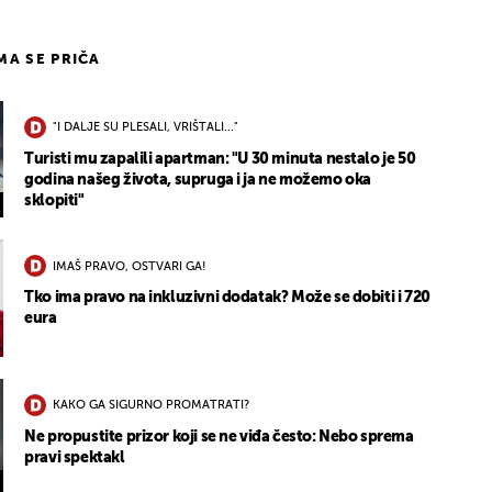
IMA SE PRIČA
"I DALJE SU PLESALI, VRIŠTALI..."
Turisti mu zapalili apartman: "U 30 minuta nestalo je 50
godina našeg života, supruga i ja ne možemo oka
sklopiti"
IMAŠ PRAVO, OSTVARI GA!
Tko ima pravo na inkluzivni dodatak? Može se dobiti i 720
eura
KAKO GA SIGURNO PROMATRATI?
Ne propustite prizor koji se ne viđa često: Nebo sprema
pravi spektakl