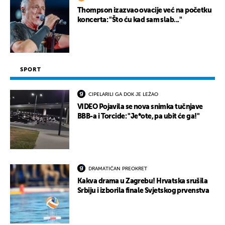
Thompson izazvao ovacije već na početku
koncerta: "Što ću kad sam slab..."
SPORT
CIPELARILI GA DOK JE LEŽAO
VIDEO Pojavila se nova snimka tučnjave
BBB-a i Torcide: "Je*ote, pa ubit će ga!"
DRAMATIČAN PREOKRET
Kakva drama u Zagrebu! Hrvatska srušila
Srbiju i izborila finale Svjetskog prvenstva