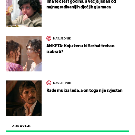
Ima tek šest godina, a već je jedan od
najnagrađivanijih dječjih glumaca
NASLJEDNIK
ANKETA: Koju ženu bi Serhat trebao
izabrati?
NASLJEDNIK
Rade mu iza leđa, a on toga nije svjestan
ZDRAVLJE