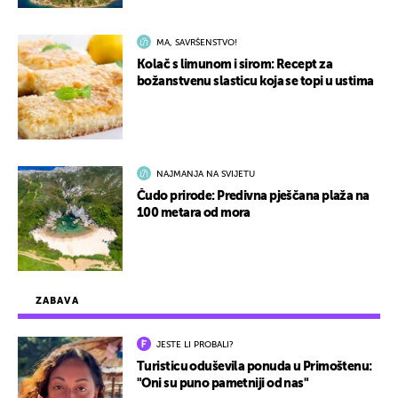
MA, SAVRŠENSTVO!
Kolač s limunom i sirom: Recept za
božanstvenu slasticu koja se topi u ustima
NAJMANJA NA SVIJETU
Čudo prirode: Predivna pješčana plaža na
100 metara od mora
ZABAVA
JESTE LI PROBALI?
Turisticu oduševila ponuda u Primoštenu:
"Oni su puno pametniji od nas"