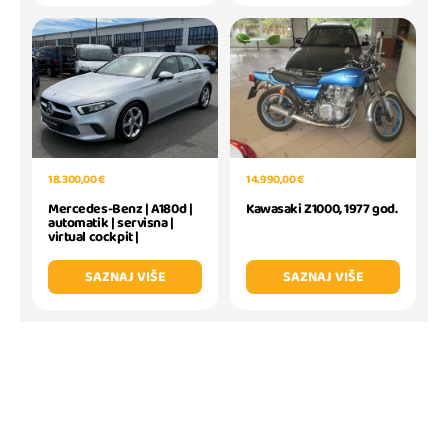
18.300,00 €
14.990,00 €
Mercedes-Benz | A180d |
Kawasaki Z1000, 1977 god.
automatik | servisna |
virtual cockpit |
SAZNAJ VIŠE
SAZNAJ VIŠE