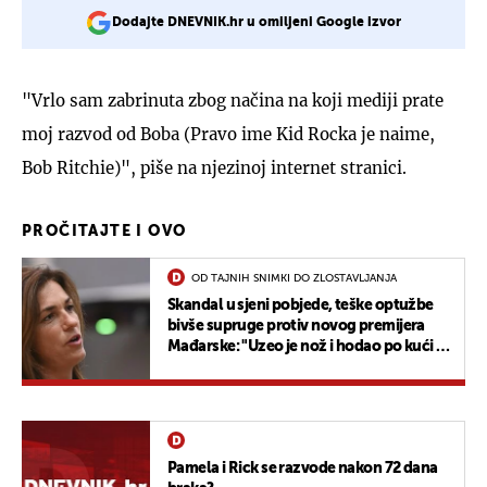
Dodajte DNEVNIK.hr u omiljeni Google izvor
"Vrlo sam zabrinuta zbog načina na koji mediji prate
moj razvod od Boba (Pravo ime Kid Rocka je naime,
Bob Ritchie)", piše na njezinoj internet stranici.
PROČITAJTE I OVO
OD TAJNIH SNIMKI DO ZLOSTAVLJANJA
Skandal u sjeni pobjede, teške optužbe
bivše supruge protiv novog premijera
Mađarske: "Uzeo je nož i hodao po kući s
njim u ruci"
Pamela i Rick se razvode nakon 72 dana