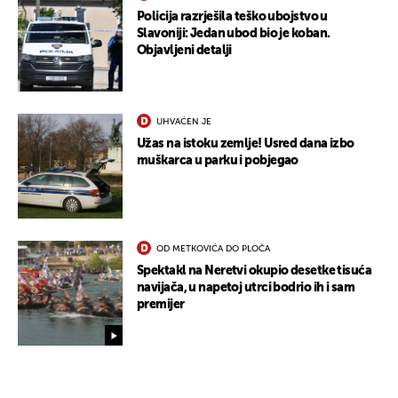
Policija razrješila teško ubojstvo u
Slavoniji: Jedan ubod bio je koban.
Objavljeni detalji
UHVAĆEN JE
Užas na istoku zemlje! Usred dana izbo
muškarca u parku i pobjegao
OD METKOVIĆA DO PLOČA
Spektakl na Neretvi okupio desetke tisuća
navijača, u napetoj utrci bodrio ih i sam
premijer