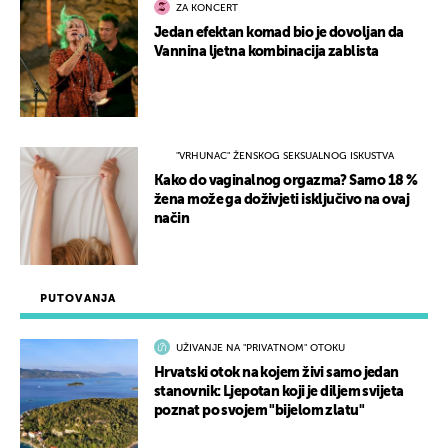
ZA KONCERT
Jedan efektan komad bio je dovoljan da
Vannina ljetna kombinacija zablista
"VRHUNAC" ŽENSKOG SEKSUALNOG ISKUSTVA
Kako do vaginalnog orgazma? Samo 18 %
žena može ga doživjeti isključivo na ovaj
način
PUTOVANJA
UŽIVANJE NA "PRIVATNOM" OTOKU
Hrvatski otok na kojem živi samo jedan
stanovnik: Ljepotan koji je diljem svijeta
poznat po svojem "bijelom zlatu"