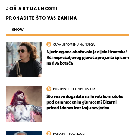
JOŠ AKTUALNOSTI
PRONAĐITE ŠTO VAS ZANIMA
SHOW
ČUVA USPOMENU NA NJEGA
Njezinog oca obožavala je cijela Hrvatska!
Kći neprežaljenog pjevača projurila špicom
na dva kotača
UKLJUČITE NOTIFIKACIJE
PONOVNO POD POVEĆALOM
Što se sve događalo na hrvatskom otoku
pod osramoćenim glumcem? Bizarni
prizori i danas izazivaju nevjericu
PRED 20 TISUĆA LJUDI