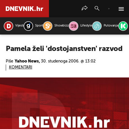
Vijesti
Sport
Showbizz
Lifestyle
Putovanja
PRETRAŽITE VIJESTI
Pamela želi 'dostojanstven' razvod
Piše
Yahoo News,
30. studenoga 2006. @ 13:02
KOMENTARI