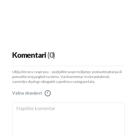
Komentari
(0)
Uključite se u raspravu – podijelite svoje mišljenje, postavite pitanja ili
ponudite svoj pogled na temu. Vaš komentar može potaknuti
zanimljiv dijalog i obogatiti zajednicu našeg portala.
Važna obavijest
!