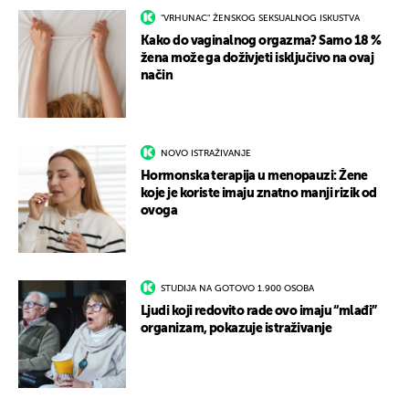
"VRHUNAC" ŽENSKOG SEKSUALNOG ISKUSTVA
Kako do vaginalnog orgazma? Samo 18 %
žena može ga doživjeti isključivo na ovaj
način
NOVO ISTRAŽIVANJE
Hormonska terapija u menopauzi: Žene
koje je koriste imaju znatno manji rizik od
ovoga
STUDIJA NA GOTOVO 1.900 OSOBA
Ljudi koji redovito rade ovo imaju “mlađi”
organizam, pokazuje istraživanje