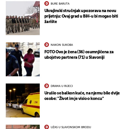
BURE BARUTA
Ukrajinski stručnjak upozorava na novu
prijetnju: Ovaj grad u BiH-u bi mogao biti
žarište
NAKON SUKOBA
FOTO Ovo je žena (36) osumnjičena za
ubojstvo partnera (71) u Slavoniji
DRAMA U RIJECI
Urušio se balkon kuće, na njemu bile dvije
osobe: "Život im je visio o koncu"
UŽAS U SLAVONSKOM BRODU