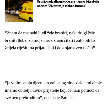
Urušio se balkon kuće, na njemu bile dvije
osobe: "Život im je visio o koncu"
"Znam da me neki ljudi žele braniti, neki drugi žele
braniti Boba, ali moja djeca znaju čitati i zato bih to
željela riješiti na prijateljski i dostojanstven način".
"Ja volim svoju djecu, on voli svog sina. dakle mi oboje
imamo obitelj i divne prijatelje koji će nam pomoći da
sve ovo prebrodimo", dodala je Pamela.