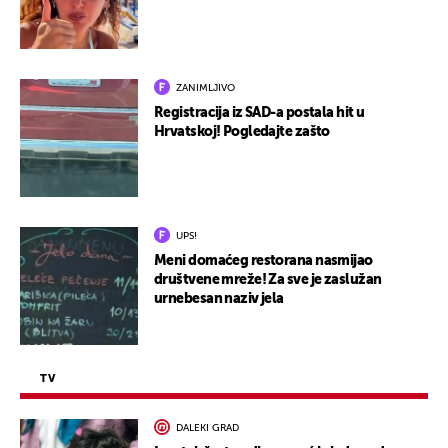
ZANIMLJIVO
Registracija iz SAD-a postala hit u
Hrvatskoj! Pogledajte zašto
UPS!
Meni domaćeg restorana nasmijao
društvene mreže! Za sve je zaslužan
urnebesan naziv jela
TV
DALEKI GRAD