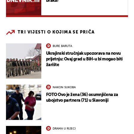
braka?
TRI VIJESTI O KOJIMA SE PRIČA
BURE BARUTA
Ukrajinski stručnjak upozorava na novu
prijetnju: Ovaj grad u BiH-u bi mogao biti
žarište
NAKON SUKOBA
FOTO Ovo je žena (36) osumnjičena za
ubojstvo partnera (71) u Slavoniji
DRAMA U RIJECI