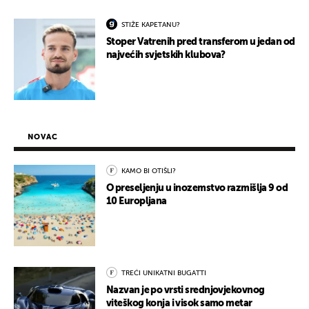
STIŽE KAPETANU?
Stoper Vatrenih pred transferom u jedan od
najvećih svjetskih klubova?
NOVAC
KAMO BI OTIŠLI?
O preseljenju u inozemstvo razmišlja 9 od
10 Europljana
TREĆI UNIKATNI BUGATTI
Nazvan je po vrsti srednjovjekovnog
viteškog konja i visok samo metar