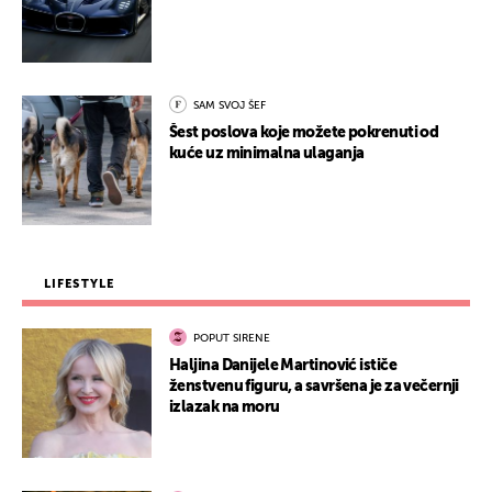
SAM SVOJ ŠEF
Šest poslova koje možete pokrenuti od
kuće uz minimalna ulaganja
LIFESTYLE
POPUT SIRENE
Haljina Danijele Martinović ističe
ženstvenu figuru, a savršena je za večernji
izlazak na moru