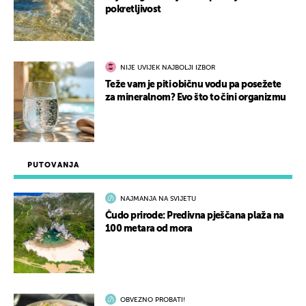
pokretljivost
NIJE UVIJEK NAJBOLJI IZBOR
Teže vam je piti običnu vodu pa posežete
za mineralnom? Evo što to čini organizmu
PUTOVANJA
NAJMANJA NA SVIJETU
Čudo prirode: Predivna pješčana plaža na
100 metara od mora
OBVEZNO PROBATI!