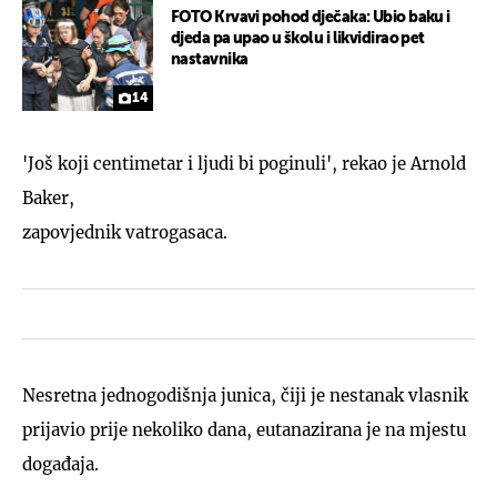
FOTO Krvavi pohod dječaka: Ubio baku i
djeda pa upao u školu i likvidirao pet
nastavnika
14
'Još koji centimetar i ljudi bi poginuli', rekao je Arnold
Baker,
zapovjednik vatrogasaca.
Nesretna jednogodišnja junica, čiji je nestanak vlasnik
prijavio prije nekoliko dana, eutanazirana je na mjestu
događaja.