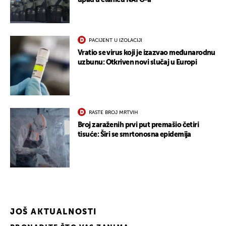
upad u članicu NATO-a
PACIJENT U IZOLACIJI
Vratio se virus koji je izazvao međunarodnu
uzbunu: Otkriven novi slučaj u Europi
RASTE BROJ MRTVIH
Broj zaraženih prvi put premašio četiri
tisuće: Širi se smrtonosna epidemija
JOŠ AKTUALNOSTI