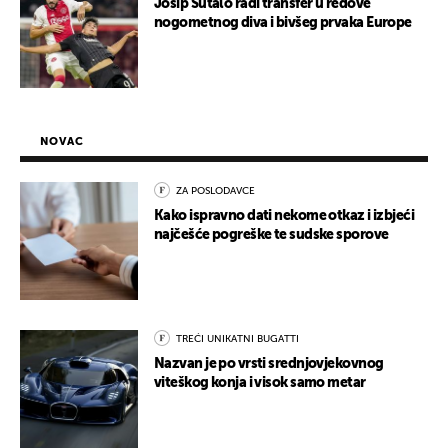
Josip Šutalo radi transfer u redove
nogometnog diva i bivšeg prvaka Europe
NOVAC
ZA POSLODAVCE
Kako ispravno dati nekome otkaz i izbjeći
najčešće pogreške te sudske sporove
TREĆI UNIKATNI BUGATTI
Nazvan je po vrsti srednjovjekovnog
viteškog konja i visok samo metar