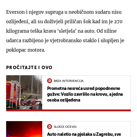
Everson i njegov supruga u neobičnom sudaru nisu
ozlijeđeni, ali su doživjeli priličan šok kad im je 270
kilograma teška krava 'sletjela' na auto. Od siline
udarca razbijeno je vjetrobransko staklo i ulupljen je
poklopac motora.
PROČITAJTE I OVO
BRZA INTERVENCIJA
Prometna nesreća usred popodnevne
gužve: Vozilo završilo na krovu, a jedna
osoba ozlijeđena
SLIJEDI OČEVID
Auto naletio na pješaka u Zagrebu, sve