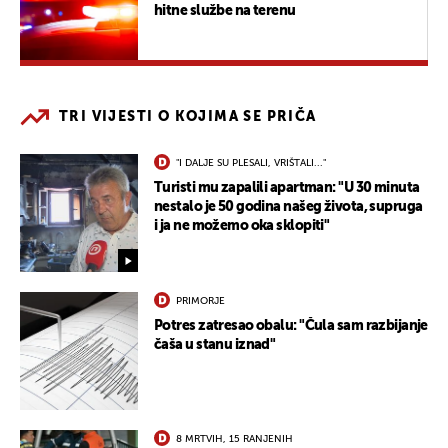
hitne službe na terenu
TRI VIJESTI O KOJIMA SE PRIČA
"I DALJE SU PLESALI, VRIŠTALI..."
Turisti mu zapalili apartman: "U 30 minuta
nestalo je 50 godina našeg života, supruga
i ja ne možemo oka sklopiti"
PRIMORJE
Potres zatresao obalu: "Čula sam razbijanje
čaša u stanu iznad"
8 MRTVIH, 15 RANJENIH