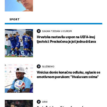
SPORT
SJAJAN TJEDAN U EUROPI
Hrvatska nastavila uspon na UEFA-inoj
ljestvici: Preskočena je još jedna država
SLUŽBENO
Vinicius donio konačnu odluku, oglasio se
emotivnom porukom: "Hvala vam svima"
OPA!