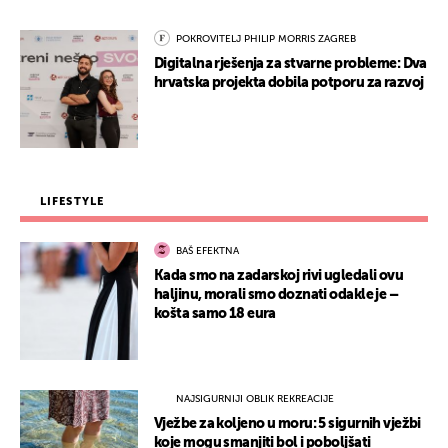
POKROVITELJ PHILIP MORRIS ZAGREB
Digitalna rješenja za stvarne probleme: Dva
hrvatska projekta dobila potporu za razvoj
LIFESTYLE
BAŠ EFEKTNA
Kada smo na zadarskoj rivi ugledali ovu
haljinu, morali smo doznati odakle je –
košta samo 18 eura
NAJSIGURNIJI OBLIK REKREACIJE
Vježbe za koljeno u moru: 5 sigurnih vježbi
koje mogu smanjiti bol i poboljšati