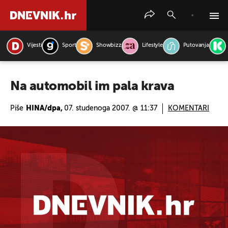
Vijesti
Sport
Showbizz
Lifestyle
Putovanja
PRETRAŽITE VIJESTI
Na automobil im pala krava
Piše
HINA/dpa,
07. studenoga 2007. @ 11:37
KOMENTARI