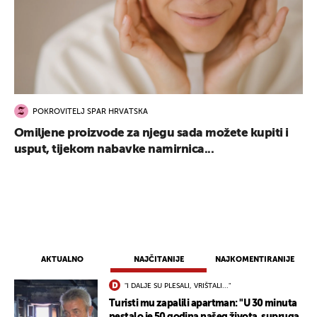
POKROVITELJ SPAR HRVATSKA
Omiljene proizvode za njegu sada možete kupiti i
usput, tijekom nabavke namirnica...
AKTUALNO
NAJČITANIJE
NAJKOMENTIRANIJE
"I DALJE SU PLESALI, VRIŠTALI..."
Turisti mu zapalili apartman: "U 30 minuta