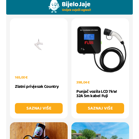
165,00 €
398,04 €
Zlatni privjesak Country
Punjač vozila LCD 7kW
32A 5m kabel Fuji
SAZNAJ VIŠE
SAZNAJ VIŠE