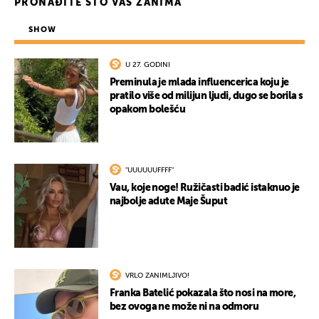
PRONAĐITE ŠTO VAS ZANIMA
SHOW
U 27. GODINI
Preminula je mlada influencerica koju je
pratilo više od milijun ljudi, dugo se borila s
opakom bolešću
UKLJUČITE NOTIFIKACIJE
"UUUUUUFFFF"
Vau, koje noge! Ružičasti badić istaknuo je
najbolje adute Maje Šuput
VRLO ZANIMLJIVO!
Franka Batelić pokazala što nosi na more,
bez ovoga ne može ni na odmoru