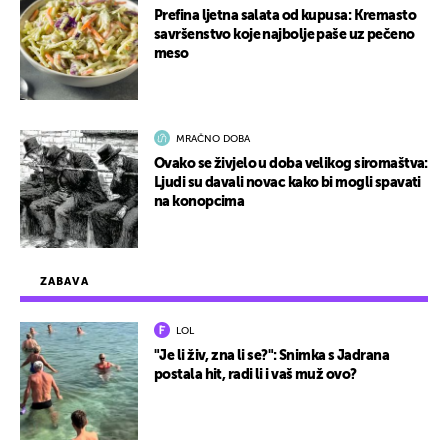
Prefina ljetna salata od kupusa: Kremasto
savršenstvo koje najbolje paše uz pečeno
meso
MRAČNO DOBA
Ovako se živjelo u doba velikog siromaštva:
Ljudi su davali novac kako bi mogli spavati
na konopcima
ZABAVA
LOL
"Je li živ, zna li se?": Snimka s Jadrana
postala hit, radi li i vaš muž ovo?