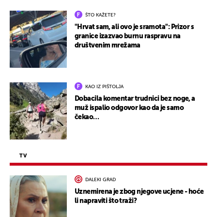
ŠTO KAŽETE?
"Hrvat sam, ali ovo je sramota": Prizor s
granice izazvao burnu raspravu na
društvenim mrežama
KAO IZ PIŠTOLJA
Dobacila komentar trudnici bez noge, a
muž ispalio odgovor kao da je samo
čekao…
TV
DALEKI GRAD
Uznemirena je zbog njegove ucjene - hoće
li napraviti što traži?