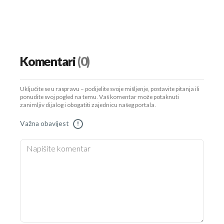
Komentari
(0)
Uključite se u raspravu – podijelite svoje mišljenje, postavite pitanja ili
ponudite svoj pogled na temu. Vaš komentar može potaknuti
zanimljiv dijalog i obogatiti zajednicu našeg portala.
Važna obavijest
!