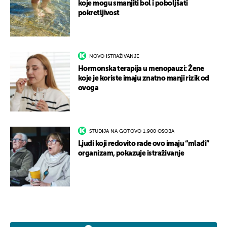
koje mogu smanjiti bol i poboljšati
pokretljivost
NOVO ISTRAŽIVANJE
Hormonska terapija u menopauzi: Žene
koje je koriste imaju znatno manji rizik od
ovoga
STUDIJA NA GOTOVO 1.900 OSOBA
Ljudi koji redovito rade ovo imaju “mlađi”
organizam, pokazuje istraživanje