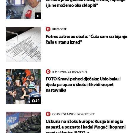
nestalo je 50 godina našeg života, supruga
i ja ne možemo oka sklopiti"
PRIMORJE
Potres zatresao obalu: "Čula sam razbijanje
čaša u stanu iznad"
8 MRTVIH, 15 RANJENIH
FOTO Krvavi pohod dječaka: Ubio baku i
djeda pa upao u školu i likvidirao pet
nastavnika
14
OBAVJEŠTAJNO UPOZORENJE
Uzbuna na istoku Europe: Rusija bi mogla
napasti, a poznato i kada! Moguć i kopneni