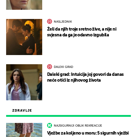
NASLJEDNIK
Želi da njih troje sretno žive, a nije ni
svjesna da ga je odavno izgubila
DALEKI GRAD
Daleki grad: Intuicija joj govori da danas
neće otići iz njihovog života
ZDRAVLJE
NAJSIGURNIJI OBLIK REKREACIJE
Vježbe za koljeno u moru: 5 sigurnih vježbi