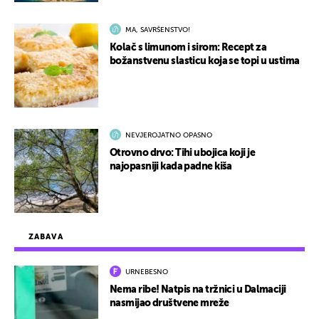
MA, SAVRŠENSTVO!
Kolač s limunom i sirom: Recept za
božanstvenu slasticu koja se topi u ustima
NEVJEROJATNO OPASNO
Otrovno drvo: Tihi ubojica koji je
najopasniji kada padne kiša
ZABAVA
URNEBESNO
Nema ribe! Natpis na tržnici u Dalmaciji
nasmijao društvene mreže