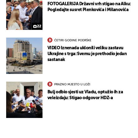
FOTOGALERIJA Državni vrh stigao na Alku:
Pogledajte susret Plenkovića i Milanovića
22
ČETIRI GODINE PODRŠKE
VIDEO Iznenada uklonili veliku zastavu
Ukrajine s trga: Svemu je prethodio jedan
sastanak
PRAZNO MJESTO U LOŽI
Bulj odbio sjesti uz Vladu, optužio ih za
veleizdaju: Stigao odgovor HDZ-a