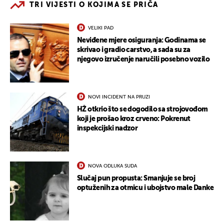
TRI VIJESTI O KOJIMA SE PRIČA
VELIKI PAD
Neviđene mjere osiguranja: Godinama se
skrivao i gradio carstvo, a sada su za
njegovo izručenje naručili posebno vozilo
NOVI INCIDENT NA PRUZI
HŽ otkrio što se dogodilo sa strojovođom
koji je prošao kroz crveno: Pokrenut
inspekcijski nadzor
NOVA ODLUKA SUDA
Slučaj pun propusta: Smanjuje se broj
optuženih za otmicu i ubojstvo male Danke