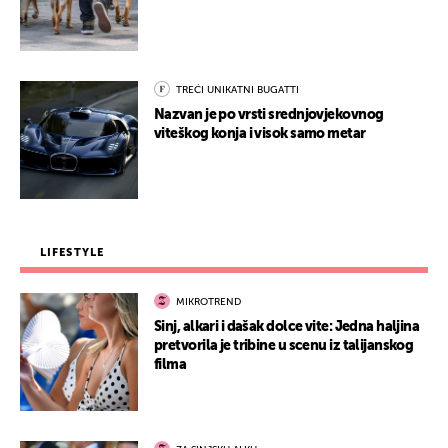
TREĆI UNIKATNI BUGATTI
Nazvan je po vrsti srednjovjekovnog
viteškog konja i visok samo metar
LIFESTYLE
MIKROTREND
Sinj, alkari i dašak dolce vite: Jedna haljina
pretvorila je tribine u scenu iz talijanskog
filma