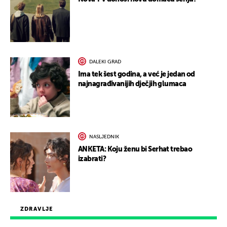
DALEKI GRAD
Ima tek šest godina, a već je jedan od
najnagrađivanijih dječjih glumaca
NASLJEDNIK
ANKETA: Koju ženu bi Serhat trebao
izabrati?
ZDRAVLJE