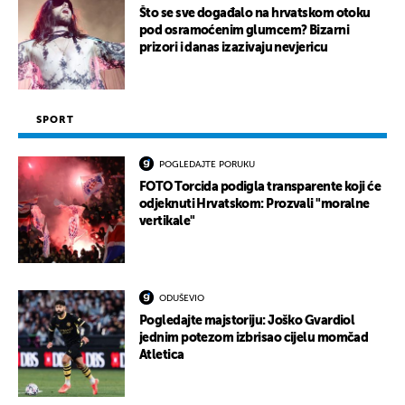
Što se sve događalo na hrvatskom otoku
pod osramoćenim glumcem? Bizarni
prizori i danas izazivaju nevjericu
SPORT
POGLEDAJTE PORUKU
FOTO Torcida podigla transparente koji će
odjeknuti Hrvatskom: Prozvali "moralne
vertikale"
ODUŠEVIO
Pogledajte majstoriju: Joško Gvardiol
jednim potezom izbrisao cijelu momčad
Atletica