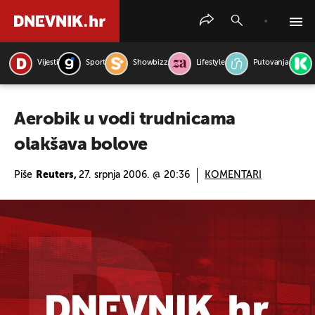
Vijesti
Sport
Showbizz
Lifestyle
Putovanja
PRETRAŽITE VIJESTI
Aerobik u vodi trudnicama
olakšava bolove
Piše
Reuters,
27. srpnja 2006. @ 20:36
KOMENTARI