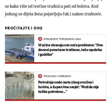
se kako više od trećine trudnica pati od bolova. Kod
jednog se dijela žena pojavljuju čak i nakon trudnoće.
PROČITAJTE I OVO
POSLJEDICE TOPLINSKOG VALA
Vrućine stvaraju sve veće probleme: "Ovo
donosi povećane troškove, težu opskrbu
i gubitke"
ŠTEDLJIVO I OPREZNO!
Potrošnja vode raste zbog vrućina i
turista, a župan ima savjet: "Možda nije
toliko potrebno..."