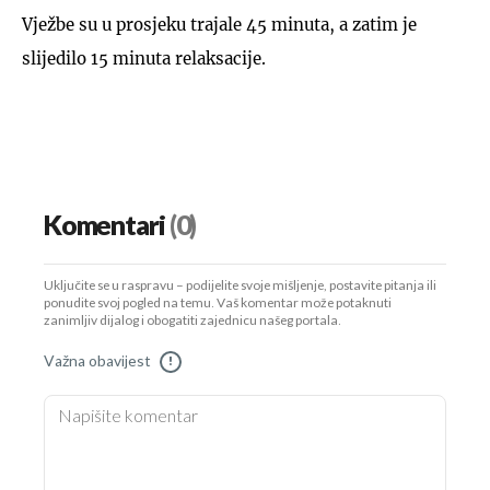
Vježbe su u prosjeku trajale 45 minuta, a zatim je
slijedilo 15 minuta relaksacije.
Komentari
(0)
Uključite se u raspravu – podijelite svoje mišljenje, postavite pitanja ili
ponudite svoj pogled na temu. Vaš komentar može potaknuti
zanimljiv dijalog i obogatiti zajednicu našeg portala.
Važna obavijest
!