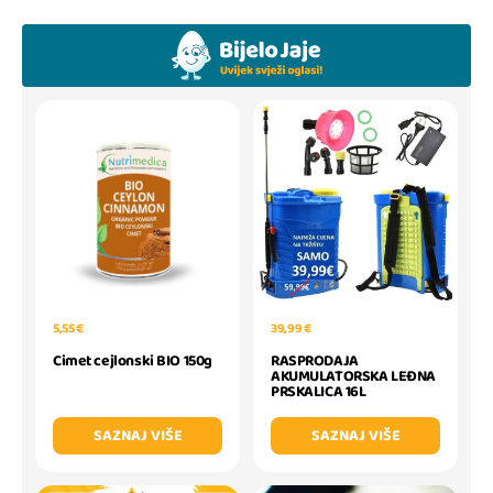
5,55 €
39,99 €
Cimet cejlonski BIO 150g
RASPRODAJA
AKUMULATORSKA LEĐNA
PRSKALICA 16L
SAZNAJ VIŠE
SAZNAJ VIŠE