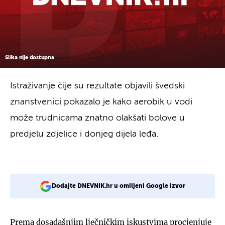
Slika nije dostupna
Istraživanje čije su rezultate objavili švedski
znanstvenici pokazalo je kako aerobik u vodi
može trudnicama znatno olakšati bolove u
predjelu zdjelice i donjeg dijela leđa.
Dodajte DNEVNIK.hr u omiljeni Google izvor
Prema dosadašnjim lječničkim iskustvima procjenjuje