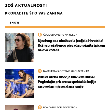
JOŠ AKTUALNOSTI
PRONAĐITE ŠTO VAS ZANIMA
SHOW
ČUVA USPOMENU NA NJEGA
Njezinog oca obožavala je cijela Hrvatska!
Kći neprežaljenog pjevača projurila špicom
na dva kotača
UKLJUČITE NOTIFIKACIJE
NASTUPALA S GOTOVO 70 GLAZBENIKA
Pulska Arena sinoć je bila Severinina!
Pogledajte prizore sa spektakla koji je
rasprodan mjesec dana ranije
PONOVNO POD POVEĆALOM