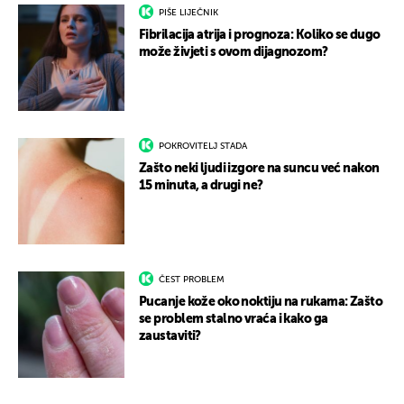
PIŠE LIJEČNIK
Fibrilacija atrija i prognoza: Koliko se dugo
može živjeti s ovom dijagnozom?
POKROVITELJ STADA
Zašto neki ljudi izgore na suncu već nakon
15 minuta, a drugi ne?
ČEST PROBLEM
Pucanje kože oko noktiju na rukama: Zašto
se problem stalno vraća i kako ga
zaustaviti?