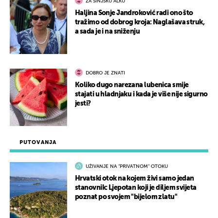
ZA SINJSKU ALKU
Haljina Sonje Jandroković radi ono što
tražimo od dobrog kroja: Naglašava struk,
a sada je i na sniženju
DOBRO JE ZNATI
Koliko dugo narezana lubenica smije
stajati u hladnjaku i kada je više nije sigurno
jesti?
PUTOVANJA
UŽIVANJE NA "PRIVATNOM" OTOKU
Hrvatski otok na kojem živi samo jedan
stanovnik: Ljepotan koji je diljem svijeta
poznat po svojem "bijelom zlatu"