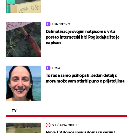
URNEBESNO
Dalmatinac je svojim natpisom u vrtu
postao internetski hit! Pogledajte što je
napisao
HMM…
To rade samo psihopati: Jedan detalj s
mora može vam otkriti puno o prijateljima
TV
SLUČAJNA OBITELJ
Nova TV donosi novu domaću seriju!