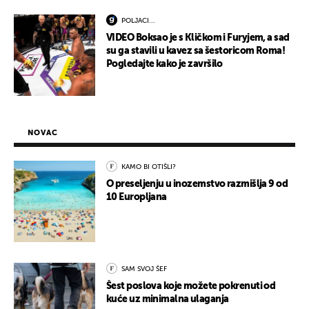
POLJACI...
VIDEO Boksao je s Kličkom i Furyjem, a sad
su ga stavili u kavez sa šestoricom Roma!
Pogledajte kako je završilo
NOVAC
KAMO BI OTIŠLI?
O preseljenju u inozemstvo razmišlja 9 od
10 Europljana
SAM SVOJ ŠEF
Šest poslova koje možete pokrenuti od
kuće uz minimalna ulaganja