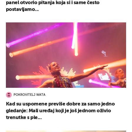
panel otvorio pitanja koja si i same često
postavljamo...
POKROVITELJ WATA
Kad su uspomene previše dobre za samo jedno
gledanje: Mali uređaj koji je još jednom oživio
trenutke s ple...