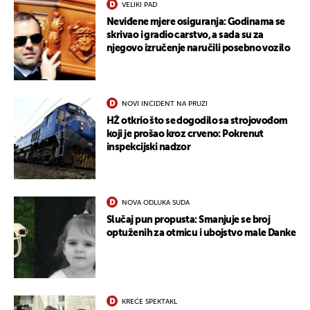
VELIKI PAD
Neviđene mjere osiguranja: Godinama se
skrivao i gradio carstvo, a sada su za
njegovo izručenje naručili posebno vozilo
NOVI INCIDENT NA PRUZI
HŽ otkrio što se dogodilo sa strojovođom
koji je prošao kroz crveno: Pokrenut
inspekcijski nadzor
NOVA ODLUKA SUDA
Slučaj pun propusta: Smanjuje se broj
optuženih za otmicu i ubojstvo male Danke
KREĆE SPEKTAKL